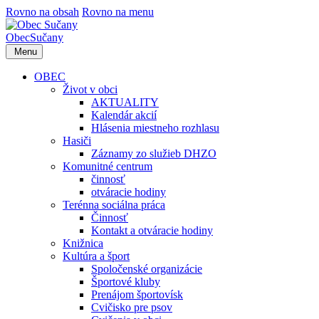
Rovno na obsah
Rovno na menu
Obec
Sučany
Menu
OBEC
Život v obci
AKTUALITY
Kalendár akcií
Hlásenia miestneho rozhlasu
Hasiči
Záznamy zo služieb DHZO
Komunitné centrum
činnosť
otváracie hodiny
Terénna sociálna práca
Činnosť
Kontakt a otváracie hodiny
Knižnica
Kultúra a šport
Spoločenské organizácie
Športové kluby
Prenájom športovísk
Cvičisko pre psov