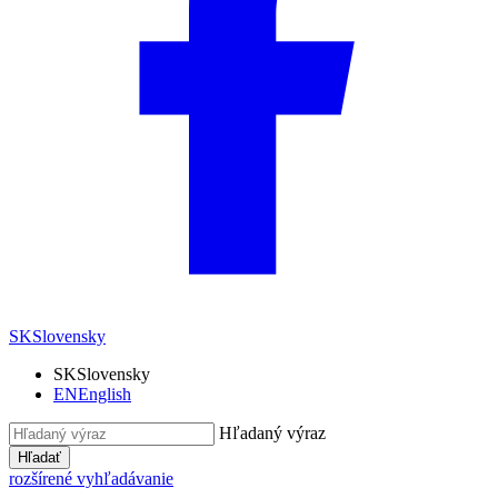
SK
Slovensky
SK
Slovensky
EN
English
Hľadaný výraz
Hľadať
rozšírené vyhľadávanie