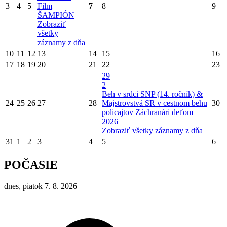
3
4
5
Film
7
8
9
ŠAMPIÓN
Zobraziť
všetky
záznamy z dňa
10
11
12
13
14
15
16
17
18
19
20
21
22
23
29
2
Beh v srdci SNP (14. ročník) &
24
25
26
27
28
Majstrovstvá SR v cestnom behu
30
policajtov
Záchranári deťom
2026
Zobraziť všetky záznamy z dňa
31
1
2
3
4
5
6
POČASIE
dnes, piatok 7. 8. 2026