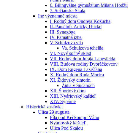
6. Bilingválne gymnázium Milana Hodžu
7. Sučianska Skala
Iné významné miesta
I. Rodný dom Ondreja Kožucha
II. Pamätník Aničky Ulickej
III. Synagóga
IV. Pamätná izba
V. Schulzova vila
Va. Schulzova tehelňa
VI. Nový soľný sklad
VII. Rodný dom Juraja Langsfelda
VIII. Budova rodiny Dvoráčkovcov
IX. Dom Eugena Lazišťana
X. Rodný dom Ruda Morica
XI. Židovský cintorín
Židia v Sučanoch
XII. Športový dom
XIII. Nyáriovský kaštieľ
XIV. Sypárne
Historická zastávka
Ulica 29 augusta
Píla pod Kečkou pri Váhu
Nyáriovský kaštieľ
Ulica Pod Skalou