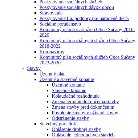
Poskytovanie sociálnych služieb
Poskytovanie sociálnych dávok obcou
Stravovanie
Poskytovanie fin. podpory pre narodené dieťa
Sociálne poradenstvo
Komunitný plán soc. služieb Obce Sučany 2016-
2020
Komunitný plán sociálnych služieb Obce Sučany
2018-2022
Koronavírus
Komunitný plán sociálnych služieb Obce Sučany
2023-2030
Stavby
Územný plán
Územné a stavebné konanie
Územné konanie
Stavebné konanie
Kolaudačné rozhodnutie
Zmena termínu dokončenia stavby
Zmena stavby pred dokončením
Povolenie zmeny v užívaní stavby
Odstránenie stavby
Stavebný poriadok
Ohlásenie drobnej stavby
Ohlásenie jednoduchých stavieb