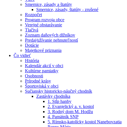
Smernice, zásady a štatúty
Smernice, zásady, štatúty - zrušené
Rozpočet
Program rozvoja obce
Verejné obstarávanie
Tlačivá
Zoznam daňových dlžníkov
Predaj⁄užívanie nehnuteľností
Dotácie
Majetkové priznania
Čo vidieť
História
Kalendár akcií v obci
Kultúrne pamiatky
Osobnosti
Prírodné krásy
Športoviská v obci
Sučiansky historicko-náučný chodník
Zastávky chodníka
1. Stĺp hanby
2. Evanjelický a. v. kostol
3. Rodný dom M. Hodžu
4. Pamätník SNP
5. Rímsko-katolícky kostol Nanebovzatia
Panny Márie