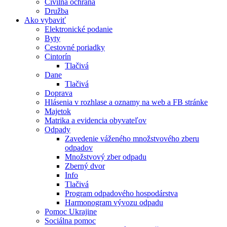
Civilná ochrana
Družba
Ako vybaviť
Elektronické podanie
Byty
Cestovné poriadky
Cintorín
Tlačivá
Dane
Tlačivá
Doprava
Hlásenia v rozhlase a oznamy na web a FB stránke
Majetok
Matrika a evidencia obyvateľov
Odpady
Zavedenie váženého množstvového zberu
odpadov
Množstvový zber odpadu
Zberný dvor
Info
Tlačivá
Program odpadového hospodárstva
Harmonogram vývozu odpadu
Pomoc Ukrajine
Sociálna pomoc