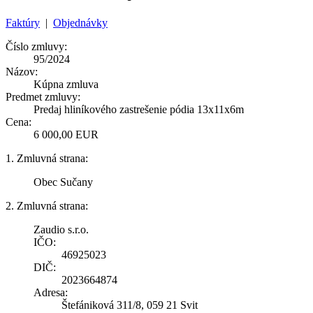
Faktúry
|
Objednávky
Číslo zmluvy:
95/2024
Názov:
Kúpna zmluva
Predmet zmluvy:
Predaj hliníkového zastrešenie pódia 13x11x6m
Cena:
6 000,00 EUR
1. Zmluvná strana:
Obec Sučany
2. Zmluvná strana:
Zaudio s.r.o.
IČO:
46925023
DIČ:
2023664874
Adresa:
Štefániková 311/8, 059 21 Svit