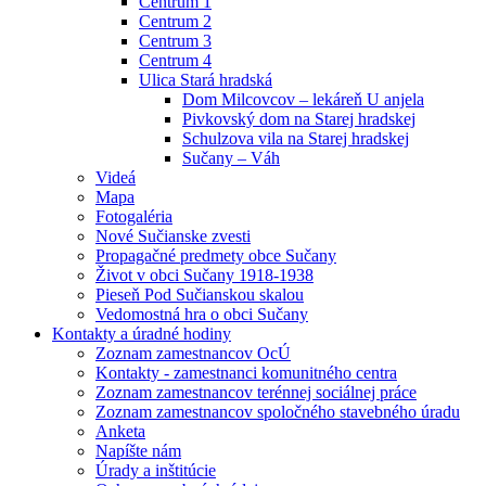
Centrum 1
Centrum 2
Centrum 3
Centrum 4
Ulica Stará hradská
Dom Milcovcov – lekáreň U anjela
Pivkovský dom na Starej hradskej
Schulzova vila na Starej hradskej
Sučany – Váh
Videá
Mapa
Fotogaléria
Nové Sučianske zvesti
Propagačné predmety obce Sučany
Život v obci Sučany 1918-1938
Pieseň Pod Sučianskou skalou
Vedomostná hra o obci Sučany
Kontakty a úradné hodiny
Zoznam zamestnancov OcÚ
Kontakty - zamestnanci komunitného centra
Zoznam zamestnancov terénnej sociálnej práce
Zoznam zamestnancov spoločného stavebného úradu
Anketa
Napíšte nám
Úrady a inštitúcie