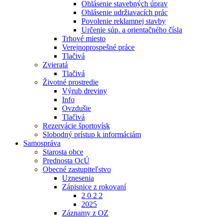
Ohlásenie stavebných úprav
Ohlásenie udržiavacích prác
Povolenie reklamnej stavby
Určenie súp. a orientačného čísla
Trhové miesto
Verejnoprospešné práce
Tlačivá
Zvieratá
Tlačivá
Životné prostredie
Výrub dreviny
Info
Ovzdušie
Tlačivá
Rezervácie športovísk
Slobodný prístup k informáciám
Samospráva
Starosta obce
Prednosta OcÚ
Obecné zastupiteľstvo
Uznesenia
Zápisnice z rokovaní
2 0 2 2
2025
Záznamy z OZ