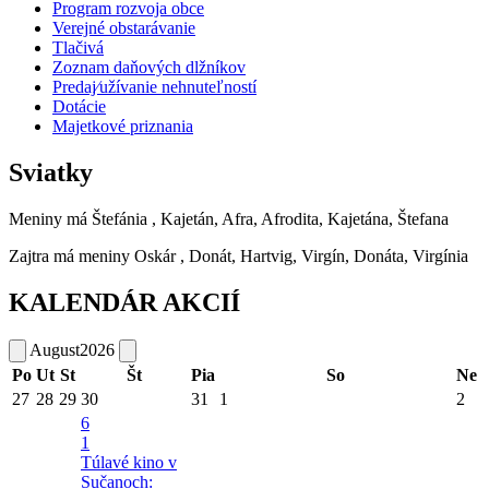
Program rozvoja obce
Verejné obstarávanie
Tlačivá
Zoznam daňových dlžníkov
Predaj⁄užívanie nehnuteľností
Dotácie
Majetkové priznania
Sviatky
Meniny má
Štefánia
, Kajetán, Afra, Afrodita, Kajetána, Štefana
Zajtra má meniny
Oskár
, Donát, Hartvig, Virgín, Donáta, Virgínia
KALENDÁR AKCIÍ
August
2026
Po
Ut
St
Št
Pia
So
Ne
27
28
29
30
31
1
2
6
1
Túlavé kino v
Sučanoch: