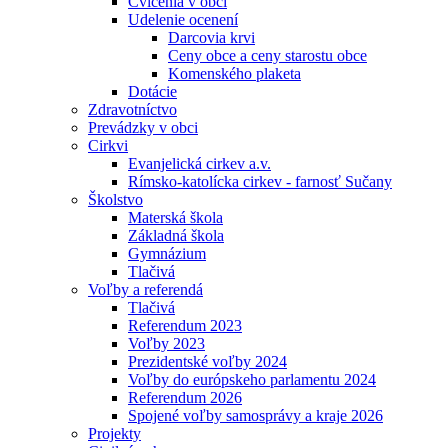
Cvičenia v obci
Udelenie ocenení
Darcovia krvi
Ceny obce a ceny starostu obce
Komenského plaketa
Dotácie
Zdravotníctvo
Prevádzky v obci
Cirkvi
Evanjelická cirkev a.v.
Rímsko-katolícka cirkev - farnosť Sučany
Školstvo
Materská škola
Základná škola
Gymnázium
Tlačivá
Voľby a referendá
Tlačivá
Referendum 2023
Voľby 2023
Prezidentské voľby 2024
Voľby do európskeho parlamentu 2024
Referendum 2026
Spojené voľby samosprávy a kraje 2026
Projekty