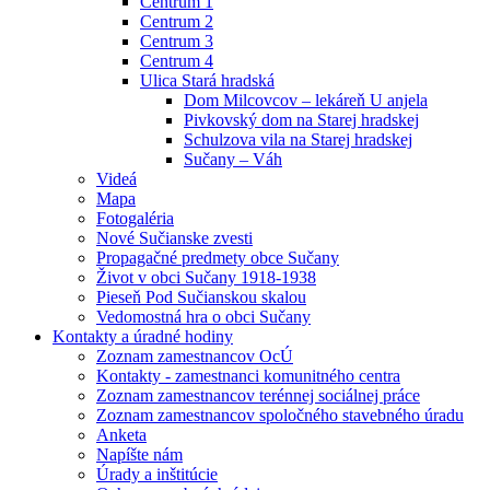
Centrum 1
Centrum 2
Centrum 3
Centrum 4
Ulica Stará hradská
Dom Milcovcov – lekáreň U anjela
Pivkovský dom na Starej hradskej
Schulzova vila na Starej hradskej
Sučany – Váh
Videá
Mapa
Fotogaléria
Nové Sučianske zvesti
Propagačné predmety obce Sučany
Život v obci Sučany 1918-1938
Pieseň Pod Sučianskou skalou
Vedomostná hra o obci Sučany
Kontakty a úradné hodiny
Zoznam zamestnancov OcÚ
Kontakty - zamestnanci komunitného centra
Zoznam zamestnancov terénnej sociálnej práce
Zoznam zamestnancov spoločného stavebného úradu
Anketa
Napíšte nám
Úrady a inštitúcie