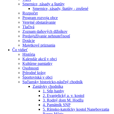
Smernice, zásady a štatúty
Smernice, zásady, štatúty - zrušené
Rozpočet
Program rozvoja obce
Verejné obstarávanie
Tlačivá
Zoznam daňových dlžníkov
Predaj⁄užívanie nehnuteľností
Dotácie
Majetkové priznania
Čo vidieť
História
Kalendár akcií v obci
Kultúrne pamiatky
Osobnosti
Prírodné krásy
Športoviská v obci
Sučiansky historicko-náučný chodník
Zastávky chodníka
1. Stĺp hanby
2. Evanjelický a. v. kostol
3. Rodný dom M. Hodžu
4. Pamätník SNP
5. Rímsko-katolícky kostol Nanebovzatia
Panny Márie