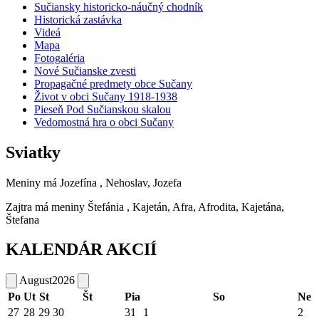
Sučiansky historicko-náučný chodník
Historická zastávka
Videá
Mapa
Fotogaléria
Nové Sučianske zvesti
Propagačné predmety obce Sučany
Život v obci Sučany 1918-1938
Pieseň Pod Sučianskou skalou
Vedomostná hra o obci Sučany
Sviatky
Meniny má
Jozefína
, Nehoslav, Jozefa
Zajtra má meniny
Štefánia
, Kajetán, Afra, Afrodita, Kajetána,
Štefana
KALENDÁR AKCIÍ
August
2026
Po
Ut
St
Št
Pia
So
Ne
27
28
29
30
31
1
2