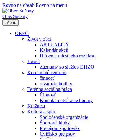
Rovno na obsah
Rovno na menu
Obec
Sučany
Menu
OBEC
Život v obci
AKTUALITY
Kalendár akcií
Hlásenia miestneho rozhlasu
Hasiči
Záznamy zo služieb DHZO
Komunitné centrum
činnosť
otváracie hodiny
Terénna sociálna práca
Činnosť
Kontakt a otváracie hodiny
Knižnica
Kultúra a šport
Spoločenské organizácie
Športové kluby
Prenájom športovísk
Cvičisko pre psov