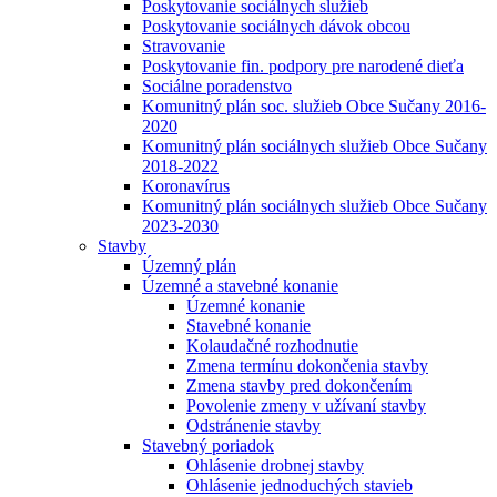
Poskytovanie sociálnych služieb
Poskytovanie sociálnych dávok obcou
Stravovanie
Poskytovanie fin. podpory pre narodené dieťa
Sociálne poradenstvo
Komunitný plán soc. služieb Obce Sučany 2016-
2020
Komunitný plán sociálnych služieb Obce Sučany
2018-2022
Koronavírus
Komunitný plán sociálnych služieb Obce Sučany
2023-2030
Stavby
Územný plán
Územné a stavebné konanie
Územné konanie
Stavebné konanie
Kolaudačné rozhodnutie
Zmena termínu dokončenia stavby
Zmena stavby pred dokončením
Povolenie zmeny v užívaní stavby
Odstránenie stavby
Stavebný poriadok
Ohlásenie drobnej stavby
Ohlásenie jednoduchých stavieb