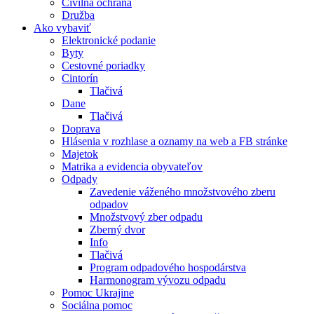
Civilná ochrana
Družba
Ako vybaviť
Elektronické podanie
Byty
Cestovné poriadky
Cintorín
Tlačivá
Dane
Tlačivá
Doprava
Hlásenia v rozhlase a oznamy na web a FB stránke
Majetok
Matrika a evidencia obyvateľov
Odpady
Zavedenie váženého množstvového zberu
odpadov
Množstvový zber odpadu
Zberný dvor
Info
Tlačivá
Program odpadového hospodárstva
Harmonogram vývozu odpadu
Pomoc Ukrajine
Sociálna pomoc