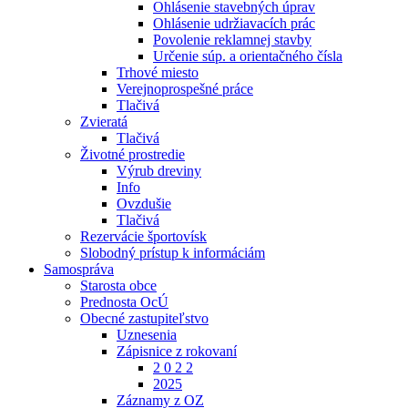
Ohlásenie stavebných úprav
Ohlásenie udržiavacích prác
Povolenie reklamnej stavby
Určenie súp. a orientačného čísla
Trhové miesto
Verejnoprospešné práce
Tlačivá
Zvieratá
Tlačivá
Životné prostredie
Výrub dreviny
Info
Ovzdušie
Tlačivá
Rezervácie športovísk
Slobodný prístup k informáciám
Samospráva
Starosta obce
Prednosta OcÚ
Obecné zastupiteľstvo
Uznesenia
Zápisnice z rokovaní
2 0 2 2
2025
Záznamy z OZ