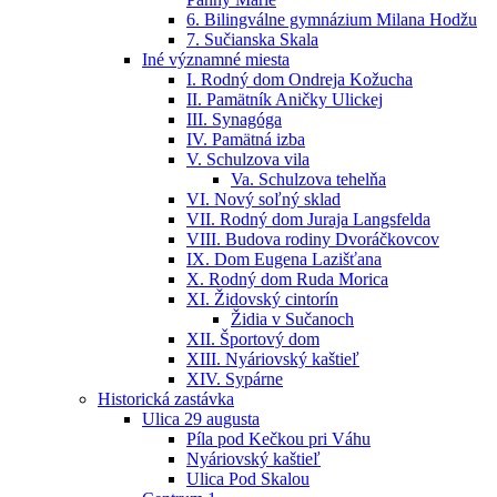
6. Bilingválne gymnázium Milana Hodžu
7. Sučianska Skala
Iné významné miesta
I. Rodný dom Ondreja Kožucha
II. Pamätník Aničky Ulickej
III. Synagóga
IV. Pamätná izba
V. Schulzova vila
Va. Schulzova tehelňa
VI. Nový soľný sklad
VII. Rodný dom Juraja Langsfelda
VIII. Budova rodiny Dvoráčkovcov
IX. Dom Eugena Lazišťana
X. Rodný dom Ruda Morica
XI. Židovský cintorín
Židia v Sučanoch
XII. Športový dom
XIII. Nyáriovský kaštieľ
XIV. Sypárne
Historická zastávka
Ulica 29 augusta
Píla pod Kečkou pri Váhu
Nyáriovský kaštieľ
Ulica Pod Skalou