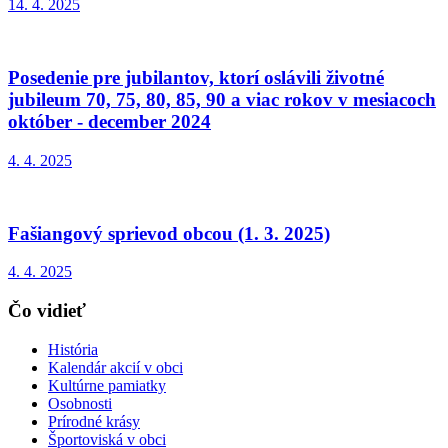
14. 4. 2025
Posedenie pre jubilantov, ktorí oslávili životné
jubileum 70, 75, 80, 85, 90 a viac rokov v mesiacoch
október - december 2024
4. 4. 2025
Fašiangový sprievod obcou (1. 3. 2025)
4. 4. 2025
Čo vidieť
História
Kalendár akcií v obci
Kultúrne pamiatky
Osobnosti
Prírodné krásy
Športoviská v obci