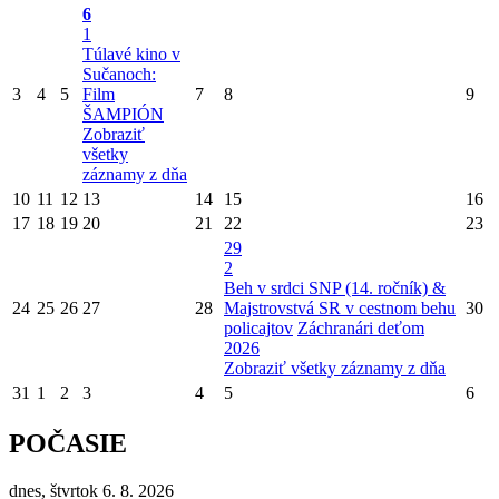
6
1
Túlavé kino v
Sučanoch:
3
4
5
Film
7
8
9
ŠAMPIÓN
Zobraziť
všetky
záznamy z dňa
10
11
12
13
14
15
16
17
18
19
20
21
22
23
29
2
Beh v srdci SNP (14. ročník) &
24
25
26
27
28
Majstrovstvá SR v cestnom behu
30
policajtov
Záchranári deťom
2026
Zobraziť všetky záznamy z dňa
31
1
2
3
4
5
6
POČASIE
dnes, štvrtok 6. 8. 2026