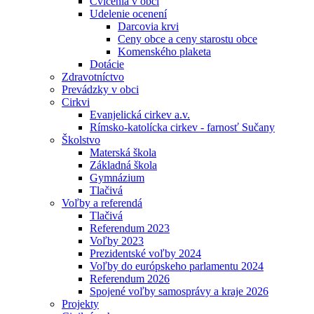
Cvičenia v obci
Udelenie ocenení
Darcovia krvi
Ceny obce a ceny starostu obce
Komenského plaketa
Dotácie
Zdravotníctvo
Prevádzky v obci
Cirkvi
Evanjelická cirkev a.v.
Rímsko-katolícka cirkev - farnosť Sučany
Školstvo
Materská škola
Základná škola
Gymnázium
Tlačivá
Voľby a referendá
Tlačivá
Referendum 2023
Voľby 2023
Prezidentské voľby 2024
Voľby do európskeho parlamentu 2024
Referendum 2026
Spojené voľby samosprávy a kraje 2026
Projekty