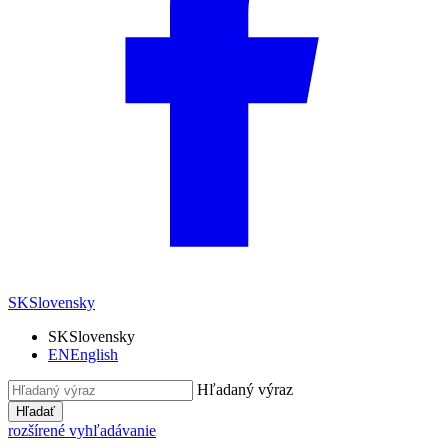
SK
Slovensky
SK
Slovensky
EN
English
Hľadaný výraz
Hľadať
rozšírené vyhľadávanie