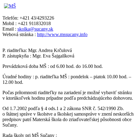
Telefón: +421 43/4293226
Mobil : +421 911832018
Email :
skolka@sucany.sk
Webová stránka :
http://www.mssucany.info
P. riaditeľka: Mgr. Andrea Krčulová
P. zástupkyňa : Mgr. Eva Šajgalíková
Prevádzková doba MŠ : od 6.00 hod. do 16.00 hod.
Úradné hodiny : p. riaditeľka MŠ : pondelok – piatok 10.00 hod. –
12.00 hod.
Počas prítomnosti riaditeľky na zariadení je možné vybaviť stránku
v ktorúkoľvek hodinu prípadne podľa predchádzajúceho dohovoru.
Od 1.7.2002 podľa § 4 ods.1 a 2 zákona SNR č. 542/1990 Zb.
o štátnej správe v školstve a školskej samospráve v znení neskorších
predpisov patrí Materská škola do zriaďovateľskej pôsobnosti obce
Sučany.
Rada školy pri MŠ Sučany :