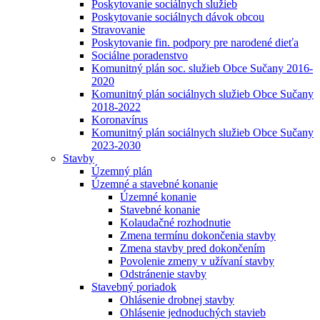
Poskytovanie sociálnych služieb
Poskytovanie sociálnych dávok obcou
Stravovanie
Poskytovanie fin. podpory pre narodené dieťa
Sociálne poradenstvo
Komunitný plán soc. služieb Obce Sučany 2016-
2020
Komunitný plán sociálnych služieb Obce Sučany
2018-2022
Koronavírus
Komunitný plán sociálnych služieb Obce Sučany
2023-2030
Stavby
Územný plán
Územné a stavebné konanie
Územné konanie
Stavebné konanie
Kolaudačné rozhodnutie
Zmena termínu dokončenia stavby
Zmena stavby pred dokončením
Povolenie zmeny v užívaní stavby
Odstránenie stavby
Stavebný poriadok
Ohlásenie drobnej stavby
Ohlásenie jednoduchých stavieb