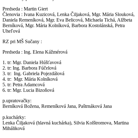
Predseda : Martin Giert
Členovia : Ivana Kuzicová, Lenka Čiljaková, Mgr. Mária Slouková,
Daniela Remeníková, Mgr. Eva Belicová, Michaela Tichá, Alžbeta
Berníková, Mgr. Mária Kolníková, Barbora Kostolánská, Petra
Uheľová
RZ pri MŠ Sučany :
Predseda : Ing. Elena Kážmérová
1. tr: Mgr. Daniela Húšťavová
2. tr: Ing. Barbora Fúčelová
3. tr: Ing. Gabriela Pojezdálová
4. tr: Mgr. Mária Kolníková
5. tr: Petra Adamcová
6. tr: Mgr. Lucia Bizoňová
p.upratovačky:
Berníková Božena, Remeníková Jana, Paštrnáková Jana
p.kuchárky:
Lenka Čiljaková (hlavná kuchárka), Silvia Kolštromova, Martina
Miháliková