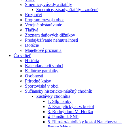
Smernice, zásady a štatúty
Smernice, zásady, štatúty - zrušené
Rozpočet
Program rozvoja obce
Verejné obstarávanie
Tlačivá
Zoznam daňových dlžníkov
Predaj⁄užívanie nehnuteľností
Dotácie
Majetkové priznania
Čo vidieť
História
Kalendár akcií v obci
Kultúrne pamiatky
Osobnosti
Prírodné krásy
Športoviská v obci
Sučiansky historicko-náučný chodník
Zastávky chodníka
1. Stĺp hanby
2. Evanjelický a. v. kostol
3. Rodný dom M. Hodžu
4. Pamätník SNP
5. Rímsko-katolícky kostol Nanebovzatia
Panny Márie