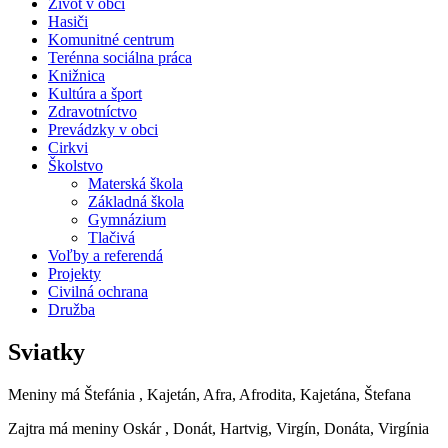
Život v obci
Hasiči
Komunitné centrum
Terénna sociálna práca
Knižnica
Kultúra a šport
Zdravotníctvo
Prevádzky v obci
Cirkvi
Školstvo
Materská škola
Základná škola
Gymnázium
Tlačivá
Voľby a referendá
Projekty
Civilná ochrana
Družba
Sviatky
Meniny má
Štefánia
, Kajetán, Afra, Afrodita, Kajetána, Štefana
Zajtra má meniny
Oskár
, Donát, Hartvig, Virgín, Donáta, Virgínia