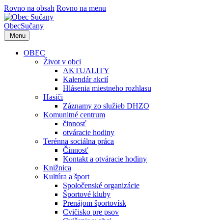
Rovno na obsah
Rovno na menu
Obec
Sučany
Menu
OBEC
Život v obci
AKTUALITY
Kalendár akcií
Hlásenia miestneho rozhlasu
Hasiči
Záznamy zo služieb DHZO
Komunitné centrum
činnosť
otváracie hodiny
Terénna sociálna práca
Činnosť
Kontakt a otváracie hodiny
Knižnica
Kultúra a šport
Spoločenské organizácie
Športové kluby
Prenájom športovísk
Cvičisko pre psov