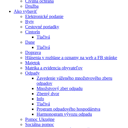
Civilná ochrana
Družba
Ako vybaviť
Elektronické podanie
Byty
Cestovné poriadky
Cintorín
Tlačivá
Dane
Tlačivá
Doprava
Hlásenia v rozhlase a oznamy na web a FB stránke
Majetok
Matrika a evidencia obyvateľov
Odpady
Zavedenie váženého množstvového zberu
odpadov
Množstvový zber odpadu
Zberný dvor
Info
Tlačivá
Program odpadového hospodárstva
Harmonogram vývozu odpadu
Pomoc Ukrajine
Sociálna pomoc