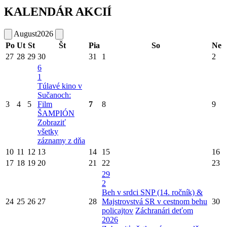
KALENDÁR AKCIÍ
August
2026
Po
Ut
St
Št
Pia
So
Ne
27
28
29
30
31
1
2
6
1
Túlavé kino v
Sučanoch:
3
4
5
Film
7
8
9
ŠAMPIÓN
Zobraziť
všetky
záznamy z dňa
10
11
12
13
14
15
16
17
18
19
20
21
22
23
29
2
Beh v srdci SNP (14. ročník) &
24
25
26
27
28
Majstrovstvá SR v cestnom behu
30
policajtov
Záchranári deťom
2026