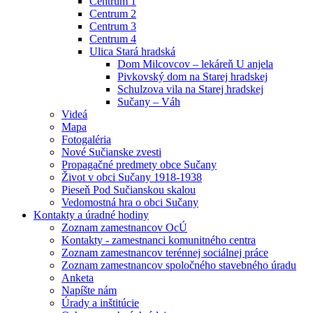
Centrum 1
Centrum 2
Centrum 3
Centrum 4
Ulica Stará hradská
Dom Milcovcov – lekáreň U anjela
Pivkovský dom na Starej hradskej
Schulzova vila na Starej hradskej
Sučany – Váh
Videá
Mapa
Fotogaléria
Nové Sučianske zvesti
Propagačné predmety obce Sučany
Život v obci Sučany 1918-1938
Pieseň Pod Sučianskou skalou
Vedomostná hra o obci Sučany
Kontakty a úradné hodiny
Zoznam zamestnancov OcÚ
Kontakty - zamestnanci komunitného centra
Zoznam zamestnancov terénnej sociálnej práce
Zoznam zamestnancov spoločného stavebného úradu
Anketa
Napíšte nám
Úrady a inštitúcie