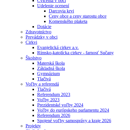
Cvičenia v obci
Udelenie ocenení
Darcovia krvi
Ceny obce a ceny starostu obce
Komenského plaketa
Dotácie
Zdravotníctvo
Prevádzky v obci
Cirkvi
Evanjelická cirkev a.v.
Rímsko-katolícka cirkev - farnosť Sučany
Školstvo
Materská škola
Základná škola
Gymnázium
Tlačivá
Voľby a referendá
Tlačivá
Referendum 2023
Voľby 2023
Prezidentské voľby 2024
Voľby do európskeho parlamentu 2024
Referendum 2026
Spojené voľby samosprávy a kraje 2026
Projekty