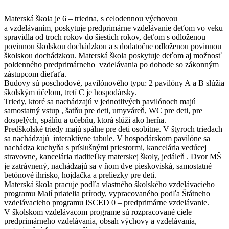
Materská škola je 6 – triedna, s celodennou výchovou
a vzdelávaním, poskytuje predprimárne vzdelávanie deťom vo veku
spravidla od troch rokov do šiestich rokov, deťom s odloženou
povinnou školskou dochádzkou a s dodatočne odloženou povinnou
školskou dochádzkou. Materská škola poskytuje deťom aj možnosť
poldenného predprimárneho vzdelávania po dohode so zákonným
zástupcom dieťaťa.
Budovy sú poschodové, pavilónového typu: 2 pavilóny A a B slúžia
školským účelom, tretí C je hospodársky.
Triedy, ktoré sa nachádzajú v jednotlivých pavilónoch majú
samostatný vstup , šatňu pre deti, umyváreň, WC pre deti, pre
dospelých, spálňu a učebňu, ktorá slúži ako herňa.
Predškolské triedy majú spálne pre deti osobitne. V štyroch triedach
sa nachádzajú interaktívne tabule. V hospodárskom pavilóne sa
nachádza kuchyňa s príslušnými priestormi, kancelária vedúcej
stravovne, kancelária riaditeľky materskej školy, jedáleň . Dvor MŠ
je zatrávnený, nachádzajú sa v ňom dve pieskoviská, samostatné
betónové ihrisko, hojdačka a preliezky pre deti.
Materská škola pracuje podľa vlastného školského vzdelávacieho
programu Malí priatelia prírody, vypracovaného podľa Štátneho
vzdelávacieho programu ISCED 0 – predprimárne vzdelávanie.
V školskom vzdelávacom programe sú rozpracované ciele
predprimárneho vzdelávania, obsah výchovy a vzdelávania,