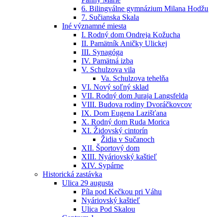
6. Bilingválne gymnázium Milana Hodžu
7. Sučianska Skala
Iné významné miesta
I. Rodný dom Ondreja Kožucha
II. Pamätník Aničky Ulickej
III. Synagóga
IV. Pamätná izba
V. Schulzova vila
Va. Schulzova tehelňa
VI. Nový soľný sklad
VII. Rodný dom Juraja Langsfelda
VIII. Budova rodiny Dvoráčkovcov
IX. Dom Eugena Lazišťana
X. Rodný dom Ruda Morica
XI. Židovský cintorín
Židia v Sučanoch
XII. Športový dom
XIII. Nyáriovský kaštieľ
XIV. Sypárne
Historická zastávka
Ulica 29 augusta
Píla pod Kečkou pri Váhu
Nyáriovský kaštieľ
Ulica Pod Skalou