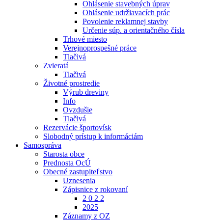
Ohlásenie stavebných úprav
Ohlásenie udržiavacích prác
Povolenie reklamnej stavby
Určenie súp. a orientačného čísla
Trhové miesto
Verejnoprospešné práce
Tlačivá
Zvieratá
Tlačivá
Životné prostredie
Výrub dreviny
Info
Ovzdušie
Tlačivá
Rezervácie športovísk
Slobodný prístup k informáciám
Samospráva
Starosta obce
Prednosta OcÚ
Obecné zastupiteľstvo
Uznesenia
Zápisnice z rokovaní
2 0 2 2
2025
Záznamy z OZ