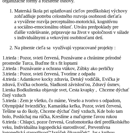
organizačné formy a rozšírené osnovy.
Materská škola pri uplatňovaní cieľov predškolskej výchovy
zohľadňuje potrebu celostného rozvoja osobnosti dieťaťa
a vyvážene rozvíja perceptuálno-motorickú, kognitívnu
a sociálno-emocionálnu oblasť. Utvára predpoklady pre
ďalšie vzdelávanie, pripravuje na život v spoločnosti v súlade
s individuálnymi a vekovými osobitosťami detí.
Na plnenie cieľa sa využívajú vypracované projekty :
1.trieda : Pozor, svieti červená, Poznávame a chránime prírodné
prostredie Turca, Buďme fit s fit loptami
2.trieda : Poznávanie a ochrana vtákov, Zúbky ako perličky
3.trieda : Pozor, svieti červená, Tvoríme z odpadu
4.trieda : Adamkove kocky zdravia, Detský vodičák, Evička je
zdravá, Evička ochorela, Sladkosti závislosťou, Zdravý úsmev,
Lienka Bodkulienka objavuje svet, Cesta kvapky , Chceme dýchať
čistý vzduch
5.trieda : Zem je všetko, čo máme, Veselo a tvorivo s odpadom,
Olympijské hviezdičky, Kamarátka kefka, Pozor, svieti červená,
Tešíme sa do školy, Chceme dýchať čistý vzduch, Kde bolo tam
bolo, Poslúchaj ma rúčka, Kreslíme a maľujeme ľavou rukou
6.trieda : Chlapci, pozor červená, Grafomotorika detí predškolského
veku, Individuálna logopedická starostlivosť, Preventívna
logopedická starostlivosť“Jazýček šikovníček“, Jar s knihou,