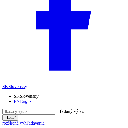
SK
Slovensky
SK
Slovensky
EN
English
Hľadaný výraz
Hľadať
rozšírené vyhľadávanie