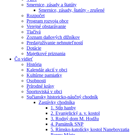
Smernice, zásady a štatúty
Smernice, zásady, štatúty - zrušené
Rozpočet
Program rozvoja obce
Verejné obstarávanie
Tlačivá
Zoznam daňových dlžníkov
Predaj⁄užívanie nehnuteľností
Dotácie
Majetkové priznania
Čo vidieť
História
Kalendár akcií v obci
Kultúrne pamiatky
Osobnosti
Prírodné krásy
Športoviská v obci
Sučiansky historicko-náučný chodník
Zastávky chodníka
1. Stĺp hanby
2. Evanjelický a. v. kostol
3. Rodný dom M. Hodžu
4. Pamätník SNP
5. Rímsko-katolícky kostol Nanebovzatia
Panny Márie