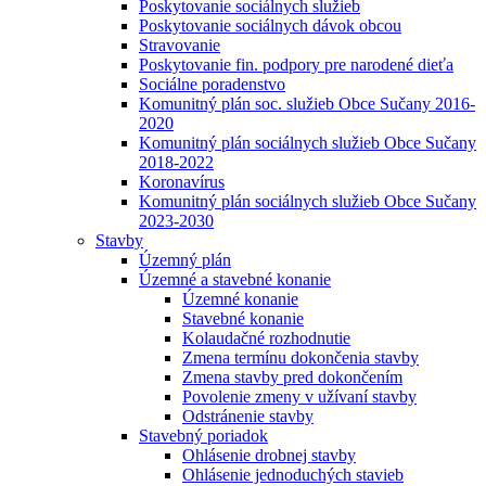
Poskytovanie sociálnych služieb
Poskytovanie sociálnych dávok obcou
Stravovanie
Poskytovanie fin. podpory pre narodené dieťa
Sociálne poradenstvo
Komunitný plán soc. služieb Obce Sučany 2016-
2020
Komunitný plán sociálnych služieb Obce Sučany
2018-2022
Koronavírus
Komunitný plán sociálnych služieb Obce Sučany
2023-2030
Stavby
Územný plán
Územné a stavebné konanie
Územné konanie
Stavebné konanie
Kolaudačné rozhodnutie
Zmena termínu dokončenia stavby
Zmena stavby pred dokončením
Povolenie zmeny v užívaní stavby
Odstránenie stavby
Stavebný poriadok
Ohlásenie drobnej stavby
Ohlásenie jednoduchých stavieb