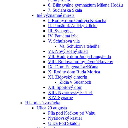
6. Bilingválne gymnázium Milana Hodžu
7. Sučianska Skala
Iné významné miesta
I. Rodný dom Ondreja Kožucha
II. Pamätník Aničky Ulickej
III. Synagóga
IV. Pamätná izba
V. Schulzova vila
Va. Schulzova tehelňa
VI. Nový soľný sklad
VII. Rodný dom Juraja Langsfelda
VIII. Budova rodiny Dvoráčkovcov
IX. Dom Eugena Lazišťana
X. Rodný dom Ruda Morica
XI. Židovský cintorín
Židia v Sučanoch
XII. Športový dom
XIII. Nyáriovský kaštieľ
XIV. Sypárne
Historická zastávka
Ulica 29 augusta
Píla pod Kečkou pri Váhu
Nyáriovský kaštieľ
Ulica Pod Skalou