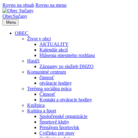
Rovno na obsah
Rovno na menu
Obec
Sučany
Menu
OBEC
Život v obci
AKTUALITY
Kalendár akcií
Hlásenia miestneho rozhlasu
Hasiči
Záznamy zo služieb DHZO
Komunitné centrum
činnosť
otváracie hodiny
Terénna sociálna práca
Činnosť
Kontakt a otváracie hodiny
Knižnica
Kultúra a šport
Spoločenské organizácie
Športové kluby
Prenájom športovísk
Cvičisko pre psov