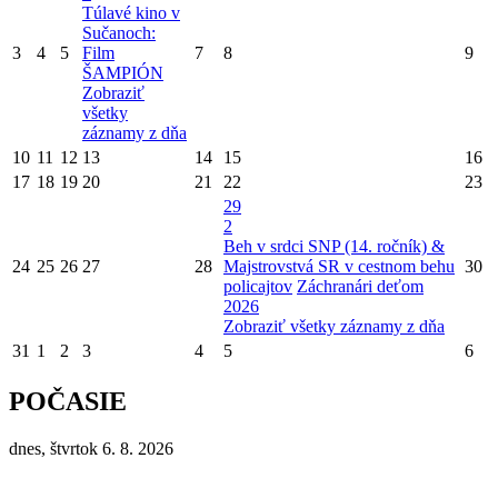
Túlavé kino v
Sučanoch:
3
4
5
Film
7
8
9
ŠAMPIÓN
Zobraziť
všetky
záznamy z dňa
10
11
12
13
14
15
16
17
18
19
20
21
22
23
29
2
Beh v srdci SNP (14. ročník) &
24
25
26
27
28
Majstrovstvá SR v cestnom behu
30
policajtov
Záchranári deťom
2026
Zobraziť všetky záznamy z dňa
31
1
2
3
4
5
6
POČASIE
dnes, štvrtok 6. 8. 2026