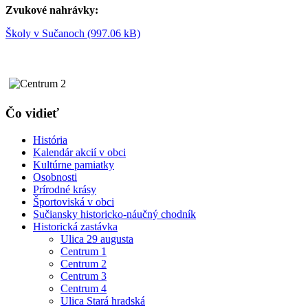
Zvukové nahrávky:
Školy v Sučanoch (997.06 kB)
Čo vidieť
História
Kalendár akcií v obci
Kultúrne pamiatky
Osobnosti
Prírodné krásy
Športoviská v obci
Sučiansky historicko-náučný chodník
Historická zastávka
Ulica 29 augusta
Centrum 1
Centrum 2
Centrum 3
Centrum 4
Ulica Stará hradská