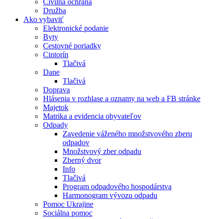
Civilná ochrana
Družba
Ako vybaviť
Elektronické podanie
Byty
Cestovné poriadky
Cintorín
Tlačivá
Dane
Tlačivá
Doprava
Hlásenia v rozhlase a oznamy na web a FB stránke
Majetok
Matrika a evidencia obyvateľov
Odpady
Zavedenie váženého množstvového zberu
odpadov
Množstvový zber odpadu
Zberný dvor
Info
Tlačivá
Program odpadového hospodárstva
Harmonogram vývozu odpadu
Pomoc Ukrajine
Sociálna pomoc