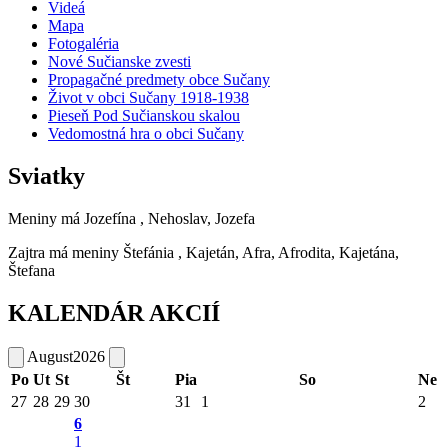
Videá
Mapa
Fotogaléria
Nové Sučianske zvesti
Propagačné predmety obce Sučany
Život v obci Sučany 1918-1938
Pieseň Pod Sučianskou skalou
Vedomostná hra o obci Sučany
Sviatky
Meniny má
Jozefína
, Nehoslav, Jozefa
Zajtra má meniny
Štefánia
, Kajetán, Afra, Afrodita, Kajetána,
Štefana
KALENDÁR AKCIÍ
August
2026
Po
Ut
St
Št
Pia
So
Ne
27
28
29
30
31
1
2
6
1