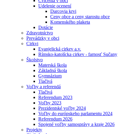
Cvičenia v obci
Udelenie ocenení
Darcovia krvi
Ceny obce a ceny starostu obce
Komenského plaketa
Dotácie
Zdravotníctvo
Prevádzky v obci
Cirkvi
Evanjelická cirkev a.v.
Rímsko-katolícka cirkev - farnosť Sučany
Školstvo
Materská škola
Základná škola
Gymnázium
Tlačivá
Voľby a referendá
Tlačivá
Referendum 2023
Voľby 2023
Prezidentské voľby 2024
Voľby do európskeho parlamentu 2024
Referendum 2026
Spojené voľby samosprávy a kraje 2026
Projekty