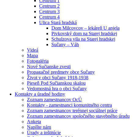
Centrum 1
Centrum 2
Centrum 3
Centrum 4
Ulica Stará hradská
Dom Milcovcov – lekáreň U anjela
Pivkovský dom na Starej hradskej
Schulzova vila na Starej hradskej
Sučany – Váh
Videá
Mapa
Fotogaléria
Nové Sučianske zvesti
Propagačné predmety obce Sučany
Život v obci Sučany 1918-1938
Pieseň Pod Sučianskou skalou
Vedomostná hra o obci Sučany
Kontakty a úradné hodiny
Zoznam zamestnancov OcÚ
Kontakty - zamestnanci komunitného centra
Zoznam zamestnancov terénnej sociálnej práce
Zoznam zamestnancov spoločného stavebného úradu
Anketa
Napíšte nám
Úrady a inštitúcie