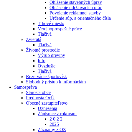
Ohlásenie stavebných úprav
Ohlásenie udržiavacích prác
Povolenie reklamnej stavby
Určenie súp. a orientačného čísla
Trhové miesto
Verejnoprospešné práce
Tlačivá
Zvieratá
Tlačivá
Životné prostredie
Výrub dreviny
Info
Ovzdušie
Tlačivá
Rezervácie športovísk
Slobodný prístup k informáciám
Samospráva
Starosta obce
Prednosta OcÚ
Obecné zastupiteľstvo
Uznesenia
Zápisnice z rokovaní
2 0 2 2
2025
Záznamy z OZ