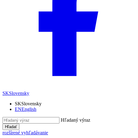
SK
Slovensky
SK
Slovensky
EN
English
Hľadaný výraz
Hľadať
rozšírené vyhľadávanie