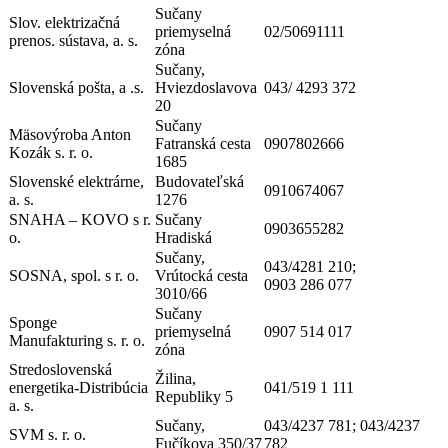
Sučany
Slov. elektrizačná
priemyselná
02/50691111
prenos. sústava, a. s.
zóna
Sučany,
Slovenská pošta, a .s.
Hviezdoslavova
043/ 4293 372
20
Sučany
Mäsovýroba Anton
Fatranská cesta
0907802666
Kozák s. r. o.
1685
Slovenské elektrárne,
Budovateľská
0910674067
a. s.
1276
SNAHA – KOVO s r.
Sučany
0903655282
o.
Hradiská
Sučany,
043/4281 210;
SOSNA, spol. s r. o.
Vrútocká cesta
0903 286 077
3010/66
Sučany
Sponge
priemyselná
0907 514 017
Manufakturing s. r. o.
zóna
Stredoslovenská
Žilina,
energetika-Distribúcia
041/519 1 111
Republiky 5
a. s.
Sučany,
043/4237 781; 043/4237
SVM s. r. o.
Fučíkova 350/37
782