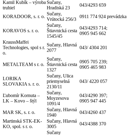
Kamil Kubík – výroba
Sučany,
043/4293 659
truhiel
Hradiská 23
Sučany,
KORADOOR, s. r. o.
0911 774 924 prevádzka
Vrútocká 256/3
Sučany,
043/4293 714;
KORAVOS s. r. o.
Štiavnická cesta
0905 945 662
1545/45
KraussMaffei
Sučany, Hlavná
Technologies, spol s r.
043/ 4304 201
2077
o.
Sučany,
0905 705 239;
METALTEAM s r. o.
Štiavnická cesta
0905 465 983
1327
Sučany, Ulica
LORIKA
priemyselná
043/ 4220 057
SLOVAKIA s. r. o.
2130/11
Sučany,
Ľubomír Kornuta –
043/4290 397;
Moyzesova
LK – Kovo – štýl
0905 947 445
1091/4
Sučany, Hlavná
MAR SK, s. r. o.
043/4260 437
1940
Martinská STK-EK-
Sučany, Hlavná
043/4388 370
KO, spol. s r. o.
3005
Sučany