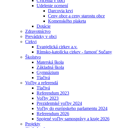
Cvičenia v obci
Udelenie ocenení
Darcovia krvi
Ceny obce a ceny starostu obce
Komenského plaketa
Dotácie
Zdravotníctvo
Prevádzky v obci
Cirkvi
Evanjelická cirkev a.v.
Rímsko-katolícka cirkev - farnosť Sučany
Školstvo
Materská škola
Základná škola
Gymnázium
Tlačivá
Voľby a referendá
Tlačivá
Referendum 2023
Voľby 2023
Prezidentské voľby 2024
Voľby do európskeho parlamentu 2024
Referendum 2026
Spojené voľby samosprávy a kraje 2026
Projekty