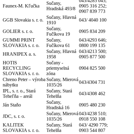
043/4285 045;
Sučany,
Faunex-M. Kľučka
0905 316 252;
Hradiská 493/8
0907 839 773
Sučany, Hlavná
GGB Slovakia s. r. o.
043/ 4040 100
1910
Sučany,
GOLIER s. r. o.
0905 834 209
Fučíkova 19
GUMMI PRINT
Sučany,
043/4293 646;
SLOVAKIA s. r. o.
Fučíkova 61
0800 199 135
Sučany, Hlavná
043/4213 500;
HRANIPEX a. s.
1958
0905 877 500
HOTIS
Sučany -
RECYCLING
priemyselná
0904 825 500
SLOVAKIA s. r. o.
zóna
Chreno Peter – výroba
Sučany, Mierová
043/4304 731
nábytku
1035/26
IPL, s. r. o., Stará
Sučany, Stará
043/4308 462
Teheľňa – areál
Tehelňa
Sučany,
Ján Staňo
0905 480 230
Hradiská 16
Sučany, Mierová
043/4238 510;
JDC, s. r. o.
1035/26
0918 550 108
KALITEK
Sučany, Stará
043/ 4290 779;
SLOVAKIA s. r. o.
Tehelňa
0903 544 807