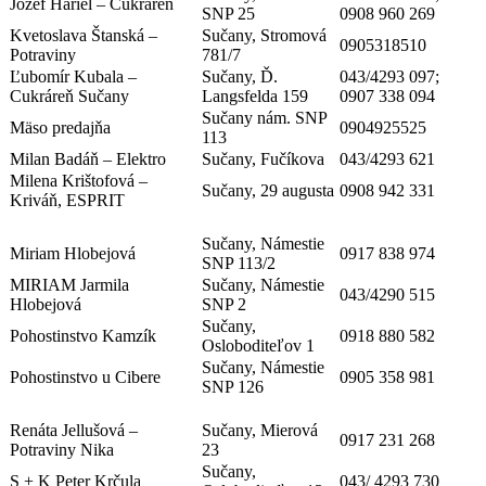
Jozef Hariel – Cukráreň
SNP 25
0908 960 269
Kvetoslava Štanská –
Sučany, Stromová
0905318510
Potraviny
781/7
Ľubomír Kubala –
Sučany, Ď.
043/4293 097;
Cukráreň Sučany
Langsfelda 159
0907 338 094
Sučany nám. SNP
Mäso predajňa
0904925525
113
Milan Badáň – Elektro
Sučany, Fučíkova
043/4293 621
Milena Krištofová –
Sučany, 29 augusta
0908 942 331
Kriváň, ESPRIT
Sučany, Námestie
Miriam Hlobejová
0917 838 974
SNP 113/2
MIRIAM Jarmila
Sučany, Námestie
043/4290 515
Hlobejová
SNP 2
Sučany,
Pohostinstvo Kamzík
0918 880 582
Osloboditeľov 1
Sučany, Námestie
Pohostinstvo u Cibere
0905 358 981
SNP 126
Renáta Jellušová –
Sučany, Mierová
0917 231 268
Potraviny Nika
23
Sučany,
S + K Peter Krčula
043/ 4293 730