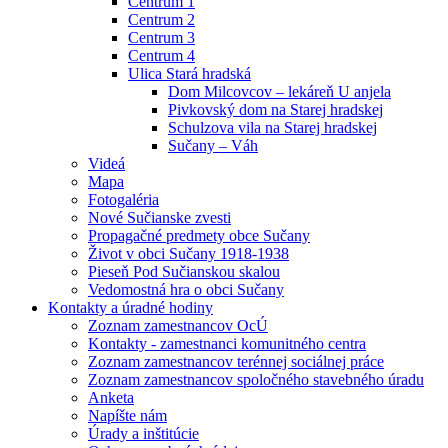
Centrum 1
Centrum 2
Centrum 3
Centrum 4
Ulica Stará hradská
Dom Milcovcov – lekáreň U anjela
Pivkovský dom na Starej hradskej
Schulzova vila na Starej hradskej
Sučany – Váh
Videá
Mapa
Fotogaléria
Nové Sučianske zvesti
Propagačné predmety obce Sučany
Život v obci Sučany 1918-1938
Pieseň Pod Sučianskou skalou
Vedomostná hra o obci Sučany
Kontakty a úradné hodiny
Zoznam zamestnancov OcÚ
Kontakty - zamestnanci komunitného centra
Zoznam zamestnancov terénnej sociálnej práce
Zoznam zamestnancov spoločného stavebného úradu
Anketa
Napíšte nám
Úrady a inštitúcie