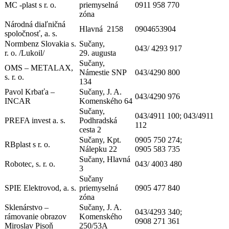
MC -plast s r. o.
priemyselná
0911 958 770
zóna
Národná diaľničná
Hlavná 2158
0904653904
spoločnosť, a. s.
Normbenz Slovakia s.
Sučany,
043/ 4293 917
r. o. /Lukoil/
29. augusta
Sučany,
OMS – METALAX,
Námestie SNP
043/4290 800
s. r. o.
134
Pavol Krbaťa –
Sučany, J. A.
043/4290 976
INCAR
Komenského 64
Sučany,
043/4911 100; 043/4911
PREFA invest a. s.
Podhradská
112
cesta 2
Sučany, Kpt.
0905 750 274;
RBplast s r. o.
Nálepku 22
0905 583 735
Sučany, Hlavná
Robotec, s. r. o.
043/ 4003 480
3
Sučany
SPIE Elektrovod, a. s.
priemyselná
0905 477 840
zóna
Sklenárstvo –
Sučany, J. A.
043/4293 340;
rámovanie obrazov
Komenského
0908 271 361
Miroslav Pisoň
250/53A