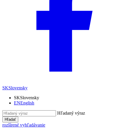
SK
Slovensky
SK
Slovensky
EN
English
Hľadaný výraz
Hľadať
rozšírené vyhľadávanie