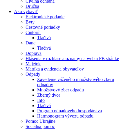
Civilná ochrana
Družba
Ako vybaviť
Elektronické podanie
Byty
Cestovné poriadky
Cintorín
Tlačivá
Dane
Tlačivá
Doprava
Hlásenia v rozhlase a oznamy na web a FB stránke
Majetok
Matrika a evidencia obyvateľov
Odpady
Zavedenie váženého množstvového zberu
odpadov
Množstvový zber odpadu
Zberný dvor
Info
Tlačivá
Program odpadového hospodárstva
Harmonogram vývozu odpadu
Pomoc Ukrajine
Sociálna pomoc