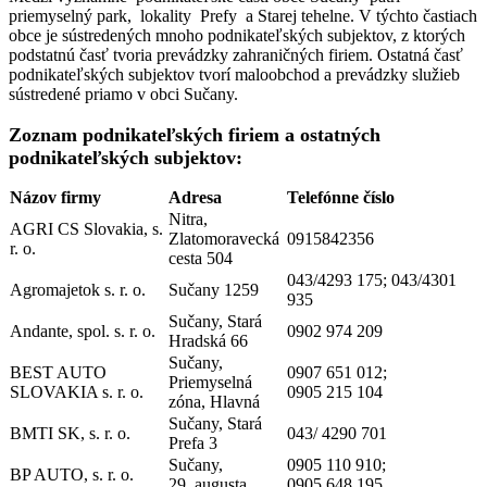
priemyselný park, lokality Prefy a Starej tehelne. V týchto častiach
obce je sústredených mnoho podnikateľských subjektov, z ktorých
podstatnú časť tvoria prevádzky zahraničných firiem. Ostatná časť
podnikateľských subjektov tvorí maloobchod a prevádzky služieb
sústredené priamo v obci Sučany.
Zoznam podnikateľských firiem a ostatných
podnikateľských subjektov:
Názov firmy
Adresa
Telefónne číslo
Nitra,
AGRI CS Slovakia, s.
Zlatomoravecká
0915842356
r. o.
cesta 504
043/4293 175; 043/4301
Agromajetok s. r. o.
Sučany 1259
935
Sučany, Stará
Andante, spol. s. r. o.
0902 974 209
Hradská 66
Sučany,
BEST AUTO
0907 651 012;
Priemyselná
SLOVAKIA s. r. o.
0905 215 104
zóna, Hlavná
Sučany, Stará
BMTI SK, s. r. o.
043/ 4290 701
Prefa 3
Sučany,
0905 110 910;
BP AUTO, s. r. o.
29. augusta
0905 648 195