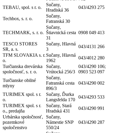
Sučany,
TEBAU, spol. s r. o.
043/4293 275
Hradiská 36
Sučany,
Techbox, s. r. o.
Fatranská 30
Sučany,
TECHMARK, s. r. o.
Štiavnická cesta
0908 049 413
31
TESCO STORES
Sučany, Hlavná
043/4131 266
SR, a. s.
3
TFM SLOVAKIA s. r.
Sučany, Hlavná
043/4012 280
o.
1962
Turčianska drevárska
Sučany,
043/4290 106;
spoločnosť, s. r. o.
Vrútocká 256/3
0903 523 097
Sučany,
Turčianske obilné
Fatranská cesta
043/4290 002
mlyny
896/3
TURIMEX spol. s r.
Sučany, Ďurka
043/4293 533
o.
Langsfelda 170
TURIMEX spol. s r.
Sučany, Stará
043/4290 991
o., predajňa
Hradská 431
Urbárska spoločnosť,
Sučany,
pozemkové
Námestie SNP
043/4290 287
spoločenstvo
550/24