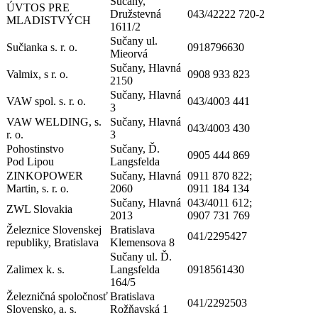
Sučany,
ÚVTOS PRE
Družstevná
043/42222 720-2
MLADISTVÝCH
1611/2
Sučany ul.
Sučianka s. r. o.
0918796630
Mieorvá
Sučany, Hlavná
Valmix, s r. o.
0908 933 823
2150
Sučany, Hlavná
VAW spol. s. r. o.
043/4003 441
3
VAW WELDING, s.
Sučany, Hlavná
043/4003 430
r. o.
3
Pohostinstvo
Sučany, Ď.
0905 444 869
Pod Lipou
Langsfelda
ZINKOPOWER
Sučany, Hlavná
0911 870 822;
Martin, s. r. o.
2060
0911 184 134
Sučany, Hlavná
043/4011 612;
ZWL Slovakia
2013
0907 731 769
Železnice Slovenskej
Bratislava
041/2295427
republiky, Bratislava
Klemensova 8
Sučany ul. Ď.
Zalimex k. s.
Langsfelda
0918561430
164/5
Železničná spoločnosť
Bratislava
041/2292503
Slovensko, a. s.
Rožňavská 1