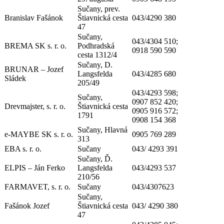
Sučany, prev.
Branislav Fašánok
Štiavnická cesta
043/4290 380
47
Sučany,
043/4304 510;
BREMA SK s. r. o.
Podhradská
0918 590 590
cesta 1312/4
Sučany, D.
BRUNAR – Jozef
Langsfelda
043/4285 680
Sládek
205/49
043/4293 598;
Sučany,
0907 852 420;
Drevmajster, s. r. o.
Štiavnická cesta
0905 916 572;
1791
0908 154 368
Sučany, Hlavná
e-MAYBE SK s. r. o.
0905 769 289
313
EBA s. r. o.
Sučany
043/ 4293 391
Sučany, Ď.
ELPIS – Ján Ferko
Langsfelda
043/4293 537
210/56
FARMAVET, s. r. o.
Sučany
043/4307623
Sučany,
Fašánok Jozef
Štiavnická cesta
043/ 4290 380
47