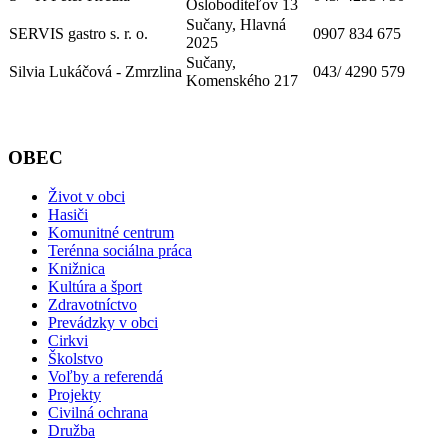
Osloboditeľov 13
Sučany, Hlavná
SERVIS gastro s. r. o.
0907 834 675
2025
Sučany,
Silvia Lukáčová - Zmrzlina
043/ 4290 579
Komenského 217
OBEC
Život v obci
Hasiči
Komunitné centrum
Terénna sociálna práca
Knižnica
Kultúra a šport
Zdravotníctvo
Prevádzky v obci
Cirkvi
Školstvo
Voľby a referendá
Projekty
Civilná ochrana
Družba