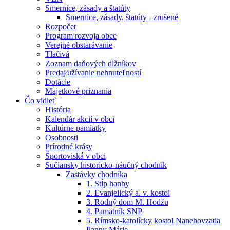
Smernice, zásady a štatúty
Smernice, zásady, štatúty - zrušené
Rozpočet
Program rozvoja obce
Verejné obstarávanie
Tlačivá
Zoznam daňových dlžníkov
Predaj⁄užívanie nehnuteľností
Dotácie
Majetkové priznania
Čo vidieť
História
Kalendár akcií v obci
Kultúrne pamiatky
Osobnosti
Prírodné krásy
Športoviská v obci
Sučiansky historicko-náučný chodník
Zastávky chodníka
1. Stĺp hanby
2. Evanjelický a. v. kostol
3. Rodný dom M. Hodžu
4. Pamätník SNP
5. Rímsko-katolícky kostol Nanebovzatia
Panny Márie