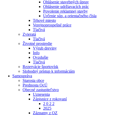
Ohlásenie stavebných úprav
Ohlásenie udržiavacích prác
Povolenie reklamnej stavby
Určenie súp. a orientačného čísla
Trhové miesto
Verejnoprospešné práce
Tlačivá
Zvieratá
Tlačivá
Životné prostredie
Výrub dreviny
Info
Ovzdušie
Tlačivá
Rezervácie športovísk
Slobodný prístup k informáciám
Samospráva
Starosta obce
Prednosta OcÚ
Obecné zastupiteľstvo
Uznesenia
Zápisnice z rokovaní
2 0 2 2
2025
Záznamy z OZ