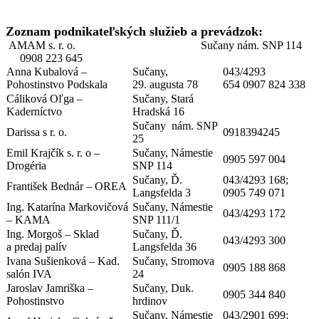
Zoznam podnikateľských služieb a prevádzok:
AMAM s. r. o. Sučany nám. SNP 114
0908 223 645
Anna Kubalová –
Sučany,
043/4293
Pohostinstvo Podskala
29. augusta 78
654 0907 824 338
Cáliková Oľga –
Sučany, Stará
Kaderníctvo
Hradská 16
Sučany nám. SNP
Darissa s r. o.
0918394245
25
Emil Krajčík s. r. o –
Sučany, Námestie
0905 597 004
Drogéria
SNP 114
Sučany, Ď.
043/4293 168;
František Bednár – OREA
Langsfelda 3
0905 749 071
Ing. Katarína Markovičová
Sučany, Námestie
043/4293 172
– KAMA
SNP 111/1
Ing. Morgoš – Sklad
Sučany, Ď.
043/4293 300
a predaj palív
Langsfelda 36
Ivana Sušienková – Kad.
Sučany, Stromova
0905 188 868
salón IVA
24
Jaroslav Jamriška –
Sučany, Duk.
0905 344 840
Pohostinstvo
hrdinov
Sučany, Námestie
043/2901 699;