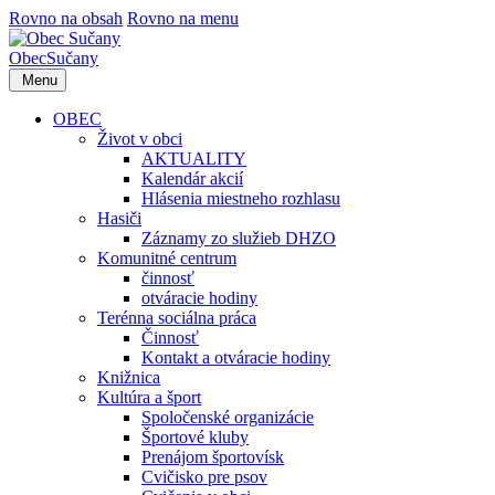
Rovno na obsah
Rovno na menu
Obec
Sučany
Menu
OBEC
Život v obci
AKTUALITY
Kalendár akcií
Hlásenia miestneho rozhlasu
Hasiči
Záznamy zo služieb DHZO
Komunitné centrum
činnosť
otváracie hodiny
Terénna sociálna práca
Činnosť
Kontakt a otváracie hodiny
Knižnica
Kultúra a šport
Spoločenské organizácie
Športové kluby
Prenájom športovísk
Cvičisko pre psov