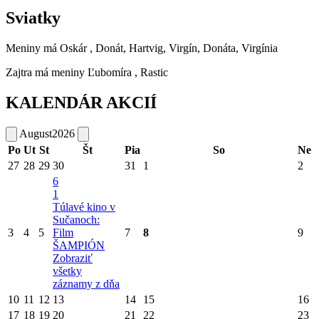
Sviatky
Meniny má
Oskár
, Donát, Hartvig, Virgín, Donáta, Virgínia
Zajtra má meniny
Ľubomíra
, Rastic
KALENDÁR AKCIÍ
August
2026
Po
Ut
St
Št
Pia
So
Ne
27
28
29
30
31
1
2
6
1
Túlavé kino v
Sučanoch:
3
4
5
Film
7
8
9
ŠAMPIÓN
Zobraziť
všetky
záznamy z dňa
10
11
12
13
14
15
16
17
18
19
20
21
22
23