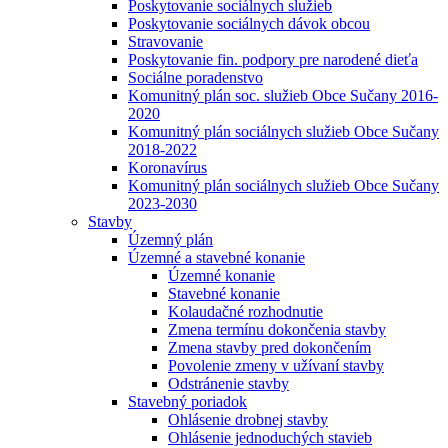
Poskytovanie sociálnych služieb
Poskytovanie sociálnych dávok obcou
Stravovanie
Poskytovanie fin. podpory pre narodené dieťa
Sociálne poradenstvo
Komunitný plán soc. služieb Obce Sučany 2016-
2020
Komunitný plán sociálnych služieb Obce Sučany
2018-2022
Koronavírus
Komunitný plán sociálnych služieb Obce Sučany
2023-2030
Stavby
Územný plán
Územné a stavebné konanie
Územné konanie
Stavebné konanie
Kolaudačné rozhodnutie
Zmena termínu dokončenia stavby
Zmena stavby pred dokončením
Povolenie zmeny v užívaní stavby
Odstránenie stavby
Stavebný poriadok
Ohlásenie drobnej stavby
Ohlásenie jednoduchých stavieb