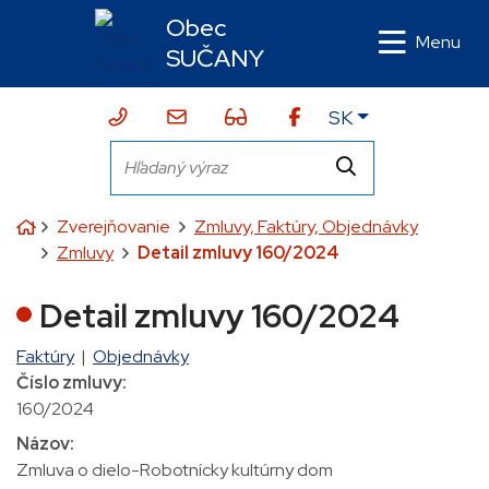
Rovno na obsah
Rovno na menu
Obec
Menu
SUČANY
Slovensky
SK
043/424 10 10
sekretariat@sucany.sk
Zjednodušená verzia webu
Hľadaný výraz
Hľadať
Úvodná stránka
Zverejňovanie
Zmluvy, Faktúry, Objednávky
Zmluvy
Detail zmluvy 160/2024
Detail zmluvy 160/2024
Faktúry
|
Objednávky
Číslo zmluvy:
160/2024
Názov:
Zmluva o dielo-Robotnícky kultúrny dom