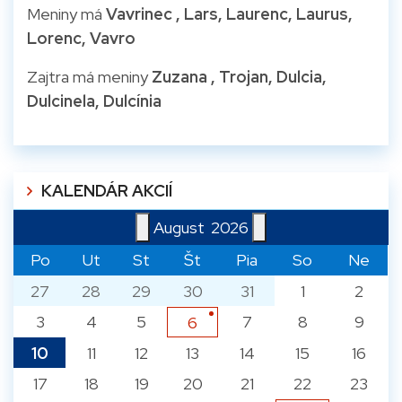
Meniny má
Vavrinec
, Lars, Laurenc, Laurus,
Lorenc, Vavro
Zajtra má meniny
Zuzana
, Trojan, Dulcia,
Dulcinela, Dulcínia
KALENDÁR AKCIÍ
August
2026
Po
Ut
St
Št
Pia
So
Ne
27
28
29
30
31
1
2
3
4
5
7
8
9
6
10
11
12
13
14
15
16
17
18
19
20
21
22
23