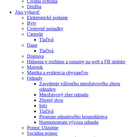
Civilná ochrana
Družba
Ako vybaviť
Elektronické podanie
Byty
Cestovné poriadky
Cintorín
Tlačivá
Dane
Tlačivá
Doprava
Hlásenia v rozhlase a oznamy na web a FB stránke
Majetok
Matrika a evidencia obyvateľov
Odpady
Zavedenie váženého množstvového zberu
odpadov
Množstvový zber odpadu
Zberný dvor
Info
Tlačivá
Program odpadového hospodárstva
Harmonogram vývozu odpadu
Pomoc Ukrajine
Sociálna pomoc