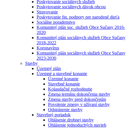
Poskytovanie sociálnych služieb
Poskytovanie sociálnych dávok obcou
Stravovanie
Poskytovanie fin. podpory pre narodené dieťa
Sociálne poradenstvo
Komunitný plán soc. služieb Obce Sučany 2016-
2020
Komunitný plán sociálnych služieb Obce Sučany
2018-2022
Koronavírus
Komunitný plán sociálnych služieb Obce Sučany
2023-2030
Stavby
Územný plán
Územné a stavebné konanie
Územné konanie
Stavebné konanie
Kolaudačné rozhodnutie
Zmena termínu dokončenia stavby
Zmena stavby pred dokončením
Povolenie zmeny v užívaní stavby
Odstránenie stavby
Stavebný poriadok
Ohlásenie drobnej stavby
Ohlásenie jednoduchých stavieb