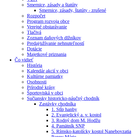
Smernice, zásady a štatúty
Smernice, zásady, štatúty - zrušené
Rozpočet
Program rozvoja obce
Verejné obstarávanie
Tlačivá
Zoznam daňových dlžníkov
Predaj⁄užívanie nehnuteľností
Dotácie
Majetkové priznania
Čo vidieť
História
Kalendár akcií v obci
Kultúrne pamiatky
Osobnosti
Prírodné krásy
Športoviská v obci
Sučiansky historicko-náučný chodník
Zastávky chodníka
1. Stĺp hanby
2. Evanjelický a. v. kostol
3. Rodný dom M. Hodžu
4. Pamätník SNP
5. Rímsko-katolícky kostol Nanebovzatia
Panny Márie