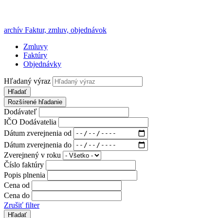
archív Faktur, zmluv, objednávok
Zmluvy
Faktúry
Objednávky
Hľadaný výraz
Hľadať
Rozšírené hľadanie
Dodávateľ
IČO Dodávatelia
Dátum zverejnenia od
Dátum zverejnenia do
Zverejnený v roku
Číslo faktúry
Popis plnenia
Cena od
Cena do
Zrušiť filter