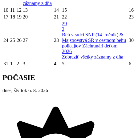
záznamy z dňa
10
11
12
13
14
15
16
17
18
19
20
21
22
23
29
2
Beh v srdci SNP (14. ročník) &
24
25
26
27
28
Majstrovstvá SR v cestnom behu
30
policajtov
Záchranári deťom
2026
Zobraziť všetky záznamy z dňa
31
1
2
3
4
5
6
POČASIE
dnes, štvrtok 6. 8. 2026