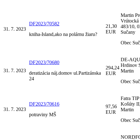
Martin Pr
Vrútocká 
DF2023/70582
21,30
483/10, 0
31. 7. 2023
EUR
Sučany
kniha-Island,ako na polárnu žiaru?
Obec Suč
DE-AQU
DF2023/70680
Hrdinov 
294,24
31. 7. 2023
Martin
deratizácia náj.domov ul.Partizánska
EUR
24
Obec Suč
Fatra TIP 
DF2023/70616
Košúty II
97,56
31. 7. 2023
Martin
EUR
potraviny MŠ
Obec Suč
NORDF