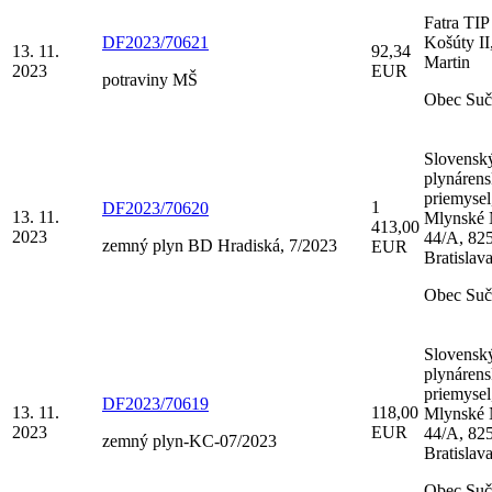
Fatra TIP 
DF2023/70621
Košúty II
13. 11.
92,34
Martin
2023
EUR
potraviny MŠ
Obec Suč
Slovensk
plynáren
priemysel,
1
DF2023/70620
13. 11.
Mlynské 
413,00
2023
44/A, 82
zemný plyn BD Hradiská, 7/2023
EUR
Bratislav
Obec Suč
Slovensk
plynáren
priemysel,
DF2023/70619
13. 11.
118,00
Mlynské 
2023
EUR
44/A, 82
zemný plyn-KC-07/2023
Bratislav
Obec Suč