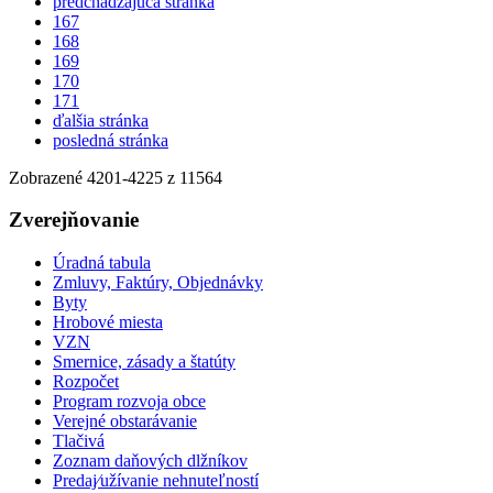
predchádzajúca stránka
167
168
169
170
171
ďalšia stránka
posledná stránka
Zobrazené
4201
-
4225
z 11564
Zverejňovanie
Úradná tabula
Zmluvy, Faktúry, Objednávky
Byty
Hrobové miesta
VZN
Smernice, zásady a štatúty
Rozpočet
Program rozvoja obce
Verejné obstarávanie
Tlačivá
Zoznam daňových dlžníkov
Predaj⁄užívanie nehnuteľností