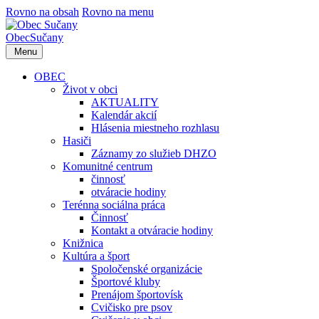
Rovno na obsah
Rovno na menu
Obec
Sučany
Menu
OBEC
Život v obci
AKTUALITY
Kalendár akcií
Hlásenia miestneho rozhlasu
Hasiči
Záznamy zo služieb DHZO
Komunitné centrum
činnosť
otváracie hodiny
Terénna sociálna práca
Činnosť
Kontakt a otváracie hodiny
Knižnica
Kultúra a šport
Spoločenské organizácie
Športové kluby
Prenájom športovísk
Cvičisko pre psov