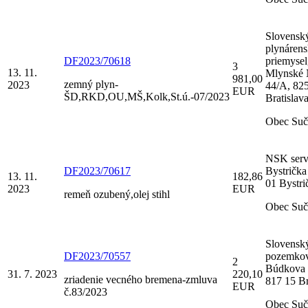
Slovensk
plynáren
DF2023/70618
priemysel,
3
13. 11.
Mlynské 
981,00
zemný plyn-
2023
44/A, 82
EUR
ŠD,RKD,OU,MŠ,Kolk,St.ú.-07/2023
Bratislav
Obec Suč
NSK serv
DF2023/70617
Bystrička
13. 11.
182,86
01 Bystri
2023
EUR
remeň ozubený,olej stihl
Obec Suč
Slovensk
DF2023/70557
pozemkov
2
Búdkova 
31. 7. 2023
220,10
zriadenie vecného bremena-zmluva
817 15 Br
EUR
č.83/2023
Obec Suč