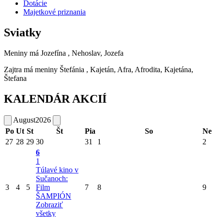
Dotácie
Majetkové priznania
Sviatky
Meniny má
Jozefína
, Nehoslav, Jozefa
Zajtra má meniny
Štefánia
, Kajetán, Afra, Afrodita, Kajetána,
Štefana
KALENDÁR AKCIÍ
August
2026
Po
Ut
St
Št
Pia
So
Ne
27
28
29
30
31
1
2
6
1
Túlavé kino v
Sučanoch:
3
4
5
Film
7
8
9
ŠAMPIÓN
Zobraziť
všetky