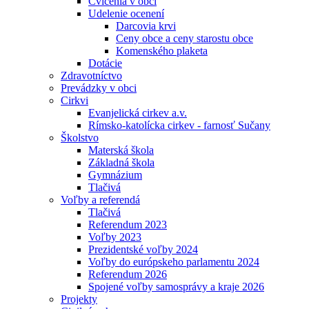
Cvičenia v obci
Udelenie ocenení
Darcovia krvi
Ceny obce a ceny starostu obce
Komenského plaketa
Dotácie
Zdravotníctvo
Prevádzky v obci
Cirkvi
Evanjelická cirkev a.v.
Rímsko-katolícka cirkev - farnosť Sučany
Školstvo
Materská škola
Základná škola
Gymnázium
Tlačivá
Voľby a referendá
Tlačivá
Referendum 2023
Voľby 2023
Prezidentské voľby 2024
Voľby do európskeho parlamentu 2024
Referendum 2026
Spojené voľby samosprávy a kraje 2026
Projekty