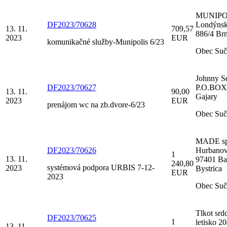
MUNIPO
DF2023/70628
Londýnsk
13. 11.
709,57
886/4 Br
2023
EUR
komunikačné služby-Munipolis 6/23
Obec Suč
Johnny Se
DF2023/70627
P.O.BOX 
13. 11.
90,00
Gajary
2023
EUR
prenájom wc na zb.dvore-6/23
Obec Suč
MADE spol
DF2023/70626
Hurbanov
1
13. 11.
97401 Ba
240,80
systémová podpora URBIS 7-12-
2023
Bystrica
EUR
2023
Obec Suč
Tlkot srd
DF2023/70625
1
letisko 2
13. 11.