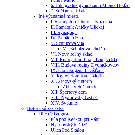
6. Bilingválne gymnázium Milana Hodžu
7. Sučianska Skala
Iné významné miesta
I. Rodný dom Ondreja Kožucha
II. Pamätník Aničky Ulickej
III. Synagóga
IV. Pamätná izba
V. Schulzova vila
Va. Schulzova tehelňa
VI. Nový soľný sklad
VII. Rodný dom Juraja Langsfelda
VIII. Budova rodiny Dvoráčkovcov
IX. Dom Eugena Lazišťana
X. Rodný dom Ruda Morica
XI. Židovský cintorín
Židia v Sučanoch
XII. Športový dom
XIII. Nyáriovský kaštieľ
XIV. Sypárne
Historická zastávka
Ulica 29 augusta
Píla pod Kečkou pri Váhu
Nyáriovský kaštieľ
Ulica Pod Skalou