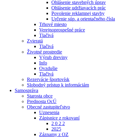
Ohlásenie stavebných úprav
Ohlásenie udržiavacích prác
Povolenie reklamnej stavby
Určenie súp. a orientačného čísla
Trhové miesto
Verejnoprospešné práce
Tlačivá
Zvieratá
Tlačivá
Životné prostredie
Výrub dreviny
Info
Ovzdušie
Tlačivá
Rezervácie športovísk
Slobodný prístup k informáciám
Samospráva
Starosta obce
Prednosta OcÚ
Obecné zastupiteľstvo
Uznesenia
Zápisnice z rokovaní
2 0 2 2
2025
Záznamy z OZ