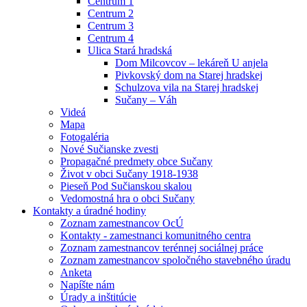
Centrum 1
Centrum 2
Centrum 3
Centrum 4
Ulica Stará hradská
Dom Milcovcov – lekáreň U anjela
Pivkovský dom na Starej hradskej
Schulzova vila na Starej hradskej
Sučany – Váh
Videá
Mapa
Fotogaléria
Nové Sučianske zvesti
Propagačné predmety obce Sučany
Život v obci Sučany 1918-1938
Pieseň Pod Sučianskou skalou
Vedomostná hra o obci Sučany
Kontakty a úradné hodiny
Zoznam zamestnancov OcÚ
Kontakty - zamestnanci komunitného centra
Zoznam zamestnancov terénnej sociálnej práce
Zoznam zamestnancov spoločného stavebného úradu
Anketa
Napíšte nám
Úrady a inštitúcie