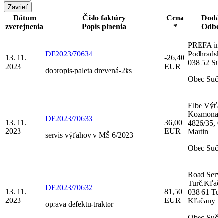
Zavrieť
Dátum
Číslo faktúry
Cena
Dodá
zverejnenia
Popis plnenia
*
Odbe
PREFA inv
DF2023/70634
Podhradsk
13. 11.
-26,40
038 52 S
2023
EUR
dobropis-paleta drevená-2ks
Obec Suč
Elbe Výť
Kozmona
DF2023/70633
13. 11.
36,00
4826/35,
2023
EUR
Martin
servis výťahov v MŠ 6/2023
Obec Suč
Road Servi
Turč.Kľa
DF2023/70632
13. 11.
81,50
038 61 Tu
2023
EUR
Kľačany
oprava defektu-traktor
Obec Suč