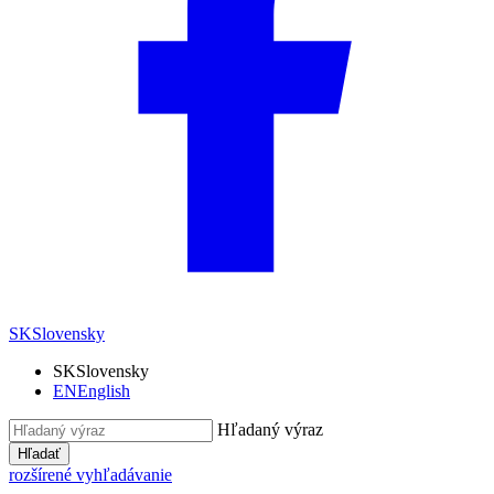
SK
Slovensky
SK
Slovensky
EN
English
Hľadaný výraz
Hľadať
rozšírené vyhľadávanie