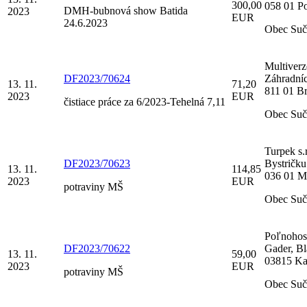
300,00
058 01 P
DMH-bubnová show Batida
2023
EUR
24.6.2023
Obec Suč
Multiver
DF2023/70624
Záhradní
13. 11.
71,20
811 01 Br
2023
EUR
čistiace práce za 6/2023-Tehelná 7,11
Obec Suč
Turpek s.
DF2023/70623
Bystričku
13. 11.
114,85
036 01 M
2023
EUR
potraviny MŠ
Obec Suč
Poľnohos
DF2023/70622
Gader, Bl
13. 11.
59,00
03815 Ka
2023
EUR
potraviny MŠ
Obec Suč