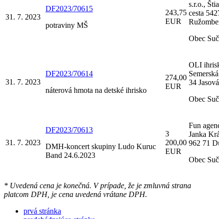
s.r.o., Št
DF2023/70615
243,75
cesta 542
31. 7. 2023
EUR
Ružombe
potraviny MŠ
Obec Suč
OLI ihris
DF2023/70614
Semerská
274,00
31. 7. 2023
34 Jasová
EUR
náterová hmota na detské ihrisko
Obec Suč
Fun agenc
DF2023/70613
3
Janka Krá
31. 7. 2023
200,00
962 71 D
DMH-koncert skupiny Ludo Kuruc
EUR
Band 24.6.2023
Obec Suč
* Uvedená cena je konečná. V prípade, že je zmluvná strana
platcom DPH, je cena uvedená vrátane DPH.
prvá stránka