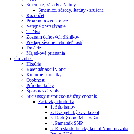
Smernice, zásady a štatúty
Smernice, zásady, štatúty - zrušené
Rozpočet
Program rozvoja obce
Verejné obstarávanie
Tlačivá
Zoznam daňových dlžníkov
Predaj⁄užívanie nehnuteľností
Dotácie
Majetkové priznania
Čo vidieť
História
Kalendár akcií v obci
Kultúrne pamiatky
Osobnosti
Prírodné krásy
Športoviská v obci
Sučiansky historicko-náučný chodník
Zastávky chodníka
1. Stĺp hanby
2. Evanjelický a. v. kostol
3. Rodný dom M. Hodžu
4. Pamätník SNP
5. Rímsko-katolícky kostol Nanebovzatia
Panny Márie