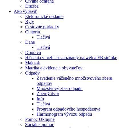
Civilná ochrana
Družba
Ako vybaviť
Elektronické podanie
Byty
Cestovné poriadky
Cintorín
Tlačivá
Dane
Tlačivá
Doprava
Hlásenia v rozhlase a oznamy na web a FB stránke
Majetok
Matrika a evidencia obyvateľov
Odpady
Zavedenie váženého množstvového zberu
odpadov
Množstvový zber odpadu
Zberný dvor
Info
Tlačivá
Program odpadového hospodárstva
Harmonogram vývozu odpadu
Pomoc Ukrajine
Sociálna pomoc