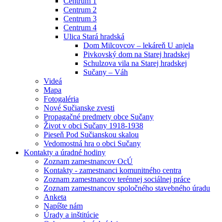
Centrum 1
Centrum 2
Centrum 3
Centrum 4
Ulica Stará hradská
Dom Milcovcov – lekáreň U anjela
Pivkovský dom na Starej hradskej
Schulzova vila na Starej hradskej
Sučany – Váh
Videá
Mapa
Fotogaléria
Nové Sučianske zvesti
Propagačné predmety obce Sučany
Život v obci Sučany 1918-1938
Pieseň Pod Sučianskou skalou
Vedomostná hra o obci Sučany
Kontakty a úradné hodiny
Zoznam zamestnancov OcÚ
Kontakty - zamestnanci komunitného centra
Zoznam zamestnancov terénnej sociálnej práce
Zoznam zamestnancov spoločného stavebného úradu
Anketa
Napíšte nám
Úrady a inštitúcie