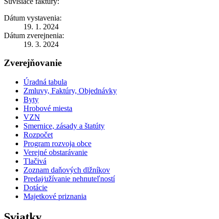
Súvisiace faktúry:
Dátum vystavenia:
19. 1. 2024
Dátum zverejnenia:
19. 3. 2024
Zverejňovanie
Úradná tabula
Zmluvy, Faktúry, Objednávky
Byty
Hrobové miesta
VZN
Smernice, zásady a štatúty
Rozpočet
Program rozvoja obce
Verejné obstarávanie
Tlačivá
Zoznam daňových dlžníkov
Predaj⁄užívanie nehnuteľností
Dotácie
Majetkové priznania
Sviatky