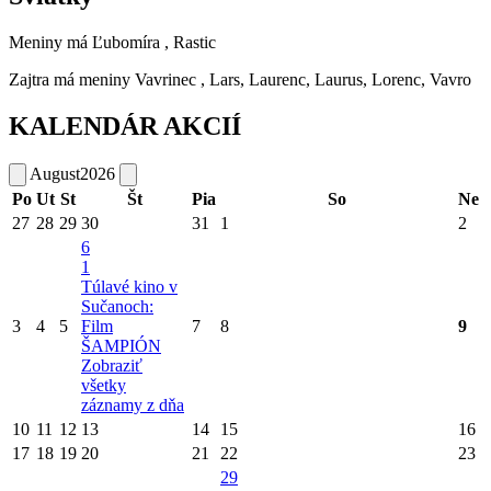
Meniny má
Ľubomíra
, Rastic
Zajtra má meniny
Vavrinec
, Lars, Laurenc, Laurus, Lorenc, Vavro
KALENDÁR AKCIÍ
August
2026
Po
Ut
St
Št
Pia
So
Ne
27
28
29
30
31
1
2
6
1
Túlavé kino v
Sučanoch:
3
4
5
Film
7
8
9
ŠAMPIÓN
Zobraziť
všetky
záznamy z dňa
10
11
12
13
14
15
16
17
18
19
20
21
22
23
29