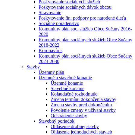
Poskytovanie sociálnych služieb
Poskytovanie sociálnych dávok obcou
Stravovanie
Poskytovanie fin. podpory pre narodené dieťa
Sociálne poradenstvo
Komunitný plán soc. služieb Obce Sučany 2016-
2020
Komunitný plán sociálnych služieb Obce Sučany
2018-2022
Koronavírus
Komunitný plán sociálnych služieb Obce Sučany
2023-2030
Stavby
Územný plán
Územné a stavebné konanie
Územné konanie
Stavebné konanie
Kolaudačné rozhodnutie
Zmena termínu dokončenia stavby
Zmena stavby pred dokončením
Povolenie zmeny v užívaní stavby
Odstránenie stavby
Stavebný poriadok
Ohlásenie drobnej stavby
Ohlásenie jednoduchých stavieb