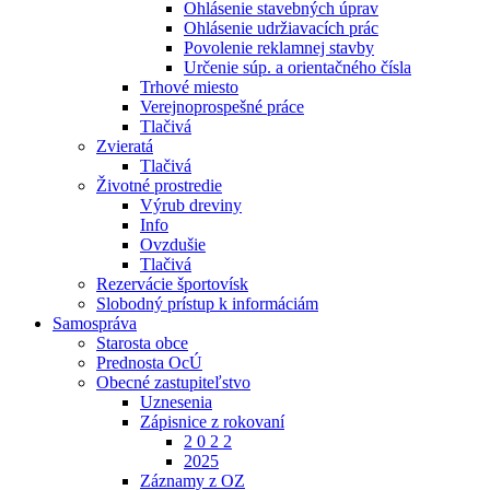
Ohlásenie stavebných úprav
Ohlásenie udržiavacích prác
Povolenie reklamnej stavby
Určenie súp. a orientačného čísla
Trhové miesto
Verejnoprospešné práce
Tlačivá
Zvieratá
Tlačivá
Životné prostredie
Výrub dreviny
Info
Ovzdušie
Tlačivá
Rezervácie športovísk
Slobodný prístup k informáciám
Samospráva
Starosta obce
Prednosta OcÚ
Obecné zastupiteľstvo
Uznesenia
Zápisnice z rokovaní
2 0 2 2
2025
Záznamy z OZ