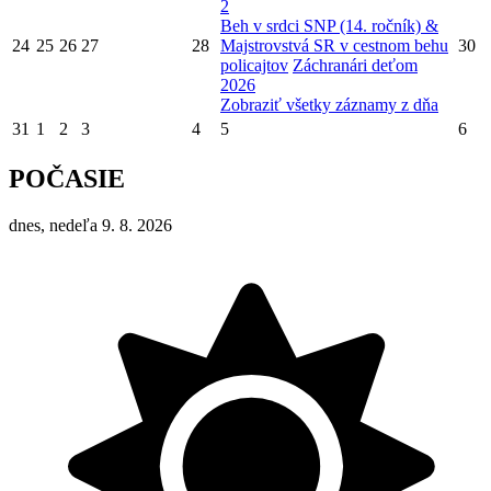
2
Beh v srdci SNP (14. ročník) &
24
25
26
27
28
Majstrovstvá SR v cestnom behu
30
policajtov
Záchranári deťom
2026
Zobraziť všetky záznamy z dňa
31
1
2
3
4
5
6
POČASIE
dnes, nedeľa 9. 8. 2026