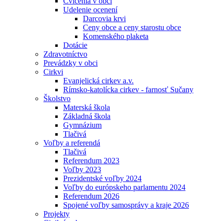
Cvičenia v obci
Udelenie ocenení
Darcovia krvi
Ceny obce a ceny starostu obce
Komenského plaketa
Dotácie
Zdravotníctvo
Prevádzky v obci
Cirkvi
Evanjelická cirkev a.v.
Rímsko-katolícka cirkev - farnosť Sučany
Školstvo
Materská škola
Základná škola
Gymnázium
Tlačivá
Voľby a referendá
Tlačivá
Referendum 2023
Voľby 2023
Prezidentské voľby 2024
Voľby do európskeho parlamentu 2024
Referendum 2026
Spojené voľby samosprávy a kraje 2026
Projekty