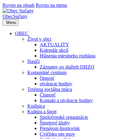
Rovno na obsah
Rovno na menu
Obec
Sučany
Menu
OBEC
Život v obci
AKTUALITY
Kalendár akcií
Hlásenia miestneho rozhlasu
Hasiči
Záznamy zo služieb DHZO
Komunitné centrum
činnosť
otváracie hodiny
Terénna sociálna práca
Činnosť
Kontakt a otváracie hodiny
Knižnica
Kultúra a šport
Spoločenské organizácie
Športové kluby
Prenájom športovísk
Cvičisko pre psov