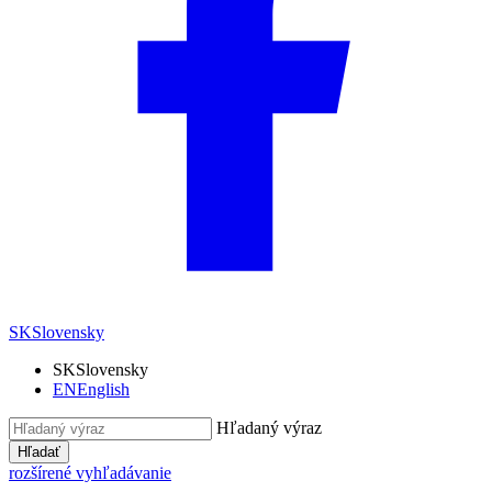
SK
Slovensky
SK
Slovensky
EN
English
Hľadaný výraz
Hľadať
rozšírené vyhľadávanie