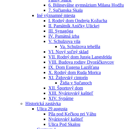
6. Bilingválne gymnázium Milana Hodžu
7. Sučianska Skala
Iné významné miesta
I. Rodný dom Ondreja Kožucha
II. Pamätník Aničky Ulickej
III. Synagóga
IV. Pamätná izba
V. Schulzova vila
Va. Schulzova tehelňa
VI. Nový soľný sklad
VII. Rodný dom Juraja Langsfelda
VIII. Budova rodiny Dvoráčkovcov
IX. Dom Eugena Lazišťana
X. Rodný dom Ruda Morica
XI. Židovský cintorín
Židia v Sučanoch
XII. Športový dom
XIII. Nyáriovský kaštieľ
XIV. Sypárne
Historická zastávka
Ulica 29 augusta
Píla pod Kečkou pri Váhu
Nyáriovský kaštieľ
Ulica Pod Skalou