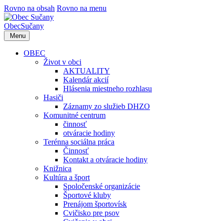
Rovno na obsah
Rovno na menu
Obec
Sučany
Menu
OBEC
Život v obci
AKTUALITY
Kalendár akcií
Hlásenia miestneho rozhlasu
Hasiči
Záznamy zo služieb DHZO
Komunitné centrum
činnosť
otváracie hodiny
Terénna sociálna práca
Činnosť
Kontakt a otváracie hodiny
Knižnica
Kultúra a šport
Spoločenské organizácie
Športové kluby
Prenájom športovísk
Cvičisko pre psov