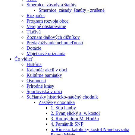
Smernice, zásady a štatúty
Smernice, zásady, štatúty - zrušené
Rozpočet
Program rozvoja obce
Verejné obstarávanie
Tlačivá
Zoznam daňových dlžníkov
Predaj⁄užívanie nehnuteľností
Dotácie
Majetkové priznania
Čo vidieť
História
Kalendár akcií v obci
Kultúrne pamiatky
Osobnosti
Prírodné krásy
Športoviská v obci
Sučiansky historicko-náučný chodník
Zastávky chodníka
1. Stĺp hanby
2. Evanjelický a. v. kostol
3. Rodný dom M. Hodžu
4. Pamätník SNP
5. Rímsko-katolícky kostol Nanebovzatia
Panny Márie