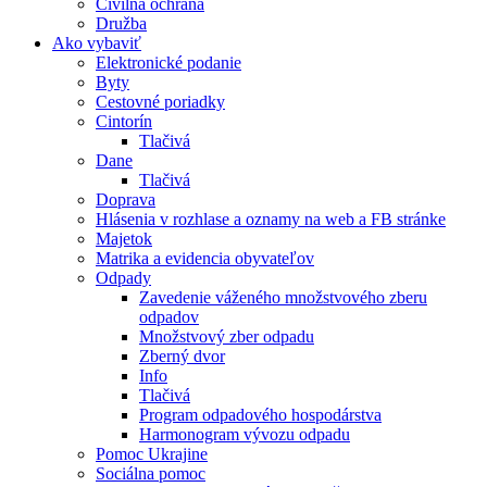
Civilná ochrana
Družba
Ako vybaviť
Elektronické podanie
Byty
Cestovné poriadky
Cintorín
Tlačivá
Dane
Tlačivá
Doprava
Hlásenia v rozhlase a oznamy na web a FB stránke
Majetok
Matrika a evidencia obyvateľov
Odpady
Zavedenie váženého množstvového zberu
odpadov
Množstvový zber odpadu
Zberný dvor
Info
Tlačivá
Program odpadového hospodárstva
Harmonogram vývozu odpadu
Pomoc Ukrajine
Sociálna pomoc