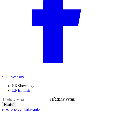
SK
Slovensky
SK
Slovensky
EN
English
Hľadaný výraz
Hľadať
rozšírené vyhľadávanie