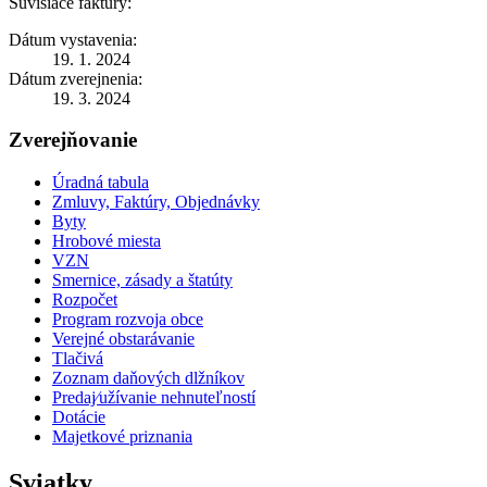
Súvisiace faktúry:
Dátum vystavenia:
19. 1. 2024
Dátum zverejnenia:
19. 3. 2024
Zverejňovanie
Úradná tabula
Zmluvy, Faktúry, Objednávky
Byty
Hrobové miesta
VZN
Smernice, zásady a štatúty
Rozpočet
Program rozvoja obce
Verejné obstarávanie
Tlačivá
Zoznam daňových dlžníkov
Predaj⁄užívanie nehnuteľností
Dotácie
Majetkové priznania
Sviatky