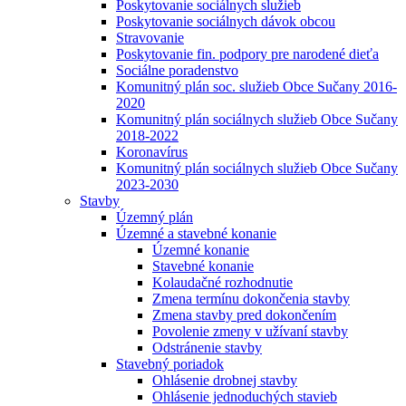
Poskytovanie sociálnych služieb
Poskytovanie sociálnych dávok obcou
Stravovanie
Poskytovanie fin. podpory pre narodené dieťa
Sociálne poradenstvo
Komunitný plán soc. služieb Obce Sučany 2016-
2020
Komunitný plán sociálnych služieb Obce Sučany
2018-2022
Koronavírus
Komunitný plán sociálnych služieb Obce Sučany
2023-2030
Stavby
Územný plán
Územné a stavebné konanie
Územné konanie
Stavebné konanie
Kolaudačné rozhodnutie
Zmena termínu dokončenia stavby
Zmena stavby pred dokončením
Povolenie zmeny v užívaní stavby
Odstránenie stavby
Stavebný poriadok
Ohlásenie drobnej stavby
Ohlásenie jednoduchých stavieb