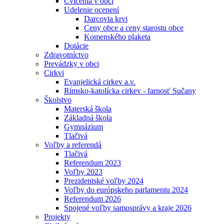
Cvičenia v obci
Udelenie ocenení
Darcovia krvi
Ceny obce a ceny starostu obce
Komenského plaketa
Dotácie
Zdravotníctvo
Prevádzky v obci
Cirkvi
Evanjelická cirkev a.v.
Rímsko-katolícka cirkev - farnosť Sučany
Školstvo
Materská škola
Základná škola
Gymnázium
Tlačivá
Voľby a referendá
Tlačivá
Referendum 2023
Voľby 2023
Prezidentské voľby 2024
Voľby do európskeho parlamentu 2024
Referendum 2026
Spojené voľby samosprávy a kraje 2026
Projekty