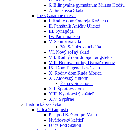
6. Bilingválne gymnázium Milana Hodžu
7. Sučianska Skala
Iné významné miesta
I. Rodný dom Ondreja Kožucha
II. Pamätník Aničky Ulickej
III. Synagóga
IV. Pamätná izba
V. Schulzova vila
Va. Schulzova tehelňa
VI. Nový soľný sklad
VII. Rodný dom Juraja Langsfelda
VIII. Budova rodiny Dvoráčkovcov
IX. Dom Eugena Lazišťana
X. Rodný dom Ruda Morica
XI. Židovský cintorín
Židia v Sučanoch
XII. Športový dom
XIII. Nyáriovský kaštieľ
XIV. Sypárne
Historická zastávka
Ulica 29 augusta
Píla pod Kečkou pri Váhu
Nyáriovský kaštieľ
Ulica Pod Skalou