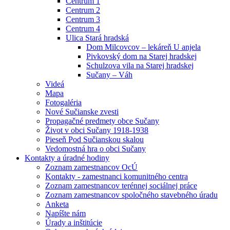
Centrum 1
Centrum 2
Centrum 3
Centrum 4
Ulica Stará hradská
Dom Milcovcov – lekáreň U anjela
Pivkovský dom na Starej hradskej
Schulzova vila na Starej hradskej
Sučany – Váh
Videá
Mapa
Fotogaléria
Nové Sučianske zvesti
Propagačné predmety obce Sučany
Život v obci Sučany 1918-1938
Pieseň Pod Sučianskou skalou
Vedomostná hra o obci Sučany
Kontakty a úradné hodiny
Zoznam zamestnancov OcÚ
Kontakty - zamestnanci komunitného centra
Zoznam zamestnancov terénnej sociálnej práce
Zoznam zamestnancov spoločného stavebného úradu
Anketa
Napíšte nám
Úrady a inštitúcie