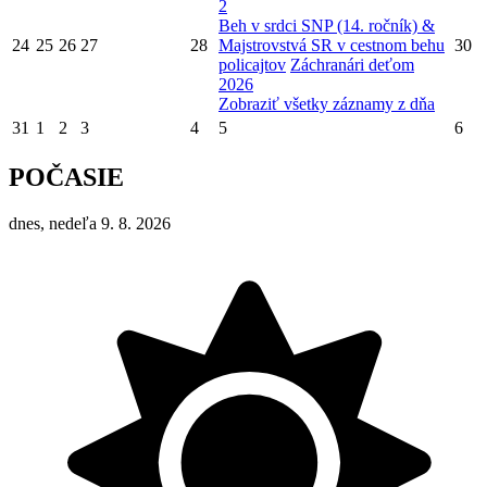
2
Beh v srdci SNP (14. ročník) &
24
25
26
27
28
Majstrovstvá SR v cestnom behu
30
policajtov
Záchranári deťom
2026
Zobraziť všetky záznamy z dňa
31
1
2
3
4
5
6
POČASIE
dnes, nedeľa 9. 8. 2026