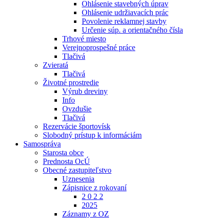
Ohlásenie stavebných úprav
Ohlásenie udržiavacích prác
Povolenie reklamnej stavby
Určenie súp. a orientačného čísla
Trhové miesto
Verejnoprospešné práce
Tlačivá
Zvieratá
Tlačivá
Životné prostredie
Výrub dreviny
Info
Ovzdušie
Tlačivá
Rezervácie športovísk
Slobodný prístup k informáciám
Samospráva
Starosta obce
Prednosta OcÚ
Obecné zastupiteľstvo
Uznesenia
Zápisnice z rokovaní
2 0 2 2
2025
Záznamy z OZ