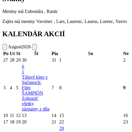
Meniny má
Ľubomíra
, Rastic
Zajtra má meniny
Vavrinec
, Lars, Laurenc, Laurus, Lorenc, Vavro
KALENDÁR AKCIÍ
August
2026
Po
Ut
St
Št
Pia
So
Ne
27
28
29
30
31
1
2
6
1
Túlavé kino v
Sučanoch:
3
4
5
Film
7
8
9
ŠAMPIÓN
Zobraziť
všetky
záznamy z dňa
10
11
12
13
14
15
16
17
18
19
20
21
22
23
29