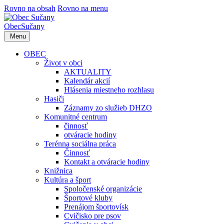
Rovno na obsah
Rovno na menu
Obec
Sučany
Menu
OBEC
Život v obci
AKTUALITY
Kalendár akcií
Hlásenia miestneho rozhlasu
Hasiči
Záznamy zo služieb DHZO
Komunitné centrum
činnosť
otváracie hodiny
Terénna sociálna práca
Činnosť
Kontakt a otváracie hodiny
Knižnica
Kultúra a šport
Spoločenské organizácie
Športové kluby
Prenájom športovísk
Cvičisko pre psov