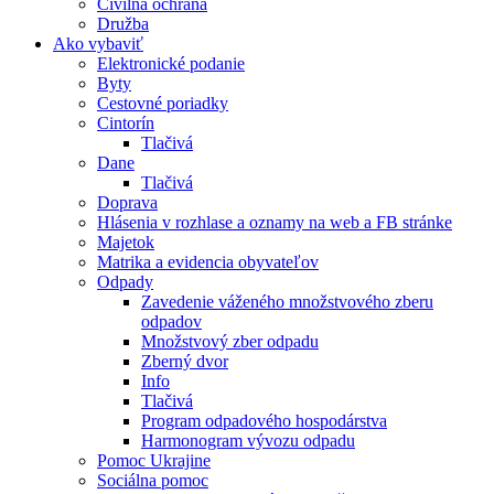
Civilná ochrana
Družba
Ako vybaviť
Elektronické podanie
Byty
Cestovné poriadky
Cintorín
Tlačivá
Dane
Tlačivá
Doprava
Hlásenia v rozhlase a oznamy na web a FB stránke
Majetok
Matrika a evidencia obyvateľov
Odpady
Zavedenie váženého množstvového zberu
odpadov
Množstvový zber odpadu
Zberný dvor
Info
Tlačivá
Program odpadového hospodárstva
Harmonogram vývozu odpadu
Pomoc Ukrajine
Sociálna pomoc