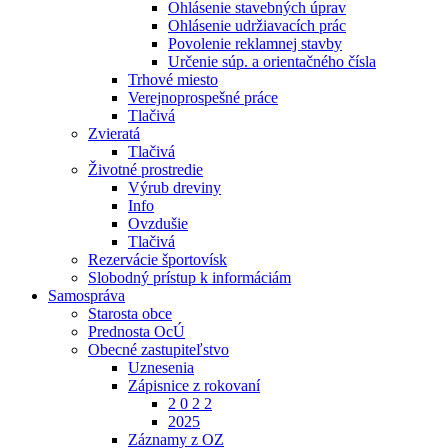
Ohlásenie stavebných úprav
Ohlásenie udržiavacích prác
Povolenie reklamnej stavby
Určenie súp. a orientačného čísla
Trhové miesto
Verejnoprospešné práce
Tlačivá
Zvieratá
Tlačivá
Životné prostredie
Výrub dreviny
Info
Ovzdušie
Tlačivá
Rezervácie športovísk
Slobodný prístup k informáciám
Samospráva
Starosta obce
Prednosta OcÚ
Obecné zastupiteľstvo
Uznesenia
Zápisnice z rokovaní
2 0 2 2
2025
Záznamy z OZ