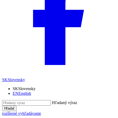
SK
Slovensky
SK
Slovensky
EN
English
Hľadaný výraz
Hľadať
rozšírené vyhľadávanie