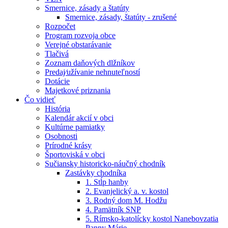
Smernice, zásady a štatúty
Smernice, zásady, štatúty - zrušené
Rozpočet
Program rozvoja obce
Verejné obstarávanie
Tlačivá
Zoznam daňových dlžníkov
Predaj⁄užívanie nehnuteľností
Dotácie
Majetkové priznania
Čo vidieť
História
Kalendár akcií v obci
Kultúrne pamiatky
Osobnosti
Prírodné krásy
Športoviská v obci
Sučiansky historicko-náučný chodník
Zastávky chodníka
1. Stĺp hanby
2. Evanjelický a. v. kostol
3. Rodný dom M. Hodžu
4. Pamätník SNP
5. Rímsko-katolícky kostol Nanebovzatia
Panny Márie