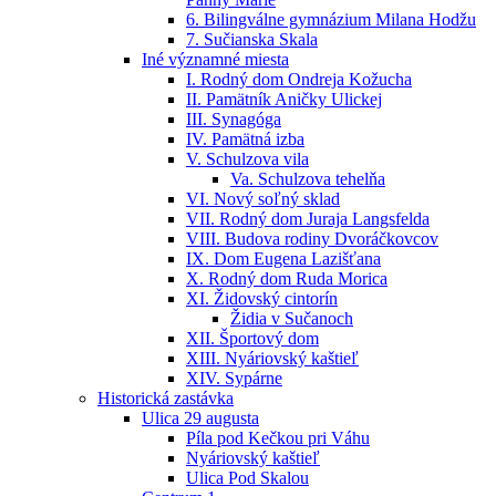
6. Bilingválne gymnázium Milana Hodžu
7. Sučianska Skala
Iné významné miesta
I. Rodný dom Ondreja Kožucha
II. Pamätník Aničky Ulickej
III. Synagóga
IV. Pamätná izba
V. Schulzova vila
Va. Schulzova tehelňa
VI. Nový soľný sklad
VII. Rodný dom Juraja Langsfelda
VIII. Budova rodiny Dvoráčkovcov
IX. Dom Eugena Lazišťana
X. Rodný dom Ruda Morica
XI. Židovský cintorín
Židia v Sučanoch
XII. Športový dom
XIII. Nyáriovský kaštieľ
XIV. Sypárne
Historická zastávka
Ulica 29 augusta
Píla pod Kečkou pri Váhu
Nyáriovský kaštieľ
Ulica Pod Skalou