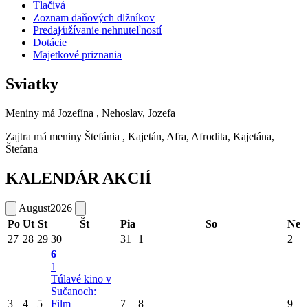
Tlačivá
Zoznam daňových dlžníkov
Predaj⁄užívanie nehnuteľností
Dotácie
Majetkové priznania
Sviatky
Meniny má
Jozefína
, Nehoslav, Jozefa
Zajtra má meniny
Štefánia
, Kajetán, Afra, Afrodita, Kajetána,
Štefana
KALENDÁR AKCIÍ
August
2026
Po
Ut
St
Št
Pia
So
Ne
27
28
29
30
31
1
2
6
1
Túlavé kino v
Sučanoch:
3
4
5
Film
7
8
9