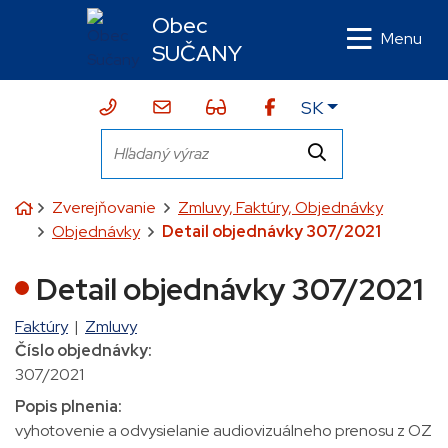
Rovno na obsah
Rovno na menu
Obec
Menu
SUČANY
Slovensky
SK
043/424 10 10
sekretariat@sucany.sk
Zjednodušená verzia webu
Hľadaný výraz
Hľadať
Úvodná stránka
Zverejňovanie
Zmluvy, Faktúry, Objednávky
Objednávky
Detail objednávky 307/2021
Detail objednávky 307/2021
Faktúry
|
Zmluvy
Číslo objednávky:
307/2021
Popis plnenia:
vyhotovenie a odvysielanie audiovizuálneho prenosu z OZ