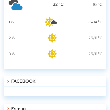
32 °C
16 °C
11. 8.
26/14 °C
utorok
12. 8.
25/11 °C
streda
13. 8.
25/11 °C
štvrtok
FACEBOOK
Esmao