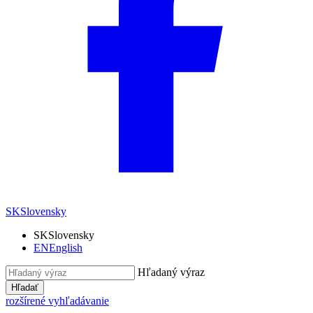
SK
Slovensky
SK
Slovensky
EN
English
Hľadaný výraz
Hľadať
rozšírené vyhľadávanie