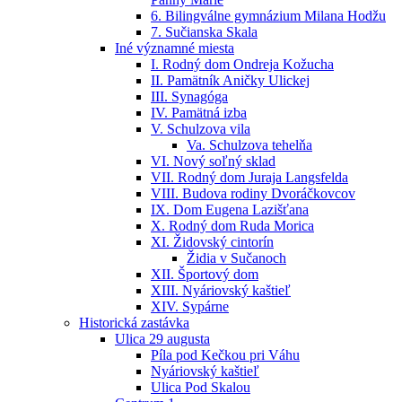
6. Bilingválne gymnázium Milana Hodžu
7. Sučianska Skala
Iné významné miesta
I. Rodný dom Ondreja Kožucha
II. Pamätník Aničky Ulickej
III. Synagóga
IV. Pamätná izba
V. Schulzova vila
Va. Schulzova tehelňa
VI. Nový soľný sklad
VII. Rodný dom Juraja Langsfelda
VIII. Budova rodiny Dvoráčkovcov
IX. Dom Eugena Lazišťana
X. Rodný dom Ruda Morica
XI. Židovský cintorín
Židia v Sučanoch
XII. Športový dom
XIII. Nyáriovský kaštieľ
XIV. Sypárne
Historická zastávka
Ulica 29 augusta
Píla pod Kečkou pri Váhu
Nyáriovský kaštieľ
Ulica Pod Skalou