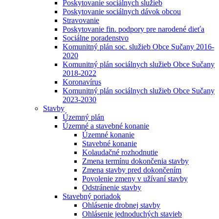
Poskytovanie sociálnych služieb
Poskytovanie sociálnych dávok obcou
Stravovanie
Poskytovanie fin. podpory pre narodené dieťa
Sociálne poradenstvo
Komunitný plán soc. služieb Obce Sučany 2016-
2020
Komunitný plán sociálnych služieb Obce Sučany
2018-2022
Koronavírus
Komunitný plán sociálnych služieb Obce Sučany
2023-2030
Stavby
Územný plán
Územné a stavebné konanie
Územné konanie
Stavebné konanie
Kolaudačné rozhodnutie
Zmena termínu dokončenia stavby
Zmena stavby pred dokončením
Povolenie zmeny v užívaní stavby
Odstránenie stavby
Stavebný poriadok
Ohlásenie drobnej stavby
Ohlásenie jednoduchých stavieb