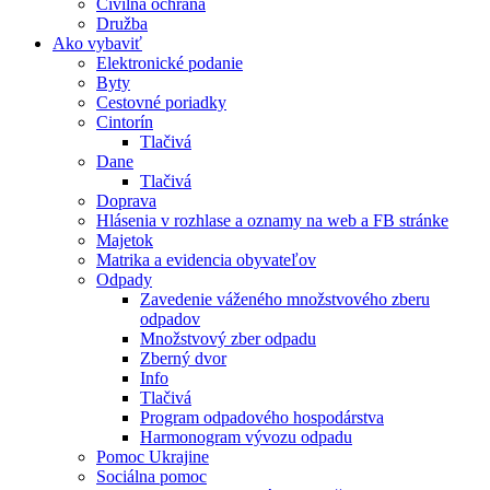
Civilná ochrana
Družba
Ako vybaviť
Elektronické podanie
Byty
Cestovné poriadky
Cintorín
Tlačivá
Dane
Tlačivá
Doprava
Hlásenia v rozhlase a oznamy na web a FB stránke
Majetok
Matrika a evidencia obyvateľov
Odpady
Zavedenie váženého množstvového zberu
odpadov
Množstvový zber odpadu
Zberný dvor
Info
Tlačivá
Program odpadového hospodárstva
Harmonogram vývozu odpadu
Pomoc Ukrajine
Sociálna pomoc