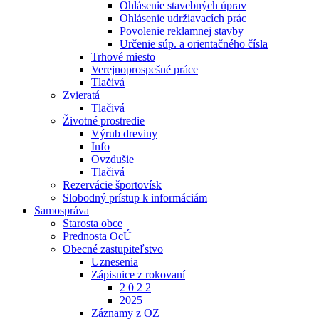
Ohlásenie stavebných úprav
Ohlásenie udržiavacích prác
Povolenie reklamnej stavby
Určenie súp. a orientačného čísla
Trhové miesto
Verejnoprospešné práce
Tlačivá
Zvieratá
Tlačivá
Životné prostredie
Výrub dreviny
Info
Ovzdušie
Tlačivá
Rezervácie športovísk
Slobodný prístup k informáciám
Samospráva
Starosta obce
Prednosta OcÚ
Obecné zastupiteľstvo
Uznesenia
Zápisnice z rokovaní
2 0 2 2
2025
Záznamy z OZ