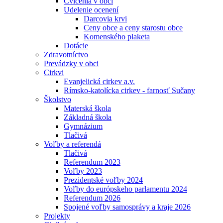
Cvičenia v obci
Udelenie ocenení
Darcovia krvi
Ceny obce a ceny starostu obce
Komenského plaketa
Dotácie
Zdravotníctvo
Prevádzky v obci
Cirkvi
Evanjelická cirkev a.v.
Rímsko-katolícka cirkev - farnosť Sučany
Školstvo
Materská škola
Základná škola
Gymnázium
Tlačivá
Voľby a referendá
Tlačivá
Referendum 2023
Voľby 2023
Prezidentské voľby 2024
Voľby do európskeho parlamentu 2024
Referendum 2026
Spojené voľby samosprávy a kraje 2026
Projekty