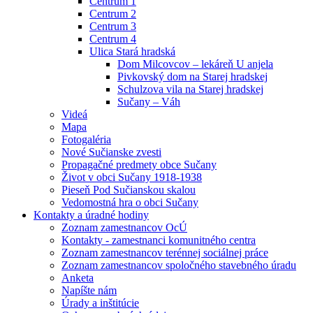
Centrum 1
Centrum 2
Centrum 3
Centrum 4
Ulica Stará hradská
Dom Milcovcov – lekáreň U anjela
Pivkovský dom na Starej hradskej
Schulzova vila na Starej hradskej
Sučany – Váh
Videá
Mapa
Fotogaléria
Nové Sučianske zvesti
Propagačné predmety obce Sučany
Život v obci Sučany 1918-1938
Pieseň Pod Sučianskou skalou
Vedomostná hra o obci Sučany
Kontakty a úradné hodiny
Zoznam zamestnancov OcÚ
Kontakty - zamestnanci komunitného centra
Zoznam zamestnancov terénnej sociálnej práce
Zoznam zamestnancov spoločného stavebného úradu
Anketa
Napíšte nám
Úrady a inštitúcie