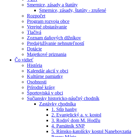
Smernice, zásady a štatúty
Smernice, zásady, štatúty - zrušené
Rozpočet
Program rozvoja obce
Verejné obstarávanie
Tlačivá
Zoznam daňových dlžníkov
Predaj⁄užívanie nehnuteľností
Dotácie
Majetkové priznania
Čo vidieť
História
Kalendár akcií v obci
Kultúrne pamiatky
Osobnosti
Prírodné krásy
Športoviská v obci
Sučiansky historicko-náučný chodník
Zastávky chodníka
1. Stĺp hanby
2. Evanjelický a. v. kostol
3. Rodný dom M. Hodžu
4. Pamätník SNP
5. Rímsko-katolícky kostol Nanebovzatia
Panny Márie