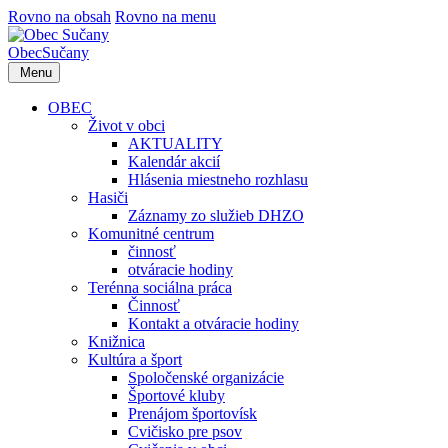
Rovno na obsah
Rovno na menu
Obec
Sučany
Menu
OBEC
Život v obci
AKTUALITY
Kalendár akcií
Hlásenia miestneho rozhlasu
Hasiči
Záznamy zo služieb DHZO
Komunitné centrum
činnosť
otváracie hodiny
Terénna sociálna práca
Činnosť
Kontakt a otváracie hodiny
Knižnica
Kultúra a šport
Spoločenské organizácie
Športové kluby
Prenájom športovísk
Cvičisko pre psov