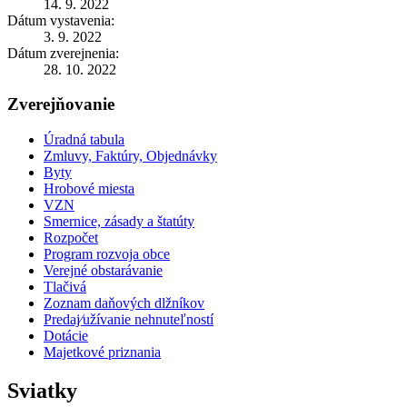
14. 9. 2022
Dátum vystavenia:
3. 9. 2022
Dátum zverejnenia:
28. 10. 2022
Zverejňovanie
Úradná tabula
Zmluvy, Faktúry, Objednávky
Byty
Hrobové miesta
VZN
Smernice, zásady a štatúty
Rozpočet
Program rozvoja obce
Verejné obstarávanie
Tlačivá
Zoznam daňových dlžníkov
Predaj⁄užívanie nehnuteľností
Dotácie
Majetkové priznania
Sviatky