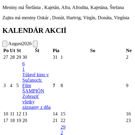
Meniny má
Štefánia
, Kajetán, Afra, Afrodita, Kajetána, Štefana
Zajtra má meniny
Oskár
, Donát, Hartvig, Virgín, Donáta, Virgínia
KALENDÁR AKCIÍ
August
2026
Po
Ut
St
Št
Pia
So
Ne
27
28
29
30
31
1
2
6
1
Túlavé kino v
Sučanoch:
3
4
5
Film
7
8
9
ŠAMPIÓN
Zobraziť
všetky
záznamy z dňa
10
11
12
13
14
15
16
17
18
19
20
21
22
23
29
2