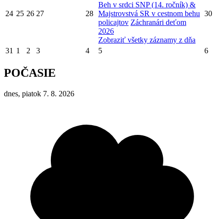
Beh v srdci SNP (14. ročník) &
24
25
26
27
28
Majstrovstvá SR v cestnom behu
30
policajtov
Záchranári deťom
2026
Zobraziť všetky záznamy z dňa
31
1
2
3
4
5
6
POČASIE
dnes, piatok 7. 8. 2026