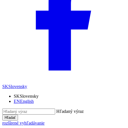
SK
Slovensky
SK
Slovensky
EN
English
Hľadaný výraz
Hľadať
rozšírené vyhľadávanie