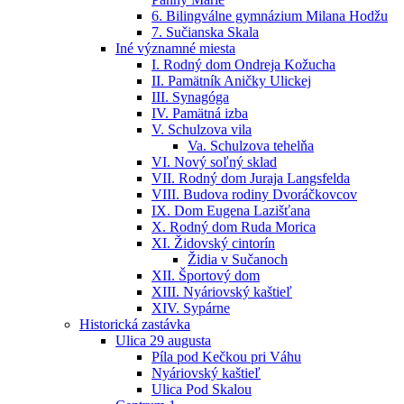
6. Bilingválne gymnázium Milana Hodžu
7. Sučianska Skala
Iné významné miesta
I. Rodný dom Ondreja Kožucha
II. Pamätník Aničky Ulickej
III. Synagóga
IV. Pamätná izba
V. Schulzova vila
Va. Schulzova tehelňa
VI. Nový soľný sklad
VII. Rodný dom Juraja Langsfelda
VIII. Budova rodiny Dvoráčkovcov
IX. Dom Eugena Lazišťana
X. Rodný dom Ruda Morica
XI. Židovský cintorín
Židia v Sučanoch
XII. Športový dom
XIII. Nyáriovský kaštieľ
XIV. Sypárne
Historická zastávka
Ulica 29 augusta
Píla pod Kečkou pri Váhu
Nyáriovský kaštieľ
Ulica Pod Skalou