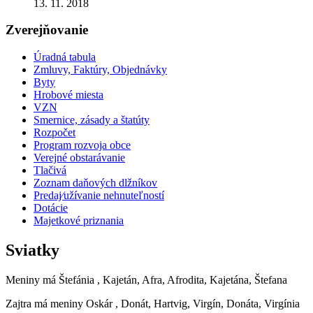
13. 11. 2018
Zverejňovanie
Úradná tabula
Zmluvy, Faktúry, Objednávky
Byty
Hrobové miesta
VZN
Smernice, zásady a štatúty
Rozpočet
Program rozvoja obce
Verejné obstarávanie
Tlačivá
Zoznam daňových dlžníkov
Predaj⁄užívanie nehnuteľností
Dotácie
Majetkové priznania
Sviatky
Meniny má
Štefánia
, Kajetán, Afra, Afrodita, Kajetána, Štefana
Zajtra má meniny
Oskár
, Donát, Hartvig, Virgín, Donáta, Virgínia