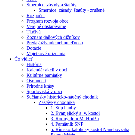
Smernice, zásady a štatúty
Smernice, zásady, štatúty - zrušené
Rozpočet
Program rozvoja obce
Verejné obstarávanie
Tlačivá
Zoznam daňových dlžníkov
Predaj⁄užívanie nehnuteľností
Dotácie
Majetkové priznania
Čo vidieť
História
Kalendár akcií v obci
Kultúrne pamiatky
Osobnosti
Prírodné krásy
Športoviská v obci
Sučiansky historicko-náučný chodník
Zastávky chodníka
1. Stĺp hanby
2. Evanjelický a. v. kostol
3. Rodný dom M. Hodžu
4. Pamätník SNP
5. Rímsko-katolícky kostol Nanebovzatia
Panny Márie