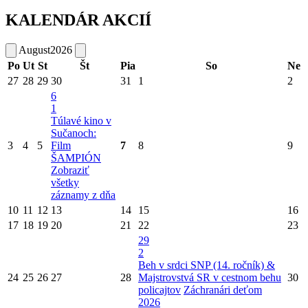
KALENDÁR AKCIÍ
August
2026
Po
Ut
St
Št
Pia
So
Ne
27
28
29
30
31
1
2
6
1
Túlavé kino v
Sučanoch:
3
4
5
Film
7
8
9
ŠAMPIÓN
Zobraziť
všetky
záznamy z dňa
10
11
12
13
14
15
16
17
18
19
20
21
22
23
29
2
Beh v srdci SNP (14. ročník) &
24
25
26
27
28
Majstrovstvá SR v cestnom behu
30
policajtov
Záchranári deťom
2026