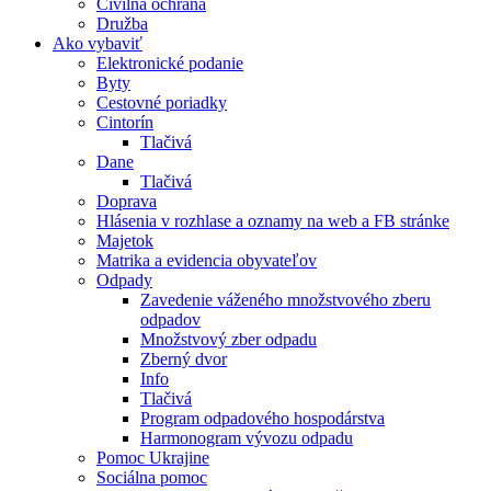
Civilná ochrana
Družba
Ako vybaviť
Elektronické podanie
Byty
Cestovné poriadky
Cintorín
Tlačivá
Dane
Tlačivá
Doprava
Hlásenia v rozhlase a oznamy na web a FB stránke
Majetok
Matrika a evidencia obyvateľov
Odpady
Zavedenie váženého množstvového zberu
odpadov
Množstvový zber odpadu
Zberný dvor
Info
Tlačivá
Program odpadového hospodárstva
Harmonogram vývozu odpadu
Pomoc Ukrajine
Sociálna pomoc