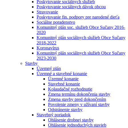
Poskytovanie sociálnych služieb
Poskytovanie sociálnych dávok obcou
Stravovanie
Poskytovanie fin. podpory pre narodené dieťa
Sociálne poradenstvo
Komunitný plán soc. služieb Obce Sučany 2016-
2020
Komunitný plán sociálnych služieb Obce Sučany
2018-2022
Koronavírus
Komunitný plán sociálnych služieb Obce Sučany
2023-2030
Stavby
Územný plán
Územné a stavebné konanie
Územné konanie
Stavebné konanie
Kolaudačné rozhodnutie
Zmena termínu dokončenia stavby
Zmena stavby pred dokončením
Povolenie zmeny v užívaní stavby
Odstránenie stavby
Stavebný poriadok
Ohlásenie drobnej stavby
Ohlásenie jednoduchých stavieb