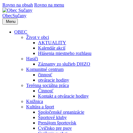
Rovno na obsah
Rovno na menu
Obec
Sučany
Menu
OBEC
Život v obci
AKTUALITY
Kalendár akcií
Hlásenia miestneho rozhlasu
Hasiči
Záznamy zo služieb DHZO
Komunitné centrum
činnosť
otváracie hodiny
Terénna sociálna práca
Činnosť
Kontakt a otváracie hodiny
Knižnica
Kultúra a šport
Spoločenské organizácie
Športové kluby
Prenájom športovísk
Cvičisko pre psov