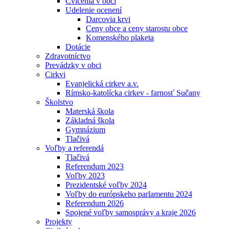
Cvičenia v obci
Udelenie ocenení
Darcovia krvi
Ceny obce a ceny starostu obce
Komenského plaketa
Dotácie
Zdravotníctvo
Prevádzky v obci
Cirkvi
Evanjelická cirkev a.v.
Rímsko-katolícka cirkev - farnosť Sučany
Školstvo
Materská škola
Základná škola
Gymnázium
Tlačivá
Voľby a referendá
Tlačivá
Referendum 2023
Voľby 2023
Prezidentské voľby 2024
Voľby do európskeho parlamentu 2024
Referendum 2026
Spojené voľby samosprávy a kraje 2026
Projekty