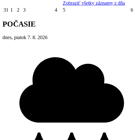
Zobraziť všetky záznamy z dňa
31
1
2
3
4
5
6
POČASIE
dnes, piatok 7. 8. 2026