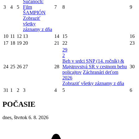
Sučanoch:
3
4
5
Film
7
8
9
ŠAMPIÓN
Zobraziť
všetky
záznamy z dňa
10
11
12
13
14
15
16
17
18
19
20
21
22
23
29
2
Beh v srdci SNP (14. ročník) &
24
25
26
27
28
Majstrovstvá SR v cestnom behu
30
policajtov
Záchranári deťom
2026
Zobraziť všetky záznamy z dňa
31
1
2
3
4
5
6
POČASIE
dnes, štvrtok 6. 8. 2026