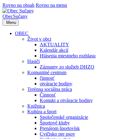
Rovno na obsah
Rovno na menu
Obec
Sučany
Menu
OBEC
Život v obci
AKTUALITY
Kalendár akcií
Hlásenia miestneho rozhlasu
Hasiči
Záznamy zo služieb DHZO
Komunitné centrum
činnosť
otváracie hodiny
Terénna sociálna práca
Činnosť
Kontakt a otváracie hodiny
Knižnica
Kultúra a šport
Spoločenské organizácie
Športové kluby
Prenájom športovísk
Cvičisko pre psov