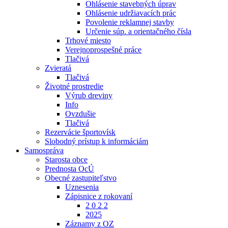
Ohlásenie stavebných úprav
Ohlásenie udržiavacích prác
Povolenie reklamnej stavby
Určenie súp. a orientačného čísla
Trhové miesto
Verejnoprospešné práce
Tlačivá
Zvieratá
Tlačivá
Životné prostredie
Výrub dreviny
Info
Ovzdušie
Tlačivá
Rezervácie športovísk
Slobodný prístup k informáciám
Samospráva
Starosta obce
Prednosta OcÚ
Obecné zastupiteľstvo
Uznesenia
Zápisnice z rokovaní
2 0 2 2
2025
Záznamy z OZ