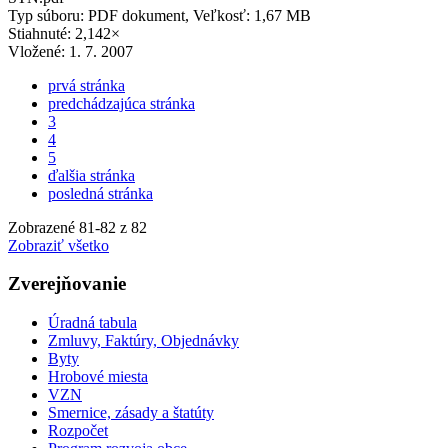
Typ súboru: PDF dokument, Veľkosť: 1,67 MB
Stiahnuté: 2,142×
Vložené:
1. 7. 2007
prvá stránka
predchádzajúca stránka
3
4
5
ďalšia stránka
posledná stránka
Zobrazené
81
-
82
z 82
Zobraziť všetko
Zverejňovanie
Úradná tabula
Zmluvy, Faktúry, Objednávky
Byty
Hrobové miesta
VZN
Smernice, zásady a štatúty
Rozpočet