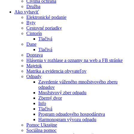
Civilná ochrana
Družba
Ako vybaviť
Elektronické podanie
Byty
Cestovné poriadky
Cintorín
Tlačivá
Dane
Tlačivá
Doprava
Hlásenia v rozhlase a oznamy na web a FB stránke
Majetok
Matrika a evidencia obyvateľov
Odpady
Zavedenie váženého množstvového zberu
odpadov
Množstvový zber odpadu
Zberný dvor
Info
Tlačivá
Program odpadového hospodárstva
Harmonogram vývozu odpadu
Pomoc Ukrajine
Sociálna pomoc