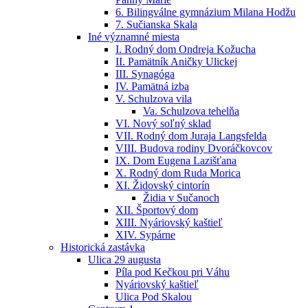
6. Bilingválne gymnázium Milana Hodžu
7. Sučianska Skala
Iné významné miesta
I. Rodný dom Ondreja Kožucha
II. Pamätník Aničky Ulickej
III. Synagóga
IV. Pamätná izba
V. Schulzova vila
Va. Schulzova tehelňa
VI. Nový soľný sklad
VII. Rodný dom Juraja Langsfelda
VIII. Budova rodiny Dvoráčkovcov
IX. Dom Eugena Lazišťana
X. Rodný dom Ruda Morica
XI. Židovský cintorín
Židia v Sučanoch
XII. Športový dom
XIII. Nyáriovský kaštieľ
XIV. Sypárne
Historická zastávka
Ulica 29 augusta
Píla pod Kečkou pri Váhu
Nyáriovský kaštieľ
Ulica Pod Skalou