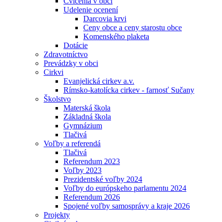
Cvičenia v obci
Udelenie ocenení
Darcovia krvi
Ceny obce a ceny starostu obce
Komenského plaketa
Dotácie
Zdravotníctvo
Prevádzky v obci
Cirkvi
Evanjelická cirkev a.v.
Rímsko-katolícka cirkev - farnosť Sučany
Školstvo
Materská škola
Základná škola
Gymnázium
Tlačivá
Voľby a referendá
Tlačivá
Referendum 2023
Voľby 2023
Prezidentské voľby 2024
Voľby do európskeho parlamentu 2024
Referendum 2026
Spojené voľby samosprávy a kraje 2026
Projekty