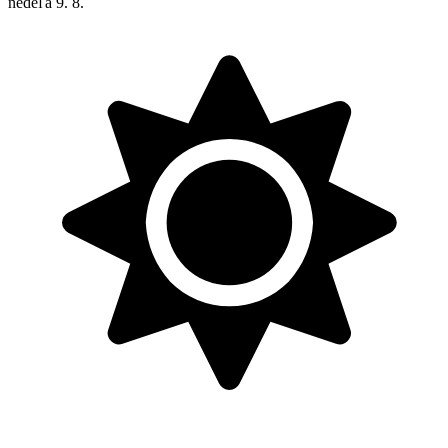
nedeľa
9. 8.