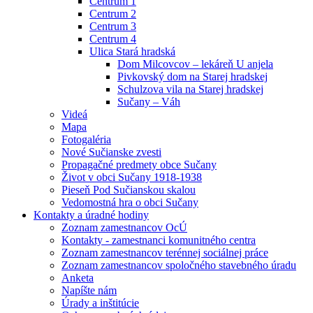
Centrum 1
Centrum 2
Centrum 3
Centrum 4
Ulica Stará hradská
Dom Milcovcov – lekáreň U anjela
Pivkovský dom na Starej hradskej
Schulzova vila na Starej hradskej
Sučany – Váh
Videá
Mapa
Fotogaléria
Nové Sučianske zvesti
Propagačné predmety obce Sučany
Život v obci Sučany 1918-1938
Pieseň Pod Sučianskou skalou
Vedomostná hra o obci Sučany
Kontakty a úradné hodiny
Zoznam zamestnancov OcÚ
Kontakty - zamestnanci komunitného centra
Zoznam zamestnancov terénnej sociálnej práce
Zoznam zamestnancov spoločného stavebného úradu
Anketa
Napíšte nám
Úrady a inštitúcie