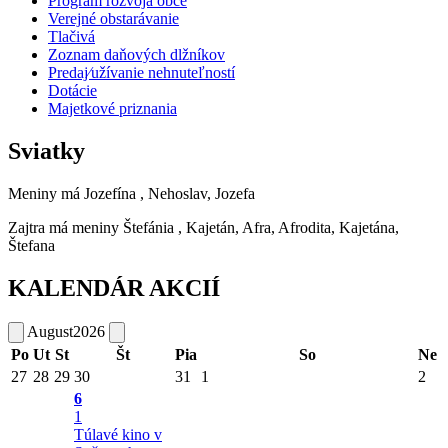
Program rozvoja obce
Verejné obstarávanie
Tlačivá
Zoznam daňových dlžníkov
Predaj⁄užívanie nehnuteľností
Dotácie
Majetkové priznania
Sviatky
Meniny má
Jozefína
, Nehoslav, Jozefa
Zajtra má meniny
Štefánia
, Kajetán, Afra, Afrodita, Kajetána,
Štefana
KALENDÁR AKCIÍ
August
2026
Po
Ut
St
Št
Pia
So
Ne
27
28
29
30
31
1
2
6
1
Túlavé kino v