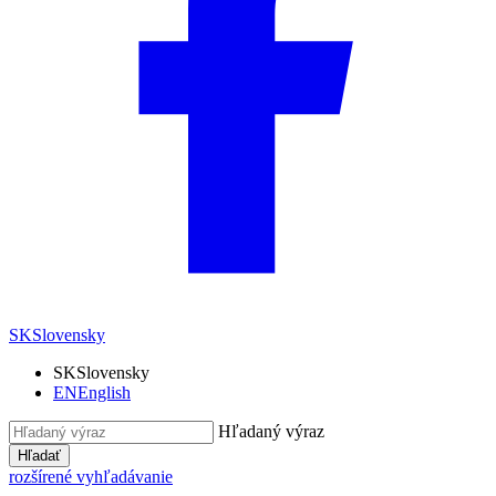
SK
Slovensky
SK
Slovensky
EN
English
Hľadaný výraz
Hľadať
rozšírené vyhľadávanie