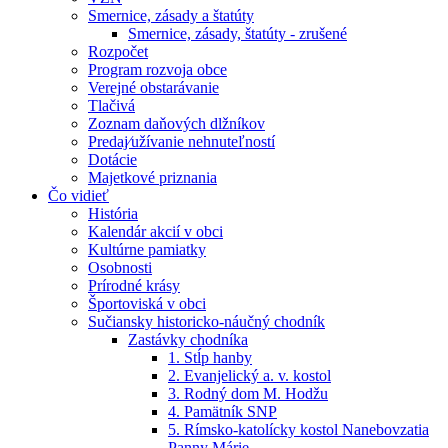
Smernice, zásady a štatúty
Smernice, zásady, štatúty - zrušené
Rozpočet
Program rozvoja obce
Verejné obstarávanie
Tlačivá
Zoznam daňových dlžníkov
Predaj⁄užívanie nehnuteľností
Dotácie
Majetkové priznania
Čo vidieť
História
Kalendár akcií v obci
Kultúrne pamiatky
Osobnosti
Prírodné krásy
Športoviská v obci
Sučiansky historicko-náučný chodník
Zastávky chodníka
1. Stĺp hanby
2. Evanjelický a. v. kostol
3. Rodný dom M. Hodžu
4. Pamätník SNP
5. Rímsko-katolícky kostol Nanebovzatia
Panny Márie