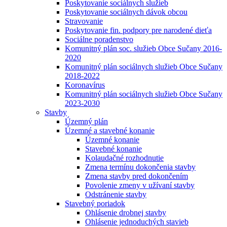
Poskytovanie sociálnych služieb
Poskytovanie sociálnych dávok obcou
Stravovanie
Poskytovanie fin. podpory pre narodené dieťa
Sociálne poradenstvo
Komunitný plán soc. služieb Obce Sučany 2016-
2020
Komunitný plán sociálnych služieb Obce Sučany
2018-2022
Koronavírus
Komunitný plán sociálnych služieb Obce Sučany
2023-2030
Stavby
Územný plán
Územné a stavebné konanie
Územné konanie
Stavebné konanie
Kolaudačné rozhodnutie
Zmena termínu dokončenia stavby
Zmena stavby pred dokončením
Povolenie zmeny v užívaní stavby
Odstránenie stavby
Stavebný poriadok
Ohlásenie drobnej stavby
Ohlásenie jednoduchých stavieb