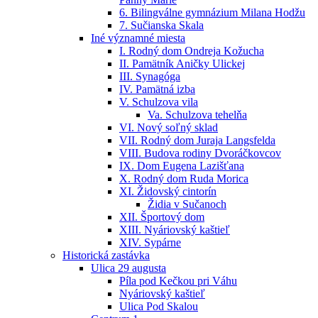
6. Bilingválne gymnázium Milana Hodžu
7. Sučianska Skala
Iné významné miesta
I. Rodný dom Ondreja Kožucha
II. Pamätník Aničky Ulickej
III. Synagóga
IV. Pamätná izba
V. Schulzova vila
Va. Schulzova tehelňa
VI. Nový soľný sklad
VII. Rodný dom Juraja Langsfelda
VIII. Budova rodiny Dvoráčkovcov
IX. Dom Eugena Lazišťana
X. Rodný dom Ruda Morica
XI. Židovský cintorín
Židia v Sučanoch
XII. Športový dom
XIII. Nyáriovský kaštieľ
XIV. Sypárne
Historická zastávka
Ulica 29 augusta
Píla pod Kečkou pri Váhu
Nyáriovský kaštieľ
Ulica Pod Skalou