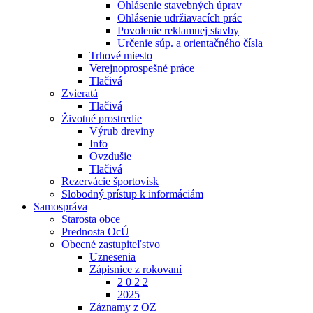
Ohlásenie stavebných úprav
Ohlásenie udržiavacích prác
Povolenie reklamnej stavby
Určenie súp. a orientačného čísla
Trhové miesto
Verejnoprospešné práce
Tlačivá
Zvieratá
Tlačivá
Životné prostredie
Výrub dreviny
Info
Ovzdušie
Tlačivá
Rezervácie športovísk
Slobodný prístup k informáciám
Samospráva
Starosta obce
Prednosta OcÚ
Obecné zastupiteľstvo
Uznesenia
Zápisnice z rokovaní
2 0 2 2
2025
Záznamy z OZ