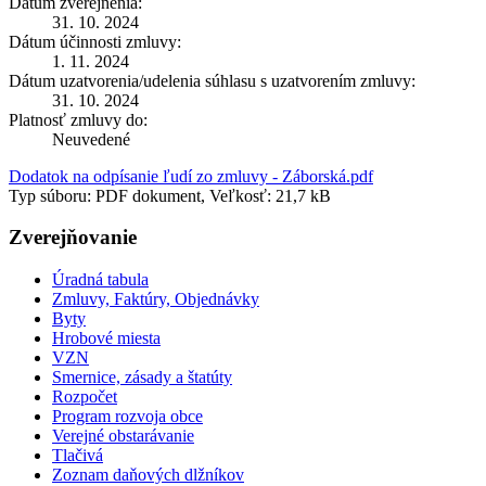
Dátum zverejnenia:
31. 10. 2024
Dátum účinnosti zmluvy:
1. 11. 2024
Dátum uzatvorenia/udelenia súhlasu s uzatvorením zmluvy:
31. 10. 2024
Platnosť zmluvy do:
Neuvedené
Dodatok na odpísanie ľudí zo zmluvy - Záborská.pdf
Typ súboru: PDF dokument, Veľkosť: 21,7 kB
Zverejňovanie
Úradná tabula
Zmluvy, Faktúry, Objednávky
Byty
Hrobové miesta
VZN
Smernice, zásady a štatúty
Rozpočet
Program rozvoja obce
Verejné obstarávanie
Tlačivá
Zoznam daňových dlžníkov