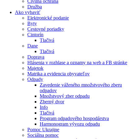
Civilná ochrana
Družba
Ako vybaviť
Elektronické podanie
Byty
Cestovné poriadky
Cintorín
Tlačivá
Dane
Tlačivá
Doprava
Hlásenia v rozhlase a oznamy na web a FB stránke
Majetok
Matrika a evidencia obyvateľov
Odpady
Zavedenie váženého množstvového zberu
odpadov
Množstvový zber odpadu
Zberný dvor
Info
Tlačivá
Program odpadového hospodárstva
Harmonogram vývozu odpadu
Pomoc Ukrajine
Sociálna pomoc