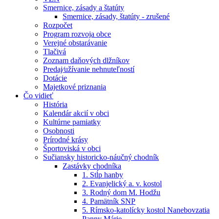
Smernice, zásady a štatúty
Smernice, zásady, štatúty - zrušené
Rozpočet
Program rozvoja obce
Verejné obstarávanie
Tlačivá
Zoznam daňových dlžníkov
Predaj⁄užívanie nehnuteľností
Dotácie
Majetkové priznania
Čo vidieť
História
Kalendár akcií v obci
Kultúrne pamiatky
Osobnosti
Prírodné krásy
Športoviská v obci
Sučiansky historicko-náučný chodník
Zastávky chodníka
1. Stĺp hanby
2. Evanjelický a. v. kostol
3. Rodný dom M. Hodžu
4. Pamätník SNP
5. Rímsko-katolícky kostol Nanebovzatia
Panny Márie