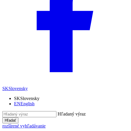
SK
Slovensky
SK
Slovensky
EN
English
Hľadaný výraz
Hľadať
rozšírené vyhľadávanie