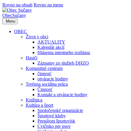
Rovno na obsah
Rovno na menu
Obec
Sučany
Menu
OBEC
Život v obci
AKTUALITY
Kalendár akcií
Hlásenia miestneho rozhlasu
Hasiči
Záznamy zo služieb DHZO
Komunitné centrum
činnosť
otváracie hodiny
Terénna sociálna práca
Činnosť
Kontakt a otváracie hodiny
Knižnica
Kultúra a šport
Spoločenské organizácie
Športové kluby
Prenájom športovísk
Cvičisko pre psov