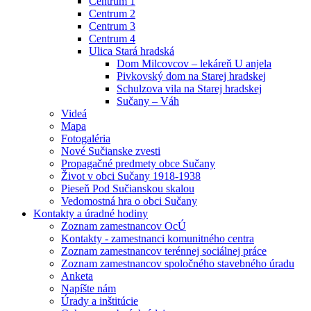
Centrum 1
Centrum 2
Centrum 3
Centrum 4
Ulica Stará hradská
Dom Milcovcov – lekáreň U anjela
Pivkovský dom na Starej hradskej
Schulzova vila na Starej hradskej
Sučany – Váh
Videá
Mapa
Fotogaléria
Nové Sučianske zvesti
Propagačné predmety obce Sučany
Život v obci Sučany 1918-1938
Pieseň Pod Sučianskou skalou
Vedomostná hra o obci Sučany
Kontakty a úradné hodiny
Zoznam zamestnancov OcÚ
Kontakty - zamestnanci komunitného centra
Zoznam zamestnancov terénnej sociálnej práce
Zoznam zamestnancov spoločného stavebného úradu
Anketa
Napíšte nám
Úrady a inštitúcie