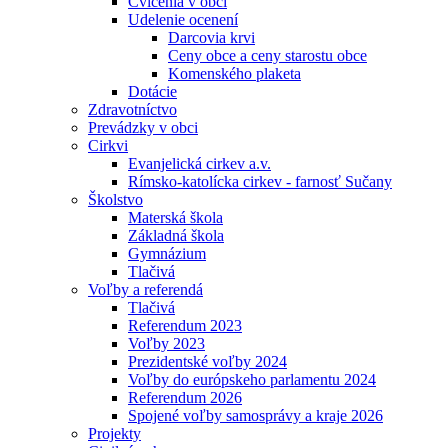
Cvičenia v obci
Udelenie ocenení
Darcovia krvi
Ceny obce a ceny starostu obce
Komenského plaketa
Dotácie
Zdravotníctvo
Prevádzky v obci
Cirkvi
Evanjelická cirkev a.v.
Rímsko-katolícka cirkev - farnosť Sučany
Školstvo
Materská škola
Základná škola
Gymnázium
Tlačivá
Voľby a referendá
Tlačivá
Referendum 2023
Voľby 2023
Prezidentské voľby 2024
Voľby do európskeho parlamentu 2024
Referendum 2026
Spojené voľby samosprávy a kraje 2026
Projekty