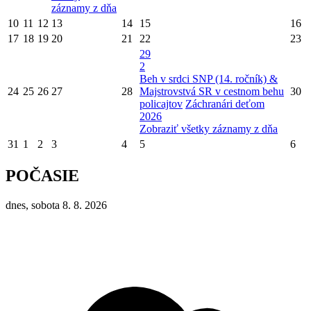
záznamy z dňa
10
11
12
13
14
15
16
17
18
19
20
21
22
23
29
2
Beh v srdci SNP (14. ročník) &
24
25
26
27
28
Majstrovstvá SR v cestnom behu
30
policajtov
Záchranári deťom
2026
Zobraziť všetky záznamy z dňa
31
1
2
3
4
5
6
POČASIE
dnes, sobota 8. 8. 2026