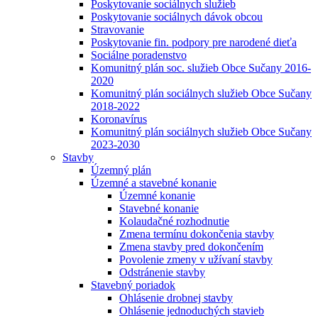
Poskytovanie sociálnych služieb
Poskytovanie sociálnych dávok obcou
Stravovanie
Poskytovanie fin. podpory pre narodené dieťa
Sociálne poradenstvo
Komunitný plán soc. služieb Obce Sučany 2016-
2020
Komunitný plán sociálnych služieb Obce Sučany
2018-2022
Koronavírus
Komunitný plán sociálnych služieb Obce Sučany
2023-2030
Stavby
Územný plán
Územné a stavebné konanie
Územné konanie
Stavebné konanie
Kolaudačné rozhodnutie
Zmena termínu dokončenia stavby
Zmena stavby pred dokončením
Povolenie zmeny v užívaní stavby
Odstránenie stavby
Stavebný poriadok
Ohlásenie drobnej stavby
Ohlásenie jednoduchých stavieb