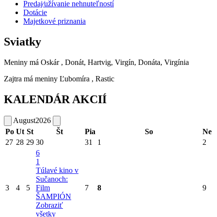
Predaj⁄užívanie nehnuteľností
Dotácie
Majetkové priznania
Sviatky
Meniny má
Oskár
, Donát, Hartvig, Virgín, Donáta, Virgínia
Zajtra má meniny
Ľubomíra
, Rastic
KALENDÁR AKCIÍ
August
2026
Po
Ut
St
Št
Pia
So
Ne
27
28
29
30
31
1
2
6
1
Túlavé kino v
Sučanoch:
3
4
5
Film
7
8
9
ŠAMPIÓN
Zobraziť
všetky