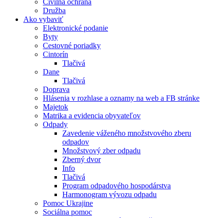
Civilná ochrana
Družba
Ako vybaviť
Elektronické podanie
Byty
Cestovné poriadky
Cintorín
Tlačivá
Dane
Tlačivá
Doprava
Hlásenia v rozhlase a oznamy na web a FB stránke
Majetok
Matrika a evidencia obyvateľov
Odpady
Zavedenie váženého množstvového zberu
odpadov
Množstvový zber odpadu
Zberný dvor
Info
Tlačivá
Program odpadového hospodárstva
Harmonogram vývozu odpadu
Pomoc Ukrajine
Sociálna pomoc