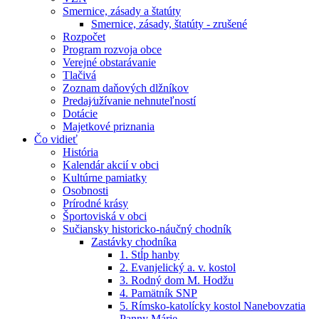
Smernice, zásady a štatúty
Smernice, zásady, štatúty - zrušené
Rozpočet
Program rozvoja obce
Verejné obstarávanie
Tlačivá
Zoznam daňových dlžníkov
Predaj⁄užívanie nehnuteľností
Dotácie
Majetkové priznania
Čo vidieť
História
Kalendár akcií v obci
Kultúrne pamiatky
Osobnosti
Prírodné krásy
Športoviská v obci
Sučiansky historicko-náučný chodník
Zastávky chodníka
1. Stĺp hanby
2. Evanjelický a. v. kostol
3. Rodný dom M. Hodžu
4. Pamätník SNP
5. Rímsko-katolícky kostol Nanebovzatia
Panny Márie