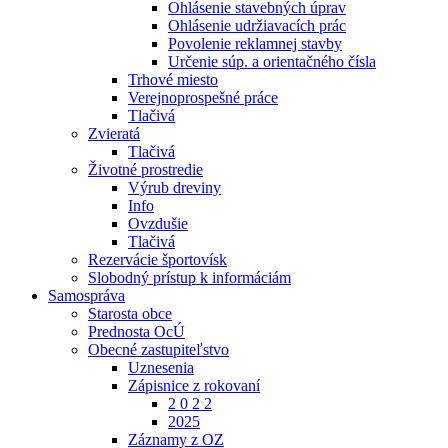
Ohlásenie stavebných úprav
Ohlásenie udržiavacích prác
Povolenie reklamnej stavby
Určenie súp. a orientačného čísla
Trhové miesto
Verejnoprospešné práce
Tlačivá
Zvieratá
Tlačivá
Životné prostredie
Výrub dreviny
Info
Ovzdušie
Tlačivá
Rezervácie športovísk
Slobodný prístup k informáciám
Samospráva
Starosta obce
Prednosta OcÚ
Obecné zastupiteľstvo
Uznesenia
Zápisnice z rokovaní
2 0 2 2
2025
Záznamy z OZ