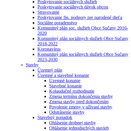
Poskytovanie sociálnych služieb
Poskytovanie sociálnych dávok obcou
Stravovanie
Poskytovanie fin. podpory pre narodené dieťa
Sociálne poradenstvo
Komunitný plán soc. služieb Obce Sučany 2016-
2020
Komunitný plán sociálnych služieb Obce Sučany
2018-2022
Koronavírus
Komunitný plán sociálnych služieb Obce Sučany
2023-2030
Stavby
Územný plán
Územné a stavebné konanie
Územné konanie
Stavebné konanie
Kolaudačné rozhodnutie
Zmena termínu dokončenia stavby
Zmena stavby pred dokončením
Povolenie zmeny v užívaní stavby
Odstránenie stavby
Stavebný poriadok
Ohlásenie drobnej stavby
Ohlásenie jednoduchých stavieb