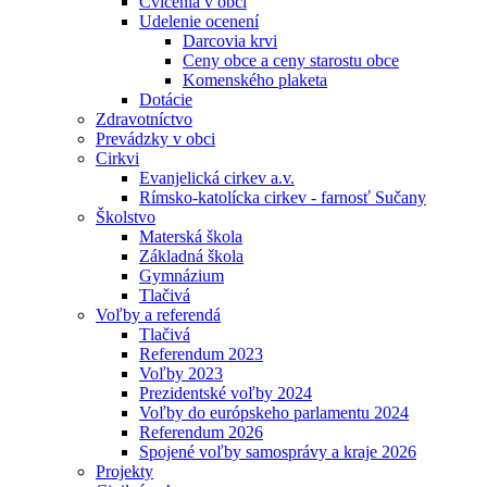
Cvičenia v obci
Udelenie ocenení
Darcovia krvi
Ceny obce a ceny starostu obce
Komenského plaketa
Dotácie
Zdravotníctvo
Prevádzky v obci
Cirkvi
Evanjelická cirkev a.v.
Rímsko-katolícka cirkev - farnosť Sučany
Školstvo
Materská škola
Základná škola
Gymnázium
Tlačivá
Voľby a referendá
Tlačivá
Referendum 2023
Voľby 2023
Prezidentské voľby 2024
Voľby do európskeho parlamentu 2024
Referendum 2026
Spojené voľby samosprávy a kraje 2026
Projekty