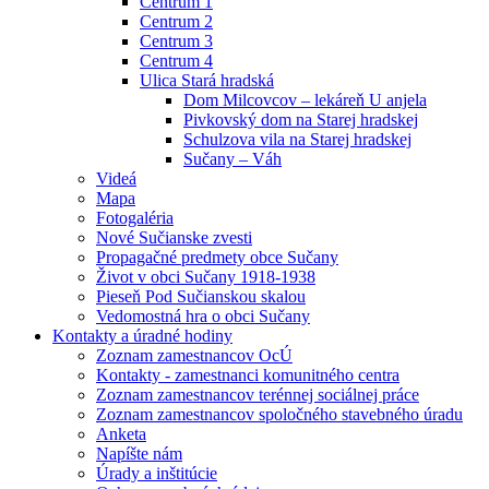
Centrum 1
Centrum 2
Centrum 3
Centrum 4
Ulica Stará hradská
Dom Milcovcov – lekáreň U anjela
Pivkovský dom na Starej hradskej
Schulzova vila na Starej hradskej
Sučany – Váh
Videá
Mapa
Fotogaléria
Nové Sučianske zvesti
Propagačné predmety obce Sučany
Život v obci Sučany 1918-1938
Pieseň Pod Sučianskou skalou
Vedomostná hra o obci Sučany
Kontakty a úradné hodiny
Zoznam zamestnancov OcÚ
Kontakty - zamestnanci komunitného centra
Zoznam zamestnancov terénnej sociálnej práce
Zoznam zamestnancov spoločného stavebného úradu
Anketa
Napíšte nám
Úrady a inštitúcie