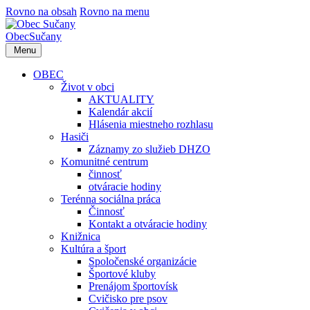
Rovno na obsah
Rovno na menu
Obec
Sučany
Menu
OBEC
Život v obci
AKTUALITY
Kalendár akcií
Hlásenia miestneho rozhlasu
Hasiči
Záznamy zo služieb DHZO
Komunitné centrum
činnosť
otváracie hodiny
Terénna sociálna práca
Činnosť
Kontakt a otváracie hodiny
Knižnica
Kultúra a šport
Spoločenské organizácie
Športové kluby
Prenájom športovísk
Cvičisko pre psov