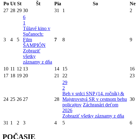
Po
Ut
St
Št
Pia
So
Ne
27
28
29
30
31
1
2
6
1
Túlavé kino v
Sučanoch:
3
4
5
Film
7
8
9
ŠAMPIÓN
Zobraziť
všetky
záznamy z dňa
10
11
12
13
14
15
16
17
18
19
20
21
22
23
29
2
Beh v srdci SNP (14. ročník) &
24
25
26
27
28
Majstrovstvá SR v cestnom behu
30
policajtov
Záchranári deťom
2026
Zobraziť všetky záznamy z dňa
31
1
2
3
4
5
6
POČASIE