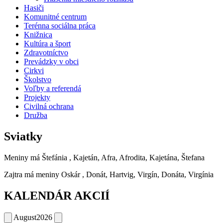
Hasiči
Komunitné centrum
Terénna sociálna práca
Knižnica
Kultúra a šport
Zdravotníctvo
Prevádzky v obci
Cirkvi
Školstvo
Voľby a referendá
Projekty
Civilná ochrana
Družba
Sviatky
Meniny má
Štefánia
, Kajetán, Afra, Afrodita, Kajetána, Štefana
Zajtra má meniny
Oskár
, Donát, Hartvig, Virgín, Donáta, Virgínia
KALENDÁR AKCIÍ
August
2026