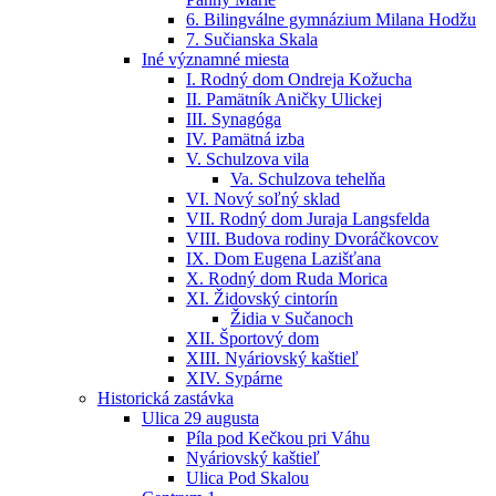
6. Bilingválne gymnázium Milana Hodžu
7. Sučianska Skala
Iné významné miesta
I. Rodný dom Ondreja Kožucha
II. Pamätník Aničky Ulickej
III. Synagóga
IV. Pamätná izba
V. Schulzova vila
Va. Schulzova tehelňa
VI. Nový soľný sklad
VII. Rodný dom Juraja Langsfelda
VIII. Budova rodiny Dvoráčkovcov
IX. Dom Eugena Lazišťana
X. Rodný dom Ruda Morica
XI. Židovský cintorín
Židia v Sučanoch
XII. Športový dom
XIII. Nyáriovský kaštieľ
XIV. Sypárne
Historická zastávka
Ulica 29 augusta
Píla pod Kečkou pri Váhu
Nyáriovský kaštieľ
Ulica Pod Skalou