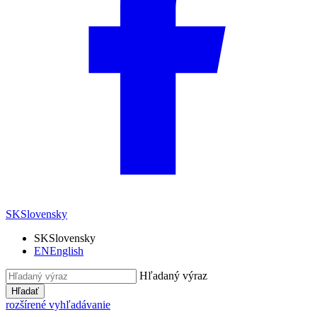
SK
Slovensky
SK
Slovensky
EN
English
Hľadaný výraz
Hľadať
rozšírené vyhľadávanie