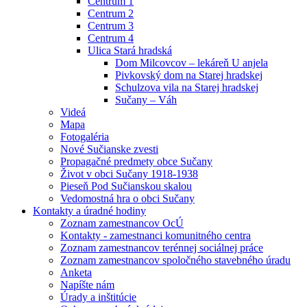
Centrum 1
Centrum 2
Centrum 3
Centrum 4
Ulica Stará hradská
Dom Milcovcov – lekáreň U anjela
Pivkovský dom na Starej hradskej
Schulzova vila na Starej hradskej
Sučany – Váh
Videá
Mapa
Fotogaléria
Nové Sučianske zvesti
Propagačné predmety obce Sučany
Život v obci Sučany 1918-1938
Pieseň Pod Sučianskou skalou
Vedomostná hra o obci Sučany
Kontakty a úradné hodiny
Zoznam zamestnancov OcÚ
Kontakty - zamestnanci komunitného centra
Zoznam zamestnancov terénnej sociálnej práce
Zoznam zamestnancov spoločného stavebného úradu
Anketa
Napíšte nám
Úrady a inštitúcie