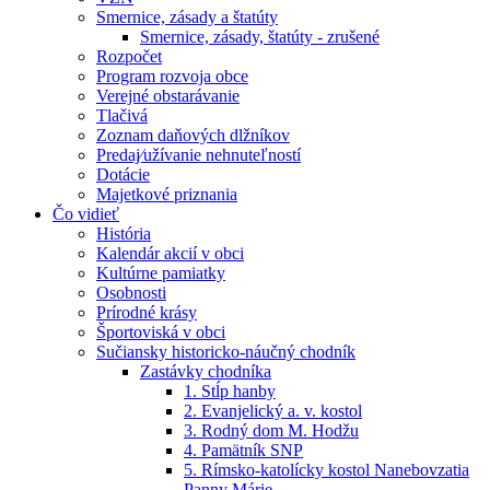
Smernice, zásady a štatúty
Smernice, zásady, štatúty - zrušené
Rozpočet
Program rozvoja obce
Verejné obstarávanie
Tlačivá
Zoznam daňových dlžníkov
Predaj⁄užívanie nehnuteľností
Dotácie
Majetkové priznania
Čo vidieť
História
Kalendár akcií v obci
Kultúrne pamiatky
Osobnosti
Prírodné krásy
Športoviská v obci
Sučiansky historicko-náučný chodník
Zastávky chodníka
1. Stĺp hanby
2. Evanjelický a. v. kostol
3. Rodný dom M. Hodžu
4. Pamätník SNP
5. Rímsko-katolícky kostol Nanebovzatia
Panny Márie