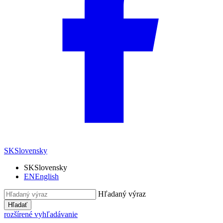
SK
Slovensky
SK
Slovensky
EN
English
Hľadaný výraz
Hľadať
rozšírené vyhľadávanie