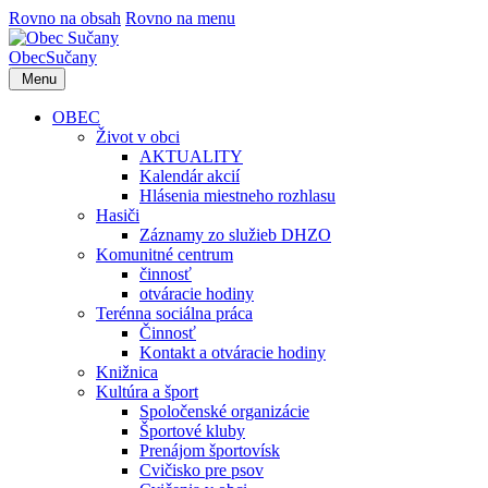
Rovno na obsah
Rovno na menu
Obec
Sučany
Menu
OBEC
Život v obci
AKTUALITY
Kalendár akcií
Hlásenia miestneho rozhlasu
Hasiči
Záznamy zo služieb DHZO
Komunitné centrum
činnosť
otváracie hodiny
Terénna sociálna práca
Činnosť
Kontakt a otváracie hodiny
Knižnica
Kultúra a šport
Spoločenské organizácie
Športové kluby
Prenájom športovísk
Cvičisko pre psov