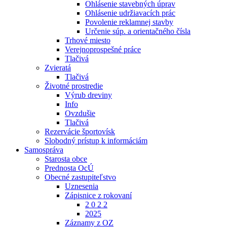
Ohlásenie stavebných úprav
Ohlásenie udržiavacích prác
Povolenie reklamnej stavby
Určenie súp. a orientačného čísla
Trhové miesto
Verejnoprospešné práce
Tlačivá
Zvieratá
Tlačivá
Životné prostredie
Výrub dreviny
Info
Ovzdušie
Tlačivá
Rezervácie športovísk
Slobodný prístup k informáciám
Samospráva
Starosta obce
Prednosta OcÚ
Obecné zastupiteľstvo
Uznesenia
Zápisnice z rokovaní
2 0 2 2
2025
Záznamy z OZ