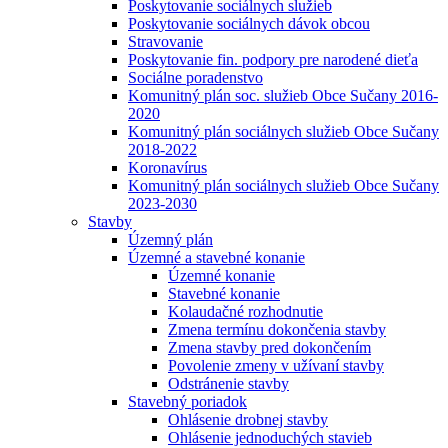
Poskytovanie sociálnych služieb
Poskytovanie sociálnych dávok obcou
Stravovanie
Poskytovanie fin. podpory pre narodené dieťa
Sociálne poradenstvo
Komunitný plán soc. služieb Obce Sučany 2016-
2020
Komunitný plán sociálnych služieb Obce Sučany
2018-2022
Koronavírus
Komunitný plán sociálnych služieb Obce Sučany
2023-2030
Stavby
Územný plán
Územné a stavebné konanie
Územné konanie
Stavebné konanie
Kolaudačné rozhodnutie
Zmena termínu dokončenia stavby
Zmena stavby pred dokončením
Povolenie zmeny v užívaní stavby
Odstránenie stavby
Stavebný poriadok
Ohlásenie drobnej stavby
Ohlásenie jednoduchých stavieb