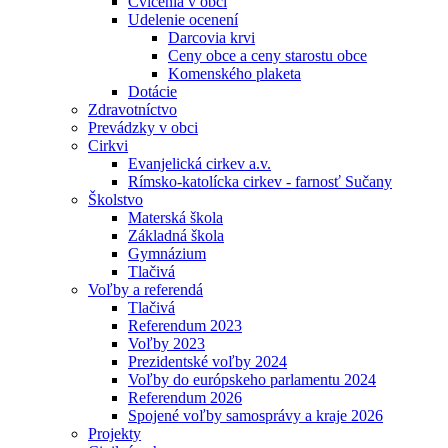
Cvičenia v obci
Udelenie ocenení
Darcovia krvi
Ceny obce a ceny starostu obce
Komenského plaketa
Dotácie
Zdravotníctvo
Prevádzky v obci
Cirkvi
Evanjelická cirkev a.v.
Rímsko-katolícka cirkev - farnosť Sučany
Školstvo
Materská škola
Základná škola
Gymnázium
Tlačivá
Voľby a referendá
Tlačivá
Referendum 2023
Voľby 2023
Prezidentské voľby 2024
Voľby do európskeho parlamentu 2024
Referendum 2026
Spojené voľby samosprávy a kraje 2026
Projekty