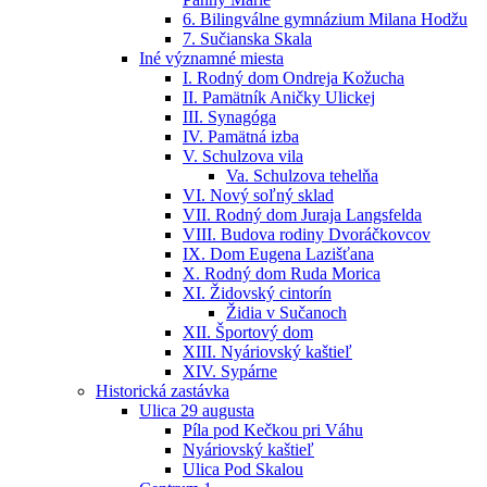
6. Bilingválne gymnázium Milana Hodžu
7. Sučianska Skala
Iné významné miesta
I. Rodný dom Ondreja Kožucha
II. Pamätník Aničky Ulickej
III. Synagóga
IV. Pamätná izba
V. Schulzova vila
Va. Schulzova tehelňa
VI. Nový soľný sklad
VII. Rodný dom Juraja Langsfelda
VIII. Budova rodiny Dvoráčkovcov
IX. Dom Eugena Lazišťana
X. Rodný dom Ruda Morica
XI. Židovský cintorín
Židia v Sučanoch
XII. Športový dom
XIII. Nyáriovský kaštieľ
XIV. Sypárne
Historická zastávka
Ulica 29 augusta
Píla pod Kečkou pri Váhu
Nyáriovský kaštieľ
Ulica Pod Skalou