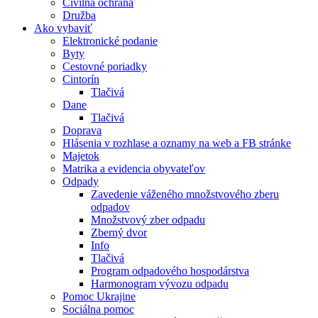
Civilná ochrana
Družba
Ako vybaviť
Elektronické podanie
Byty
Cestovné poriadky
Cintorín
Tlačivá
Dane
Tlačivá
Doprava
Hlásenia v rozhlase a oznamy na web a FB stránke
Majetok
Matrika a evidencia obyvateľov
Odpady
Zavedenie váženého množstvového zberu
odpadov
Množstvový zber odpadu
Zberný dvor
Info
Tlačivá
Program odpadového hospodárstva
Harmonogram vývozu odpadu
Pomoc Ukrajine
Sociálna pomoc