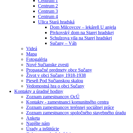
Centrum 1
Centrum 2
Centrum 3
Centrum 4
Ulica Stará hradská
Dom Milcovcov – lekáreň U anjela
Pivkovský dom na Starej hradskej
Schulzova vila na Starej hradskej
Sučany – Váh
Videá
Mapa
Fotogaléria
Nové Sučianske zvesti
Propagačné predmety obce Sučany
Život v obci Sučany 1918-1938
Pieseň Pod Sučianskou skalou
Vedomostná hra o obci Sučany
Kontakty a úradné hodiny
Zoznam zamestnancov OcÚ
Kontakty - zamestnanci komunitného centra
Zoznam zamestnancov terénnej sociálnej práce
Zoznam zamestnancov spoločného stavebného úradu
Anketa
Napíšte nám
Úrady a inštitúcie