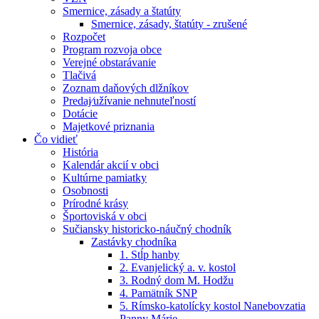
Smernice, zásady a štatúty
Smernice, zásady, štatúty - zrušené
Rozpočet
Program rozvoja obce
Verejné obstarávanie
Tlačivá
Zoznam daňových dlžníkov
Predaj⁄užívanie nehnuteľností
Dotácie
Majetkové priznania
Čo vidieť
História
Kalendár akcií v obci
Kultúrne pamiatky
Osobnosti
Prírodné krásy
Športoviská v obci
Sučiansky historicko-náučný chodník
Zastávky chodníka
1. Stĺp hanby
2. Evanjelický a. v. kostol
3. Rodný dom M. Hodžu
4. Pamätník SNP
5. Rímsko-katolícky kostol Nanebovzatia
Panny Márie