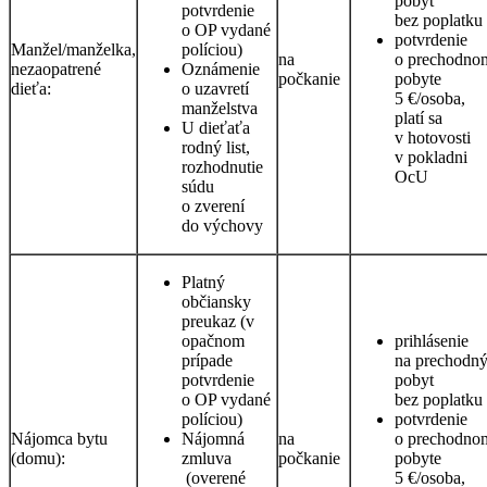
pobyt
potvrdenie
bez poplatku
o OP vydané
potvrdenie
Manžel/manželka,
políciou)
na
o prechodno
nezaopatrené
Oznámenie
počkanie
pobyte
dieťa:
o uzavretí
5 €/osoba,
manželstva
platí sa
U dieťaťa
v hotovosti
rodný list,
v pokladni
rozhodnutie
OcU
súdu
o zverení
do výchovy
Platný
občiansky
preukaz (v
opačnom
prihlásenie
prípade
na prechodn
potvrdenie
pobyt
o OP vydané
bez poplatku
políciou)
potvrdenie
Nájomca bytu
Nájomná
na
o prechodno
(domu):
zmluva
počkanie
pobyte
(overené
5 €/osoba,