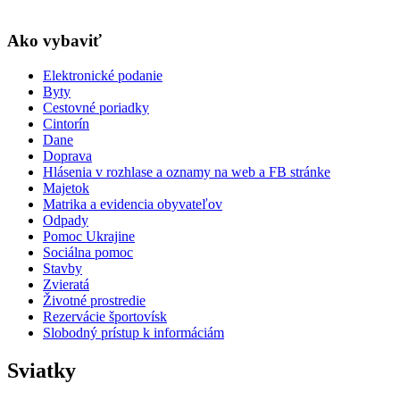
Ako vybaviť
Elektronické podanie
Byty
Cestovné poriadky
Cintorín
Dane
Doprava
Hlásenia v rozhlase a oznamy na web a FB stránke
Majetok
Matrika a evidencia obyvateľov
Odpady
Pomoc Ukrajine
Sociálna pomoc
Stavby
Zvieratá
Životné prostredie
Rezervácie športovísk
Slobodný prístup k informáciám
Sviatky