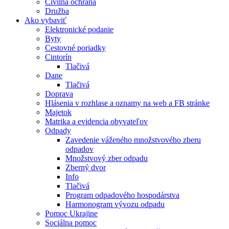
Civilná ochrana
Družba
Ako vybaviť
Elektronické podanie
Byty
Cestovné poriadky
Cintorín
Tlačivá
Dane
Tlačivá
Doprava
Hlásenia v rozhlase a oznamy na web a FB stránke
Majetok
Matrika a evidencia obyvateľov
Odpady
Zavedenie váženého množstvového zberu
odpadov
Množstvový zber odpadu
Zberný dvor
Info
Tlačivá
Program odpadového hospodárstva
Harmonogram vývozu odpadu
Pomoc Ukrajine
Sociálna pomoc