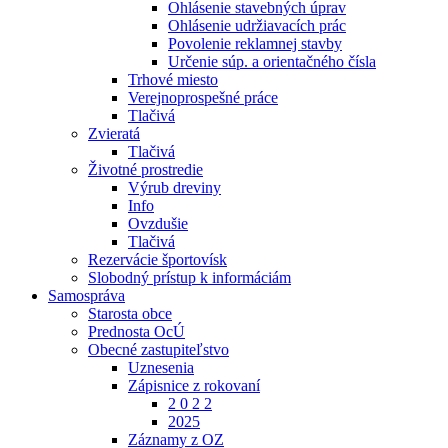
Ohlásenie stavebných úprav
Ohlásenie udržiavacích prác
Povolenie reklamnej stavby
Určenie súp. a orientačného čísla
Trhové miesto
Verejnoprospešné práce
Tlačivá
Zvieratá
Tlačivá
Životné prostredie
Výrub dreviny
Info
Ovzdušie
Tlačivá
Rezervácie športovísk
Slobodný prístup k informáciám
Samospráva
Starosta obce
Prednosta OcÚ
Obecné zastupiteľstvo
Uznesenia
Zápisnice z rokovaní
2 0 2 2
2025
Záznamy z OZ