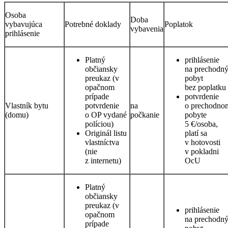
Osoba
Doba
vybavujúca
Potrebné doklady
Poplatok
vybavenia
prihlásenie
Platný
prihlásenie
občiansky
na prechodn
preukaz (v
pobyt
opačnom
bez poplatku
prípade
potvrdenie
Vlastník bytu
potvrdenie
na
o prechodno
(domu)
o OP vydané
počkanie
pobyte
políciou)
5 €/osoba,
Originál listu
platí sa
vlastníctva
v hotovosti
(nie
v pokladni
z internetu)
OcU
Platný
občiansky
preukaz (v
prihlásenie
opačnom
na prechodn
prípade