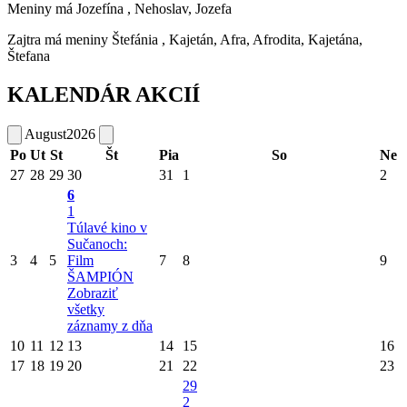
Meniny má
Jozefína
, Nehoslav, Jozefa
Zajtra má meniny
Štefánia
, Kajetán, Afra, Afrodita, Kajetána,
Štefana
KALENDÁR AKCIÍ
August
2026
Po
Ut
St
Št
Pia
So
Ne
27
28
29
30
31
1
2
6
1
Túlavé kino v
Sučanoch:
3
4
5
Film
7
8
9
ŠAMPIÓN
Zobraziť
všetky
záznamy z dňa
10
11
12
13
14
15
16
17
18
19
20
21
22
23
29
2