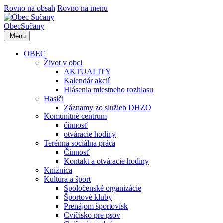
Rovno na obsah
Rovno na menu
Obec
Sučany
Menu
OBEC
Život v obci
AKTUALITY
Kalendár akcií
Hlásenia miestneho rozhlasu
Hasiči
Záznamy zo služieb DHZO
Komunitné centrum
činnosť
otváracie hodiny
Terénna sociálna práca
Činnosť
Kontakt a otváracie hodiny
Knižnica
Kultúra a šport
Spoločenské organizácie
Športové kluby
Prenájom športovísk
Cvičisko pre psov