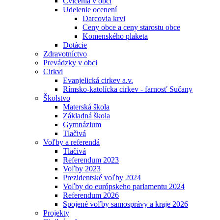
Cvičenia v obci
Udelenie ocenení
Darcovia krvi
Ceny obce a ceny starostu obce
Komenského plaketa
Dotácie
Zdravotníctvo
Prevádzky v obci
Cirkvi
Evanjelická cirkev a.v.
Rímsko-katolícka cirkev - farnosť Sučany
Školstvo
Materská škola
Základná škola
Gymnázium
Tlačivá
Voľby a referendá
Tlačivá
Referendum 2023
Voľby 2023
Prezidentské voľby 2024
Voľby do európskeho parlamentu 2024
Referendum 2026
Spojené voľby samosprávy a kraje 2026
Projekty