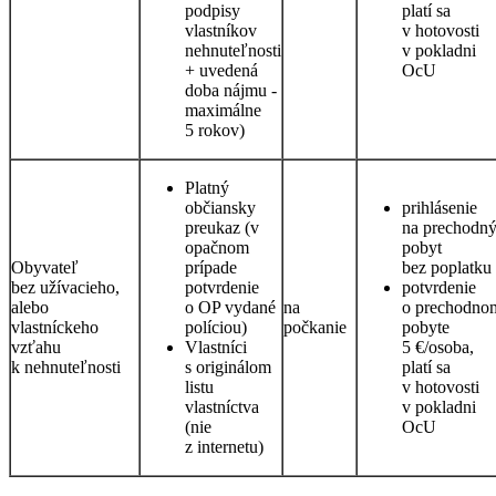
podpisy
platí sa
vlastníkov
v hotovosti
nehnuteľnosti
v pokladni
+ uvedená
OcU
doba nájmu -
maximálne
5 rokov)
Platný
občiansky
prihlásenie
preukaz (v
na prechodn
opačnom
pobyt
Obyvateľ
prípade
bez poplatku
bez užívacieho,
potvrdenie
potvrdenie
alebo
o OP vydané
na
o prechodno
vlastníckeho
políciou)
počkanie
pobyte
vzťahu
Vlastníci
5 €/osoba,
k nehnuteľnosti
s originálom
platí sa
listu
v hotovosti
vlastníctva
v pokladni
(nie
OcU
z internetu)