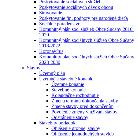
Poskytovanie sociálnych služieb
Poskytovanie sociálnych dávok obcou
Stravovanie
Poskytovanie fin. podpory pre narodené dieťa
Sociálne poradenstvo
Komunitný plán soc. služieb Obce Sučany 2016-
2020
Komunitný plán sociálnych služieb Obce Sučany
2018-2022
Koronavírus
Komunitný plán sociálnych služieb Obce Sučany
2023-2030
Stavby
Územný plán
Územné a stavebné konanie
Územné konanie
Stavebné konanie
Kolaudačné rozhodnutie
Zmena termínu dokončenia stavby
Zmena stavby pred dokončením
Povolenie zmeny v užívaní stavby
Odstránenie stavby
Stavebný poriadok
Ohlásenie drobnej stavby
Ohlásenie jednoduchých stavieb