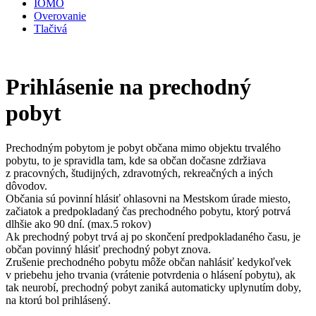
IOMO
Overovanie
Tlačivá
Prihlásenie na prechodný
pobyt
Prechodným pobytom je pobyt občana mimo objektu trvalého
pobytu, to je spravidla tam, kde sa občan dočasne zdržiava
z pracovných, študijných, zdravotných, rekreačných a iných
dôvodov.
Občania sú povinní hlásiť ohlasovni na Mestskom úrade miesto,
začiatok a predpokladaný čas prechodného pobytu, ktorý potrvá
dlhšie ako 90 dní. (max.5 rokov)
Ak prechodný pobyt trvá aj po skončení predpokladaného času, je
občan povinný hlásiť prechodný pobyt znova.
Zrušenie prechodného pobytu môže občan nahlásiť kedykoľvek
v priebehu jeho trvania (vrátenie potvrdenia o hlásení pobytu), ak
tak neurobí, prechodný pobyt zaniká automaticky uplynutím doby,
na ktorú bol prihlásený.