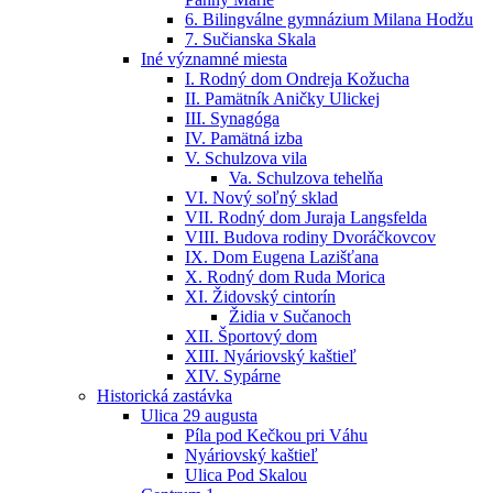
6. Bilingválne gymnázium Milana Hodžu
7. Sučianska Skala
Iné významné miesta
I. Rodný dom Ondreja Kožucha
II. Pamätník Aničky Ulickej
III. Synagóga
IV. Pamätná izba
V. Schulzova vila
Va. Schulzova tehelňa
VI. Nový soľný sklad
VII. Rodný dom Juraja Langsfelda
VIII. Budova rodiny Dvoráčkovcov
IX. Dom Eugena Lazišťana
X. Rodný dom Ruda Morica
XI. Židovský cintorín
Židia v Sučanoch
XII. Športový dom
XIII. Nyáriovský kaštieľ
XIV. Sypárne
Historická zastávka
Ulica 29 augusta
Píla pod Kečkou pri Váhu
Nyáriovský kaštieľ
Ulica Pod Skalou