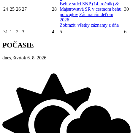
Beh v srdci SNP (14. ročník) &
24
25
26
27
28
Majstrovstvá SR v cestnom behu
30
policajtov
Záchranári deťom
2026
Zobraziť všetky záznamy z dňa
31
1
2
3
4
5
6
POČASIE
dnes, štvrtok 6. 8. 2026