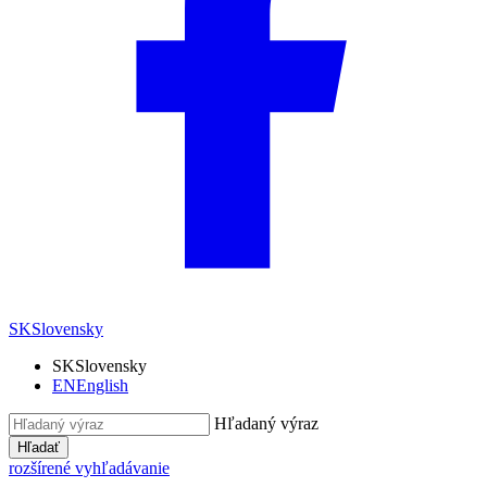
SK
Slovensky
SK
Slovensky
EN
English
Hľadaný výraz
Hľadať
rozšírené vyhľadávanie