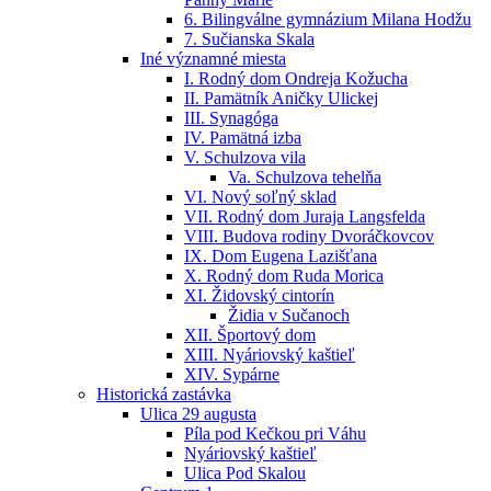
6. Bilingválne gymnázium Milana Hodžu
7. Sučianska Skala
Iné významné miesta
I. Rodný dom Ondreja Kožucha
II. Pamätník Aničky Ulickej
III. Synagóga
IV. Pamätná izba
V. Schulzova vila
Va. Schulzova tehelňa
VI. Nový soľný sklad
VII. Rodný dom Juraja Langsfelda
VIII. Budova rodiny Dvoráčkovcov
IX. Dom Eugena Lazišťana
X. Rodný dom Ruda Morica
XI. Židovský cintorín
Židia v Sučanoch
XII. Športový dom
XIII. Nyáriovský kaštieľ
XIV. Sypárne
Historická zastávka
Ulica 29 augusta
Píla pod Kečkou pri Váhu
Nyáriovský kaštieľ
Ulica Pod Skalou