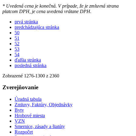
* Uvedená cena je konečná. V prípade, že je zmluvná strana
platcom DPH, je cena uvedená vrátane DPH.
prvá stránka
predchádzajúca stránka
50
51
52
53
54
ďalšia stránka
posledná stránka
Zobrazené
1276
-
1300
z 2360
Zverejňovanie
Úradná tabula
Zmluvy, Faktúry, Objednávky
Byty
Hrobové miesta
VZN
Smernice, zásady a štatúty
Rozpočet