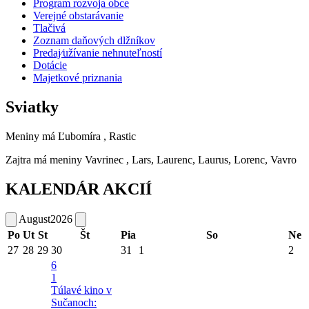
Program rozvoja obce
Verejné obstarávanie
Tlačivá
Zoznam daňových dlžníkov
Predaj⁄užívanie nehnuteľností
Dotácie
Majetkové priznania
Sviatky
Meniny má
Ľubomíra
, Rastic
Zajtra má meniny
Vavrinec
, Lars, Laurenc, Laurus, Lorenc, Vavro
KALENDÁR AKCIÍ
August
2026
Po
Ut
St
Št
Pia
So
Ne
27
28
29
30
31
1
2
6
1
Túlavé kino v
Sučanoch: