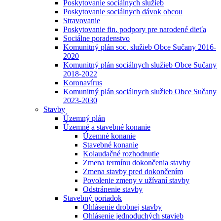
Poskytovanie sociálnych služieb
Poskytovanie sociálnych dávok obcou
Stravovanie
Poskytovanie fin. podpory pre narodené dieťa
Sociálne poradenstvo
Komunitný plán soc. služieb Obce Sučany 2016-
2020
Komunitný plán sociálnych služieb Obce Sučany
2018-2022
Koronavírus
Komunitný plán sociálnych služieb Obce Sučany
2023-2030
Stavby
Územný plán
Územné a stavebné konanie
Územné konanie
Stavebné konanie
Kolaudačné rozhodnutie
Zmena termínu dokončenia stavby
Zmena stavby pred dokončením
Povolenie zmeny v užívaní stavby
Odstránenie stavby
Stavebný poriadok
Ohlásenie drobnej stavby
Ohlásenie jednoduchých stavieb