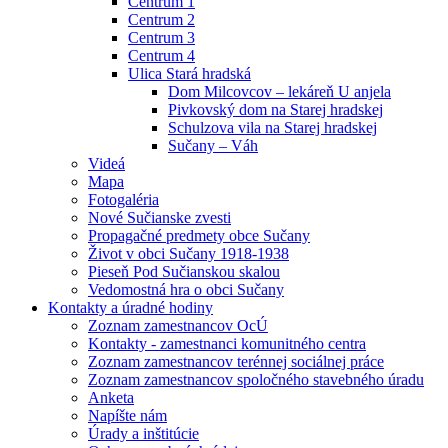
Centrum 1
Centrum 2
Centrum 3
Centrum 4
Ulica Stará hradská
Dom Milcovcov – lekáreň U anjela
Pivkovský dom na Starej hradskej
Schulzova vila na Starej hradskej
Sučany – Váh
Videá
Mapa
Fotogaléria
Nové Sučianske zvesti
Propagačné predmety obce Sučany
Život v obci Sučany 1918-1938
Pieseň Pod Sučianskou skalou
Vedomostná hra o obci Sučany
Kontakty a úradné hodiny
Zoznam zamestnancov OcÚ
Kontakty - zamestnanci komunitného centra
Zoznam zamestnancov terénnej sociálnej práce
Zoznam zamestnancov spoločného stavebného úradu
Anketa
Napíšte nám
Úrady a inštitúcie