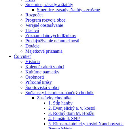
Smernice, zásady a štatúty
Smernice, zásady, štatúty - zrušené
Rozpočet
Program rozvoja obce
Verejné obstarávanie
Tlačivá
Zoznam daňových dlžníkov
Predaj⁄užívanie nehnuteľností
Dotácie
Majetkové priznania
Čo vidieť
História
Kalendár akcií v obci
Kultúrne pamiatky
Osobnosti
Prírodné krásy
Športoviská v obci
Sučiansky historicko-náučný chodník
Zastávky chodníka
1. Stĺp hanby
2. Evanjelický a. v. kostol
3. Rodný dom M. Hodžu
4. Pamätník SNP
5. Rímsko-katolícky kostol Nanebovzatia
Panny Márie