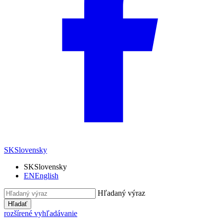
SK
Slovensky
SK
Slovensky
EN
English
Hľadaný výraz
Hľadať
rozšírené vyhľadávanie