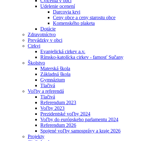
Cvičenia v obci
Udelenie ocenení
Darcovia krvi
Ceny obce a ceny starostu obce
Komenského plaketa
Dotácie
Zdravotníctvo
Prevádzky v obci
Cirkvi
Evanjelická cirkev a.v.
Rímsko-katolícka cirkev - farnosť Sučany
Školstvo
Materská škola
Základná škola
Gymnázium
Tlačivá
Voľby a referendá
Tlačivá
Referendum 2023
Voľby 2023
Prezidentské voľby 2024
Voľby do európskeho parlamentu 2024
Referendum 2026
Spojené voľby samosprávy a kraje 2026
Projekty