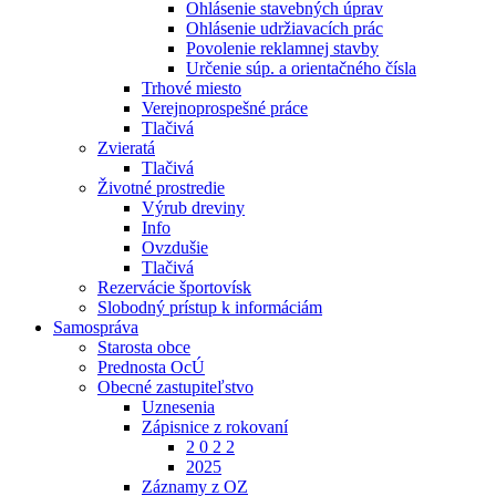
Ohlásenie stavebných úprav
Ohlásenie udržiavacích prác
Povolenie reklamnej stavby
Určenie súp. a orientačného čísla
Trhové miesto
Verejnoprospešné práce
Tlačivá
Zvieratá
Tlačivá
Životné prostredie
Výrub dreviny
Info
Ovzdušie
Tlačivá
Rezervácie športovísk
Slobodný prístup k informáciám
Samospráva
Starosta obce
Prednosta OcÚ
Obecné zastupiteľstvo
Uznesenia
Zápisnice z rokovaní
2 0 2 2
2025
Záznamy z OZ