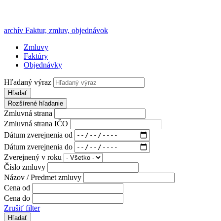
archív Faktur, zmluv, objednávok
Zmluvy
Faktúry
Objednávky
Hľadaný výraz
Hľadať
Rozšírené hľadanie
Zmluvná strana
Zmluvná strana IČO
Dátum zverejnenia od
Dátum zverejnenia do
Zverejnený v roku
Číslo zmluvy
Názov / Predmet zmluvy
Cena od
Cena do
Zrušiť filter