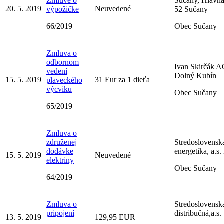
Zmluve o
Sučany, Hlavná
20. 5. 2019
Neuvedené
výpožičke
52 Sučany
66/2019
Obec Sučany
Zmluva o
odbornom
Ivan Skirčák 
vedení
Dolný Kubín
15. 5. 2019
31 Eur za 1 dieťa
plaveckého
výcviku
Obec Sučany
65/2019
Zmluva o
združenej
Stredoslovensk
dodávke
energetika, a.s.
15. 5. 2019
Neuvedené
elektriny
Obec Sučany
64/2019
Zmluva o
Stredoslovensk
pripojení
distribučná,a.s.
13. 5. 2019
129,95 EUR