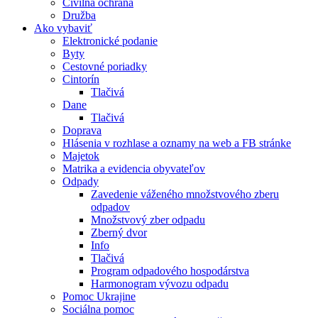
Civilná ochrana
Družba
Ako vybaviť
Elektronické podanie
Byty
Cestovné poriadky
Cintorín
Tlačivá
Dane
Tlačivá
Doprava
Hlásenia v rozhlase a oznamy na web a FB stránke
Majetok
Matrika a evidencia obyvateľov
Odpady
Zavedenie váženého množstvového zberu
odpadov
Množstvový zber odpadu
Zberný dvor
Info
Tlačivá
Program odpadového hospodárstva
Harmonogram vývozu odpadu
Pomoc Ukrajine
Sociálna pomoc