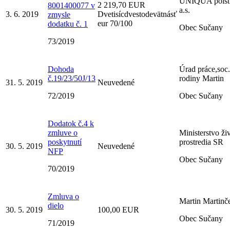
UNIQUA poisť
2 219,70 EUR
8001400077 v
a.s.
3. 6. 2019
Dvetisícdvestodevätnásť
zmysle
eur 70/100
dodatku č. 1
Obec Sučany
73/2019
Dohoda
Úrad práce,soc.
č.19/23/50J/13
rodiny Martin
31. 5. 2019
Neuvedené
72/2019
Obec Sučany
Dodatok č.4 k
zmluve o
Ministerstvo ži
poskytnutí
prostredia SR
30. 5. 2019
Neuvedené
NFP
Obec Sučany
70/2019
Zmluva o
Martin Martinč
dielo
30. 5. 2019
100,00 EUR
Obec Sučany
71/2019