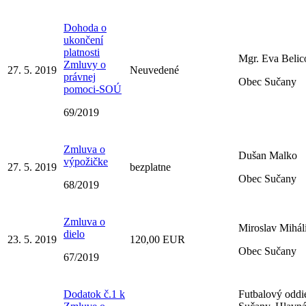
Dohoda o
ukončení
platnosti
Mgr. Eva Belic
Zmluvy o
27. 5. 2019
Neuvedené
právnej
Obec Sučany
pomoci-SOÚ
69/2019
Zmluva o
Dušan Malko
výpožičke
27. 5. 2019
bezplatne
Obec Sučany
68/2019
Zmluva o
Miroslav Mihál
dielo
23. 5. 2019
120,00 EUR
Obec Sučany
67/2019
Dodatok č.1 k
Futbalový oddie