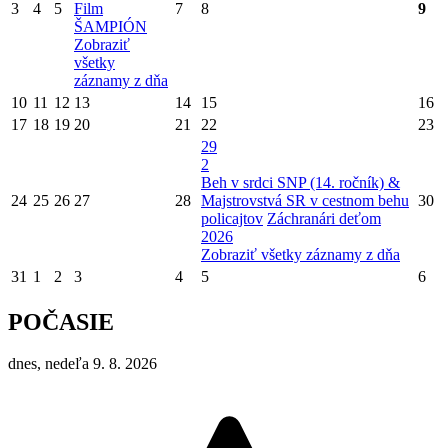
3
4
5
Film
7
8
9
ŠAMPIÓN
Zobraziť
všetky
záznamy z dňa
10
11
12
13
14
15
16
17
18
19
20
21
22
23
29
2
Beh v srdci SNP (14. ročník) &
24
25
26
27
28
Majstrovstvá SR v cestnom behu
30
policajtov
Záchranári deťom
2026
Zobraziť všetky záznamy z dňa
31
1
2
3
4
5
6
POČASIE
dnes, nedeľa 9. 8. 2026