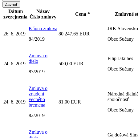
Zavrieť
Dátum
Názov
Cena *
Zmluvné s
zverejnenia
Číslo zmluvy
Kúpna zmluva
JRK Slovensko 
26. 6. 2019
80 247,65 EUR
84/2019
Obec Sučany
Zmluva o
Filip Jakubes
dielo
24. 6. 2019
500,00 EUR
Obec Sučany
83/2019
Zmluva o
zriadení
Národná dialni
vecného
spoločnosť
24. 6. 2019
81,00 EUR
bremena
Obec Sučany
82/2019
Zmluva o
Gajdošová Sim
dielo