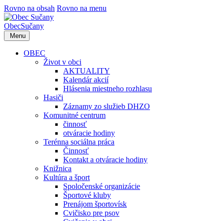
Rovno na obsah
Rovno na menu
Obec
Sučany
Menu
OBEC
Život v obci
AKTUALITY
Kalendár akcií
Hlásenia miestneho rozhlasu
Hasiči
Záznamy zo služieb DHZO
Komunitné centrum
činnosť
otváracie hodiny
Terénna sociálna práca
Činnosť
Kontakt a otváracie hodiny
Knižnica
Kultúra a šport
Spoločenské organizácie
Športové kluby
Prenájom športovísk
Cvičisko pre psov