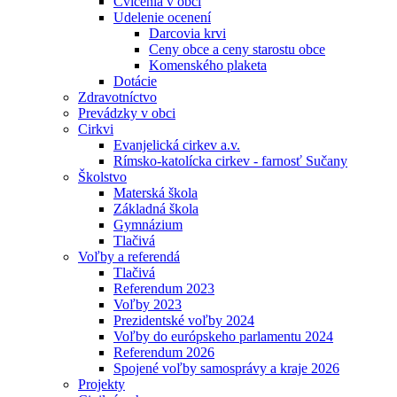
Cvičenia v obci
Udelenie ocenení
Darcovia krvi
Ceny obce a ceny starostu obce
Komenského plaketa
Dotácie
Zdravotníctvo
Prevádzky v obci
Cirkvi
Evanjelická cirkev a.v.
Rímsko-katolícka cirkev - farnosť Sučany
Školstvo
Materská škola
Základná škola
Gymnázium
Tlačivá
Voľby a referendá
Tlačivá
Referendum 2023
Voľby 2023
Prezidentské voľby 2024
Voľby do európskeho parlamentu 2024
Referendum 2026
Spojené voľby samosprávy a kraje 2026
Projekty