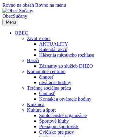
Rovno na obsah
Rovno na menu
Obec
Sučany
Menu
OBEC
Život v obci
AKTUALITY
Kalendár akcií
Hlásenia miestneho rozhlasu
Hasiči
Záznamy zo služieb DHZO
Komunitné centrum
činnosť
otváracie hodiny
Terénna sociálna práca
Činnosť
Kontakt a otváracie hodiny
Knižnica
Kultúra a šport
Spoločenské organizácie
Športové kluby
Prenájom športovísk
Cvičisko pre psov