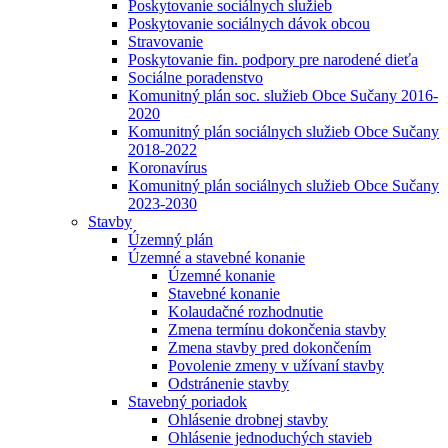
Poskytovanie sociálnych služieb
Poskytovanie sociálnych dávok obcou
Stravovanie
Poskytovanie fin. podpory pre narodené dieťa
Sociálne poradenstvo
Komunitný plán soc. služieb Obce Sučany 2016-
2020
Komunitný plán sociálnych služieb Obce Sučany
2018-2022
Koronavírus
Komunitný plán sociálnych služieb Obce Sučany
2023-2030
Stavby
Územný plán
Územné a stavebné konanie
Územné konanie
Stavebné konanie
Kolaudačné rozhodnutie
Zmena termínu dokončenia stavby
Zmena stavby pred dokončením
Povolenie zmeny v užívaní stavby
Odstránenie stavby
Stavebný poriadok
Ohlásenie drobnej stavby
Ohlásenie jednoduchých stavieb