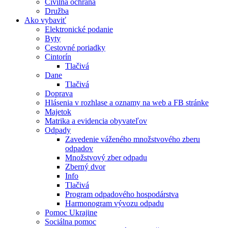
Civilná ochrana
Družba
Ako vybaviť
Elektronické podanie
Byty
Cestovné poriadky
Cintorín
Tlačivá
Dane
Tlačivá
Doprava
Hlásenia v rozhlase a oznamy na web a FB stránke
Majetok
Matrika a evidencia obyvateľov
Odpady
Zavedenie váženého množstvového zberu
odpadov
Množstvový zber odpadu
Zberný dvor
Info
Tlačivá
Program odpadového hospodárstva
Harmonogram vývozu odpadu
Pomoc Ukrajine
Sociálna pomoc