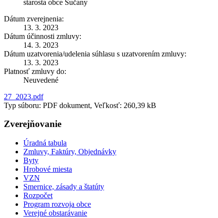
starosta obce Sučany
Dátum zverejnenia:
13. 3. 2023
Dátum účinnosti zmluvy:
14. 3. 2023
Dátum uzatvorenia/udelenia súhlasu s uzatvorením zmluvy:
13. 3. 2023
Platnosť zmluvy do:
Neuvedené
27_2023.pdf
Typ súboru: PDF dokument, Veľkosť: 260,39 kB
Zverejňovanie
Úradná tabula
Zmluvy, Faktúry, Objednávky
Byty
Hrobové miesta
VZN
Smernice, zásady a štatúty
Rozpočet
Program rozvoja obce
Verejné obstarávanie