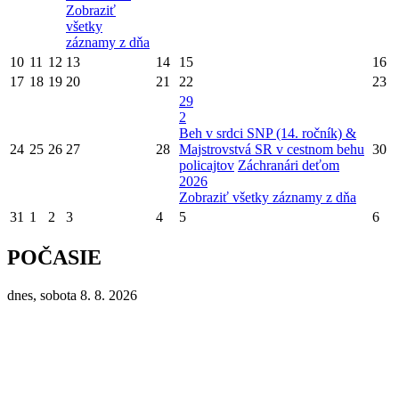
Zobraziť
všetky
záznamy z dňa
10
11
12
13
14
15
16
17
18
19
20
21
22
23
29
2
Beh v srdci SNP (14. ročník) &
24
25
26
27
28
Majstrovstvá SR v cestnom behu
30
policajtov
Záchranári deťom
2026
Zobraziť všetky záznamy z dňa
31
1
2
3
4
5
6
POČASIE
dnes, sobota 8. 8. 2026