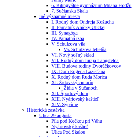
6. Bilingválne gymnázium Milana Hodžu
7. Sučianska Skala
Iné významné miesta
I. Rodný dom Ondreja Kožucha
II. Pamätník Aničky Ulickej
III. Synagóga
IV. Pamätná izba
V. Schulzova vila
Va. Schulzova tehelňa
VI. Nový soľný sklad
VII. Rodný dom Juraja Langsfelda
VIII. Budova rodiny Dvoráčkovcov
IX. Dom Eugena Lazišťana
X. Rodný dom Ruda Morica
XI. Židovský cintorín
Židia v Sučanoch
XII. Športový dom
XIII. Nyáriovský kaštieľ
XIV. Sypárne
Historická zastávka
Ulica 29 augusta
Píla pod Kečkou pri Váhu
Nyáriovský kaštieľ
Ulica Pod Skalou