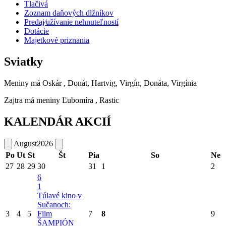
Tlačivá
Zoznam daňových dlžníkov
Predaj⁄užívanie nehnuteľností
Dotácie
Majetkové priznania
Sviatky
Meniny má
Oskár
, Donát, Hartvig, Virgín, Donáta, Virgínia
Zajtra má meniny
Ľubomíra
, Rastic
KALENDÁR AKCIÍ
August
2026
Po
Ut
St
Št
Pia
So
Ne
27
28
29
30
31
1
2
6
1
Túlavé kino v
Sučanoch:
3
4
5
Film
7
8
9
ŠAMPIÓN