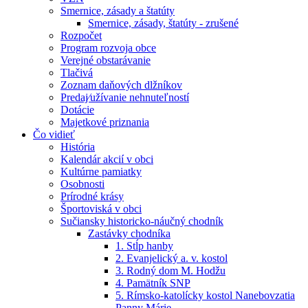
Smernice, zásady a štatúty
Smernice, zásady, štatúty - zrušené
Rozpočet
Program rozvoja obce
Verejné obstarávanie
Tlačivá
Zoznam daňových dlžníkov
Predaj⁄užívanie nehnuteľností
Dotácie
Majetkové priznania
Čo vidieť
História
Kalendár akcií v obci
Kultúrne pamiatky
Osobnosti
Prírodné krásy
Športoviská v obci
Sučiansky historicko-náučný chodník
Zastávky chodníka
1. Stĺp hanby
2. Evanjelický a. v. kostol
3. Rodný dom M. Hodžu
4. Pamätník SNP
5. Rímsko-katolícky kostol Nanebovzatia
Panny Márie