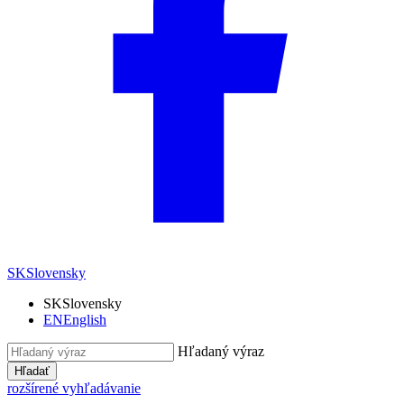
SK
Slovensky
SK
Slovensky
EN
English
Hľadaný výraz
Hľadať
rozšírené vyhľadávanie