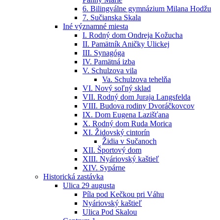
6. Bilingválne gymnázium Milana Hodžu
7. Sučianska Skala
Iné významné miesta
I. Rodný dom Ondreja Kožucha
II. Pamätník Aničky Ulickej
III. Synagóga
IV. Pamätná izba
V. Schulzova vila
Va. Schulzova tehelňa
VI. Nový soľný sklad
VII. Rodný dom Juraja Langsfelda
VIII. Budova rodiny Dvoráčkovcov
IX. Dom Eugena Lazišťana
X. Rodný dom Ruda Morica
XI. Židovský cintorín
Židia v Sučanoch
XII. Športový dom
XIII. Nyáriovský kaštieľ
XIV. Sypárne
Historická zastávka
Ulica 29 augusta
Píla pod Kečkou pri Váhu
Nyáriovský kaštieľ
Ulica Pod Skalou