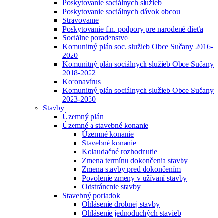
Poskytovanie sociálnych služieb
Poskytovanie sociálnych dávok obcou
Stravovanie
Poskytovanie fin. podpory pre narodené dieťa
Sociálne poradenstvo
Komunitný plán soc. služieb Obce Sučany 2016-
2020
Komunitný plán sociálnych služieb Obce Sučany
2018-2022
Koronavírus
Komunitný plán sociálnych služieb Obce Sučany
2023-2030
Stavby
Územný plán
Územné a stavebné konanie
Územné konanie
Stavebné konanie
Kolaudačné rozhodnutie
Zmena termínu dokončenia stavby
Zmena stavby pred dokončením
Povolenie zmeny v užívaní stavby
Odstránenie stavby
Stavebný poriadok
Ohlásenie drobnej stavby
Ohlásenie jednoduchých stavieb