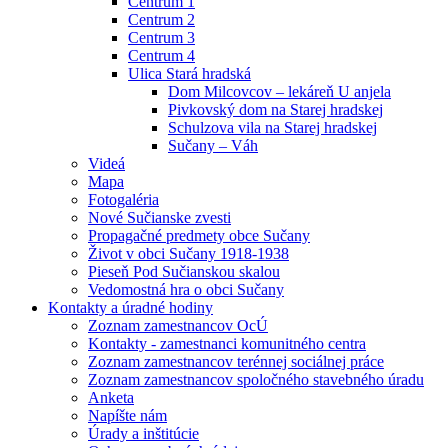
Centrum 1
Centrum 2
Centrum 3
Centrum 4
Ulica Stará hradská
Dom Milcovcov – lekáreň U anjela
Pivkovský dom na Starej hradskej
Schulzova vila na Starej hradskej
Sučany – Váh
Videá
Mapa
Fotogaléria
Nové Sučianske zvesti
Propagačné predmety obce Sučany
Život v obci Sučany 1918-1938
Pieseň Pod Sučianskou skalou
Vedomostná hra o obci Sučany
Kontakty a úradné hodiny
Zoznam zamestnancov OcÚ
Kontakty - zamestnanci komunitného centra
Zoznam zamestnancov terénnej sociálnej práce
Zoznam zamestnancov spoločného stavebného úradu
Anketa
Napíšte nám
Úrady a inštitúcie