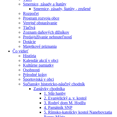
Smernice, zásady a štatúty
Smernice, zásady, štatúty - zrušené
Rozpočet
Program rozvoja obce
Verejné obstarávanie
Tlačivá
Zoznam daňových dlžníkov
Predaj⁄užívanie nehnuteľností
Dotácie
Majetkové priznania
Čo vidieť
História
Kalendár akcií v obci
Kultúrne pamiatky
Osobnosti
Prírodné krásy
Športoviská v obci
Sučiansky historicko-náučný chodník
Zastávky chodníka
1. Stĺp hanby
2. Evanjelický a. v. kostol
3. Rodný dom M. Hodžu
4. Pamätník SNP
5. Rímsko-katolícky kostol Nanebovzatia
Panny Márie