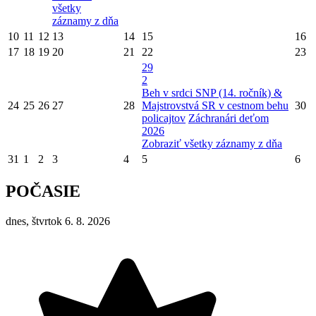
všetky
záznamy z dňa
10
11
12
13
14
15
16
17
18
19
20
21
22
23
29
2
Beh v srdci SNP (14. ročník) &
24
25
26
27
28
Majstrovstvá SR v cestnom behu
30
policajtov
Záchranári deťom
2026
Zobraziť všetky záznamy z dňa
31
1
2
3
4
5
6
POČASIE
dnes, štvrtok 6. 8. 2026