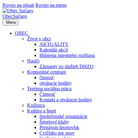
Rovno na obsah
Rovno na menu
Obec
Sučany
Menu
OBEC
Život v obci
AKTUALITY
Kalendár akcií
Hlásenia miestneho rozhlasu
Hasiči
Záznamy zo služieb DHZO
Komunitné centrum
činnosť
otváracie hodiny
Terénna sociálna práca
Činnosť
Kontakt a otváracie hodiny
Knižnica
Kultúra a šport
Spoločenské organizácie
Športové kluby
Prenájom športovísk
Cvičisko pre psov