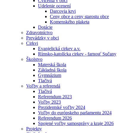
Cvičenia v obci
Udelenie ocenení
Darcovia krvi
Ceny obce a ceny starostu obce
Komenského plaketa
Dotácie
Zdravotníctvo
Prevádzky v obci
Cirkvi
Evanjelická cirkev a.v.
Rímsko-katolícka cirkev - farnosť Sučany
Školstvo
Materská škola
Základná škola
Gymnázium
Tlačivá
Voľby a referendá
Tlačivá
Referendum 2023
Voľby 2023
Prezidentské voľby 2024
Voľby do európskeho parlamentu 2024
Referendum 2026
Spojené voľby samosprávy a kraje 2026
Projekty