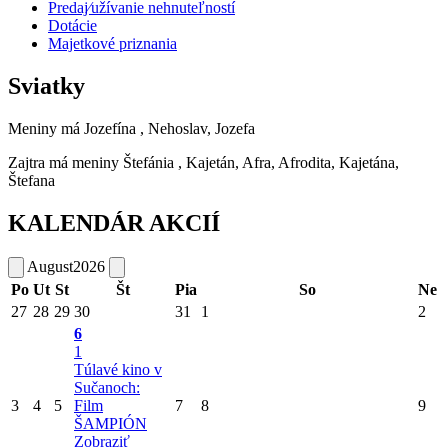
Predaj⁄užívanie nehnuteľností
Dotácie
Majetkové priznania
Sviatky
Meniny má
Jozefína
, Nehoslav, Jozefa
Zajtra má meniny
Štefánia
, Kajetán, Afra, Afrodita, Kajetána,
Štefana
KALENDÁR AKCIÍ
August
2026
Po
Ut
St
Št
Pia
So
Ne
27
28
29
30
31
1
2
6
1
Túlavé kino v
Sučanoch:
3
4
5
Film
7
8
9
ŠAMPIÓN
Zobraziť