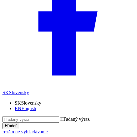
SK
Slovensky
SK
Slovensky
EN
English
Hľadaný výraz
Hľadať
rozšírené vyhľadávanie