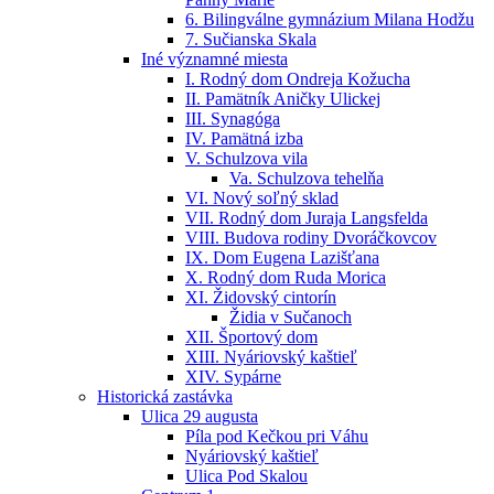
6. Bilingválne gymnázium Milana Hodžu
7. Sučianska Skala
Iné významné miesta
I. Rodný dom Ondreja Kožucha
II. Pamätník Aničky Ulickej
III. Synagóga
IV. Pamätná izba
V. Schulzova vila
Va. Schulzova tehelňa
VI. Nový soľný sklad
VII. Rodný dom Juraja Langsfelda
VIII. Budova rodiny Dvoráčkovcov
IX. Dom Eugena Lazišťana
X. Rodný dom Ruda Morica
XI. Židovský cintorín
Židia v Sučanoch
XII. Športový dom
XIII. Nyáriovský kaštieľ
XIV. Sypárne
Historická zastávka
Ulica 29 augusta
Píla pod Kečkou pri Váhu
Nyáriovský kaštieľ
Ulica Pod Skalou