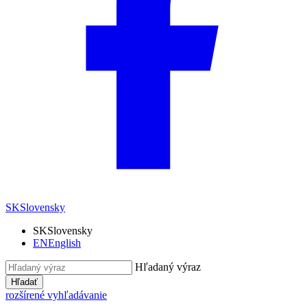
SK
Slovensky
SK
Slovensky
EN
English
Hľadaný výraz
Hľadať
rozšírené vyhľadávanie