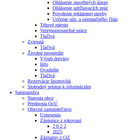
Ohlásenie stavebných úprav
Ohlásenie udržiavacích prác
Povolenie reklamnej stavby
Určenie súp. a orientačného čísla
Trhové miesto
Verejnoprospešné práce
Tlačivá
Zvieratá
Tlačivá
Životné prostredie
Výrub dreviny
Info
Ovzdušie
Tlačivá
Rezervácie športovísk
Slobodný prístup k informáciám
Samospráva
Starosta obce
Prednosta OcÚ
Obecné zastupiteľstvo
Uznesenia
Zápisnice z rokovaní
2 0 2 2
2025
Záznamy z OZ