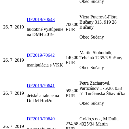
Obec Sučany
Viera Puterová-Flóra,
DF2019/70643
Bučany 313, 919 28
700,00
26. 7. 2019
Bučany
hudobné vystúpenie
EUR
na DMH 2019
Obec Sučany
Martin Slobodník,
DF2019/70642
140,00
Tehelná 1235/3 Sučany
26. 7. 2019
EUR
manipulácia s VKK
Obec Sučany
Petra Zacharová,
DF2019/70641
Partizánov 175/20, 038
599,00
26. 7. 2019
51 Turčianska Štiavnička
detské atrakcie na
EUR
Dni M.Hodžu
Obec Sučany
DF2019/70640
Goldo,s.r.o., M.Dullu
234,58
4925/34 Martin
26. 7. 2019
rozvoz stravy za
EUR