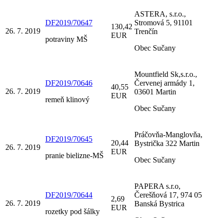
ASTERA, s.r.o.,
DF2019/70647
Stromová 5, 91101
130,42
26. 7. 2019
Trenčín
EUR
potraviny MŠ
Obec Sučany
Mountfield Sk,s.r.o.,
DF2019/70646
Červenej armády 1,
40,55
26. 7. 2019
03601 Martin
EUR
remeň klinový
Obec Sučany
Práčovňa-Manglovňa,
DF2019/70645
20,44
Bystrička 322 Martin
26. 7. 2019
EUR
pranie bielizne-MŠ
Obec Sučany
PAPERA s.r.o,
DF2019/70644
Čerešňová 17, 974 05
2,69
26. 7. 2019
Banská Bystrica
EUR
rozetky pod šálky