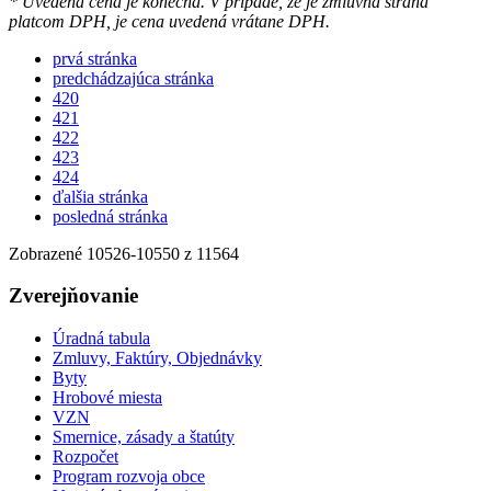
* Uvedená cena je konečná. V prípade, že je zmluvná strana
platcom DPH, je cena uvedená vrátane DPH.
prvá stránka
predchádzajúca stránka
420
421
422
423
424
ďalšia stránka
posledná stránka
Zobrazené
10526
-
10550
z 11564
Zverejňovanie
Úradná tabula
Zmluvy, Faktúry, Objednávky
Byty
Hrobové miesta
VZN
Smernice, zásady a štatúty
Rozpočet
Program rozvoja obce