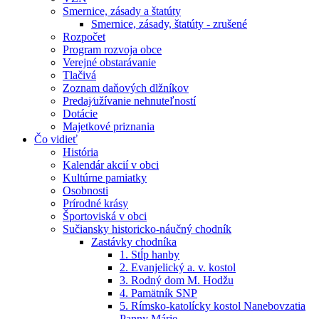
Smernice, zásady a štatúty
Smernice, zásady, štatúty - zrušené
Rozpočet
Program rozvoja obce
Verejné obstarávanie
Tlačivá
Zoznam daňových dlžníkov
Predaj⁄užívanie nehnuteľností
Dotácie
Majetkové priznania
Čo vidieť
História
Kalendár akcií v obci
Kultúrne pamiatky
Osobnosti
Prírodné krásy
Športoviská v obci
Sučiansky historicko-náučný chodník
Zastávky chodníka
1. Stĺp hanby
2. Evanjelický a. v. kostol
3. Rodný dom M. Hodžu
4. Pamätník SNP
5. Rímsko-katolícky kostol Nanebovzatia
Panny Márie