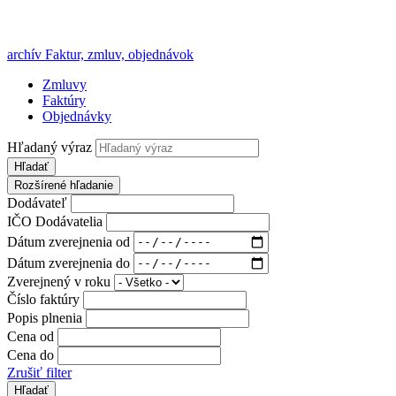
archív Faktur, zmluv, objednávok
Zmluvy
Faktúry
Objednávky
Hľadaný výraz
Hľadať
Rozšírené hľadanie
Dodávateľ
IČO Dodávatelia
Dátum zverejnenia od
Dátum zverejnenia do
Zverejnený v roku
Číslo faktúry
Popis plnenia
Cena od
Cena do
Zrušiť filter