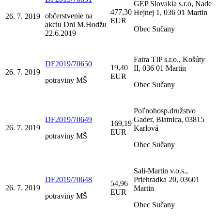
GEP Slovakia s.r.o, Nade
477,30
Hejnej 1, 036 01 Martin
občerstvenie na
26. 7. 2019
EUR
akciu Dni M.Hodžu
Obec Sučany
22.6.2019
Fatra TIP s.r.o., Košúty
DF2019/70650
19,40
II, 036 01 Martin
26. 7. 2019
EUR
potraviny MŠ
Obec Sučany
Poľnohosp.družstvo
DF2019/70649
Gader, Blatnica, 03815
169,19
26. 7. 2019
Karlová
EUR
potraviny MŠ
Obec Sučany
Sali-Martin v.o.s.,
DF2019/70648
Priehradka 20, 03601
54,96
26. 7. 2019
Martin
EUR
potraviny MŠ
Obec Sučany