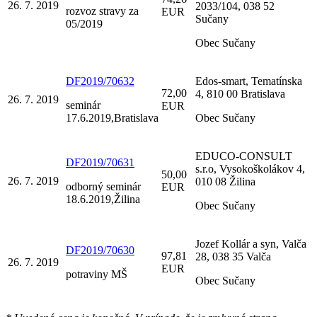
26. 7. 2019
2033/104, 038 52
rozvoz stravy za
EUR
Sučany
05/2019
Obec Sučany
DF2019/70632
Edos-smart, Tematínska
72,00
4, 810 00 Bratislava
26. 7. 2019
seminár
EUR
17.6.2019,Bratislava
Obec Sučany
EDUCO-CONSULT
DF2019/70631
s.r.o, Vysokoškolákov 4,
50,00
26. 7. 2019
010 08 Žilina
odborný seminár
EUR
18.6.2019,Žilina
Obec Sučany
Jozef Kollár a syn, Valča
DF2019/70630
97,81
28, 038 35 Valča
26. 7. 2019
EUR
potraviny MŠ
Obec Sučany