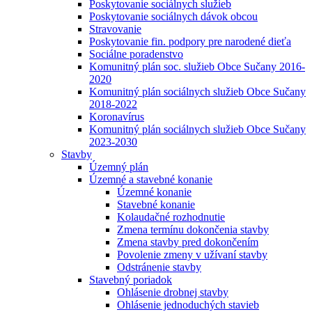
Poskytovanie sociálnych služieb
Poskytovanie sociálnych dávok obcou
Stravovanie
Poskytovanie fin. podpory pre narodené dieťa
Sociálne poradenstvo
Komunitný plán soc. služieb Obce Sučany 2016-
2020
Komunitný plán sociálnych služieb Obce Sučany
2018-2022
Koronavírus
Komunitný plán sociálnych služieb Obce Sučany
2023-2030
Stavby
Územný plán
Územné a stavebné konanie
Územné konanie
Stavebné konanie
Kolaudačné rozhodnutie
Zmena termínu dokončenia stavby
Zmena stavby pred dokončením
Povolenie zmeny v užívaní stavby
Odstránenie stavby
Stavebný poriadok
Ohlásenie drobnej stavby
Ohlásenie jednoduchých stavieb