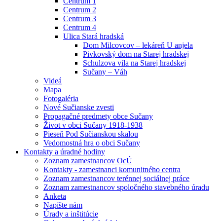
Centrum 1
Centrum 2
Centrum 3
Centrum 4
Ulica Stará hradská
Dom Milcovcov – lekáreň U anjela
Pivkovský dom na Starej hradskej
Schulzova vila na Starej hradskej
Sučany – Váh
Videá
Mapa
Fotogaléria
Nové Sučianske zvesti
Propagačné predmety obce Sučany
Život v obci Sučany 1918-1938
Pieseň Pod Sučianskou skalou
Vedomostná hra o obci Sučany
Kontakty a úradné hodiny
Zoznam zamestnancov OcÚ
Kontakty - zamestnanci komunitného centra
Zoznam zamestnancov terénnej sociálnej práce
Zoznam zamestnancov spoločného stavebného úradu
Anketa
Napíšte nám
Úrady a inštitúcie