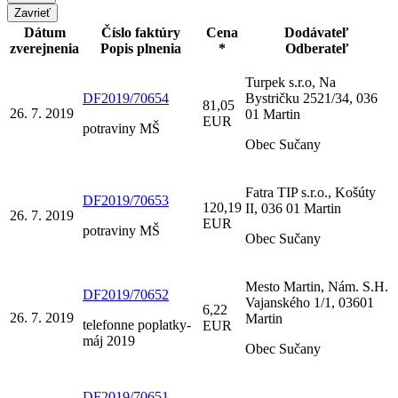
Zavrieť
Dátum
Číslo faktúry
Cena
Dodávateľ
zverejnenia
Popis plnenia
*
Odberateľ
Turpek s.r.o, Na
DF2019/70654
Bystričku 2521/34, 036
81,05
26. 7. 2019
01 Martin
EUR
potraviny MŠ
Obec Sučany
Fatra TIP s.r.o., Košúty
DF2019/70653
120,19
II, 036 01 Martin
26. 7. 2019
EUR
potraviny MŠ
Obec Sučany
Mesto Martin, Nám. S.H.
DF2019/70652
Vajanského 1/1, 03601
6,22
26. 7. 2019
Martin
telefonne poplatky-
EUR
máj 2019
Obec Sučany
DF2019/70651