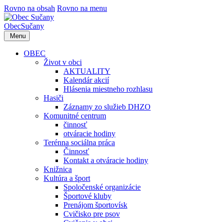
Rovno na obsah
Rovno na menu
Obec
Sučany
Menu
OBEC
Život v obci
AKTUALITY
Kalendár akcií
Hlásenia miestneho rozhlasu
Hasiči
Záznamy zo služieb DHZO
Komunitné centrum
činnosť
otváracie hodiny
Terénna sociálna práca
Činnosť
Kontakt a otváracie hodiny
Knižnica
Kultúra a šport
Spoločenské organizácie
Športové kluby
Prenájom športovísk
Cvičisko pre psov