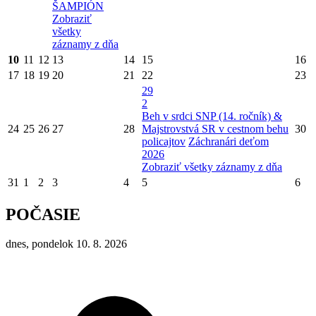
ŠAMPIÓN
Zobraziť
všetky
záznamy z dňa
10
11
12
13
14
15
16
17
18
19
20
21
22
23
29
2
Beh v srdci SNP (14. ročník) &
24
25
26
27
28
Majstrovstvá SR v cestnom behu
30
policajtov
Záchranári deťom
2026
Zobraziť všetky záznamy z dňa
31
1
2
3
4
5
6
POČASIE
dnes, pondelok 10. 8. 2026