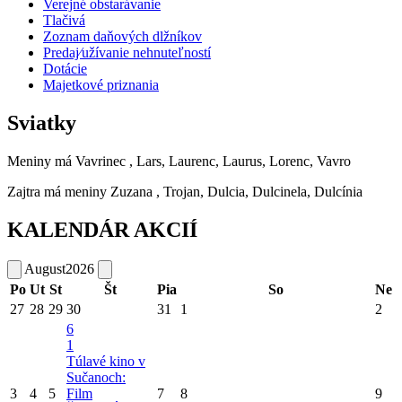
Verejné obstarávanie
Tlačivá
Zoznam daňových dlžníkov
Predaj⁄užívanie nehnuteľností
Dotácie
Majetkové priznania
Sviatky
Meniny má
Vavrinec
, Lars, Laurenc, Laurus, Lorenc, Vavro
Zajtra má meniny
Zuzana
, Trojan, Dulcia, Dulcinela, Dulcínia
KALENDÁR AKCIÍ
August
2026
Po
Ut
St
Št
Pia
So
Ne
27
28
29
30
31
1
2
6
1
Túlavé kino v
Sučanoch:
3
4
5
Film
7
8
9