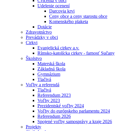
Cvičenia v obci
Udelenie ocenení
Darcovia krvi
Ceny obce a ceny starostu obce
Komenského plaketa
Dotácie
Zdravotníctvo
Prevádzky v obci
Cirkvi
Evanjelická cirkev a.v.
Rímsko-katolícka cirkev - farnosť Sučany
Školstvo
Materská škola
Základná škola
Gymnázium
Tlačivá
Voľby a referendá
Tlačivá
Referendum 2023
Voľby 2023
Prezidentské voľby 2024
Voľby do európskeho parlamentu 2024
Referendum 2026
Spojené voľby samosprávy a kraje 2026
Projekty