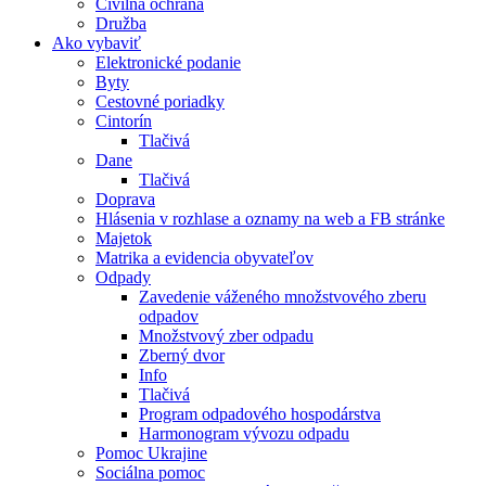
Civilná ochrana
Družba
Ako vybaviť
Elektronické podanie
Byty
Cestovné poriadky
Cintorín
Tlačivá
Dane
Tlačivá
Doprava
Hlásenia v rozhlase a oznamy na web a FB stránke
Majetok
Matrika a evidencia obyvateľov
Odpady
Zavedenie váženého množstvového zberu
odpadov
Množstvový zber odpadu
Zberný dvor
Info
Tlačivá
Program odpadového hospodárstva
Harmonogram vývozu odpadu
Pomoc Ukrajine
Sociálna pomoc