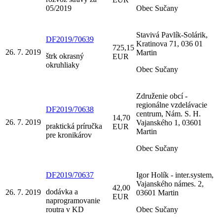
05/2019
Obec Sučany
Stavivá Pavlík-Solárik,
DF2019/70639
Kratinova 71, 036 01
725,15
26. 7. 2019
Martin
štrk okrasný
EUR
okruhliaky
Obec Sučany
Združenie obcí -
regionálne vzdelávacie
DF2019/70638
centrum, Nám. S. H.
14,70
26. 7. 2019
Vajanského 1, 03601
praktická príručka
EUR
Martin
pre kronikárov
Obec Sučany
DF2019/70637
Igor Holík - inter.system,
Vajanského námes. 2,
42,00
dodávka a
26. 7. 2019
03601 Martin
EUR
naprogramovanie
routra v KD
Obec Sučany