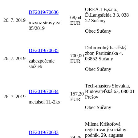
OREA-LB,s.r.o.,
DF2019/70636
Ď.Langsfelda 3 3, 038
68,64
26. 7. 2019
52 Sučany
rozvoz stravy za
EUR
05/2019
Obec Sučany
Dobrovolný hasičský
DF2019/70635
zbor, Partizánska 4,
700,00
26. 7. 2019
03852 Sučany
zabezpečenie
EUR
služieb
Obec Sučany
Tech-masters Slovakia,
DF2019/70634
Budovateľská 63, 080 01
157,20
26. 7. 2019
Prešov
EUR
metalsol 1L-2ks
Obec Sučany
Milena Krištofová
registrovaný sociálny
DF2019/70633
podnik, 29. augusta
74,26