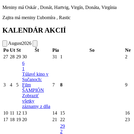
Meniny má
Oskár
, Donát, Hartvig, Virgín, Donáta, Virgínia
Zajtra má meniny
Ľubomíra
, Rastic
KALENDÁR AKCIÍ
August
2026
Po
Ut
St
Št
Pia
So
Ne
27
28
29
30
31
1
2
6
1
Túlavé kino v
Sučanoch:
3
4
5
Film
7
8
9
ŠAMPIÓN
Zobraziť
všetky
záznamy z dňa
10
11
12
13
14
15
16
17
18
19
20
21
22
23
29
2