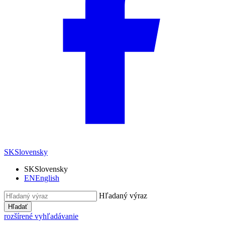
SK
Slovensky
SK
Slovensky
EN
English
Hľadaný výraz
Hľadať
rozšírené vyhľadávanie