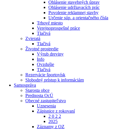
Ohlásenie stavebných úprav
Ohlásenie udržiavacích prác
Povolenie reklamnej stavby
Určenie súp. a orientačného čísla
Trhové miesto
Verejnoprospešné práce
Tlačivá
Zvieratá
Tlačivá
Životné prostredie
Výrub dreviny
Info
Ovzdušie
Tlačivá
Rezervácie športovísk
Slobodný prístup k informáciám
Samospráva
Starosta obce
Prednosta OcÚ
Obecné zastupiteľstvo
Uznesenia
Zápisnice z rokovaní
2 0 2 2
2025
Záznamy z OZ