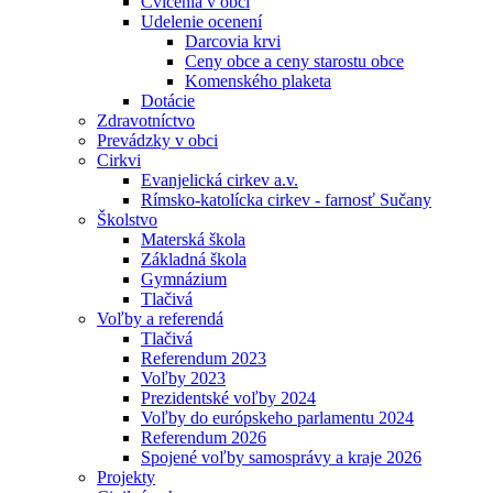
Cvičenia v obci
Udelenie ocenení
Darcovia krvi
Ceny obce a ceny starostu obce
Komenského plaketa
Dotácie
Zdravotníctvo
Prevádzky v obci
Cirkvi
Evanjelická cirkev a.v.
Rímsko-katolícka cirkev - farnosť Sučany
Školstvo
Materská škola
Základná škola
Gymnázium
Tlačivá
Voľby a referendá
Tlačivá
Referendum 2023
Voľby 2023
Prezidentské voľby 2024
Voľby do európskeho parlamentu 2024
Referendum 2026
Spojené voľby samosprávy a kraje 2026
Projekty