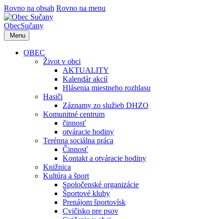
Rovno na obsah
Rovno na menu
Obec
Sučany
Menu
OBEC
Život v obci
AKTUALITY
Kalendár akcií
Hlásenia miestneho rozhlasu
Hasiči
Záznamy zo služieb DHZO
Komunitné centrum
činnosť
otváracie hodiny
Terénna sociálna práca
Činnosť
Kontakt a otváracie hodiny
Knižnica
Kultúra a šport
Spoločenské organizácie
Športové kluby
Prenájom športovísk
Cvičisko pre psov