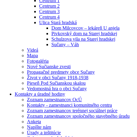
Centrum 1
Centrum 2
Centrum 3
Centrum 4
Ulica Stará hradská
Dom Milcovcov – lekáreň U anjela
Pivkovský dom na Starej hradskej
Schulzova vila na Starej hradskej
Sučany – Váh
Videá
Mapa
Fotogaléria
Nové Sučianske zvesti
Propagačné predmety obce Sučany
Život v obci Sučany 1918-1938
Pieseň Pod Sučianskou skalou
Vedomostná hra o obci Sučany
Kontakty a úradné hodiny
Zoznam zamestnancov OcÚ
Kontakty - zamestnanci komunitného centra
Zoznam zamestnancov terénnej sociálnej práce
Zoznam zamestnancov spoločného stavebného úradu
Anketa
Napíšte nám
Úrady a inštitúcie