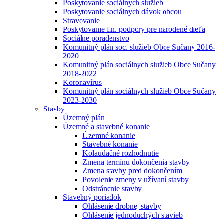
Poskytovanie sociálnych služieb
Poskytovanie sociálnych dávok obcou
Stravovanie
Poskytovanie fin. podpory pre narodené dieťa
Sociálne poradenstvo
Komunitný plán soc. služieb Obce Sučany 2016-
2020
Komunitný plán sociálnych služieb Obce Sučany
2018-2022
Koronavírus
Komunitný plán sociálnych služieb Obce Sučany
2023-2030
Stavby
Územný plán
Územné a stavebné konanie
Územné konanie
Stavebné konanie
Kolaudačné rozhodnutie
Zmena termínu dokončenia stavby
Zmena stavby pred dokončením
Povolenie zmeny v užívaní stavby
Odstránenie stavby
Stavebný poriadok
Ohlásenie drobnej stavby
Ohlásenie jednoduchých stavieb