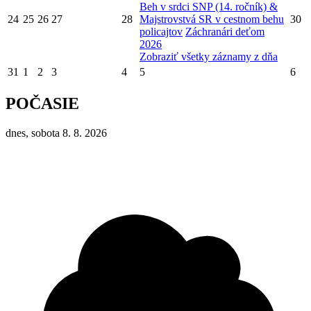
Beh v srdci SNP (14. ročník) &
24
25
26
27
28
Majstrovstvá SR v cestnom behu
30
policajtov
Záchranári deťom
2026
Zobraziť všetky záznamy z dňa
31
1
2
3
4
5
6
POČASIE
dnes, sobota 8. 8. 2026