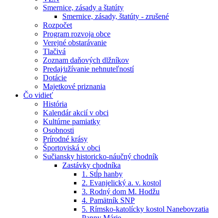
Smernice, zásady a štatúty
Smernice, zásady, štatúty - zrušené
Rozpočet
Program rozvoja obce
Verejné obstarávanie
Tlačivá
Zoznam daňových dlžníkov
Predaj⁄užívanie nehnuteľností
Dotácie
Majetkové priznania
Čo vidieť
História
Kalendár akcií v obci
Kultúrne pamiatky
Osobnosti
Prírodné krásy
Športoviská v obci
Sučiansky historicko-náučný chodník
Zastávky chodníka
1. Stĺp hanby
2. Evanjelický a. v. kostol
3. Rodný dom M. Hodžu
4. Pamätník SNP
5. Rímsko-katolícky kostol Nanebovzatia
Panny Márie