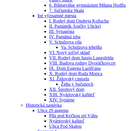
6. Bilingválne gymnázium Milana Hodžu
7. Sučianska Skala
Iné významné miesta
I. Rodný dom Ondreja Kožucha
II. Pamätník Aničky Ulickej
III. Synagóga
IV. Pamätná izba
V. Schulzova vila
Va. Schulzova tehelňa
VI. Nový soľný sklad
VII. Rodný dom Juraja Langsfelda
VIII. Budova rodiny Dvoráčkovcov
IX. Dom Eugena Lazišťana
X. Rodný dom Ruda Morica
XI. Židovský cintorín
Židia v Sučanoch
XII. Športový dom
XIII. Nyáriovský kaštieľ
XIV. Sypárne
Historická zastávka
Ulica 29 augusta
Píla pod Kečkou pri Váhu
Nyáriovský kaštieľ
Ulica Pod Skalou