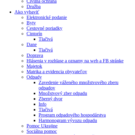
Civilná ochrana
Družba
Ako vybaviť
Elektronické podanie
Byty
Cestovné poriadky
Cintorín
Tlačivá
Dane
Tlačivá
Doprava
Hlásenia v rozhlase a oznamy na web a FB stránke
Majetok
Matrika a evidencia obyvateľov
Odpady
Zavedenie váženého množstvového zberu
odpadov
Množstvový zber odpadu
Zberný dvor
Info
Tlačivá
Program odpadového hospodárstva
Harmonogram vývozu odpadu
Pomoc Ukrajine
Sociálna pomoc