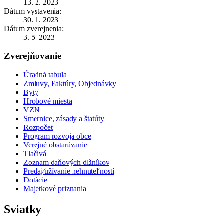
13. 2. 2023
Dátum vystavenia:
30. 1. 2023
Dátum zverejnenia:
3. 5. 2023
Zverejňovanie
Úradná tabula
Zmluvy, Faktúry, Objednávky
Byty
Hrobové miesta
VZN
Smernice, zásady a štatúty
Rozpočet
Program rozvoja obce
Verejné obstarávanie
Tlačivá
Zoznam daňových dlžníkov
Predaj⁄užívanie nehnuteľností
Dotácie
Majetkové priznania
Sviatky