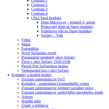
Centrum 1
Centrum 2
Centrum 3
Centrum 4
Ulica Stará hradská
Dom Milcovcov – lekáreň U anjela
Pivkovský dom na Starej hradskej
Schulzova vila na Starej hradskej
Sučany – Váh
Videá
Mapa
Fotogaléria
Nové Sučianske zvesti
Propagačné predmety obce Sučany
Život v obci Sučany 1918-1938
Pieseň Pod Sučianskou skalou
Vedomostná hra o obci Sučany
Kontakty a úradné hodiny
Zoznam zamestnancov OcÚ
Kontakty - zamestnanci komunitného centra
Zoznam zamestnancov terénnej sociálnej práce
Zoznam zamestnancov spoločného stavebného úradu
Anketa
Napíšte nám
Úrady a inštitúcie