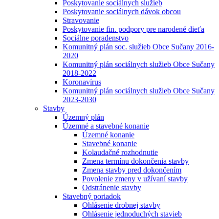
Poskytovanie sociálnych služieb
Poskytovanie sociálnych dávok obcou
Stravovanie
Poskytovanie fin. podpory pre narodené dieťa
Sociálne poradenstvo
Komunitný plán soc. služieb Obce Sučany 2016-
2020
Komunitný plán sociálnych služieb Obce Sučany
2018-2022
Koronavírus
Komunitný plán sociálnych služieb Obce Sučany
2023-2030
Stavby
Územný plán
Územné a stavebné konanie
Územné konanie
Stavebné konanie
Kolaudačné rozhodnutie
Zmena termínu dokončenia stavby
Zmena stavby pred dokončením
Povolenie zmeny v užívaní stavby
Odstránenie stavby
Stavebný poriadok
Ohlásenie drobnej stavby
Ohlásenie jednoduchých stavieb