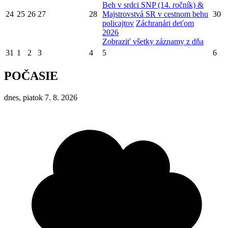
Beh v srdci SNP (14. ročník) &
24
25
26
27
28
Majstrovstvá SR v cestnom behu
30
policajtov
Záchranári deťom
2026
Zobraziť všetky záznamy z dňa
31
1
2
3
4
5
6
POČASIE
dnes, piatok 7. 8. 2026