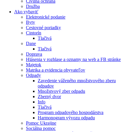
Civilná ochrana
Družba
Ako vybaviť
Elektronické podanie
Byty
Cestovné poriadky
Cintorín
Tlačivá
Dane
Tlačivá
Doprava
Hlásenia v rozhlase a oznamy na web a FB stránke
Majetok
Matrika a evidencia obyvateľov
Odpady
Zavedenie váženého množstvového zberu
odpadov
Množstvový zber odpadu
Zberný dvor
Info
Tlačivá
Program odpadového hospodárstva
Harmonogram vývozu odpadu
Pomoc Ukrajine
Sociálna pomoc