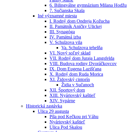
6. Bilingválne gymnázium Milana Hodžu
7. Sučianska Skala
Iné významné miesta
I. Rodný dom Ondreja Kožucha
II. Pamätník Aničky Ulickej
III. Synagóga
IV. Pamätná izba
V. Schulzova vila
Va. Schulzova tehelňa
VI. Nový soľný sklad
VII. Rodný dom Juraja Langsfelda
VIII. Budova rodiny Dvoráčkovcov
IX. Dom Eugena Lazišťana
X. Rodný dom Ruda Morica
XI. Židovský cintorín
Židia v Sučanoch
XII. Športový dom
XIII. Nyáriovský kaštieľ
XIV. Sypárne
Historická zastávka
Ulica 29 augusta
Píla pod Kečkou pri Váhu
Nyáriovský kaštieľ
Ulica Pod Skalou