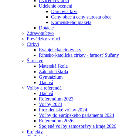
Cvičenia v obci
Udelenie ocenení
Darcovia krvi
Ceny obce a ceny starostu obce
Komenského plaketa
Dotácie
Zdravotníctvo
Prevádzky v obci
Cirkvi
Evanjelická cirkev a.v.
Rímsko-katolícka cirkev - farnosť Sučany
Školstvo
Materská škola
Základná škola
Gymnázium
Tlačivá
Voľby a referendá
Tlačivá
Referendum 2023
Voľby 2023
Prezidentské voľby 2024
Voľby do európskeho parlamentu 2024
Referendum 2026
Spojené voľby samosprávy a kraje 2026
Projekty