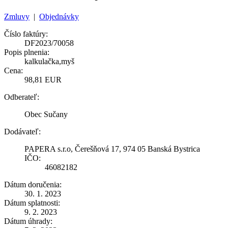
Zmluvy
|
Objednávky
Číslo faktúry:
DF2023/70058
Popis plnenia:
kalkulačka,myš
Cena:
98,81 EUR
Odberateľ:
Obec Sučany
Dodávateľ:
PAPERA s.r.o, Čerešňová 17, 974 05 Banská Bystrica
IČO:
46082182
Dátum doručenia:
30. 1. 2023
Dátum splatnosti:
9. 2. 2023
Dátum úhrady: