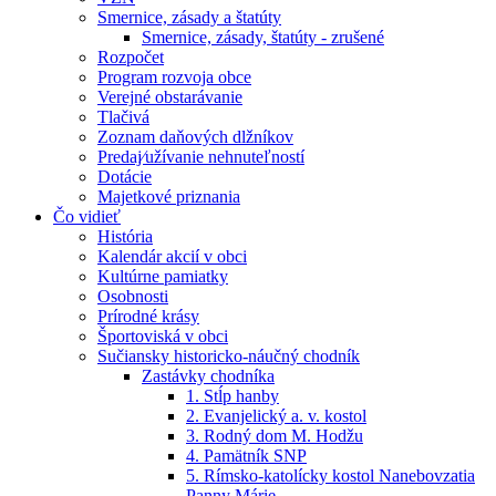
Smernice, zásady a štatúty
Smernice, zásady, štatúty - zrušené
Rozpočet
Program rozvoja obce
Verejné obstarávanie
Tlačivá
Zoznam daňových dlžníkov
Predaj⁄užívanie nehnuteľností
Dotácie
Majetkové priznania
Čo vidieť
História
Kalendár akcií v obci
Kultúrne pamiatky
Osobnosti
Prírodné krásy
Športoviská v obci
Sučiansky historicko-náučný chodník
Zastávky chodníka
1. Stĺp hanby
2. Evanjelický a. v. kostol
3. Rodný dom M. Hodžu
4. Pamätník SNP
5. Rímsko-katolícky kostol Nanebovzatia
Panny Márie