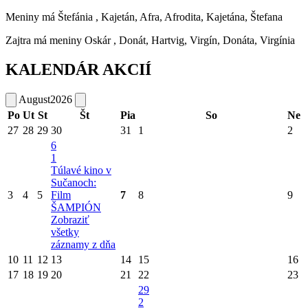
Meniny má
Štefánia
, Kajetán, Afra, Afrodita, Kajetána, Štefana
Zajtra má meniny
Oskár
, Donát, Hartvig, Virgín, Donáta, Virgínia
KALENDÁR AKCIÍ
August
2026
Po
Ut
St
Št
Pia
So
Ne
27
28
29
30
31
1
2
6
1
Túlavé kino v
Sučanoch:
3
4
5
Film
7
8
9
ŠAMPIÓN
Zobraziť
všetky
záznamy z dňa
10
11
12
13
14
15
16
17
18
19
20
21
22
23
29
2