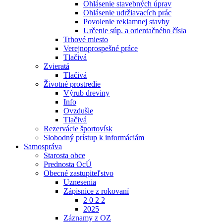
Ohlásenie stavebných úprav
Ohlásenie udržiavacích prác
Povolenie reklamnej stavby
Určenie súp. a orientačného čísla
Trhové miesto
Verejnoprospešné práce
Tlačivá
Zvieratá
Tlačivá
Životné prostredie
Výrub dreviny
Info
Ovzdušie
Tlačivá
Rezervácie športovísk
Slobodný prístup k informáciám
Samospráva
Starosta obce
Prednosta OcÚ
Obecné zastupiteľstvo
Uznesenia
Zápisnice z rokovaní
2 0 2 2
2025
Záznamy z OZ