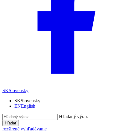
SK
Slovensky
SK
Slovensky
EN
English
Hľadaný výraz
Hľadať
rozšírené vyhľadávanie