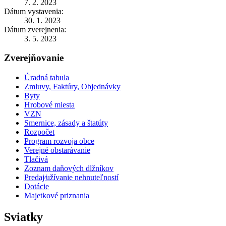
7. 2. 2023
Dátum vystavenia:
30. 1. 2023
Dátum zverejnenia:
3. 5. 2023
Zverejňovanie
Úradná tabula
Zmluvy, Faktúry, Objednávky
Byty
Hrobové miesta
VZN
Smernice, zásady a štatúty
Rozpočet
Program rozvoja obce
Verejné obstarávanie
Tlačivá
Zoznam daňových dlžníkov
Predaj⁄užívanie nehnuteľností
Dotácie
Majetkové priznania
Sviatky