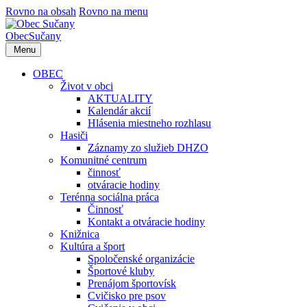
Rovno na obsah
Rovno na menu
Obec
Sučany
Menu
OBEC
Život v obci
AKTUALITY
Kalendár akcií
Hlásenia miestneho rozhlasu
Hasiči
Záznamy zo služieb DHZO
Komunitné centrum
činnosť
otváracie hodiny
Terénna sociálna práca
Činnosť
Kontakt a otváracie hodiny
Knižnica
Kultúra a šport
Spoločenské organizácie
Športové kluby
Prenájom športovísk
Cvičisko pre psov