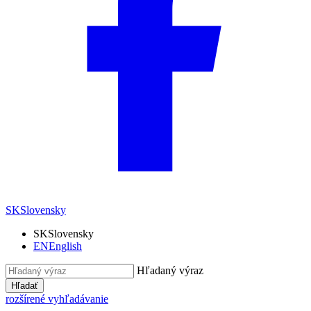
SK
Slovensky
SK
Slovensky
EN
English
Hľadaný výraz
Hľadať
rozšírené vyhľadávanie