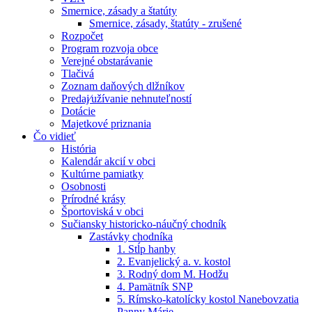
Smernice, zásady a štatúty
Smernice, zásady, štatúty - zrušené
Rozpočet
Program rozvoja obce
Verejné obstarávanie
Tlačivá
Zoznam daňových dlžníkov
Predaj⁄užívanie nehnuteľností
Dotácie
Majetkové priznania
Čo vidieť
História
Kalendár akcií v obci
Kultúrne pamiatky
Osobnosti
Prírodné krásy
Športoviská v obci
Sučiansky historicko-náučný chodník
Zastávky chodníka
1. Stĺp hanby
2. Evanjelický a. v. kostol
3. Rodný dom M. Hodžu
4. Pamätník SNP
5. Rímsko-katolícky kostol Nanebovzatia
Panny Márie