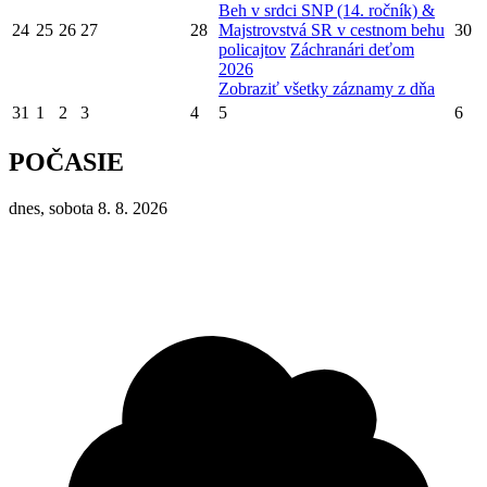
Beh v srdci SNP (14. ročník) &
24
25
26
27
28
Majstrovstvá SR v cestnom behu
30
policajtov
Záchranári deťom
2026
Zobraziť všetky záznamy z dňa
31
1
2
3
4
5
6
POČASIE
dnes, sobota 8. 8. 2026