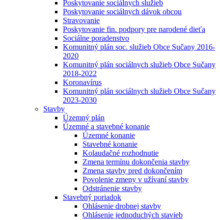
Poskytovanie sociálnych služieb
Poskytovanie sociálnych dávok obcou
Stravovanie
Poskytovanie fin. podpory pre narodené dieťa
Sociálne poradenstvo
Komunitný plán soc. služieb Obce Sučany 2016-
2020
Komunitný plán sociálnych služieb Obce Sučany
2018-2022
Koronavírus
Komunitný plán sociálnych služieb Obce Sučany
2023-2030
Stavby
Územný plán
Územné a stavebné konanie
Územné konanie
Stavebné konanie
Kolaudačné rozhodnutie
Zmena termínu dokončenia stavby
Zmena stavby pred dokončením
Povolenie zmeny v užívaní stavby
Odstránenie stavby
Stavebný poriadok
Ohlásenie drobnej stavby
Ohlásenie jednoduchých stavieb