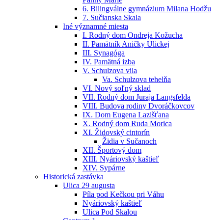
6. Bilingválne gymnázium Milana Hodžu
7. Sučianska Skala
Iné významné miesta
I. Rodný dom Ondreja Kožucha
II. Pamätník Aničky Ulickej
III. Synagóga
IV. Pamätná izba
V. Schulzova vila
Va. Schulzova tehelňa
VI. Nový soľný sklad
VII. Rodný dom Juraja Langsfelda
VIII. Budova rodiny Dvoráčkovcov
IX. Dom Eugena Lazišťana
X. Rodný dom Ruda Morica
XI. Židovský cintorín
Židia v Sučanoch
XII. Športový dom
XIII. Nyáriovský kaštieľ
XIV. Sypárne
Historická zastávka
Ulica 29 augusta
Píla pod Kečkou pri Váhu
Nyáriovský kaštieľ
Ulica Pod Skalou