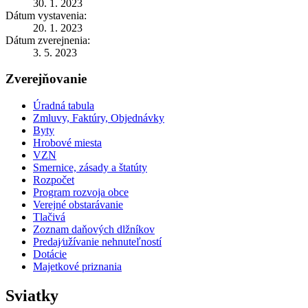
30. 1. 2023
Dátum vystavenia:
20. 1. 2023
Dátum zverejnenia:
3. 5. 2023
Zverejňovanie
Úradná tabula
Zmluvy, Faktúry, Objednávky
Byty
Hrobové miesta
VZN
Smernice, zásady a štatúty
Rozpočet
Program rozvoja obce
Verejné obstarávanie
Tlačivá
Zoznam daňových dlžníkov
Predaj⁄užívanie nehnuteľností
Dotácie
Majetkové priznania
Sviatky