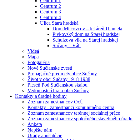
Centrum 1
Centrum 2
Centrum 3
Centrum 4
Ulica Stará hradská
Dom Milcovcov – lekáreň U anjela
Pivkovský dom na Starej hradskej
Schulzova vila na Starej hradskej
Sučany – Váh
Videá
Mapa
Fotogaléria
Nové Sučianske zvesti
Propagačné predmety obce Sučany
Život v obci Sučany 1918-1938
Pieseň Pod Sučianskou skalou
Vedomostná hra o obci Sučany
Kontakty a úradné hodiny
Zoznam zamestnancov OcÚ
Kontakty - zamestnanci komunitného centra
Zoznam zamestnancov terénnej sociálnej práce
Zoznam zamestnancov spoločného stavebného úradu
Anketa
Napíšte nám
Úrady a inštitúcie