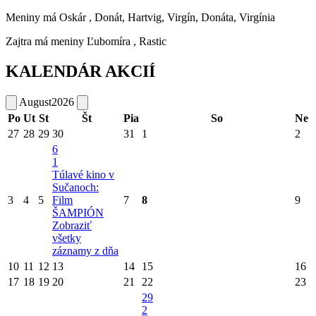
Meniny má
Oskár
, Donát, Hartvig, Virgín, Donáta, Virgínia
Zajtra má meniny
Ľubomíra
, Rastic
KALENDÁR AKCIÍ
August
2026
Po
Ut
St
Št
Pia
So
Ne
27
28
29
30
31
1
2
6
1
Túlavé kino v
Sučanoch:
3
4
5
Film
7
8
9
ŠAMPIÓN
Zobraziť
všetky
záznamy z dňa
10
11
12
13
14
15
16
17
18
19
20
21
22
23
29
2