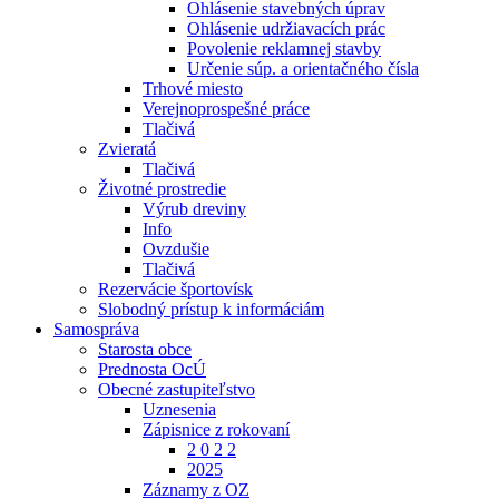
Ohlásenie stavebných úprav
Ohlásenie udržiavacích prác
Povolenie reklamnej stavby
Určenie súp. a orientačného čísla
Trhové miesto
Verejnoprospešné práce
Tlačivá
Zvieratá
Tlačivá
Životné prostredie
Výrub dreviny
Info
Ovzdušie
Tlačivá
Rezervácie športovísk
Slobodný prístup k informáciám
Samospráva
Starosta obce
Prednosta OcÚ
Obecné zastupiteľstvo
Uznesenia
Zápisnice z rokovaní
2 0 2 2
2025
Záznamy z OZ