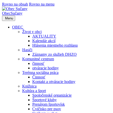
Rovno na obsah
Rovno na menu
Obec
Sučany
Menu
OBEC
Život v obci
AKTUALITY
Kalendár akcií
Hlásenia miestneho rozhlasu
Hasiči
Záznamy zo služieb DHZO
Komunitné centrum
činnosť
otváracie hodiny
Terénna sociálna práca
Činnosť
Kontakt a otváracie hodiny
Knižnica
Kultúra a šport
Spoločenské organizácie
Športové kluby
Prenájom športovísk
Cvičisko pre psov