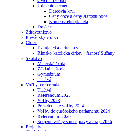
Cvičenia v obci
Udelenie ocenení
Darcovia krvi
Ceny obce a ceny starostu obce
Komenského plaketa
Dotácie
Zdravotníctvo
Prevádzky v obci
Cirkvi
Evanjelická cirkev a.v.
Rímsko-katolícka cirkev - farnosť Sučany
Školstvo
Materská škola
Základná škola
Gymnázium
Tlačivá
Voľby a referendá
Tlačivá
Referendum 2023
Voľby 2023
Prezidentské voľby 2024
Voľby do európskeho parlamentu 2024
Referendum 2026
Spojené voľby samosprávy a kraje 2026
Projekty