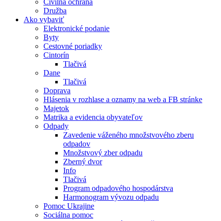
Civilná ochrana
Družba
Ako vybaviť
Elektronické podanie
Byty
Cestovné poriadky
Cintorín
Tlačivá
Dane
Tlačivá
Doprava
Hlásenia v rozhlase a oznamy na web a FB stránke
Majetok
Matrika a evidencia obyvateľov
Odpady
Zavedenie váženého množstvového zberu
odpadov
Množstvový zber odpadu
Zberný dvor
Info
Tlačivá
Program odpadového hospodárstva
Harmonogram vývozu odpadu
Pomoc Ukrajine
Sociálna pomoc