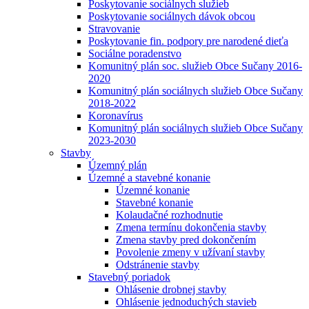
Poskytovanie sociálnych služieb
Poskytovanie sociálnych dávok obcou
Stravovanie
Poskytovanie fin. podpory pre narodené dieťa
Sociálne poradenstvo
Komunitný plán soc. služieb Obce Sučany 2016-
2020
Komunitný plán sociálnych služieb Obce Sučany
2018-2022
Koronavírus
Komunitný plán sociálnych služieb Obce Sučany
2023-2030
Stavby
Územný plán
Územné a stavebné konanie
Územné konanie
Stavebné konanie
Kolaudačné rozhodnutie
Zmena termínu dokončenia stavby
Zmena stavby pred dokončením
Povolenie zmeny v užívaní stavby
Odstránenie stavby
Stavebný poriadok
Ohlásenie drobnej stavby
Ohlásenie jednoduchých stavieb