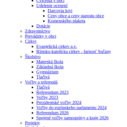
Cvičenia v obci
Udelenie ocenení
Darcovia krvi
Ceny obce a ceny starostu obce
Komenského plaketa
Dotácie
Zdravotníctvo
Prevádzky v obci
Cirkvi
Evanjelická cirkev a.v.
Rímsko-katolícka cirkev - farnosť Sučany
Školstvo
Materská škola
Základná škola
Gymnázium
Tlačivá
Voľby a referendá
Tlačivá
Referendum 2023
Voľby 2023
Prezidentské voľby 2024
Voľby do európskeho parlamentu 2024
Referendum 2026
Spojené voľby samosprávy a kraje 2026
Projekty