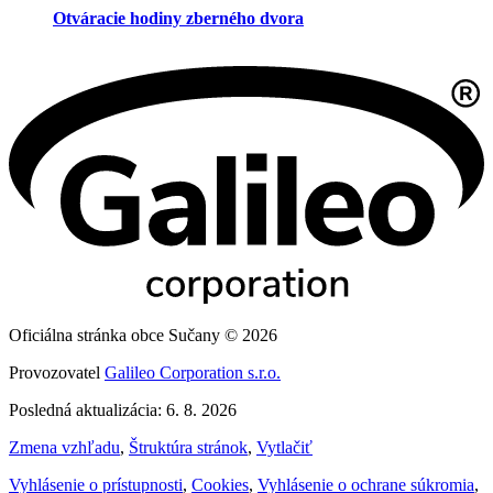
Otváracie hodiny zberného dvora
Oficiálna stránka obce Sučany © 2026
Provozovatel
Galileo Corporation s.r.o.
Posledná aktualizácia: 6. 8. 2026
Zmena vzhľadu
,
Štruktúra stránok
,
Vytlačiť
Vyhlásenie o prístupnosti
,
Cookies
,
Vyhlásenie o ochrane súkromia
,