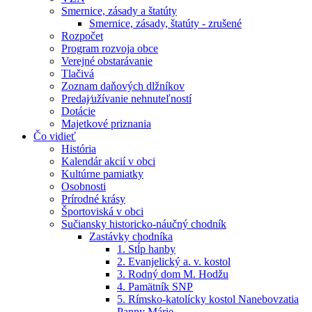
Smernice, zásady a štatúty
Smernice, zásady, štatúty - zrušené
Rozpočet
Program rozvoja obce
Verejné obstarávanie
Tlačivá
Zoznam daňových dlžníkov
Predaj⁄užívanie nehnuteľností
Dotácie
Majetkové priznania
Čo vidieť
História
Kalendár akcií v obci
Kultúrne pamiatky
Osobnosti
Prírodné krásy
Športoviská v obci
Sučiansky historicko-náučný chodník
Zastávky chodníka
1. Stĺp hanby
2. Evanjelický a. v. kostol
3. Rodný dom M. Hodžu
4. Pamätník SNP
5. Rímsko-katolícky kostol Nanebovzatia
Panny Márie