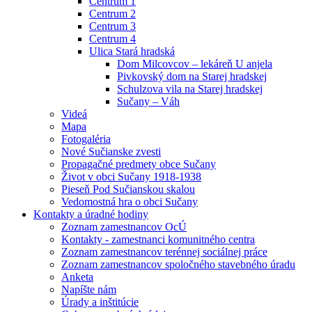
Centrum 1
Centrum 2
Centrum 3
Centrum 4
Ulica Stará hradská
Dom Milcovcov – lekáreň U anjela
Pivkovský dom na Starej hradskej
Schulzova vila na Starej hradskej
Sučany – Váh
Videá
Mapa
Fotogaléria
Nové Sučianske zvesti
Propagačné predmety obce Sučany
Život v obci Sučany 1918-1938
Pieseň Pod Sučianskou skalou
Vedomostná hra o obci Sučany
Kontakty a úradné hodiny
Zoznam zamestnancov OcÚ
Kontakty - zamestnanci komunitného centra
Zoznam zamestnancov terénnej sociálnej práce
Zoznam zamestnancov spoločného stavebného úradu
Anketa
Napíšte nám
Úrady a inštitúcie