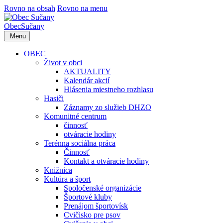
Rovno na obsah
Rovno na menu
Obec
Sučany
Menu
OBEC
Život v obci
AKTUALITY
Kalendár akcií
Hlásenia miestneho rozhlasu
Hasiči
Záznamy zo služieb DHZO
Komunitné centrum
činnosť
otváracie hodiny
Terénna sociálna práca
Činnosť
Kontakt a otváracie hodiny
Knižnica
Kultúra a šport
Spoločenské organizácie
Športové kluby
Prenájom športovísk
Cvičisko pre psov