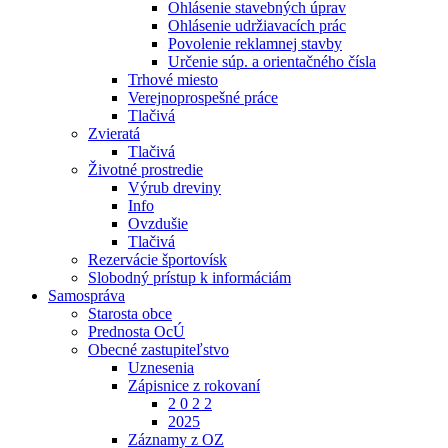
Ohlásenie stavebných úprav
Ohlásenie udržiavacích prác
Povolenie reklamnej stavby
Určenie súp. a orientačného čísla
Trhové miesto
Verejnoprospešné práce
Tlačivá
Zvieratá
Tlačivá
Životné prostredie
Výrub dreviny
Info
Ovzdušie
Tlačivá
Rezervácie športovísk
Slobodný prístup k informáciám
Samospráva
Starosta obce
Prednosta OcÚ
Obecné zastupiteľstvo
Uznesenia
Zápisnice z rokovaní
2 0 2 2
2025
Záznamy z OZ