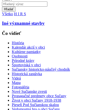
Hľadať
Všetko
H
I
R
S
Iné významné stavby
Čo vidieť
História
Kalendár akcií v obci
Kultúrne pamiatky
Osobnosti
Prírodné krásy
Športoviská v obci
Sučiansky historicko-náučný chodník
Historická zastávka
Videá
Mapa
Fotogaléria
Nové Sučianske zvesti
Propagačné predmety obce Sučany
Život v obci Sučany 1918-1938
Pieseň Pod Sučianskou skalou
Vedomostná hra o obci Sučany