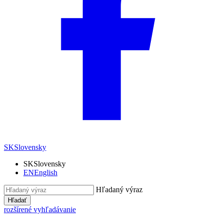
SK
Slovensky
SK
Slovensky
EN
English
Hľadaný výraz
Hľadať
rozšírené vyhľadávanie