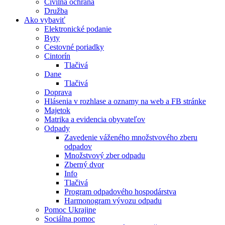
Civilná ochrana
Družba
Ako vybaviť
Elektronické podanie
Byty
Cestovné poriadky
Cintorín
Tlačivá
Dane
Tlačivá
Doprava
Hlásenia v rozhlase a oznamy na web a FB stránke
Majetok
Matrika a evidencia obyvateľov
Odpady
Zavedenie váženého množstvového zberu
odpadov
Množstvový zber odpadu
Zberný dvor
Info
Tlačivá
Program odpadového hospodárstva
Harmonogram vývozu odpadu
Pomoc Ukrajine
Sociálna pomoc