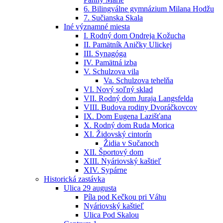
6. Bilingválne gymnázium Milana Hodžu
7. Sučianska Skala
Iné významné miesta
I. Rodný dom Ondreja Kožucha
II. Pamätník Aničky Ulickej
III. Synagóga
IV. Pamätná izba
V. Schulzova vila
Va. Schulzova tehelňa
VI. Nový soľný sklad
VII. Rodný dom Juraja Langsfelda
VIII. Budova rodiny Dvoráčkovcov
IX. Dom Eugena Lazišťana
X. Rodný dom Ruda Morica
XI. Židovský cintorín
Židia v Sučanoch
XII. Športový dom
XIII. Nyáriovský kaštieľ
XIV. Sypárne
Historická zastávka
Ulica 29 augusta
Píla pod Kečkou pri Váhu
Nyáriovský kaštieľ
Ulica Pod Skalou