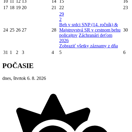
10
11
12
13
14
15
16
17
18
19
20
21
22
23
29
2
Beh v srdci SNP (14. ročník) &
24
25
26
27
28
Majstrovstvá SR v cestnom behu
30
policajtov
Záchranári deťom
2026
Zobraziť všetky záznamy z dňa
31
1
2
3
4
5
6
POČASIE
dnes, štvrtok 6. 8. 2026