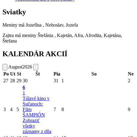
Sviatky
Meniny má
Jozefína
, Nehoslav, Jozefa
Zajtra má meniny
Štefánia
, Kajetán, Afra, Afrodita, Kajetána,
Štefana
KALENDÁR AKCIÍ
August
2026
Po
Ut
St
Št
Pia
So
Ne
27
28
29
30
31
1
2
6
1
Túlavé kino v
Sučanoch:
3
4
5
Film
7
8
9
ŠAMPIÓN
Zobraziť
všetky
záznamy z dňa