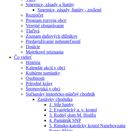
Smernice, zásady a štatúty
Smernice, zásady, štatúty - zrušené
Rozpočet
Program rozvoja obce
Verejné obstarávanie
Tlačivá
Zoznam daňových dlžníkov
Predaj⁄užívanie nehnuteľností
Dotácie
Majetkové priznania
Čo vidieť
História
Kalendár akcií v obci
Kultúrne pamiatky
Osobnosti
Prírodné krásy
Športoviská v obci
Sučiansky historicko-náučný chodník
Zastávky chodníka
1. Stĺp hanby
2. Evanjelický a. v. kostol
3. Rodný dom M. Hodžu
4. Pamätník SNP
5. Rímsko-katolícky kostol Nanebovzatia
Panny Márie