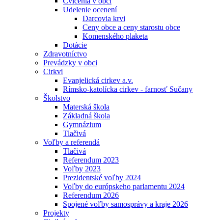
Cvičenia v obci
Udelenie ocenení
Darcovia krvi
Ceny obce a ceny starostu obce
Komenského plaketa
Dotácie
Zdravotníctvo
Prevádzky v obci
Cirkvi
Evanjelická cirkev a.v.
Rímsko-katolícka cirkev - farnosť Sučany
Školstvo
Materská škola
Základná škola
Gymnázium
Tlačivá
Voľby a referendá
Tlačivá
Referendum 2023
Voľby 2023
Prezidentské voľby 2024
Voľby do európskeho parlamentu 2024
Referendum 2026
Spojené voľby samosprávy a kraje 2026
Projekty