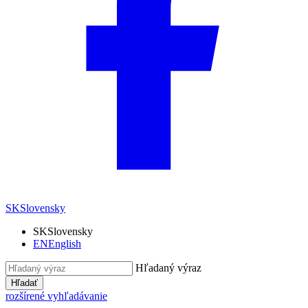
SK
Slovensky
SK
Slovensky
EN
English
Hľadaný výraz
Hľadať
rozšírené vyhľadávanie