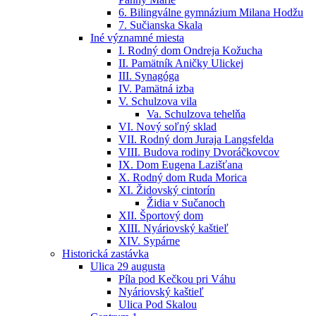
6. Bilingválne gymnázium Milana Hodžu
7. Sučianska Skala
Iné významné miesta
I. Rodný dom Ondreja Kožucha
II. Pamätník Aničky Ulickej
III. Synagóga
IV. Pamätná izba
V. Schulzova vila
Va. Schulzova tehelňa
VI. Nový soľný sklad
VII. Rodný dom Juraja Langsfelda
VIII. Budova rodiny Dvoráčkovcov
IX. Dom Eugena Lazišťana
X. Rodný dom Ruda Morica
XI. Židovský cintorín
Židia v Sučanoch
XII. Športový dom
XIII. Nyáriovský kaštieľ
XIV. Sypárne
Historická zastávka
Ulica 29 augusta
Píla pod Kečkou pri Váhu
Nyáriovský kaštieľ
Ulica Pod Skalou