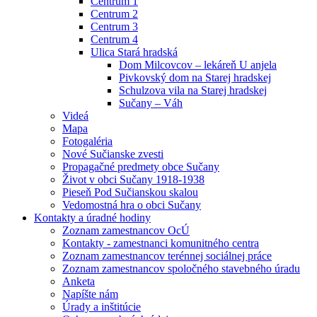
Centrum 1
Centrum 2
Centrum 3
Centrum 4
Ulica Stará hradská
Dom Milcovcov – lekáreň U anjela
Pivkovský dom na Starej hradskej
Schulzova vila na Starej hradskej
Sučany – Váh
Videá
Mapa
Fotogaléria
Nové Sučianske zvesti
Propagačné predmety obce Sučany
Život v obci Sučany 1918-1938
Pieseň Pod Sučianskou skalou
Vedomostná hra o obci Sučany
Kontakty a úradné hodiny
Zoznam zamestnancov OcÚ
Kontakty - zamestnanci komunitného centra
Zoznam zamestnancov terénnej sociálnej práce
Zoznam zamestnancov spoločného stavebného úradu
Anketa
Napíšte nám
Úrady a inštitúcie