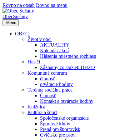
Rovno na obsah
Rovno na menu
Obec
Sučany
Menu
OBEC
Život v obci
AKTUALITY
Kalendár akcií
Hlásenia miestneho rozhlasu
Hasiči
Záznamy zo služieb DHZO
Komunitné centrum
činnosť
otváracie hodiny
Terénna sociálna práca
Činnosť
Kontakt a otváracie hodiny
Knižnica
Kultúra a šport
Spoločenské organizácie
Športové kluby
Prenájom športovísk
Cvičisko pre psov