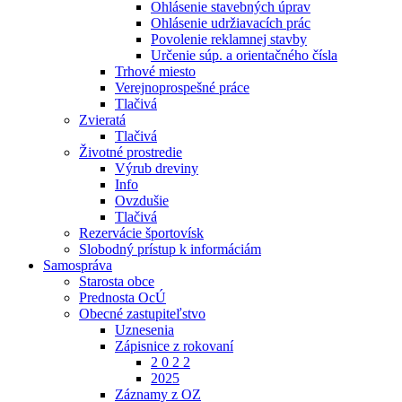
Ohlásenie stavebných úprav
Ohlásenie udržiavacích prác
Povolenie reklamnej stavby
Určenie súp. a orientačného čísla
Trhové miesto
Verejnoprospešné práce
Tlačivá
Zvieratá
Tlačivá
Životné prostredie
Výrub dreviny
Info
Ovzdušie
Tlačivá
Rezervácie športovísk
Slobodný prístup k informáciám
Samospráva
Starosta obce
Prednosta OcÚ
Obecné zastupiteľstvo
Uznesenia
Zápisnice z rokovaní
2 0 2 2
2025
Záznamy z OZ