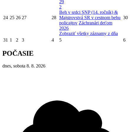
29
2
Beh v srdci SNP (14. ročník) &
24
25
26
27
28
Majstrovstvá SR v cestnom behu
30
policajtov
Záchranári deťom
2026
Zobraziť všetky záznamy z dňa
31
1
2
3
4
5
6
POČASIE
dnes, sobota 8. 8. 2026