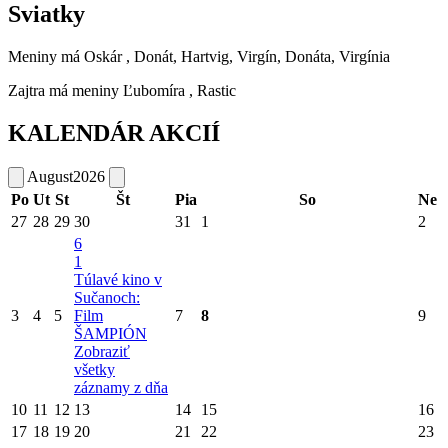
Sviatky
Meniny má
Oskár
, Donát, Hartvig, Virgín, Donáta, Virgínia
Zajtra má meniny
Ľubomíra
, Rastic
KALENDÁR AKCIÍ
August
2026
Po
Ut
St
Št
Pia
So
Ne
27
28
29
30
31
1
2
6
1
Túlavé kino v
Sučanoch:
3
4
5
Film
7
8
9
ŠAMPIÓN
Zobraziť
všetky
záznamy z dňa
10
11
12
13
14
15
16
17
18
19
20
21
22
23