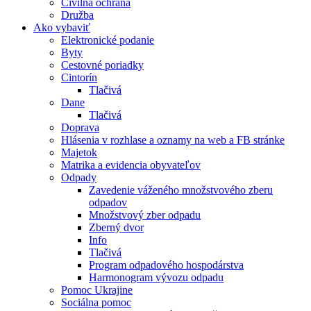
Civilná ochrana
Družba
Ako vybaviť
Elektronické podanie
Byty
Cestovné poriadky
Cintorín
Tlačivá
Dane
Tlačivá
Doprava
Hlásenia v rozhlase a oznamy na web a FB stránke
Majetok
Matrika a evidencia obyvateľov
Odpady
Zavedenie váženého množstvového zberu
odpadov
Množstvový zber odpadu
Zberný dvor
Info
Tlačivá
Program odpadového hospodárstva
Harmonogram vývozu odpadu
Pomoc Ukrajine
Sociálna pomoc