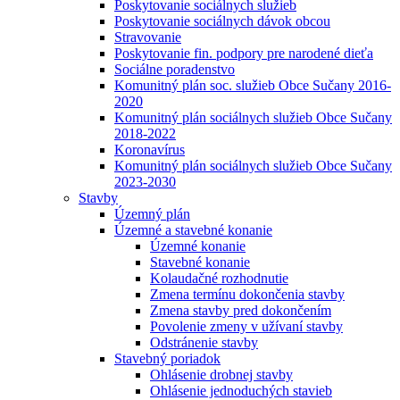
Poskytovanie sociálnych služieb
Poskytovanie sociálnych dávok obcou
Stravovanie
Poskytovanie fin. podpory pre narodené dieťa
Sociálne poradenstvo
Komunitný plán soc. služieb Obce Sučany 2016-
2020
Komunitný plán sociálnych služieb Obce Sučany
2018-2022
Koronavírus
Komunitný plán sociálnych služieb Obce Sučany
2023-2030
Stavby
Územný plán
Územné a stavebné konanie
Územné konanie
Stavebné konanie
Kolaudačné rozhodnutie
Zmena termínu dokončenia stavby
Zmena stavby pred dokončením
Povolenie zmeny v užívaní stavby
Odstránenie stavby
Stavebný poriadok
Ohlásenie drobnej stavby
Ohlásenie jednoduchých stavieb