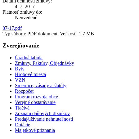
Dátum účinnosti zmluvy:
4. 7. 2017
Platnosť zmluvy do:
Neuvedené
87-17.pdf
Typ súboru: PDF dokument, Veľkosť: 1,7 MB
Zverejňovanie
Úradná tabula
Zmluvy, Faktúry, Objednávky
Byty
Hrobové miesta
VZN
Smernice, zásady a štatúty
Rozpočet
Program rozvoja obce
Verejné obstarávanie
Tlačivá
Zoznam daňových dlžníkov
Predaj⁄užívanie nehnuteľností
Dotácie
Majetkové priznania