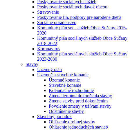
Poskytovanie sociálnych služieb
Poskytovanie sociálnych dávok obcou
Stravovanie
Poskytovanie fin. podpory pre narodené dieťa
Sociálne poradenstvo
Komunitný plán soc. služieb Obce Sučany 2016-
2020
Komunitný plán sociálnych služieb Obce Sučany
2018-2022
Koronavírus
Komunitný plán sociálnych služieb Obce Sučany
2023-2030
Stavby
Územný plán
Územné a stavebné konanie
Územné konanie
Stavebné konanie
Kolaudačné rozhodnutie
Zmena termínu dokončenia stavby
Zmena stavby pred dokončením
Povolenie zmeny v užívaní stavby
Odstránenie stavby
Stavebný poriadok
Ohlásenie drobnej stavby
Ohlásenie jednoduchých stavieb