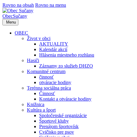
Rovno na obsah
Rovno na menu
Obec
Sučany
Menu
OBEC
Život v obci
AKTUALITY
Kalendár akcií
Hlásenia miestneho rozhlasu
Hasiči
Záznamy zo služieb DHZO
Komunitné centrum
činnosť
otváracie hodiny
Terénna sociálna práca
Činnosť
Kontakt a otváracie hodiny
Knižnica
Kultúra a šport
Spoločenské organizácie
Športové kluby
Prenájom športovísk
Cvičisko pre psov