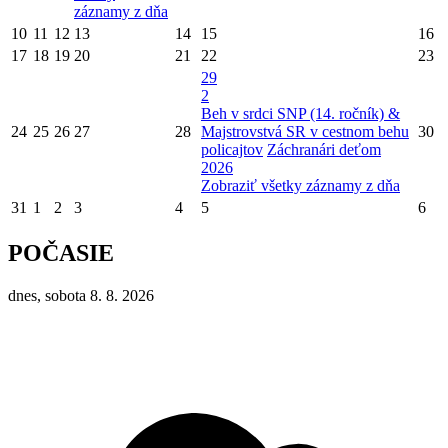
záznamy z dňa
10
11
12
13
14
15
16
17
18
19
20
21
22
23
29
2
Beh v srdci SNP (14. ročník) &
24
25
26
27
28
Majstrovstvá SR v cestnom behu
30
policajtov
Záchranári deťom
2026
Zobraziť všetky záznamy z dňa
31
1
2
3
4
5
6
POČASIE
dnes, sobota 8. 8. 2026