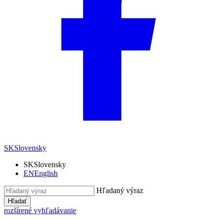
SK
Slovensky
SK
Slovensky
EN
English
Hľadaný výraz
Hľadať
rozšírené vyhľadávanie