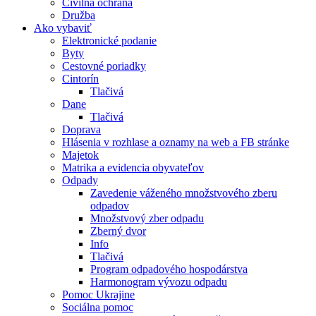
Civilná ochrana
Družba
Ako vybaviť
Elektronické podanie
Byty
Cestovné poriadky
Cintorín
Tlačivá
Dane
Tlačivá
Doprava
Hlásenia v rozhlase a oznamy na web a FB stránke
Majetok
Matrika a evidencia obyvateľov
Odpady
Zavedenie váženého množstvového zberu
odpadov
Množstvový zber odpadu
Zberný dvor
Info
Tlačivá
Program odpadového hospodárstva
Harmonogram vývozu odpadu
Pomoc Ukrajine
Sociálna pomoc