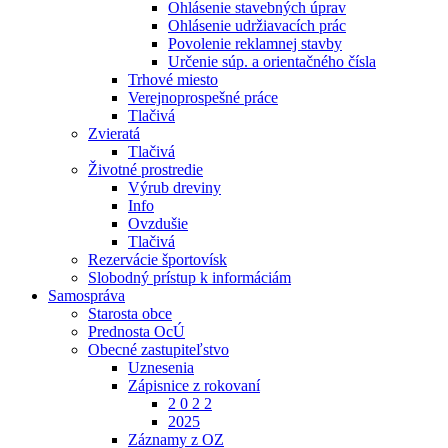
Ohlásenie stavebných úprav
Ohlásenie udržiavacích prác
Povolenie reklamnej stavby
Určenie súp. a orientačného čísla
Trhové miesto
Verejnoprospešné práce
Tlačivá
Zvieratá
Tlačivá
Životné prostredie
Výrub dreviny
Info
Ovzdušie
Tlačivá
Rezervácie športovísk
Slobodný prístup k informáciám
Samospráva
Starosta obce
Prednosta OcÚ
Obecné zastupiteľstvo
Uznesenia
Zápisnice z rokovaní
2 0 2 2
2025
Záznamy z OZ