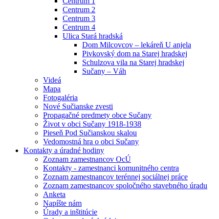
Centrum 1
Centrum 2
Centrum 3
Centrum 4
Ulica Stará hradská
Dom Milcovcov – lekáreň U anjela
Pivkovský dom na Starej hradskej
Schulzova vila na Starej hradskej
Sučany – Váh
Videá
Mapa
Fotogaléria
Nové Sučianske zvesti
Propagačné predmety obce Sučany
Život v obci Sučany 1918-1938
Pieseň Pod Sučianskou skalou
Vedomostná hra o obci Sučany
Kontakty a úradné hodiny
Zoznam zamestnancov OcÚ
Kontakty - zamestnanci komunitného centra
Zoznam zamestnancov terénnej sociálnej práce
Zoznam zamestnancov spoločného stavebného úradu
Anketa
Napíšte nám
Úrady a inštitúcie