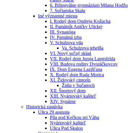
6. Bilingválne gymnázium Milana Hodžu
7. Sučianska Skala
Iné významné miesta
I. Rodný dom Ondreja Kožucha
II. Pamätník Aničky Ulickej
III. Synagóga
IV. Pamätná izba
V. Schulzova vila
Va. Schulzova tehelňa
VI. Nový soľný sklad
VII. Rodný dom Juraja Langsfelda
VIII. Budova rodiny Dvoráčkovcov
IX. Dom Eugena Lazišťana
X. Rodný dom Ruda Morica
XI. Židovský cintorín
Židia v Sučanoch
XII. Športový dom
XIII. Nyáriovský kaštieľ
XIV. Sypárne
Historická zastávka
Ulica 29 augusta
Píla pod Kečkou pri Váhu
Nyáriovský kaštieľ
Ulica Pod Skalou