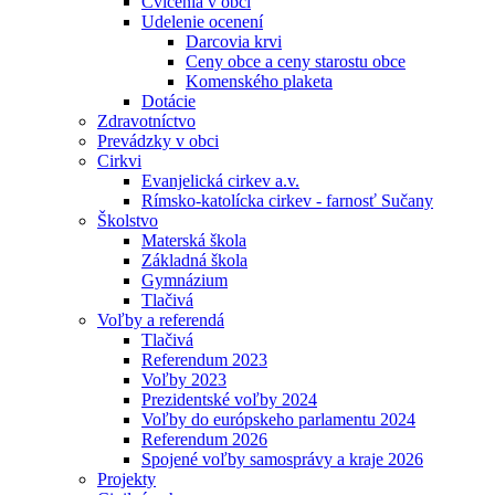
Cvičenia v obci
Udelenie ocenení
Darcovia krvi
Ceny obce a ceny starostu obce
Komenského plaketa
Dotácie
Zdravotníctvo
Prevádzky v obci
Cirkvi
Evanjelická cirkev a.v.
Rímsko-katolícka cirkev - farnosť Sučany
Školstvo
Materská škola
Základná škola
Gymnázium
Tlačivá
Voľby a referendá
Tlačivá
Referendum 2023
Voľby 2023
Prezidentské voľby 2024
Voľby do európskeho parlamentu 2024
Referendum 2026
Spojené voľby samosprávy a kraje 2026
Projekty