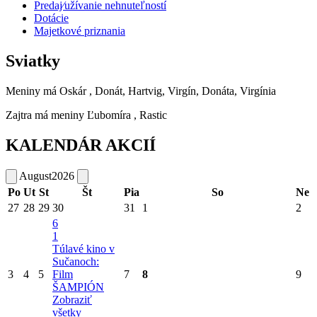
Predaj⁄užívanie nehnuteľností
Dotácie
Majetkové priznania
Sviatky
Meniny má
Oskár
, Donát, Hartvig, Virgín, Donáta, Virgínia
Zajtra má meniny
Ľubomíra
, Rastic
KALENDÁR AKCIÍ
August
2026
Po
Ut
St
Št
Pia
So
Ne
27
28
29
30
31
1
2
6
1
Túlavé kino v
Sučanoch:
3
4
5
Film
7
8
9
ŠAMPIÓN
Zobraziť
všetky