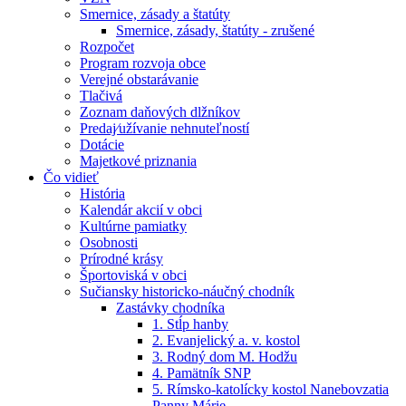
Smernice, zásady a štatúty
Smernice, zásady, štatúty - zrušené
Rozpočet
Program rozvoja obce
Verejné obstarávanie
Tlačivá
Zoznam daňových dlžníkov
Predaj⁄užívanie nehnuteľností
Dotácie
Majetkové priznania
Čo vidieť
História
Kalendár akcií v obci
Kultúrne pamiatky
Osobnosti
Prírodné krásy
Športoviská v obci
Sučiansky historicko-náučný chodník
Zastávky chodníka
1. Stĺp hanby
2. Evanjelický a. v. kostol
3. Rodný dom M. Hodžu
4. Pamätník SNP
5. Rímsko-katolícky kostol Nanebovzatia
Panny Márie