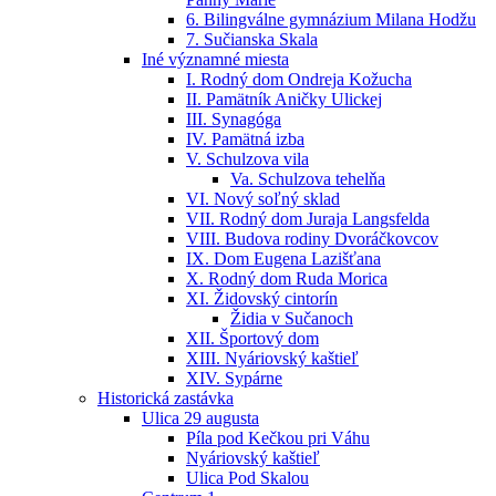
6. Bilingválne gymnázium Milana Hodžu
7. Sučianska Skala
Iné významné miesta
I. Rodný dom Ondreja Kožucha
II. Pamätník Aničky Ulickej
III. Synagóga
IV. Pamätná izba
V. Schulzova vila
Va. Schulzova tehelňa
VI. Nový soľný sklad
VII. Rodný dom Juraja Langsfelda
VIII. Budova rodiny Dvoráčkovcov
IX. Dom Eugena Lazišťana
X. Rodný dom Ruda Morica
XI. Židovský cintorín
Židia v Sučanoch
XII. Športový dom
XIII. Nyáriovský kaštieľ
XIV. Sypárne
Historická zastávka
Ulica 29 augusta
Píla pod Kečkou pri Váhu
Nyáriovský kaštieľ
Ulica Pod Skalou