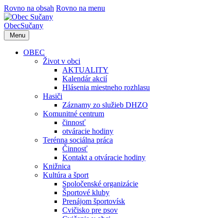
Rovno na obsah
Rovno na menu
Obec
Sučany
Menu
OBEC
Život v obci
AKTUALITY
Kalendár akcií
Hlásenia miestneho rozhlasu
Hasiči
Záznamy zo služieb DHZO
Komunitné centrum
činnosť
otváracie hodiny
Terénna sociálna práca
Činnosť
Kontakt a otváracie hodiny
Knižnica
Kultúra a šport
Spoločenské organizácie
Športové kluby
Prenájom športovísk
Cvičisko pre psov