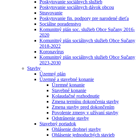
Poskytovanie sociálnych služieb
Poskytovanie sociálnych dávok obcou
Stravovanie
Poskytovanie fin. podpory pre narodené dieťa
Sociálne poradenstvo
Komunitný plán soc. služieb Obce Sučany 2016-
2020
Komunitný plán sociálnych služieb Obce Sučany
2018-2022
Koronavírus
Komunitný plán sociálnych služieb Obce Sučany
2023-2030
Stavby
Územný plán
Územné a stavebné konanie
Územné konanie
Stavebné konanie
Kolaudačné rozhodnutie
Zmena termínu dokončenia stavby
Zmena stavby pred dokončením
Povolenie zmeny v užívaní stavby
Odstránenie stavby
Stavebný poriadok
Ohlásenie drobnej stavby
Ohlásenie jednoduchých stavieb