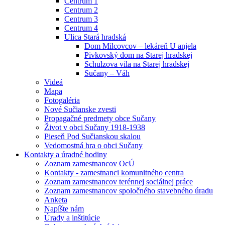
Centrum 1
Centrum 2
Centrum 3
Centrum 4
Ulica Stará hradská
Dom Milcovcov – lekáreň U anjela
Pivkovský dom na Starej hradskej
Schulzova vila na Starej hradskej
Sučany – Váh
Videá
Mapa
Fotogaléria
Nové Sučianske zvesti
Propagačné predmety obce Sučany
Život v obci Sučany 1918-1938
Pieseň Pod Sučianskou skalou
Vedomostná hra o obci Sučany
Kontakty a úradné hodiny
Zoznam zamestnancov OcÚ
Kontakty - zamestnanci komunitného centra
Zoznam zamestnancov terénnej sociálnej práce
Zoznam zamestnancov spoločného stavebného úradu
Anketa
Napíšte nám
Úrady a inštitúcie