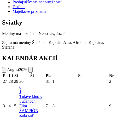
Predaj⁄užívanie nehnuteľností
Dotácie
Majetkové priznania
Sviatky
Meniny má
Jozefína
, Nehoslav, Jozefa
Zajtra má meniny
Štefánia
, Kajetán, Afra, Afrodita, Kajetána,
Štefana
KALENDÁR AKCIÍ
August
2026
Po
Ut
St
Št
Pia
So
Ne
27
28
29
30
31
1
2
6
1
Túlavé kino v
Sučanoch:
3
4
5
Film
7
8
9
ŠAMPIÓN
Zobraziť