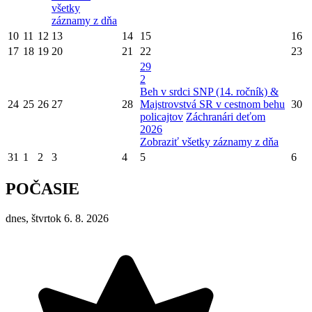
všetky
záznamy z dňa
10
11
12
13
14
15
16
17
18
19
20
21
22
23
29
2
Beh v srdci SNP (14. ročník) &
24
25
26
27
28
Majstrovstvá SR v cestnom behu
30
policajtov
Záchranári deťom
2026
Zobraziť všetky záznamy z dňa
31
1
2
3
4
5
6
POČASIE
dnes, štvrtok 6. 8. 2026