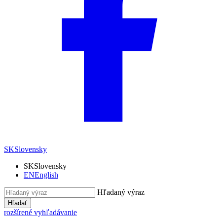
SK
Slovensky
SK
Slovensky
EN
English
Hľadaný výraz
Hľadať
rozšírené vyhľadávanie