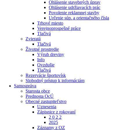
Ohlásenie stavebných úprav
Ohlásenie udržiavacích prác
Povolenie reklamnej stavby
Určenie súp. a orientačného čísla
Trhové miesto
Verejnoprospešné práce
Tlačivá
Zvieratá
Tlačivá
Životné prostredie
Výrub dreviny
Info
Ovzdušie
Tlačivá
Rezervácie športovísk
Slobodný prístup k informáciám
Samospráva
Starosta obce
Prednosta OcÚ
Obecné zastupiteľstvo
Uznesenia
Zápisnice z rokovaní
2 0 2 2
2025
Záznamy z OZ