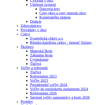
Cvičenia v obci
Udelenie ocenení
Darcovia krvi
Ceny obce a ceny starostu obce
Komenského plaketa
Dotácie
Zdravotníctvo
Prevádzky v obci
Cirkvi
Evanjelická cirkev a.v.
Rímsko-katolícka cirkev - farnosť Sučany
Školstvo
Materská škola
Základná škola
Gymnázium
Tlačivá
Voľby a referendá
Tlačivá
Referendum 2023
Voľby 2023
Prezidentské voľby 2024
Voľby do európskeho parlamentu 2024
Referendum 2026
Spojené voľby samosprávy a kraje 2026
Projekty