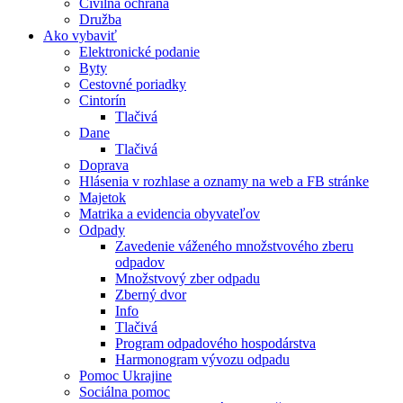
Civilná ochrana
Družba
Ako vybaviť
Elektronické podanie
Byty
Cestovné poriadky
Cintorín
Tlačivá
Dane
Tlačivá
Doprava
Hlásenia v rozhlase a oznamy na web a FB stránke
Majetok
Matrika a evidencia obyvateľov
Odpady
Zavedenie váženého množstvového zberu
odpadov
Množstvový zber odpadu
Zberný dvor
Info
Tlačivá
Program odpadového hospodárstva
Harmonogram vývozu odpadu
Pomoc Ukrajine
Sociálna pomoc