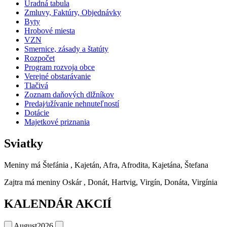
Úradná tabula
Zmluvy, Faktúry, Objednávky
Byty
Hrobové miesta
VZN
Smernice, zásady a štatúty
Rozpočet
Program rozvoja obce
Verejné obstarávanie
Tlačivá
Zoznam daňových dlžníkov
Predaj⁄užívanie nehnuteľností
Dotácie
Majetkové priznania
Sviatky
Meniny má
Štefánia
, Kajetán, Afra, Afrodita, Kajetána, Štefana
Zajtra má meniny
Oskár
, Donát, Hartvig, Virgín, Donáta, Virgínia
KALENDÁR AKCIÍ
August
2026