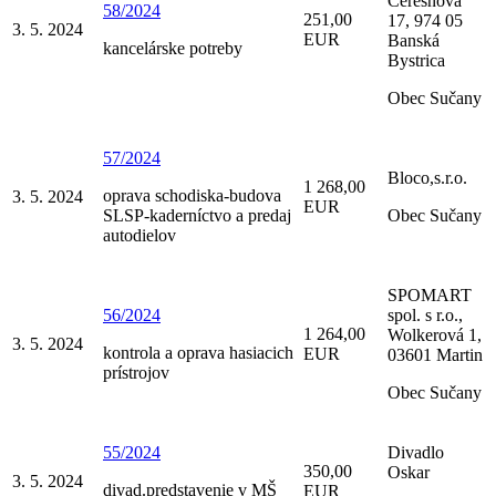
Čerešňová
58/2024
251,00
17, 974 05
3. 5. 2024
EUR
Banská
kancelárske potreby
Bystrica
Obec Sučany
57/2024
Bloco,s.r.o.
1 268,00
oprava schodiska-budova
3. 5. 2024
EUR
SLSP-kaderníctvo a predaj
Obec Sučany
autodielov
SPOMART
56/2024
spol. s r.o.,
1 264,00
Wolkerová 1,
3. 5. 2024
kontrola a oprava hasiacich
EUR
03601 Martin
prístrojov
Obec Sučany
55/2024
Divadlo
350,00
Oskar
3. 5. 2024
divad.predstavenie v MŠ
EUR