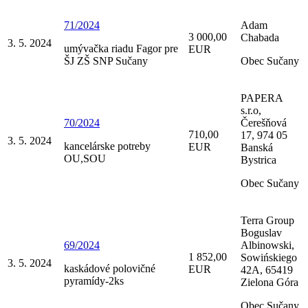
71/2024
Adam
3 000,00
Chabada
3. 5. 2024
umývačka riadu Fagor pre
EUR
ŠJ ZŠ SNP Sučany
Obec Sučany
PAPERA
s.r.o,
70/2024
Čerešňová
710,00
17, 974 05
3. 5. 2024
kancelárske potreby
EUR
Banská
OU,SOU
Bystrica
Obec Sučany
Terra Group
Boguslav
69/2024
Albinowski,
1 852,00
Sowińskiego
3. 5. 2024
kaskádové polovičné
EUR
42A, 65419
pyramídy-2ks
Zielona Góra
Obec Sučany