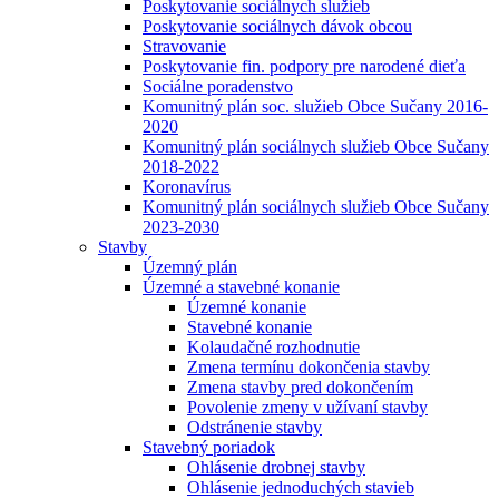
Poskytovanie sociálnych služieb
Poskytovanie sociálnych dávok obcou
Stravovanie
Poskytovanie fin. podpory pre narodené dieťa
Sociálne poradenstvo
Komunitný plán soc. služieb Obce Sučany 2016-
2020
Komunitný plán sociálnych služieb Obce Sučany
2018-2022
Koronavírus
Komunitný plán sociálnych služieb Obce Sučany
2023-2030
Stavby
Územný plán
Územné a stavebné konanie
Územné konanie
Stavebné konanie
Kolaudačné rozhodnutie
Zmena termínu dokončenia stavby
Zmena stavby pred dokončením
Povolenie zmeny v užívaní stavby
Odstránenie stavby
Stavebný poriadok
Ohlásenie drobnej stavby
Ohlásenie jednoduchých stavieb