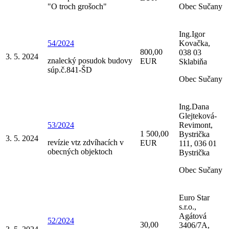
"O troch grošoch"
Obec Sučany
Ing.Igor
54/2024
Kovačka,
800,00
038 03
3. 5. 2024
znalecký posudok budovy
EUR
Sklabiňa
súp.č.841-ŠD
Obec Sučany
Ing.Dana
Glejteková-
53/2024
Revimont,
1 500,00
Bystrička
3. 5. 2024
revízie vtz zdvíhacích v
EUR
111, 036 01
obecných objektoch
Bystrička
Obec Sučany
Euro Star
s.r.o.,
Agátová
52/2024
30,00
3406/7A,