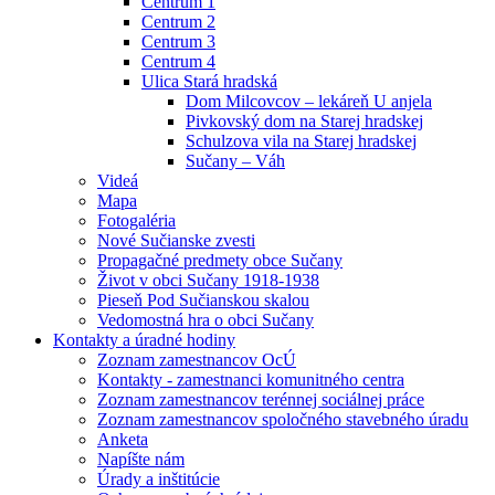
Centrum 1
Centrum 2
Centrum 3
Centrum 4
Ulica Stará hradská
Dom Milcovcov – lekáreň U anjela
Pivkovský dom na Starej hradskej
Schulzova vila na Starej hradskej
Sučany – Váh
Videá
Mapa
Fotogaléria
Nové Sučianske zvesti
Propagačné predmety obce Sučany
Život v obci Sučany 1918-1938
Pieseň Pod Sučianskou skalou
Vedomostná hra o obci Sučany
Kontakty a úradné hodiny
Zoznam zamestnancov OcÚ
Kontakty - zamestnanci komunitného centra
Zoznam zamestnancov terénnej sociálnej práce
Zoznam zamestnancov spoločného stavebného úradu
Anketa
Napíšte nám
Úrady a inštitúcie