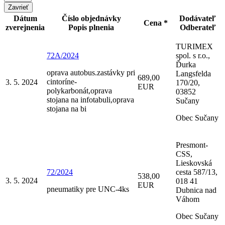
Zavrieť
Dátum
Číslo objednávky
Dodávateľ
Cena *
zverejnenia
Popis plnenia
Odberateľ
TURIMEX
72A/2024
spol. s r.o.,
Ďurka
oprava autobus.zastávky pri
Langsfelda
689,00
cintoríne-
3. 5. 2024
170/20,
EUR
polykarbonát,oprava
03852
stojana na infotabuli,oprava
Sučany
stojana na bi
Obec Sučany
Presmont-
CSS,
Lieskovská
72/2024
cesta 587/13,
538,00
3. 5. 2024
018 41
EUR
pneumatiky pre UNC-4ks
Dubnica nad
Váhom
Obec Sučany