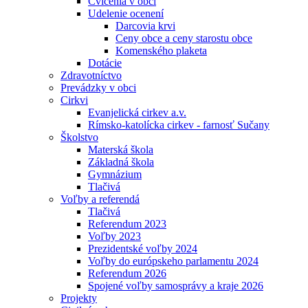
Cvičenia v obci
Udelenie ocenení
Darcovia krvi
Ceny obce a ceny starostu obce
Komenského plaketa
Dotácie
Zdravotníctvo
Prevádzky v obci
Cirkvi
Evanjelická cirkev a.v.
Rímsko-katolícka cirkev - farnosť Sučany
Školstvo
Materská škola
Základná škola
Gymnázium
Tlačivá
Voľby a referendá
Tlačivá
Referendum 2023
Voľby 2023
Prezidentské voľby 2024
Voľby do európskeho parlamentu 2024
Referendum 2026
Spojené voľby samosprávy a kraje 2026
Projekty