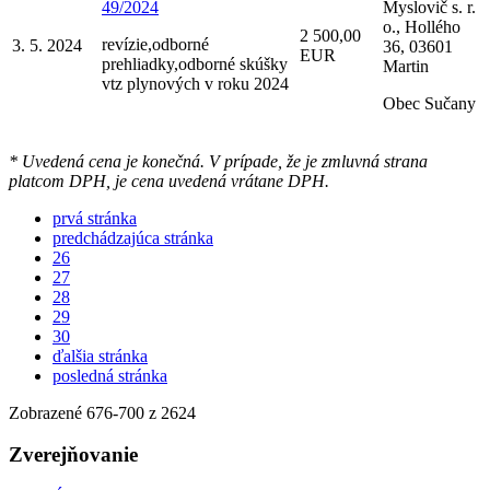
49/2024
Myslovič s. r.
o., Hollého
2 500,00
revízie,odborné
3. 5. 2024
36, 03601
EUR
prehliadky,odborné skúšky
Martin
vtz plynových v roku 2024
Obec Sučany
* Uvedená cena je konečná. V prípade, že je zmluvná strana
platcom DPH, je cena uvedená vrátane DPH.
prvá stránka
predchádzajúca stránka
26
27
28
29
30
ďalšia stránka
posledná stránka
Zobrazené
676
-
700
z 2624
Zverejňovanie