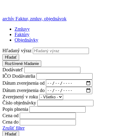
archív Faktur, zmluv, objednávok
Zmluvy
Faktúry
Objednávky
Hľadaný výraz
Hľadať
Rozšírené hľadanie
Dodávateľ
IČO Dodávatelia
Dátum zverejnenia od
Dátum zverejnenia do
Zverejnený v roku
Číslo objednávky
Popis plnenia
Cena od
Cena do
Zrušiť filter