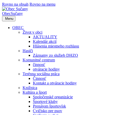
Rovno na obsah
Rovno na menu
Obec
Sučany
Menu
OBEC
Život v obci
AKTUALITY
Kalendár akcií
Hlásenia miestneho rozhlasu
Hasiči
Záznamy zo služieb DHZO
Komunitné centrum
činnosť
otváracie hodiny
Terénna sociálna práca
Činnosť
Kontakt a otváracie hodiny
Knižnica
Kultúra a šport
Spoločenské organizácie
Športové kluby
Prenájom športovísk
Cvičisko pre psov