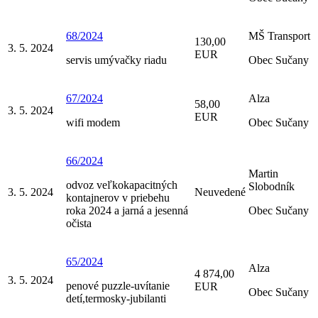
68/2024
MŠ Transport
130,00
3. 5. 2024
EUR
servis umývačky riadu
Obec Sučany
67/2024
Alza
58,00
3. 5. 2024
EUR
wifi modem
Obec Sučany
66/2024
Martin
odvoz veľkokapacitných
Slobodník
3. 5. 2024
Neuvedené
kontajnerov v priebehu
roka 2024 a jarná a jesenná
Obec Sučany
očista
65/2024
Alza
4 874,00
3. 5. 2024
penové puzzle-uvítanie
EUR
Obec Sučany
detí,termosky-jubilanti