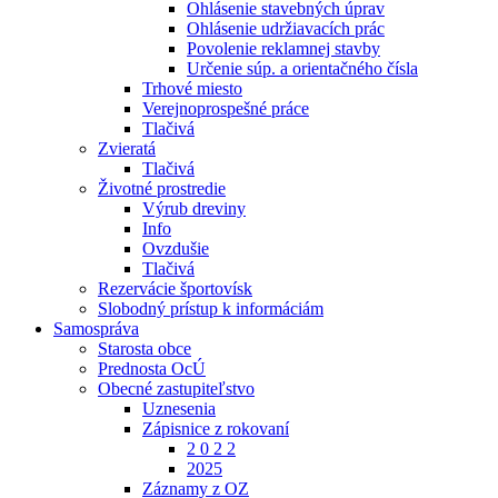
Ohlásenie stavebných úprav
Ohlásenie udržiavacích prác
Povolenie reklamnej stavby
Určenie súp. a orientačného čísla
Trhové miesto
Verejnoprospešné práce
Tlačivá
Zvieratá
Tlačivá
Životné prostredie
Výrub dreviny
Info
Ovzdušie
Tlačivá
Rezervácie športovísk
Slobodný prístup k informáciám
Samospráva
Starosta obce
Prednosta OcÚ
Obecné zastupiteľstvo
Uznesenia
Zápisnice z rokovaní
2 0 2 2
2025
Záznamy z OZ