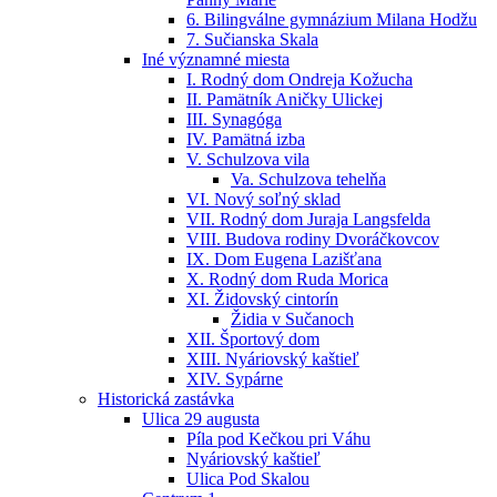
6. Bilingválne gymnázium Milana Hodžu
7. Sučianska Skala
Iné významné miesta
I. Rodný dom Ondreja Kožucha
II. Pamätník Aničky Ulickej
III. Synagóga
IV. Pamätná izba
V. Schulzova vila
Va. Schulzova tehelňa
VI. Nový soľný sklad
VII. Rodný dom Juraja Langsfelda
VIII. Budova rodiny Dvoráčkovcov
IX. Dom Eugena Lazišťana
X. Rodný dom Ruda Morica
XI. Židovský cintorín
Židia v Sučanoch
XII. Športový dom
XIII. Nyáriovský kaštieľ
XIV. Sypárne
Historická zastávka
Ulica 29 augusta
Píla pod Kečkou pri Váhu
Nyáriovský kaštieľ
Ulica Pod Skalou