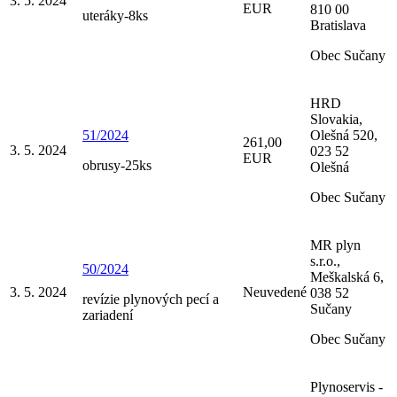
3. 5. 2024
EUR
810 00
uteráky-8ks
Bratislava
Obec Sučany
HRD
Slovakia,
51/2024
Olešná 520,
261,00
3. 5. 2024
023 52
EUR
obrusy-25ks
Olešná
Obec Sučany
MR plyn
s.r.o.,
50/2024
Meškalská 6,
3. 5. 2024
Neuvedené
038 52
revízie plynových pecí a
Sučany
zariadení
Obec Sučany
Plynoservis -