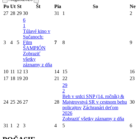
Po
Ut
St
Št
Pia
So
Ne
27
28
29
30
31
1
2
6
1
Túlavé kino v
Sučanoch:
3
4
5
Film
7
8
9
ŠAMPIÓN
Zobraziť
všetky
záznamy z dňa
10
11
12
13
14
15
16
17
18
19
20
21
22
23
29
2
Beh v srdci SNP (14. ročník) &
24
25
26
27
28
Majstrovstvá SR v cestnom behu
30
policajtov
Záchranári deťom
2026
Zobraziť všetky záznamy z dňa
31
1
2
3
4
5
6