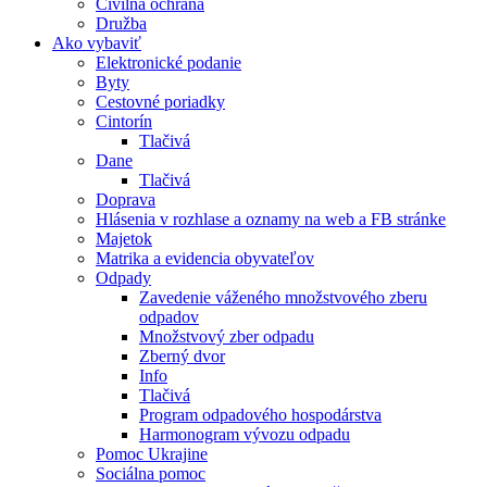
Civilná ochrana
Družba
Ako vybaviť
Elektronické podanie
Byty
Cestovné poriadky
Cintorín
Tlačivá
Dane
Tlačivá
Doprava
Hlásenia v rozhlase a oznamy na web a FB stránke
Majetok
Matrika a evidencia obyvateľov
Odpady
Zavedenie váženého množstvového zberu
odpadov
Množstvový zber odpadu
Zberný dvor
Info
Tlačivá
Program odpadového hospodárstva
Harmonogram vývozu odpadu
Pomoc Ukrajine
Sociálna pomoc