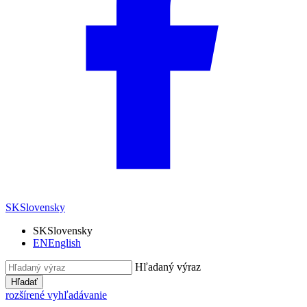
SK
Slovensky
SK
Slovensky
EN
English
Hľadaný výraz
Hľadať
rozšírené vyhľadávanie