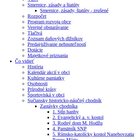
Smernice, zásady a štatúty
Smernice, zásady, štatúty - zrušené
Rozpočet
Program rozvoja obce
Verejné obstarávanie
Tlačivá
Zoznam daňových dlžníkov
Predaj⁄užívanie nehnuteľností
Dotácie
Majetkové priznania
Čo vidieť
História
Kalendár akcií v obci
Kultúrne pamiatky
Osobnosti
Prírodné krásy
Športoviská v obci
Sučiansky historicko-náučný chodník
Zastávky chodníka
1. Stĺp hanby
2. Evanjelický a. v. kostol
3. Rodný dom M. Hodžu
4. Pamätník SNP
5. Rímsko-katolícky kostol Nanebovzatia
Panny Márie