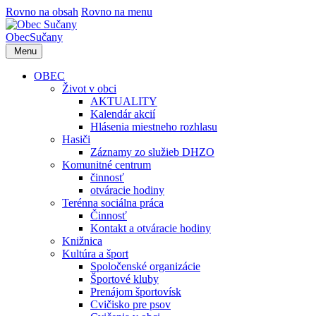
Rovno na obsah
Rovno na menu
Obec
Sučany
Menu
OBEC
Život v obci
AKTUALITY
Kalendár akcií
Hlásenia miestneho rozhlasu
Hasiči
Záznamy zo služieb DHZO
Komunitné centrum
činnosť
otváracie hodiny
Terénna sociálna práca
Činnosť
Kontakt a otváracie hodiny
Knižnica
Kultúra a šport
Spoločenské organizácie
Športové kluby
Prenájom športovísk
Cvičisko pre psov