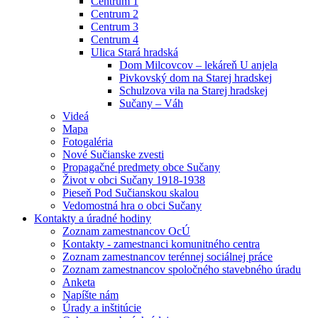
Centrum 1
Centrum 2
Centrum 3
Centrum 4
Ulica Stará hradská
Dom Milcovcov – lekáreň U anjela
Pivkovský dom na Starej hradskej
Schulzova vila na Starej hradskej
Sučany – Váh
Videá
Mapa
Fotogaléria
Nové Sučianske zvesti
Propagačné predmety obce Sučany
Život v obci Sučany 1918-1938
Pieseň Pod Sučianskou skalou
Vedomostná hra o obci Sučany
Kontakty a úradné hodiny
Zoznam zamestnancov OcÚ
Kontakty - zamestnanci komunitného centra
Zoznam zamestnancov terénnej sociálnej práce
Zoznam zamestnancov spoločného stavebného úradu
Anketa
Napíšte nám
Úrady a inštitúcie