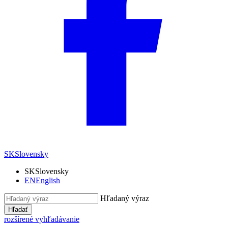
SK
Slovensky
SK
Slovensky
EN
English
Hľadaný výraz
Hľadať
rozšírené vyhľadávanie