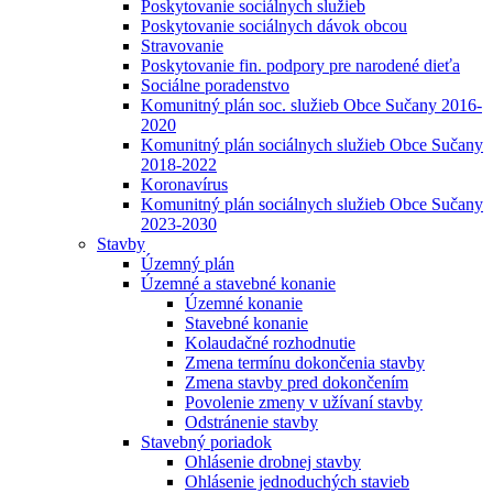
Poskytovanie sociálnych služieb
Poskytovanie sociálnych dávok obcou
Stravovanie
Poskytovanie fin. podpory pre narodené dieťa
Sociálne poradenstvo
Komunitný plán soc. služieb Obce Sučany 2016-
2020
Komunitný plán sociálnych služieb Obce Sučany
2018-2022
Koronavírus
Komunitný plán sociálnych služieb Obce Sučany
2023-2030
Stavby
Územný plán
Územné a stavebné konanie
Územné konanie
Stavebné konanie
Kolaudačné rozhodnutie
Zmena termínu dokončenia stavby
Zmena stavby pred dokončením
Povolenie zmeny v užívaní stavby
Odstránenie stavby
Stavebný poriadok
Ohlásenie drobnej stavby
Ohlásenie jednoduchých stavieb