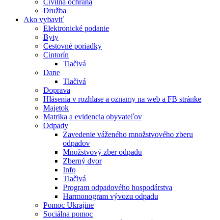
Civilná ochrana
Družba
Ako vybaviť
Elektronické podanie
Byty
Cestovné poriadky
Cintorín
Tlačivá
Dane
Tlačivá
Doprava
Hlásenia v rozhlase a oznamy na web a FB stránke
Majetok
Matrika a evidencia obyvateľov
Odpady
Zavedenie váženého množstvového zberu
odpadov
Množstvový zber odpadu
Zberný dvor
Info
Tlačivá
Program odpadového hospodárstva
Harmonogram vývozu odpadu
Pomoc Ukrajine
Sociálna pomoc