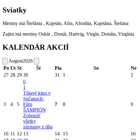
Sviatky
Meniny má
Štefánia
, Kajetán, Afra, Afrodita, Kajetána, Štefana
Zajtra má meniny
Oskár
, Donát, Hartvig, Virgín, Donáta, Virgínia
KALENDÁR AKCIÍ
August
2026
Po
Ut
St
Št
Pia
So
Ne
27
28
29
30
31
1
2
6
1
Túlavé kino v
Sučanoch:
3
4
5
Film
7
8
9
ŠAMPIÓN
Zobraziť
všetky
záznamy z dňa
10
11
12
13
14
15
16