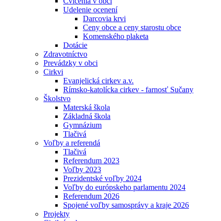
Cvičenia v obci
Udelenie ocenení
Darcovia krvi
Ceny obce a ceny starostu obce
Komenského plaketa
Dotácie
Zdravotníctvo
Prevádzky v obci
Cirkvi
Evanjelická cirkev a.v.
Rímsko-katolícka cirkev - farnosť Sučany
Školstvo
Materská škola
Základná škola
Gymnázium
Tlačivá
Voľby a referendá
Tlačivá
Referendum 2023
Voľby 2023
Prezidentské voľby 2024
Voľby do európskeho parlamentu 2024
Referendum 2026
Spojené voľby samosprávy a kraje 2026
Projekty