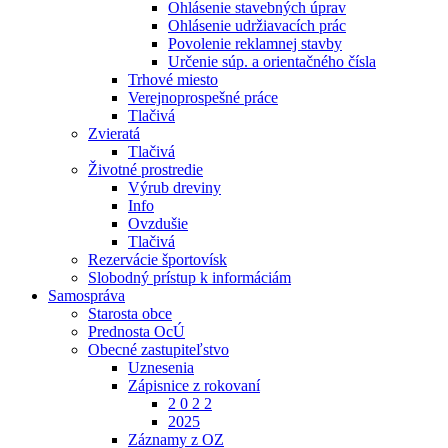
Ohlásenie stavebných úprav
Ohlásenie udržiavacích prác
Povolenie reklamnej stavby
Určenie súp. a orientačného čísla
Trhové miesto
Verejnoprospešné práce
Tlačivá
Zvieratá
Tlačivá
Životné prostredie
Výrub dreviny
Info
Ovzdušie
Tlačivá
Rezervácie športovísk
Slobodný prístup k informáciám
Samospráva
Starosta obce
Prednosta OcÚ
Obecné zastupiteľstvo
Uznesenia
Zápisnice z rokovaní
2 0 2 2
2025
Záznamy z OZ