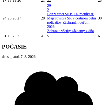
17
18
19
20
21
22
23
29
2
Beh v srdci SNP (14. ročník) &
24
25
26
27
28
Majstrovstvá SR v cestnom behu
30
policajtov
Záchranári deťom
2026
Zobraziť všetky záznamy z dňa
31
1
2
3
4
5
6
POČASIE
dnes, piatok 7. 8. 2026