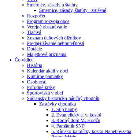
Smernice, zásady a štatúty
Smernice, zásady, štatúty - zrušené
Rozpočet
Program rozvoja obce
Verejné obstarávanie
Tlačivá
Zoznam daňových dlžníkov
Predaj⁄užívanie nehnuteľností
Dotácie
Majetkové priznania
Čo vidieť
História
Kalendár akcií v obci
Kultúrne pamiatky
Osobnosti
Prírodné krásy
Športoviská v obci
Sučiansky historicko-náučný chodník
Zastávky chodníka
1. Stĺp hanby
2. Evanjelický a. v. kostol
3. Rodný dom M. Hodžu
4. Pamätník SNP
5. Rímsko-katolícky kostol Nanebovzatia
Panny Márie