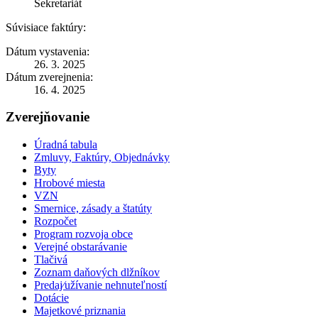
Sekretariát
Súvisiace faktúry:
Dátum vystavenia:
26. 3. 2025
Dátum zverejnenia:
16. 4. 2025
Zverejňovanie
Úradná tabula
Zmluvy, Faktúry, Objednávky
Byty
Hrobové miesta
VZN
Smernice, zásady a štatúty
Rozpočet
Program rozvoja obce
Verejné obstarávanie
Tlačivá
Zoznam daňových dlžníkov
Predaj⁄užívanie nehnuteľností
Dotácie
Majetkové priznania