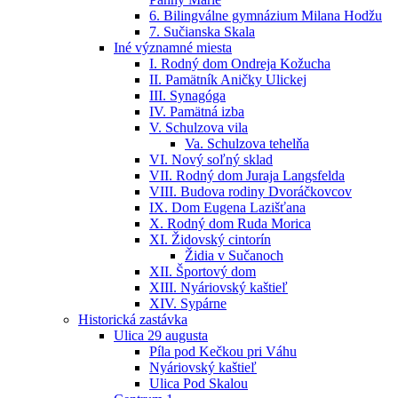
6. Bilingválne gymnázium Milana Hodžu
7. Sučianska Skala
Iné významné miesta
I. Rodný dom Ondreja Kožucha
II. Pamätník Aničky Ulickej
III. Synagóga
IV. Pamätná izba
V. Schulzova vila
Va. Schulzova tehelňa
VI. Nový soľný sklad
VII. Rodný dom Juraja Langsfelda
VIII. Budova rodiny Dvoráčkovcov
IX. Dom Eugena Lazišťana
X. Rodný dom Ruda Morica
XI. Židovský cintorín
Židia v Sučanoch
XII. Športový dom
XIII. Nyáriovský kaštieľ
XIV. Sypárne
Historická zastávka
Ulica 29 augusta
Píla pod Kečkou pri Váhu
Nyáriovský kaštieľ
Ulica Pod Skalou