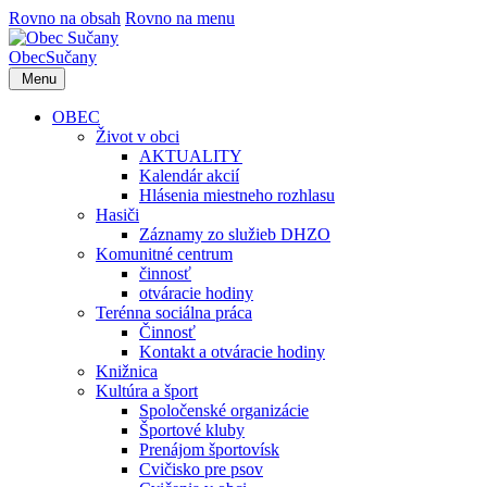
Rovno na obsah
Rovno na menu
Obec
Sučany
Menu
OBEC
Život v obci
AKTUALITY
Kalendár akcií
Hlásenia miestneho rozhlasu
Hasiči
Záznamy zo služieb DHZO
Komunitné centrum
činnosť
otváracie hodiny
Terénna sociálna práca
Činnosť
Kontakt a otváracie hodiny
Knižnica
Kultúra a šport
Spoločenské organizácie
Športové kluby
Prenájom športovísk
Cvičisko pre psov