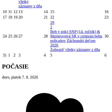
všetky
záznamy z dňa
10
11
12
13
14
15
16
17
18
19
20
21
22
23
29
2
Beh v srdci SNP (14. ročník) &
24
25
26
27
28
Majstrovstvá SR v cestnom behu
30
policajtov
Záchranári deťom
2026
Zobraziť všetky záznamy z dňa
31
1
2
3
4
5
6
POČASIE
dnes, piatok 7. 8. 2026