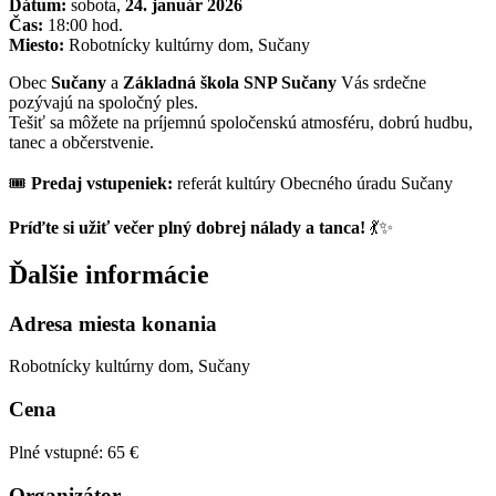
Dátum:
sobota,
24. január 2026
Čas:
18:00 hod.
Miesto:
Robotnícky kultúrny dom, Sučany
Obec
Sučany
a
Základná škola SNP Sučany
Vás srdečne
pozývajú na spoločný ples.
Tešiť sa môžete na príjemnú spoločenskú atmosféru, dobrú hudbu,
tanec a občerstvenie.
🎟️
Predaj vstupeniek:
referát kultúry Obecného úradu Sučany
Príďte si užiť večer plný dobrej nálady a tanca!
💃✨
Ďalšie informácie
Adresa miesta konania
Robotnícky kultúrny dom, Sučany
Cena
Plné vstupné: 65 €
Organizátor