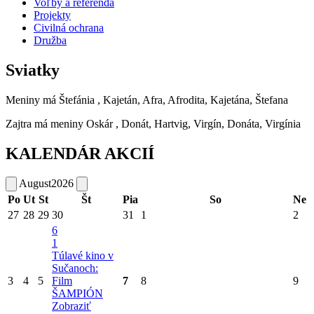
Voľby a referendá
Projekty
Civilná ochrana
Družba
Sviatky
Meniny má
Štefánia
, Kajetán, Afra, Afrodita, Kajetána, Štefana
Zajtra má meniny
Oskár
, Donát, Hartvig, Virgín, Donáta, Virgínia
KALENDÁR AKCIÍ
August
2026
Po
Ut
St
Št
Pia
So
Ne
27
28
29
30
31
1
2
6
1
Túlavé kino v
Sučanoch:
3
4
5
Film
7
8
9
ŠAMPIÓN
Zobraziť