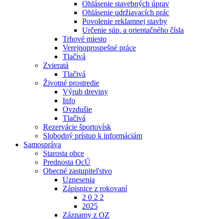
Ohlásenie stavebných úprav
Ohlásenie udržiavacích prác
Povolenie reklamnej stavby
Určenie súp. a orientačného čísla
Trhové miesto
Verejnoprospešné práce
Tlačivá
Zvieratá
Tlačivá
Životné prostredie
Výrub dreviny
Info
Ovzdušie
Tlačivá
Rezervácie športovísk
Slobodný prístup k informáciám
Samospráva
Starosta obce
Prednosta OcÚ
Obecné zastupiteľstvo
Uznesenia
Zápisnice z rokovaní
2 0 2 2
2025
Záznamy z OZ