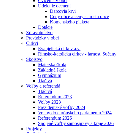
Cvičenia v obci
Udelenie ocenení
Darcovia krvi
Ceny obce a ceny starostu obce
Komenského plaketa
Dotácie
Zdravotníctvo
Prevádzky v obci
Cirkvi
Evanjelická cirkev a.v.
Rímsko-katolícka cirkev - farnosť Sučany
Školstvo
Materská škola
Základná škola
Gymnázium
Tlačivá
Voľby a referendá
Tlačivá
Referendum 2023
Voľby 2023
Prezidentské voľby 2024
Voľby do európskeho parlamentu 2024
Referendum 2026
Spojené voľby samosprávy a kraje 2026
Projekty