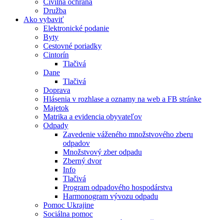
Civilná ochrana
Družba
Ako vybaviť
Elektronické podanie
Byty
Cestovné poriadky
Cintorín
Tlačivá
Dane
Tlačivá
Doprava
Hlásenia v rozhlase a oznamy na web a FB stránke
Majetok
Matrika a evidencia obyvateľov
Odpady
Zavedenie váženého množstvového zberu
odpadov
Množstvový zber odpadu
Zberný dvor
Info
Tlačivá
Program odpadového hospodárstva
Harmonogram vývozu odpadu
Pomoc Ukrajine
Sociálna pomoc