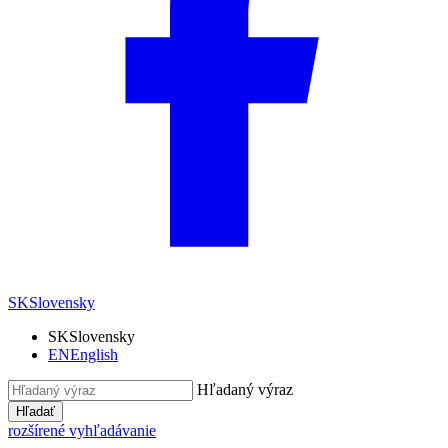
SK
Slovensky
SK
Slovensky
EN
English
Hľadaný výraz
Hľadať
rozšírené vyhľadávanie