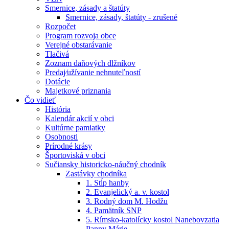
Smernice, zásady a štatúty
Smernice, zásady, štatúty - zrušené
Rozpočet
Program rozvoja obce
Verejné obstarávanie
Tlačivá
Zoznam daňových dlžníkov
Predaj⁄užívanie nehnuteľností
Dotácie
Majetkové priznania
Čo vidieť
História
Kalendár akcií v obci
Kultúrne pamiatky
Osobnosti
Prírodné krásy
Športoviská v obci
Sučiansky historicko-náučný chodník
Zastávky chodníka
1. Stĺp hanby
2. Evanjelický a. v. kostol
3. Rodný dom M. Hodžu
4. Pamätník SNP
5. Rímsko-katolícky kostol Nanebovzatia
Panny Márie