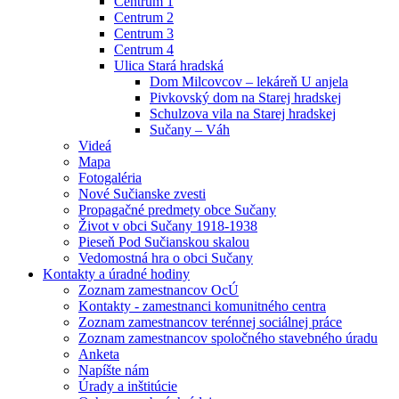
Centrum 1
Centrum 2
Centrum 3
Centrum 4
Ulica Stará hradská
Dom Milcovcov – lekáreň U anjela
Pivkovský dom na Starej hradskej
Schulzova vila na Starej hradskej
Sučany – Váh
Videá
Mapa
Fotogaléria
Nové Sučianske zvesti
Propagačné predmety obce Sučany
Život v obci Sučany 1918-1938
Pieseň Pod Sučianskou skalou
Vedomostná hra o obci Sučany
Kontakty a úradné hodiny
Zoznam zamestnancov OcÚ
Kontakty - zamestnanci komunitného centra
Zoznam zamestnancov terénnej sociálnej práce
Zoznam zamestnancov spoločného stavebného úradu
Anketa
Napíšte nám
Úrady a inštitúcie