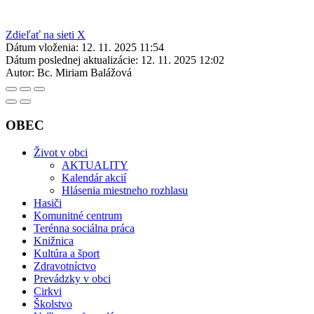
Zdieľať na sieti X
Dátum vloženia:
12. 11. 2025 11:54
Dátum poslednej aktualizácie:
12. 11. 2025 12:02
Autor:
Bc. Miriam Balážová
OBEC
Život v obci
AKTUALITY
Kalendár akcií
Hlásenia miestneho rozhlasu
Hasiči
Komunitné centrum
Terénna sociálna práca
Knižnica
Kultúra a šport
Zdravotníctvo
Prevádzky v obci
Cirkvi
Školstvo