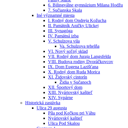
6. Bilingválne gymnázium Milana Hodžu
7. Sučianska Skala
Iné významné miesta
I. Rodný dom Ondreja Kožucha
II. Pamätník Aničky Ulickej
III. Synagóga
IV. Pamätná izba
V. Schulzova vila
Va. Schulzova tehelňa
VI. Nový soľný sklad
VII. Rodný dom Juraja Langsfelda
VIII. Budova rodiny Dvoráčkovcov
IX. Dom Eugena Lazišťana
X. Rodný dom Ruda Morica
XI. Židovský cintorín
Židia v Sučanoch
XII. Športový dom
XIII. Nyáriovský kaštieľ
XIV. Sypárne
Historická zastávka
Ulica 29 augusta
Píla pod Kečkou pri Váhu
Nyáriovský kaštieľ
Ulica Pod Skalou