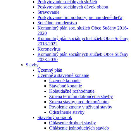
Poskytovanie sociálnych služieb
Poskytovanie sociálnych dávok obcou
Stravovanie
Poskytovanie fin. podpory pre narodené dieťa
Sociálne poradenstvo
Komunitný plán soc. služieb Obce Sučany 2016-
2020
Komunitný plán sociálnych služieb Obce Sučany
2018-2022
Koronavírus
Komunitný plán sociálnych služieb Obce Sučany
2023-2030
Stavby
Územný plán
Územné a stavebné konanie
Územné konanie
Stavebné konanie
Kolaudačné rozhodnutie
Zmena termínu dokončenia stavby
Zmena stavby pred dokončením
Povolenie zmeny v užívaní stavby
Odstránenie stavby
Stavebný poriadok
Ohlásenie drobnej stavby
Ohlásenie jednoduchých stavieb