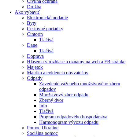
Civilná ochrana
Družba
Ako vybaviť
Elektronické podanie
Byty
Cestovné poriadky
Cintorín
Tlačivá
Dane
Tlačivá
Doprava
Hlásenia v rozhlase a oznamy na web a FB stránke
Majetok
Matrika a evidencia obyvateľov
Odpady
Zavedenie váženého množstvového zberu
odpadov
Množstvový zber odpadu
Zberný dvor
Info
Tlačivá
Program odpadového hospodárstva
Harmonogram vývozu odpadu
Pomoc Ukrajine
Sociálna pomoc