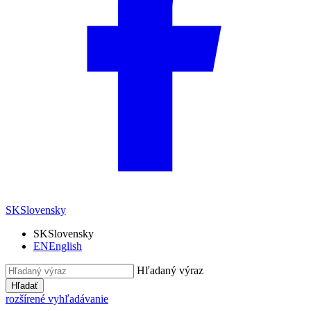
SK
Slovensky
SK
Slovensky
EN
English
Hľadaný výraz
Hľadať
rozšírené vyhľadávanie