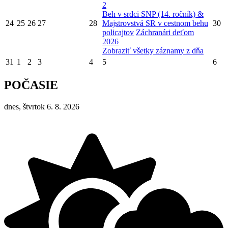
2
Beh v srdci SNP (14. ročník) &
24
25
26
27
28
Majstrovstvá SR v cestnom behu
30
policajtov
Záchranári deťom
2026
Zobraziť všetky záznamy z dňa
31
1
2
3
4
5
6
POČASIE
dnes, štvrtok 6. 8. 2026