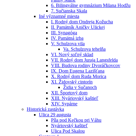
6. Bilingválne gymnázium Milana Hodžu
7. Sučianska Skala
Iné významné miesta
I. Rodný dom Ondreja Kožucha
II. Pamätník Aničky Ulickej
III. Synagóga
IV. Pamätná izba
V. Schulzova vila
Va. Schulzova tehelňa
VI. Nový soľný sklad
VII. Rodný dom Juraja Langsfelda
VIII. Budova rodiny Dvoráčkovcov
IX. Dom Eugena Lazišťana
X. Rodný dom Ruda Morica
XI. Židovský cintorín
Židia v Sučanoch
XII. Športový dom
XIII. Nyáriovský kaštieľ
XIV. Sypárne
Historická zastávka
Ulica 29 augusta
Píla pod Kečkou pri Váhu
Nyáriovský kaštieľ
Ulica Pod Skalou