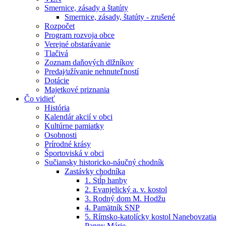
Smernice, zásady a štatúty
Smernice, zásady, štatúty - zrušené
Rozpočet
Program rozvoja obce
Verejné obstarávanie
Tlačivá
Zoznam daňových dlžníkov
Predaj⁄užívanie nehnuteľností
Dotácie
Majetkové priznania
Čo vidieť
História
Kalendár akcií v obci
Kultúrne pamiatky
Osobnosti
Prírodné krásy
Športoviská v obci
Sučiansky historicko-náučný chodník
Zastávky chodníka
1. Stĺp hanby
2. Evanjelický a. v. kostol
3. Rodný dom M. Hodžu
4. Pamätník SNP
5. Rímsko-katolícky kostol Nanebovzatia
Panny Márie