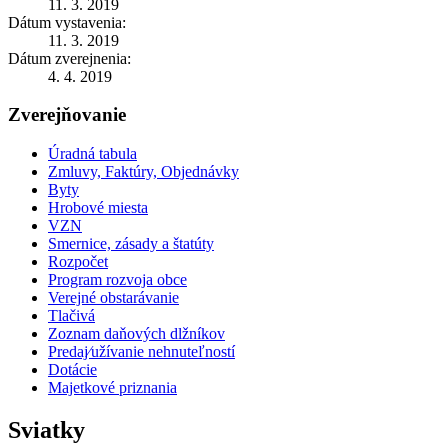
11. 3. 2019
Dátum vystavenia:
11. 3. 2019
Dátum zverejnenia:
4. 4. 2019
Zverejňovanie
Úradná tabula
Zmluvy, Faktúry, Objednávky
Byty
Hrobové miesta
VZN
Smernice, zásady a štatúty
Rozpočet
Program rozvoja obce
Verejné obstarávanie
Tlačivá
Zoznam daňových dlžníkov
Predaj⁄užívanie nehnuteľností
Dotácie
Majetkové priznania
Sviatky