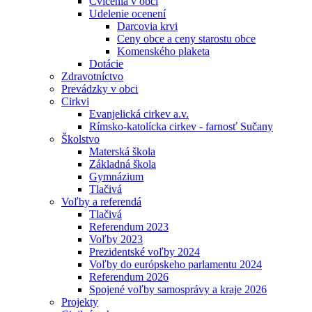
Cvičenia v obci
Udelenie ocenení
Darcovia krvi
Ceny obce a ceny starostu obce
Komenského plaketa
Dotácie
Zdravotníctvo
Prevádzky v obci
Cirkvi
Evanjelická cirkev a.v.
Rímsko-katolícka cirkev - farnosť Sučany
Školstvo
Materská škola
Základná škola
Gymnázium
Tlačivá
Voľby a referendá
Tlačivá
Referendum 2023
Voľby 2023
Prezidentské voľby 2024
Voľby do európskeho parlamentu 2024
Referendum 2026
Spojené voľby samosprávy a kraje 2026
Projekty