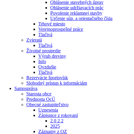
Ohlásenie stavebných úprav
Ohlásenie udržiavacích prác
Povolenie reklamnej stavby
Určenie súp. a orientačného čísla
Trhové miesto
Verejnoprospešné práce
Tlačivá
Zvieratá
Tlačivá
Životné prostredie
Výrub dreviny
Info
Ovzdušie
Tlačivá
Rezervácie športovísk
Slobodný prístup k informáciám
Samospráva
Starosta obce
Prednosta OcÚ
Obecné zastupiteľstvo
Uznesenia
Zápisnice z rokovaní
2 0 2 2
2025
Záznamy z OZ