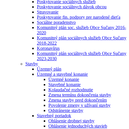
Poskytovanie sociálnych služieb
Poskytovanie sociálnych dávok obcou
Stravovanie
Poskytovanie fin. podpory pre narodené dieťa
Sociálne poradenstvo
Komunitný plán soc. služieb Obce Sučany 2016-
2020
Komunitný plán sociálnych služieb Obce Sučany
2018-2022
Koronavírus
Komunitný plán sociálnych služieb Obce Sučany
2023-2030
Stavby
Územný plán
Územné a stavebné konanie
Územné konanie
Stavebné konanie
Kolaudačné rozhodnutie
Zmena termínu dokončenia stavby
Zmena stavby pred dokončením
Povolenie zmeny v užívaní stavby
Odstránenie stavby
Stavebný poriadok
Ohlásenie drobnej stavby
Ohlásenie jednoduchých stavieb