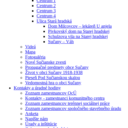
Centrum 1
Centrum 2
Centrum 3
Centrum 4
Ulica Stará hradská
Dom Milcovcov – lekáreň U anjela
Pivkovský dom na Starej hradskej
Schulzova vila na Starej hradskej
Sučany – Váh
Videá
Mapa
Fotogaléria
Nové Sučianske zvesti
Propagačné predmety obce Sučany
Život v obci Sučany 1918-1938
Pieseň Pod Sučianskou skalou
Vedomostná hra o obci Sučany
Kontakty a úradné hodiny
Zoznam zamestnancov OcÚ
Kontakty - zamestnanci komunitného centra
Zoznam zamestnancov terénnej sociálnej práce
Zoznam zamestnancov spoločného stavebného úradu
Anketa
Napíšte nám
Úrady a inštitúcie