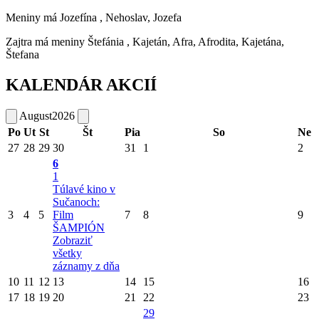
Meniny má
Jozefína
, Nehoslav, Jozefa
Zajtra má meniny
Štefánia
, Kajetán, Afra, Afrodita, Kajetána,
Štefana
KALENDÁR AKCIÍ
August
2026
Po
Ut
St
Št
Pia
So
Ne
27
28
29
30
31
1
2
6
1
Túlavé kino v
Sučanoch:
3
4
5
Film
7
8
9
ŠAMPIÓN
Zobraziť
všetky
záznamy z dňa
10
11
12
13
14
15
16
17
18
19
20
21
22
23
29