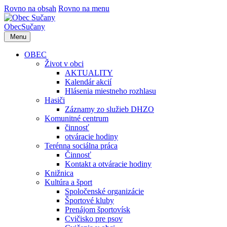
Rovno na obsah
Rovno na menu
Obec
Sučany
Menu
OBEC
Život v obci
AKTUALITY
Kalendár akcií
Hlásenia miestneho rozhlasu
Hasiči
Záznamy zo služieb DHZO
Komunitné centrum
činnosť
otváracie hodiny
Terénna sociálna práca
Činnosť
Kontakt a otváracie hodiny
Knižnica
Kultúra a šport
Spoločenské organizácie
Športové kluby
Prenájom športovísk
Cvičisko pre psov