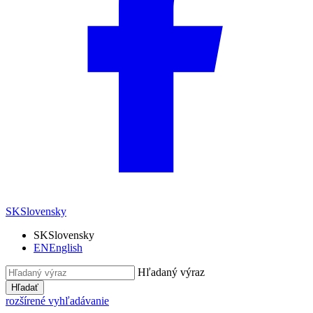
SK
Slovensky
SK
Slovensky
EN
English
Hľadaný výraz
Hľadať
rozšírené vyhľadávanie