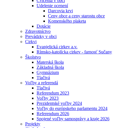
Cvičenia v obci
Udelenie ocenení
Darcovia krvi
Ceny obce a ceny starostu obce
Komenského plaketa
Dotácie
Zdravotníctvo
Prevádzky v obci
Cirkvi
Evanjelická cirkev a.v.
Rímsko-katolícka cirkev - farnosť Sučany
Školstvo
Materská škola
Základná škola
Gymnázium
Tlačivá
Voľby a referendá
Tlačivá
Referendum 2023
Voľby 2023
Prezidentské voľby 2024
Voľby do európskeho parlamentu 2024
Referendum 2026
Spojené voľby samosprávy a kraje 2026
Projekty