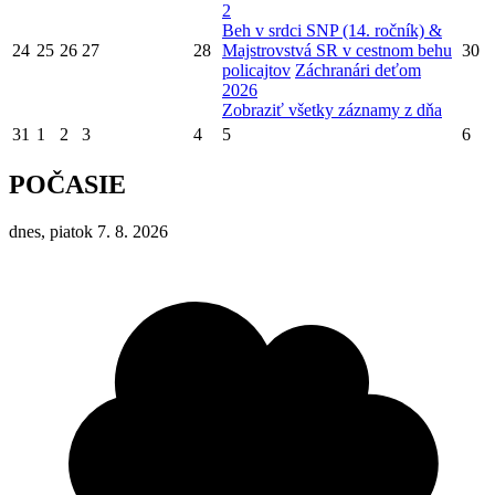
2
Beh v srdci SNP (14. ročník) &
24
25
26
27
28
Majstrovstvá SR v cestnom behu
30
policajtov
Záchranári deťom
2026
Zobraziť všetky záznamy z dňa
31
1
2
3
4
5
6
POČASIE
dnes, piatok 7. 8. 2026