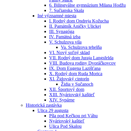
6. Bilingválne gymnázium Milana Hodžu
7. Sučianska Skala
Iné významné miesta
I. Rodný dom Ondreja Kožucha
II. Pamätník Aničky Ulickej
III. Synagóga
IV. Pamätná izba
V. Schulzova vila
Va. Schulzova tehelňa
VI. Nový soľný sklad
VII. Rodný dom Juraja Langsfelda
VIII. Budova rodiny Dvoráčkovcov
IX. Dom Eugena Lazišťana
X. Rodný dom Ruda Morica
XI. Židovský cintorín
Židia v Sučanoch
XII. Športový dom
XIII. Nyáriovský kaštieľ
XIV. Sypárne
Historická zastávka
Ulica 29 augusta
Píla pod Kečkou pri Váhu
Nyáriovský kaštieľ
Ulica Pod Skalou