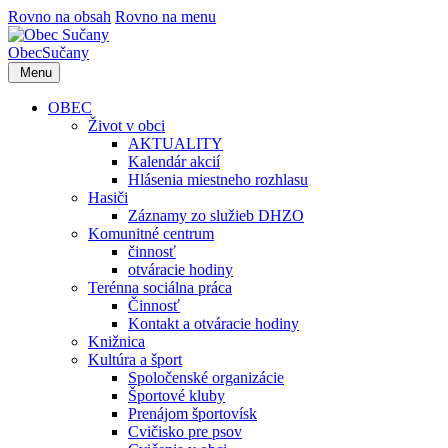
Rovno na obsah
Rovno na menu
Obec
Sučany
Menu
OBEC
Život v obci
AKTUALITY
Kalendár akcií
Hlásenia miestneho rozhlasu
Hasiči
Záznamy zo služieb DHZO
Komunitné centrum
činnosť
otváracie hodiny
Terénna sociálna práca
Činnosť
Kontakt a otváracie hodiny
Knižnica
Kultúra a šport
Spoločenské organizácie
Športové kluby
Prenájom športovísk
Cvičisko pre psov