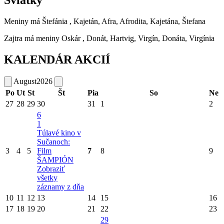
Sviatky
Meniny má
Štefánia
, Kajetán, Afra, Afrodita, Kajetána, Štefana
Zajtra má meniny
Oskár
, Donát, Hartvig, Virgín, Donáta, Virgínia
KALENDÁR AKCIÍ
August
2026
Po
Ut
St
Št
Pia
So
Ne
27
28
29
30
31
1
2
6
1
Túlavé kino v
Sučanoch:
3
4
5
Film
7
8
9
ŠAMPIÓN
Zobraziť
všetky
záznamy z dňa
10
11
12
13
14
15
16
17
18
19
20
21
22
23
29