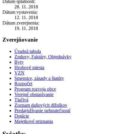
Dátum splatnosti:
28. 11. 2018
Dátum vystavenia:
12. 11. 2018
Dátum zverejnenia:
19. 11. 2018
Zverejňovanie
Úradná tabula
Zmluvy, Faktúry, Objednávky
Byty
Hrobové miesta
VZN
Smernice, zásady a štatúty
Rozpočet
Program rozvoja obce
Verejné obstarávanie
Tlačivá
Zoznam daňových dlžníkov
Predaj⁄užívanie nehnuteľností
Dotácie
Majetkové priznania