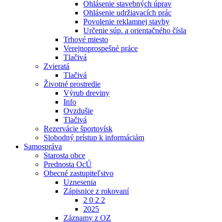
Ohlásenie stavebných úprav
Ohlásenie udržiavacích prác
Povolenie reklamnej stavby
Určenie súp. a orientačného čísla
Trhové miesto
Verejnoprospešné práce
Tlačivá
Zvieratá
Tlačivá
Životné prostredie
Výrub dreviny
Info
Ovzdušie
Tlačivá
Rezervácie športovísk
Slobodný prístup k informáciám
Samospráva
Starosta obce
Prednosta OcÚ
Obecné zastupiteľstvo
Uznesenia
Zápisnice z rokovaní
2 0 2 2
2025
Záznamy z OZ