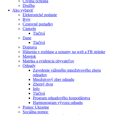
Civilná ochrana
Družba
Ako vybaviť
Elektronické podanie
Byty
Cestovné poriadky
Cintorín
Tlačivá
Dane
Tlačivá
Doprava
Hlásenia v rozhlase a oznamy na web a FB stránke
Majetok
Matrika a evidencia obyvateľov
Odpady
Zavedenie váženého množstvového zberu
odpadov
Množstvový zber odpadu
Zberný dvor
Info
Tlačivá
Program odpadového hospodárstva
Harmonogram vývozu odpadu
Pomoc Ukrajine
Sociálna pomoc