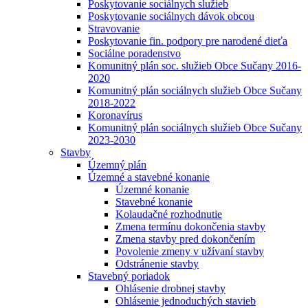
Poskytovanie sociálnych služieb
Poskytovanie sociálnych dávok obcou
Stravovanie
Poskytovanie fin. podpory pre narodené dieťa
Sociálne poradenstvo
Komunitný plán soc. služieb Obce Sučany 2016-
2020
Komunitný plán sociálnych služieb Obce Sučany
2018-2022
Koronavírus
Komunitný plán sociálnych služieb Obce Sučany
2023-2030
Stavby
Územný plán
Územné a stavebné konanie
Územné konanie
Stavebné konanie
Kolaudačné rozhodnutie
Zmena termínu dokončenia stavby
Zmena stavby pred dokončením
Povolenie zmeny v užívaní stavby
Odstránenie stavby
Stavebný poriadok
Ohlásenie drobnej stavby
Ohlásenie jednoduchých stavieb