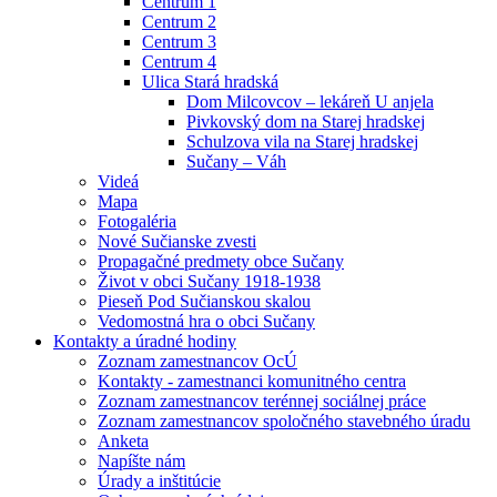
Centrum 1
Centrum 2
Centrum 3
Centrum 4
Ulica Stará hradská
Dom Milcovcov – lekáreň U anjela
Pivkovský dom na Starej hradskej
Schulzova vila na Starej hradskej
Sučany – Váh
Videá
Mapa
Fotogaléria
Nové Sučianske zvesti
Propagačné predmety obce Sučany
Život v obci Sučany 1918-1938
Pieseň Pod Sučianskou skalou
Vedomostná hra o obci Sučany
Kontakty a úradné hodiny
Zoznam zamestnancov OcÚ
Kontakty - zamestnanci komunitného centra
Zoznam zamestnancov terénnej sociálnej práce
Zoznam zamestnancov spoločného stavebného úradu
Anketa
Napíšte nám
Úrady a inštitúcie