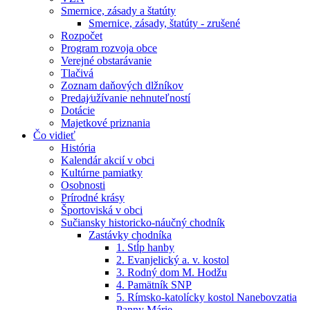
Smernice, zásady a štatúty
Smernice, zásady, štatúty - zrušené
Rozpočet
Program rozvoja obce
Verejné obstarávanie
Tlačivá
Zoznam daňových dlžníkov
Predaj⁄užívanie nehnuteľností
Dotácie
Majetkové priznania
Čo vidieť
História
Kalendár akcií v obci
Kultúrne pamiatky
Osobnosti
Prírodné krásy
Športoviská v obci
Sučiansky historicko-náučný chodník
Zastávky chodníka
1. Stĺp hanby
2. Evanjelický a. v. kostol
3. Rodný dom M. Hodžu
4. Pamätník SNP
5. Rímsko-katolícky kostol Nanebovzatia
Panny Márie