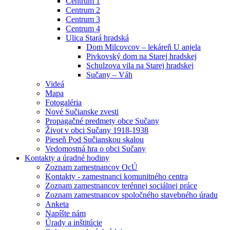
Centrum 1
Centrum 2
Centrum 3
Centrum 4
Ulica Stará hradská
Dom Milcovcov – lekáreň U anjela
Pivkovský dom na Starej hradskej
Schulzova vila na Starej hradskej
Sučany – Váh
Videá
Mapa
Fotogaléria
Nové Sučianske zvesti
Propagačné predmety obce Sučany
Život v obci Sučany 1918-1938
Pieseň Pod Sučianskou skalou
Vedomostná hra o obci Sučany
Kontakty a úradné hodiny
Zoznam zamestnancov OcÚ
Kontakty - zamestnanci komunitného centra
Zoznam zamestnancov terénnej sociálnej práce
Zoznam zamestnancov spoločného stavebného úradu
Anketa
Napíšte nám
Úrady a inštitúcie