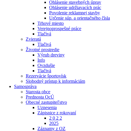
Ohlásenie stavebných úprav
Ohlásenie udržiavacích prác
Povolenie reklamnej stavby
Určenie súp. a orientačného čísla
Trhové miesto
Verejnoprospešné práce
Tlačivá
Zvieratá
Tlačivá
Životné prostredie
Výrub dreviny
Info
Ovzdušie
Tlačivá
Rezervácie športovísk
Slobodný prístup k informáciám
Samospráva
Starosta obce
Prednosta OcÚ
Obecné zastupiteľstvo
Uznesenia
Zápisnice z rokovaní
2 0 2 2
2025
Záznamy z OZ