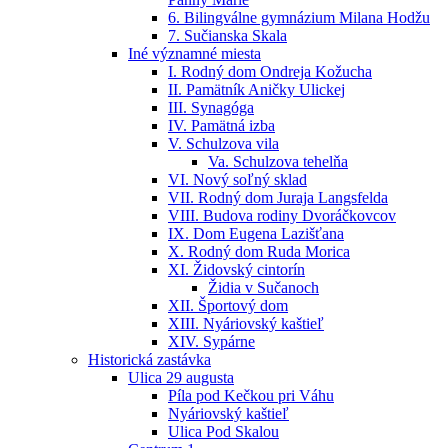
6. Bilingválne gymnázium Milana Hodžu
7. Sučianska Skala
Iné významné miesta
I. Rodný dom Ondreja Kožucha
II. Pamätník Aničky Ulickej
III. Synagóga
IV. Pamätná izba
V. Schulzova vila
Va. Schulzova tehelňa
VI. Nový soľný sklad
VII. Rodný dom Juraja Langsfelda
VIII. Budova rodiny Dvoráčkovcov
IX. Dom Eugena Lazišťana
X. Rodný dom Ruda Morica
XI. Židovský cintorín
Židia v Sučanoch
XII. Športový dom
XIII. Nyáriovský kaštieľ
XIV. Sypárne
Historická zastávka
Ulica 29 augusta
Píla pod Kečkou pri Váhu
Nyáriovský kaštieľ
Ulica Pod Skalou