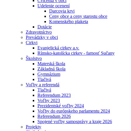
Cvičenia v obci
Udelenie ocenení
Darcovia krvi
Ceny obce a ceny starostu obce
Komenského plaketa
Dotácie
Zdravotníctvo
Prevádzky v obci
Cirkvi
Evanjelická cirkev a.v.
Rímsko-katolícka cirkev - farnosť Sučany
Školstvo
Materská škola
Základná škola
Gymnázium
Tlačivá
Voľby a referendá
Tlačivá
Referendum 2023
Voľby 2023
Prezidentské voľby 2024
Voľby do európskeho parlamentu 2024
Referendum 2026
Spojené voľby samosprávy a kraje 2026
Projekty