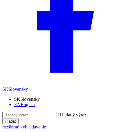
SK
Slovensky
SK
Slovensky
EN
English
Hľadaný výraz
Hľadať
rozšírené vyhľadávanie