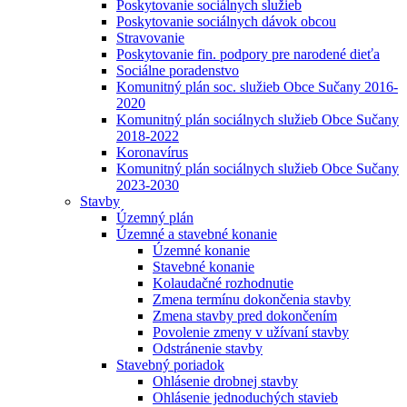
Poskytovanie sociálnych služieb
Poskytovanie sociálnych dávok obcou
Stravovanie
Poskytovanie fin. podpory pre narodené dieťa
Sociálne poradenstvo
Komunitný plán soc. služieb Obce Sučany 2016-
2020
Komunitný plán sociálnych služieb Obce Sučany
2018-2022
Koronavírus
Komunitný plán sociálnych služieb Obce Sučany
2023-2030
Stavby
Územný plán
Územné a stavebné konanie
Územné konanie
Stavebné konanie
Kolaudačné rozhodnutie
Zmena termínu dokončenia stavby
Zmena stavby pred dokončením
Povolenie zmeny v užívaní stavby
Odstránenie stavby
Stavebný poriadok
Ohlásenie drobnej stavby
Ohlásenie jednoduchých stavieb