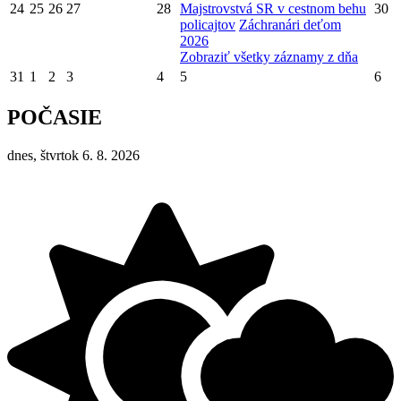
24
25
26
27
28
Majstrovstvá SR v cestnom behu
30
policajtov
Záchranári deťom
2026
Zobraziť všetky záznamy z dňa
31
1
2
3
4
5
6
POČASIE
dnes, štvrtok 6. 8. 2026