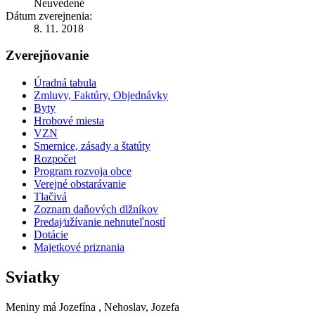
Neuvedené
Dátum zverejnenia:
8. 11. 2018
Zverejňovanie
Úradná tabula
Zmluvy, Faktúry, Objednávky
Byty
Hrobové miesta
VZN
Smernice, zásady a štatúty
Rozpočet
Program rozvoja obce
Verejné obstarávanie
Tlačivá
Zoznam daňových dlžníkov
Predaj⁄užívanie nehnuteľností
Dotácie
Majetkové priznania
Sviatky
Meniny má
Jozefína
, Nehoslav, Jozefa