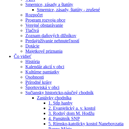
Smernice, zásady a štatúty
Smernice, zásady, štatúty - zrušené
Rozpočet
Program rozvoja obce
Verejné obstarávanie
Tlačivá
Zoznam daňových dlžníkov
Predaj⁄užívanie nehnuteľností
Dotácie
Majetkové priznania
Čo vidieť
História
Kalendár akcií v obci
Kultúrne pamiatky
Osobnosti
Prírodné krásy
Športoviská v obci
Sučiansky historicko-náučný chodník
Zastávky chodníka
1. Stĺp hanby
2. Evanjelický a. v. kostol
3. Rodný dom M. Hodžu
4. Pamätník SNP
5. Rímsko-katolícky kostol Nanebovzatia
Panny Márie