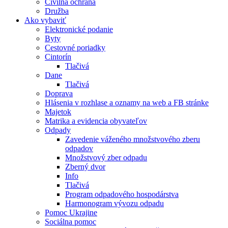
Civilná ochrana
Družba
Ako vybaviť
Elektronické podanie
Byty
Cestovné poriadky
Cintorín
Tlačivá
Dane
Tlačivá
Doprava
Hlásenia v rozhlase a oznamy na web a FB stránke
Majetok
Matrika a evidencia obyvateľov
Odpady
Zavedenie váženého množstvového zberu
odpadov
Množstvový zber odpadu
Zberný dvor
Info
Tlačivá
Program odpadového hospodárstva
Harmonogram vývozu odpadu
Pomoc Ukrajine
Sociálna pomoc