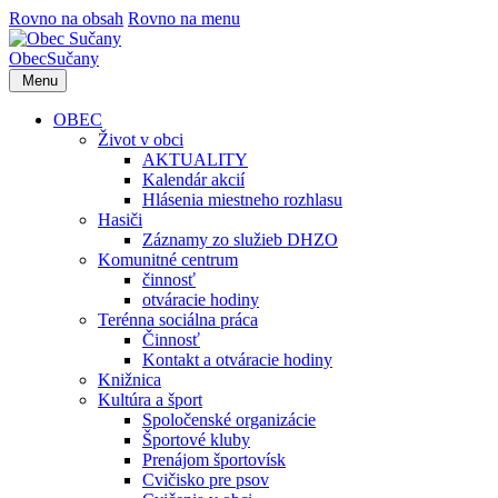
Rovno na obsah
Rovno na menu
Obec
Sučany
Menu
OBEC
Život v obci
AKTUALITY
Kalendár akcií
Hlásenia miestneho rozhlasu
Hasiči
Záznamy zo služieb DHZO
Komunitné centrum
činnosť
otváracie hodiny
Terénna sociálna práca
Činnosť
Kontakt a otváracie hodiny
Knižnica
Kultúra a šport
Spoločenské organizácie
Športové kluby
Prenájom športovísk
Cvičisko pre psov