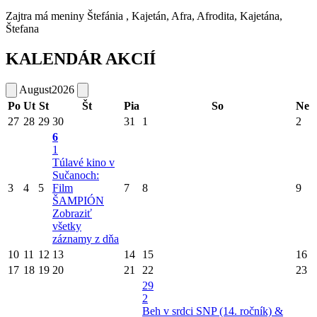
Zajtra má meniny
Štefánia
, Kajetán, Afra, Afrodita, Kajetána,
Štefana
KALENDÁR AKCIÍ
August
2026
Po
Ut
St
Št
Pia
So
Ne
27
28
29
30
31
1
2
6
1
Túlavé kino v
Sučanoch:
3
4
5
Film
7
8
9
ŠAMPIÓN
Zobraziť
všetky
záznamy z dňa
10
11
12
13
14
15
16
17
18
19
20
21
22
23
29
2
Beh v srdci SNP (14. ročník) &