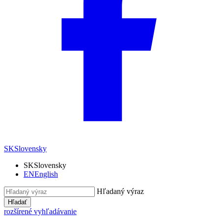
SK
Slovensky
SK
Slovensky
EN
English
Hľadaný výraz
Hľadať
rozšírené vyhľadávanie