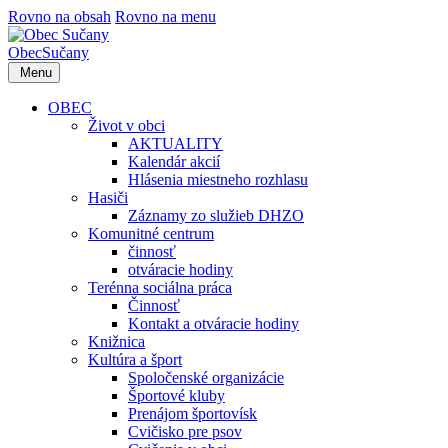
Rovno na obsah
Rovno na menu
Obec
Sučany
Menu
OBEC
Život v obci
AKTUALITY
Kalendár akcií
Hlásenia miestneho rozhlasu
Hasiči
Záznamy zo služieb DHZO
Komunitné centrum
činnosť
otváracie hodiny
Terénna sociálna práca
Činnosť
Kontakt a otváracie hodiny
Knižnica
Kultúra a šport
Spoločenské organizácie
Športové kluby
Prenájom športovísk
Cvičisko pre psov