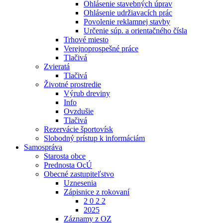
Ohlásenie stavebných úprav
Ohlásenie udržiavacích prác
Povolenie reklamnej stavby
Určenie súp. a orientačného čísla
Trhové miesto
Verejnoprospešné práce
Tlačivá
Zvieratá
Tlačivá
Životné prostredie
Výrub dreviny
Info
Ovzdušie
Tlačivá
Rezervácie športovísk
Slobodný prístup k informáciám
Samospráva
Starosta obce
Prednosta OcÚ
Obecné zastupiteľstvo
Uznesenia
Zápisnice z rokovaní
2 0 2 2
2025
Záznamy z OZ