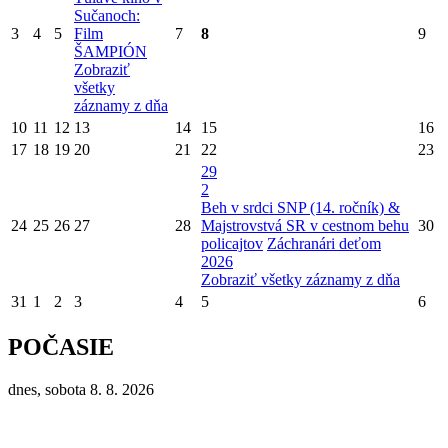
Sučanoch:
3
4
5
Film
7
8
9
ŠAMPIÓN
Zobraziť
všetky
záznamy z dňa
10
11
12
13
14
15
16
17
18
19
20
21
22
23
29
2
Beh v srdci SNP (14. ročník) &
24
25
26
27
28
Majstrovstvá SR v cestnom behu
30
policajtov
Záchranári deťom
2026
Zobraziť všetky záznamy z dňa
31
1
2
3
4
5
6
POČASIE
dnes, sobota 8. 8. 2026