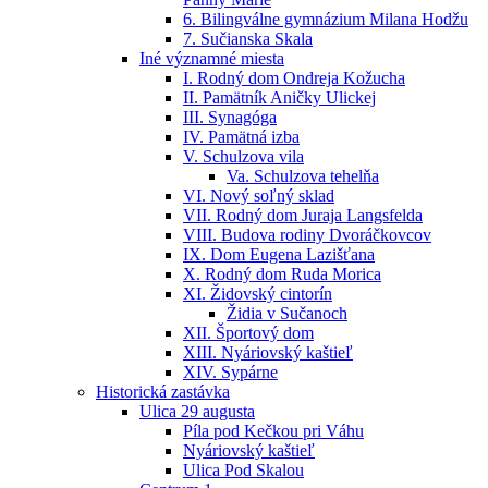
6. Bilingválne gymnázium Milana Hodžu
7. Sučianska Skala
Iné významné miesta
I. Rodný dom Ondreja Kožucha
II. Pamätník Aničky Ulickej
III. Synagóga
IV. Pamätná izba
V. Schulzova vila
Va. Schulzova tehelňa
VI. Nový soľný sklad
VII. Rodný dom Juraja Langsfelda
VIII. Budova rodiny Dvoráčkovcov
IX. Dom Eugena Lazišťana
X. Rodný dom Ruda Morica
XI. Židovský cintorín
Židia v Sučanoch
XII. Športový dom
XIII. Nyáriovský kaštieľ
XIV. Sypárne
Historická zastávka
Ulica 29 augusta
Píla pod Kečkou pri Váhu
Nyáriovský kaštieľ
Ulica Pod Skalou