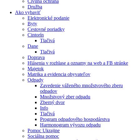
Civilná ochrana
Družba
Ako vybaviť
Elektronické podanie
Byty
Cestovné poriadky
Cintorín
Tlačivá
Dane
Tlačivá
Doprava
Hlásenia v rozhlase a oznamy na web a FB stránke
Majetok
Matrika a evidencia obyvateľov
Odpady
Zavedenie váženého množstvového zberu
odpadov
Množstvový zber odpadu
Zberný dvor
Info
Tlačivá
Program odpadového hospodárstva
Harmonogram vývozu odpadu
Pomoc Ukrajine
Sociálna pomoc