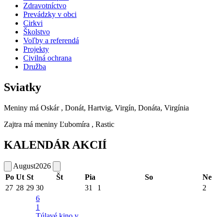
Zdravotníctvo
Prevádzky v obci
Cirkvi
Školstvo
Voľby a referendá
Projekty
Civilná ochrana
Družba
Sviatky
Meniny má
Oskár
, Donát, Hartvig, Virgín, Donáta, Virgínia
Zajtra má meniny
Ľubomíra
, Rastic
KALENDÁR AKCIÍ
August
2026
Po
Ut
St
Št
Pia
So
Ne
27
28
29
30
31
1
2
6
1
Túlavé kino v