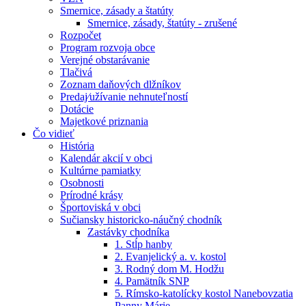
Smernice, zásady a štatúty
Smernice, zásady, štatúty - zrušené
Rozpočet
Program rozvoja obce
Verejné obstarávanie
Tlačivá
Zoznam daňových dlžníkov
Predaj⁄užívanie nehnuteľností
Dotácie
Majetkové priznania
Čo vidieť
História
Kalendár akcií v obci
Kultúrne pamiatky
Osobnosti
Prírodné krásy
Športoviská v obci
Sučiansky historicko-náučný chodník
Zastávky chodníka
1. Stĺp hanby
2. Evanjelický a. v. kostol
3. Rodný dom M. Hodžu
4. Pamätník SNP
5. Rímsko-katolícky kostol Nanebovzatia
Panny Márie