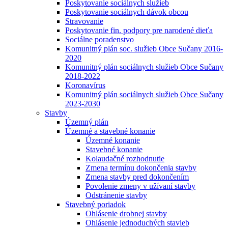
Poskytovanie sociálnych služieb
Poskytovanie sociálnych dávok obcou
Stravovanie
Poskytovanie fin. podpory pre narodené dieťa
Sociálne poradenstvo
Komunitný plán soc. služieb Obce Sučany 2016-
2020
Komunitný plán sociálnych služieb Obce Sučany
2018-2022
Koronavírus
Komunitný plán sociálnych služieb Obce Sučany
2023-2030
Stavby
Územný plán
Územné a stavebné konanie
Územné konanie
Stavebné konanie
Kolaudačné rozhodnutie
Zmena termínu dokončenia stavby
Zmena stavby pred dokončením
Povolenie zmeny v užívaní stavby
Odstránenie stavby
Stavebný poriadok
Ohlásenie drobnej stavby
Ohlásenie jednoduchých stavieb