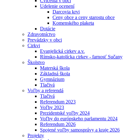
Cvičenia v obci
Udelenie ocenení
Darcovia krvi
Ceny obce a ceny starostu obce
Komenského plaketa
Dotácie
Zdravotníctvo
Prevádzky v obci
Cirkvi
Evanjelická cirkev a.v.
Rímsko-katolícka cirkev - farnosť Sučany
Školstvo
Materská škola
Základná škola
Gymnázium
Tlačivá
Voľby a referendá
Tlačivá
Referendum 2023
Voľby 2023
Prezidentské voľby 2024
Voľby do európskeho parlamentu 2024
Referendum 2026
Spojené voľby samosprávy a kraje 2026
Projekty