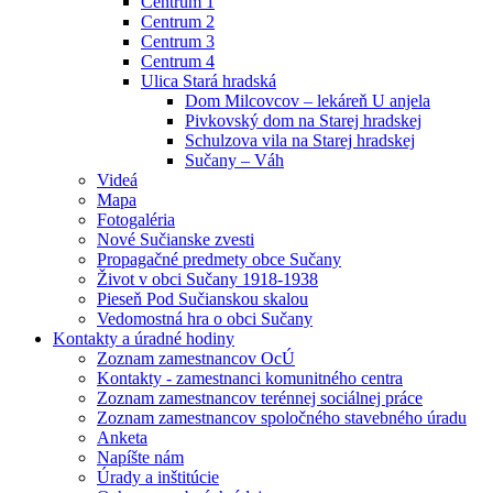
Centrum 1
Centrum 2
Centrum 3
Centrum 4
Ulica Stará hradská
Dom Milcovcov – lekáreň U anjela
Pivkovský dom na Starej hradskej
Schulzova vila na Starej hradskej
Sučany – Váh
Videá
Mapa
Fotogaléria
Nové Sučianske zvesti
Propagačné predmety obce Sučany
Život v obci Sučany 1918-1938
Pieseň Pod Sučianskou skalou
Vedomostná hra o obci Sučany
Kontakty a úradné hodiny
Zoznam zamestnancov OcÚ
Kontakty - zamestnanci komunitného centra
Zoznam zamestnancov terénnej sociálnej práce
Zoznam zamestnancov spoločného stavebného úradu
Anketa
Napíšte nám
Úrady a inštitúcie