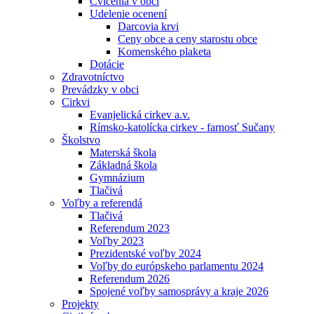
Cvičenia v obci
Udelenie ocenení
Darcovia krvi
Ceny obce a ceny starostu obce
Komenského plaketa
Dotácie
Zdravotníctvo
Prevádzky v obci
Cirkvi
Evanjelická cirkev a.v.
Rímsko-katolícka cirkev - farnosť Sučany
Školstvo
Materská škola
Základná škola
Gymnázium
Tlačivá
Voľby a referendá
Tlačivá
Referendum 2023
Voľby 2023
Prezidentské voľby 2024
Voľby do európskeho parlamentu 2024
Referendum 2026
Spojené voľby samosprávy a kraje 2026
Projekty