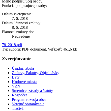
Meno podpisujúcej osoby:
Funkcia podpisujúcej osoby:
Dátum zverejnenia:
7. 6. 2018
Dátum účinnosti zmluvy:
8. 6. 2018
Platnosť zmluvy do:
Neuvedené
78_2018.pdf
Typ súboru: PDF dokument, Veľkosť: 461,6 kB
Zverejňovanie
Úradná tabula
Zmluvy, Faktúry, Objednávky
Byty
Hrobové miesta
VZN
Smernice, zásady a štatúty
Rozpočet
Program rozvoja obce
Verejné obstarávanie
Tlačivá