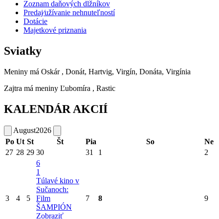
Zoznam daňových dlžníkov
Predaj⁄užívanie nehnuteľností
Dotácie
Majetkové priznania
Sviatky
Meniny má
Oskár
, Donát, Hartvig, Virgín, Donáta, Virgínia
Zajtra má meniny
Ľubomíra
, Rastic
KALENDÁR AKCIÍ
August
2026
Po
Ut
St
Št
Pia
So
Ne
27
28
29
30
31
1
2
6
1
Túlavé kino v
Sučanoch:
3
4
5
Film
7
8
9
ŠAMPIÓN
Zobraziť