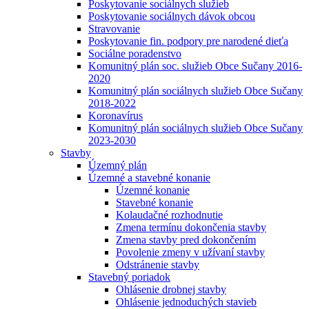
Poskytovanie sociálnych služieb
Poskytovanie sociálnych dávok obcou
Stravovanie
Poskytovanie fin. podpory pre narodené dieťa
Sociálne poradenstvo
Komunitný plán soc. služieb Obce Sučany 2016-
2020
Komunitný plán sociálnych služieb Obce Sučany
2018-2022
Koronavírus
Komunitný plán sociálnych služieb Obce Sučany
2023-2030
Stavby
Územný plán
Územné a stavebné konanie
Územné konanie
Stavebné konanie
Kolaudačné rozhodnutie
Zmena termínu dokončenia stavby
Zmena stavby pred dokončením
Povolenie zmeny v užívaní stavby
Odstránenie stavby
Stavebný poriadok
Ohlásenie drobnej stavby
Ohlásenie jednoduchých stavieb