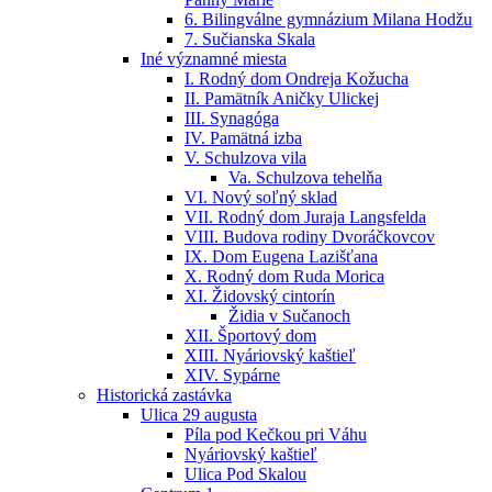
6. Bilingválne gymnázium Milana Hodžu
7. Sučianska Skala
Iné významné miesta
I. Rodný dom Ondreja Kožucha
II. Pamätník Aničky Ulickej
III. Synagóga
IV. Pamätná izba
V. Schulzova vila
Va. Schulzova tehelňa
VI. Nový soľný sklad
VII. Rodný dom Juraja Langsfelda
VIII. Budova rodiny Dvoráčkovcov
IX. Dom Eugena Lazišťana
X. Rodný dom Ruda Morica
XI. Židovský cintorín
Židia v Sučanoch
XII. Športový dom
XIII. Nyáriovský kaštieľ
XIV. Sypárne
Historická zastávka
Ulica 29 augusta
Píla pod Kečkou pri Váhu
Nyáriovský kaštieľ
Ulica Pod Skalou