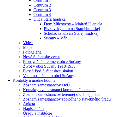
Centrum 1
Centrum 2
Centrum 3
Centrum 4
Ulica Stará hradská
Dom Milcovcov – lekáreň U anjela
Pivkovský dom na Starej hradskej
Schulzova vila na Starej hradskej
Sučany – Váh
Videá
Mapa
Fotogaléria
Nové Sučianske zvesti
Propagačné predmety obce Sučany
Život v obci Sučany 1918-1938
Pieseň Pod Sučianskou skalou
Vedomostná hra o obci Sučany
Kontakty a úradné hodiny
Zoznam zamestnancov OcÚ
Kontakty - zamestnanci komunitného centra
Zoznam zamestnancov terénnej sociálnej práce
Zoznam zamestnancov spoločného stavebného úradu
Anketa
Napíšte nám
Úrady a inštitúcie