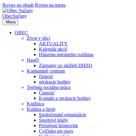
Rovno na obsah
Rovno na menu
Obec
Sučany
Menu
OBEC
Život v obci
AKTUALITY
Kalendár akcií
Hlásenia miestneho rozhlasu
Hasiči
Záznamy zo služieb DHZO
Komunitné centrum
činnosť
otváracie hodiny
Terénna sociálna práca
Činnosť
Kontakt a otváracie hodiny
Knižnica
Kultúra a šport
Spoločenské organizácie
Športové kluby
Prenájom športovísk
Cvičisko pre psov