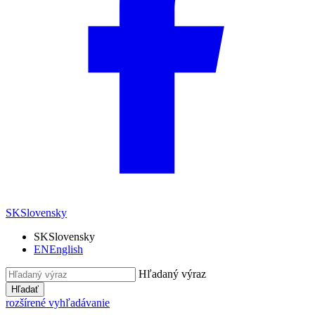
SK
Slovensky
SK
Slovensky
EN
English
Hľadaný výraz
Hľadať
rozšírené vyhľadávanie