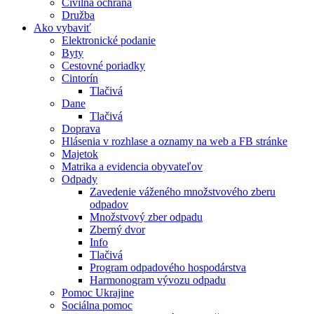
Civilná ochrana
Družba
Ako vybaviť
Elektronické podanie
Byty
Cestovné poriadky
Cintorín
Tlačivá
Dane
Tlačivá
Doprava
Hlásenia v rozhlase a oznamy na web a FB stránke
Majetok
Matrika a evidencia obyvateľov
Odpady
Zavedenie váženého množstvového zberu
odpadov
Množstvový zber odpadu
Zberný dvor
Info
Tlačivá
Program odpadového hospodárstva
Harmonogram vývozu odpadu
Pomoc Ukrajine
Sociálna pomoc