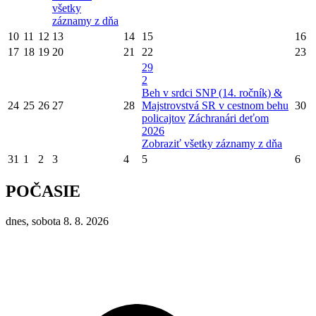
všetky
záznamy z dňa
10
11
12
13
14
15
16
17
18
19
20
21
22
23
29
2
Beh v srdci SNP (14. ročník) &
24
25
26
27
28
Majstrovstvá SR v cestnom behu
30
policajtov
Záchranári deťom
2026
Zobraziť všetky záznamy z dňa
31
1
2
3
4
5
6
POČASIE
dnes, sobota 8. 8. 2026