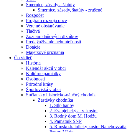
Smernice, zásady a štatúty
Smernice, zásady, štatúty - zrušené
Rozpočet
Program rozvoja obce
Verejné obstarávanie
Tlačivá
Zoznam daňových dlžníkov
Predaj⁄užívanie nehnuteľností
Dotácie
Majetkové priznania
Čo vidieť
História
Kalendár akcií v obci
Kultúrne pamiatky
Osobnosti
Prírodné krásy
Športoviská v obci
Sučiansky historicko-náučný chodník
Zastávky chodníka
1. Stĺp hanby
2. Evanjelický a. v. kostol
3. Rodný dom M. Hodžu
4. Pamätník SNP
5. Rímsko-katolícky kostol Nanebovzatia
Panny Márie