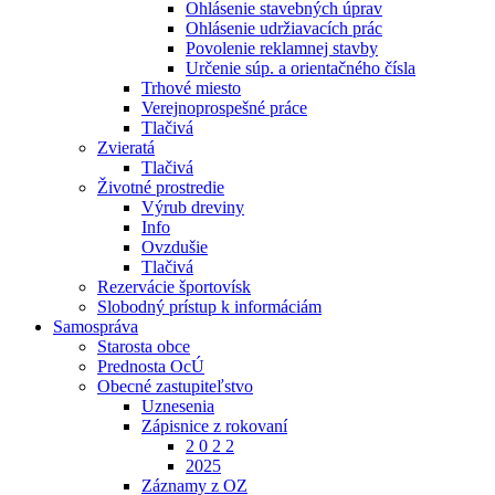
Ohlásenie stavebných úprav
Ohlásenie udržiavacích prác
Povolenie reklamnej stavby
Určenie súp. a orientačného čísla
Trhové miesto
Verejnoprospešné práce
Tlačivá
Zvieratá
Tlačivá
Životné prostredie
Výrub dreviny
Info
Ovzdušie
Tlačivá
Rezervácie športovísk
Slobodný prístup k informáciám
Samospráva
Starosta obce
Prednosta OcÚ
Obecné zastupiteľstvo
Uznesenia
Zápisnice z rokovaní
2 0 2 2
2025
Záznamy z OZ