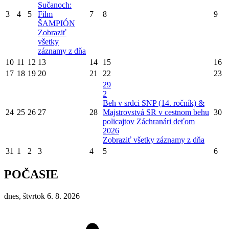
Sučanoch:
3
4
5
Film
7
8
9
ŠAMPIÓN
Zobraziť
všetky
záznamy z dňa
10
11
12
13
14
15
16
17
18
19
20
21
22
23
29
2
Beh v srdci SNP (14. ročník) &
24
25
26
27
28
Majstrovstvá SR v cestnom behu
30
policajtov
Záchranári deťom
2026
Zobraziť všetky záznamy z dňa
31
1
2
3
4
5
6
POČASIE
dnes, štvrtok 6. 8. 2026