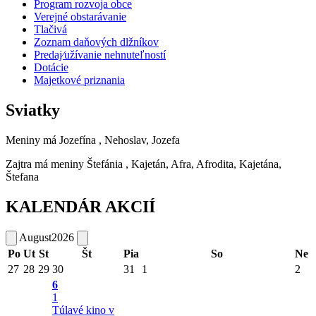
Program rozvoja obce
Verejné obstarávanie
Tlačivá
Zoznam daňových dlžníkov
Predaj⁄užívanie nehnuteľností
Dotácie
Majetkové priznania
Sviatky
Meniny má
Jozefína
, Nehoslav, Jozefa
Zajtra má meniny
Štefánia
, Kajetán, Afra, Afrodita, Kajetána,
Štefana
KALENDÁR AKCIÍ
August
2026
Po
Ut
St
Št
Pia
So
Ne
27
28
29
30
31
1
2
6
1
Túlavé kino v