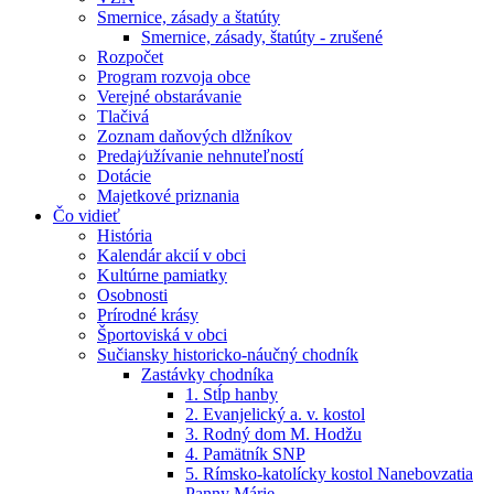
Smernice, zásady a štatúty
Smernice, zásady, štatúty - zrušené
Rozpočet
Program rozvoja obce
Verejné obstarávanie
Tlačivá
Zoznam daňových dlžníkov
Predaj⁄užívanie nehnuteľností
Dotácie
Majetkové priznania
Čo vidieť
História
Kalendár akcií v obci
Kultúrne pamiatky
Osobnosti
Prírodné krásy
Športoviská v obci
Sučiansky historicko-náučný chodník
Zastávky chodníka
1. Stĺp hanby
2. Evanjelický a. v. kostol
3. Rodný dom M. Hodžu
4. Pamätník SNP
5. Rímsko-katolícky kostol Nanebovzatia
Panny Márie