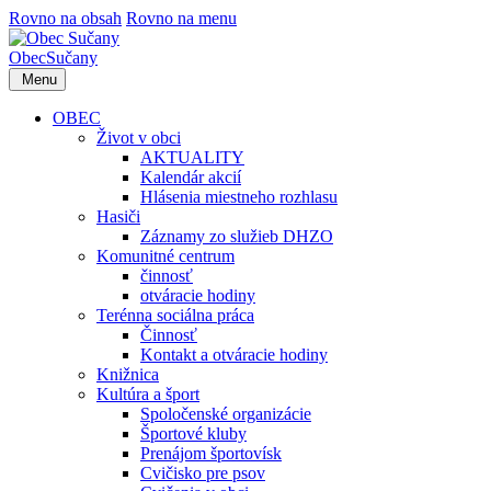
Rovno na obsah
Rovno na menu
Obec
Sučany
Menu
OBEC
Život v obci
AKTUALITY
Kalendár akcií
Hlásenia miestneho rozhlasu
Hasiči
Záznamy zo služieb DHZO
Komunitné centrum
činnosť
otváracie hodiny
Terénna sociálna práca
Činnosť
Kontakt a otváracie hodiny
Knižnica
Kultúra a šport
Spoločenské organizácie
Športové kluby
Prenájom športovísk
Cvičisko pre psov