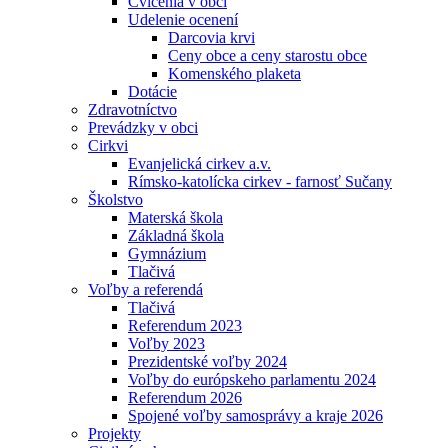
Cvičenia v obci
Udelenie ocenení
Darcovia krvi
Ceny obce a ceny starostu obce
Komenského plaketa
Dotácie
Zdravotníctvo
Prevádzky v obci
Cirkvi
Evanjelická cirkev a.v.
Rímsko-katolícka cirkev - farnosť Sučany
Školstvo
Materská škola
Základná škola
Gymnázium
Tlačivá
Voľby a referendá
Tlačivá
Referendum 2023
Voľby 2023
Prezidentské voľby 2024
Voľby do európskeho parlamentu 2024
Referendum 2026
Spojené voľby samosprávy a kraje 2026
Projekty