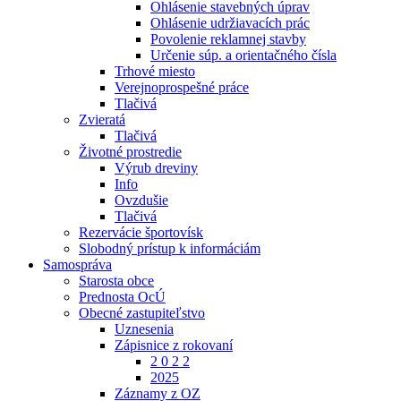
Ohlásenie stavebných úprav
Ohlásenie udržiavacích prác
Povolenie reklamnej stavby
Určenie súp. a orientačného čísla
Trhové miesto
Verejnoprospešné práce
Tlačivá
Zvieratá
Tlačivá
Životné prostredie
Výrub dreviny
Info
Ovzdušie
Tlačivá
Rezervácie športovísk
Slobodný prístup k informáciám
Samospráva
Starosta obce
Prednosta OcÚ
Obecné zastupiteľstvo
Uznesenia
Zápisnice z rokovaní
2 0 2 2
2025
Záznamy z OZ