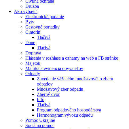
Civilná ochrana
Družba
Ako vybaviť
Elektronické podanie
Byty
Cestovné poriadky
Cintorín
Tlačivá
Dane
Tlačivá
Doprava
Hlásenia v rozhlase a oznamy na web a FB stránke
Majetok
Matrika a evidencia obyvateľov
Odpady
Zavedenie váženého množstvového zberu
odpadov
Množstvový zber odpadu
Zberný dvor
Info
Tlačivá
Program odpadového hospodárstva
Harmonogram vývozu odpadu
Pomoc Ukrajine
Sociálna pomoc