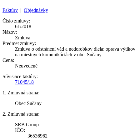
Faktúry
|
Objednávky
Číslo zmluvy:
61/2018
Názov:
Zmluva
Predmet zmluvy:
Zmluva o odstránení vád a nedorobkov diela: oprava výtlkov
na miestnych komunikáciách v obci Sučany
Cena:
Neuvedené
Súvisiace faktúry:
71045/18
1. Zmluvná strana:
Obec Sučany
2. Zmluvná strana:
SRB Group
IČO:
36536962