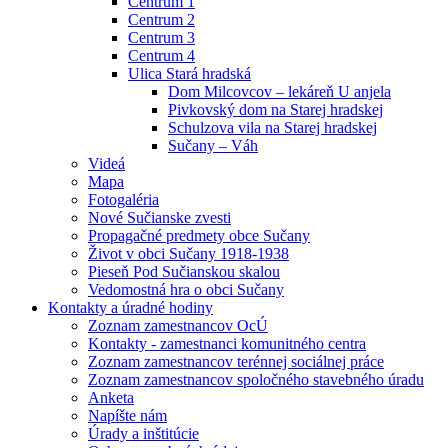
Centrum 1
Centrum 2
Centrum 3
Centrum 4
Ulica Stará hradská
Dom Milcovcov – lekáreň U anjela
Pivkovský dom na Starej hradskej
Schulzova vila na Starej hradskej
Sučany – Váh
Videá
Mapa
Fotogaléria
Nové Sučianske zvesti
Propagačné predmety obce Sučany
Život v obci Sučany 1918-1938
Pieseň Pod Sučianskou skalou
Vedomostná hra o obci Sučany
Kontakty a úradné hodiny
Zoznam zamestnancov OcÚ
Kontakty - zamestnanci komunitného centra
Zoznam zamestnancov terénnej sociálnej práce
Zoznam zamestnancov spoločného stavebného úradu
Anketa
Napíšte nám
Úrady a inštitúcie