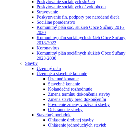
Poskytovanie sociálnych služieb
Poskytovanie sociálnych dávok obcou
Stravovanie
Poskytovanie fin. podpory pre narodené dieťa
Sociálne poradenstvo
Komunitný plán soc. služieb Obce Sučany 2016-
2020
Komunitný plán sociálnych služieb Obce Sučany
2018-2022
Koronavírus
Komunitný plán sociálnych služieb Obce Sučany
2023-2030
Stavby
Územný plán
Územné a stavebné konanie
Územné konanie
Stavebné konanie
Kolaudačné rozhodnutie
Zmena termínu dokončenia stavby
Zmena stavby pred dokončením
Povolenie zmeny v užívaní stavby
Odstránenie stavby
Stavebný poriadok
Ohlásenie drobnej stavby
Ohlásenie jednoduchých stavieb