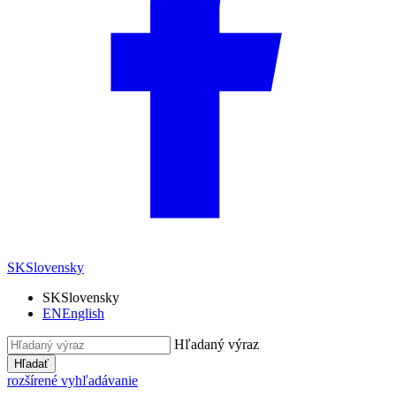
SK
Slovensky
SK
Slovensky
EN
English
Hľadaný výraz
Hľadať
rozšírené vyhľadávanie