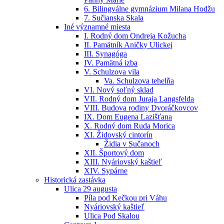
6. Bilingválne gymnázium Milana Hodžu
7. Sučianska Skala
Iné významné miesta
I. Rodný dom Ondreja Kožucha
II. Pamätník Aničky Ulickej
III. Synagóga
IV. Pamätná izba
V. Schulzova vila
Va. Schulzova tehelňa
VI. Nový soľný sklad
VII. Rodný dom Juraja Langsfelda
VIII. Budova rodiny Dvoráčkovcov
IX. Dom Eugena Lazišťana
X. Rodný dom Ruda Morica
XI. Židovský cintorín
Židia v Sučanoch
XII. Športový dom
XIII. Nyáriovský kaštieľ
XIV. Sypárne
Historická zastávka
Ulica 29 augusta
Píla pod Kečkou pri Váhu
Nyáriovský kaštieľ
Ulica Pod Skalou