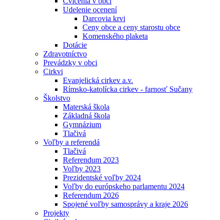
Cvičenia v obci
Udelenie ocenení
Darcovia krvi
Ceny obce a ceny starostu obce
Komenského plaketa
Dotácie
Zdravotníctvo
Prevádzky v obci
Cirkvi
Evanjelická cirkev a.v.
Rímsko-katolícka cirkev - farnosť Sučany
Školstvo
Materská škola
Základná škola
Gymnázium
Tlačivá
Voľby a referendá
Tlačivá
Referendum 2023
Voľby 2023
Prezidentské voľby 2024
Voľby do európskeho parlamentu 2024
Referendum 2026
Spojené voľby samosprávy a kraje 2026
Projekty