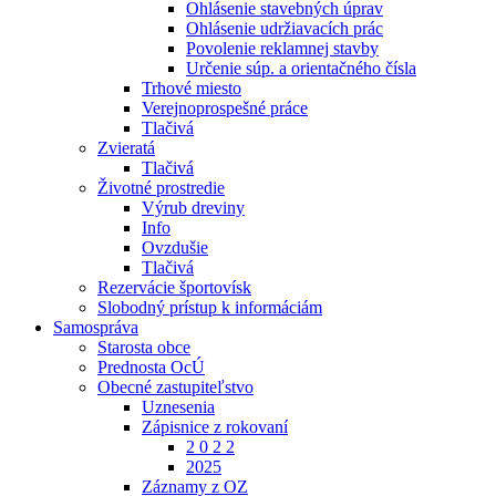
Ohlásenie stavebných úprav
Ohlásenie udržiavacích prác
Povolenie reklamnej stavby
Určenie súp. a orientačného čísla
Trhové miesto
Verejnoprospešné práce
Tlačivá
Zvieratá
Tlačivá
Životné prostredie
Výrub dreviny
Info
Ovzdušie
Tlačivá
Rezervácie športovísk
Slobodný prístup k informáciám
Samospráva
Starosta obce
Prednosta OcÚ
Obecné zastupiteľstvo
Uznesenia
Zápisnice z rokovaní
2 0 2 2
2025
Záznamy z OZ