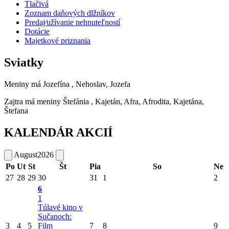
Tlačivá
Zoznam daňových dlžníkov
Predaj⁄užívanie nehnuteľností
Dotácie
Majetkové priznania
Sviatky
Meniny má
Jozefína
, Nehoslav, Jozefa
Zajtra má meniny
Štefánia
, Kajetán, Afra, Afrodita, Kajetána,
Štefana
KALENDÁR AKCIÍ
August
2026
Po
Ut
St
Št
Pia
So
Ne
27
28
29
30
31
1
2
6
1
Túlavé kino v
Sučanoch:
3
4
5
Film
7
8
9