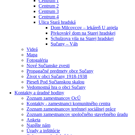
Centrum 1
Centrum 2
Centrum 3
Centrum 4
Ulica Stará hradská
Dom Milcovcov – lekáreň U anjela
Pivkovský dom na Starej hradskej
Schulzova vila na Starej hradskej
Sučany – Váh
Videá
Mapa
Fotogaléria
Nové Sučianske zvesti
Propagačné predmety obce Sučany
Život v obci Sučany 1918-1938
Pieseň Pod Sučianskou skalou
Vedomostná hra o obci Sučany
Kontakty a úradné hodiny
Zoznam zamestnancov OcÚ
Kontakty - zamestnanci komunitného centra
Zoznam zamestnancov terénnej sociálnej práce
Zoznam zamestnancov spoločného stavebného úradu
Anketa
Napíšte nám
Úrady a inštitúcie