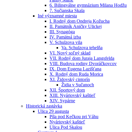
6. Bilingválne gymnázium Milana Hodžu
7. Sučianska Skala
Iné významné miesta
I. Rodný dom Ondreja Kožucha
II. Pamätník Aničky Ulickej
III. Synagóga
IV. Pamätná izba
V. Schulzova vila
Va. Schulzova tehelňa
VI. Nový soľný sklad
VII. Rodný dom Juraja Langsfelda
VIII. Budova rodiny Dvoráčkovcov
IX. Dom Eugena Lazišťana
X. Rodný dom Ruda Morica
XI. Židovský cintorín
Židia v Sučanoch
XII. Športový dom
XIII. Nyáriovský kaštieľ
XIV. Sypárne
Historická zastávka
Ulica 29 augusta
Píla pod Kečkou pri Váhu
Nyáriovský kaštieľ
Ulica Pod Skalou