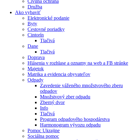
Civilná ochrana
Družba
Ako vybaviť
Elektronické podanie
Byty
Cestovné poriadky
Cintorín
Tlačivá
Dane
Tlačivá
Doprava
Hlásenia v rozhlase a oznamy na web a FB stránke
Majetok
Matrika a evidencia obyvateľov
Odpady
Zavedenie váženého množstvového zberu
odpadov
Množstvový zber odpadu
Zberný dvor
Info
Tlačivá
Program odpadového hospodárstva
Harmonogram vývozu odpadu
Pomoc Ukrajine
Sociálna pomoc