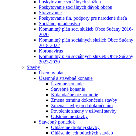
Poskytovanie sociálnych služieb
Poskytovanie sociálnych dávok obcou
Stravovanie
Poskytovanie fin. podpory pre narodené dieťa
Sociálne poradenstvo
Komunitný plán soc. služieb Obce Sučany 2016-
2020
Komunitný plán sociálnych služieb Obce Sučany
2018-2022
Koronavírus
Komunitný plán sociálnych služieb Obce Sučany
2023-2030
Stavby
Územný plán
Územné a stavebné konanie
Územné konanie
Stavebné konanie
Kolaudačné rozhodnutie
Zmena termínu dokončenia stavby
Zmena stavby pred dokončením
Povolenie zmeny v užívaní stavby
Odstránenie stavby
Stavebný poriadok
Ohlásenie drobnej stavby
Ohlásenie jednoduchých stavieb