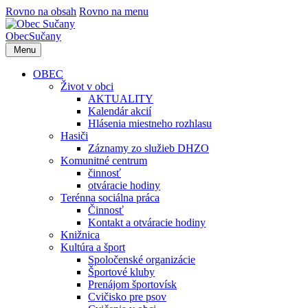
Rovno na obsah
Rovno na menu
Obec
Sučany
Menu
OBEC
Život v obci
AKTUALITY
Kalendár akcií
Hlásenia miestneho rozhlasu
Hasiči
Záznamy zo služieb DHZO
Komunitné centrum
činnosť
otváracie hodiny
Terénna sociálna práca
Činnosť
Kontakt a otváracie hodiny
Knižnica
Kultúra a šport
Spoločenské organizácie
Športové kluby
Prenájom športovísk
Cvičisko pre psov