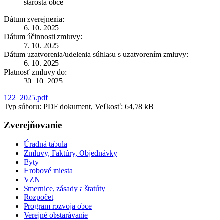
starosta obce
Dátum zverejnenia:
6. 10. 2025
Dátum účinnosti zmluvy:
7. 10. 2025
Dátum uzatvorenia/udelenia súhlasu s uzatvorením zmluvy:
6. 10. 2025
Platnosť zmluvy do:
30. 10. 2025
122_2025.pdf
Typ súboru: PDF dokument, Veľkosť: 64,78 kB
Zverejňovanie
Úradná tabula
Zmluvy, Faktúry, Objednávky
Byty
Hrobové miesta
VZN
Smernice, zásady a štatúty
Rozpočet
Program rozvoja obce
Verejné obstarávanie