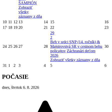
ŠAMPIÓN
Zobraziť
všetky
záznamy z dňa
10
11
12
13
14
15
16
17
18
19
20
21
22
23
29
2
Beh v srdci SNP (14. ročník) &
24
25
26
27
28
Majstrovstvá SR v cestnom behu
30
policajtov
Záchranári deťom
2026
Zobraziť všetky záznamy z dňa
31
1
2
3
4
5
6
POČASIE
dnes, štvrtok 6. 8. 2026