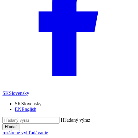
SK
Slovensky
SK
Slovensky
EN
English
Hľadaný výraz
Hľadať
rozšírené vyhľadávanie