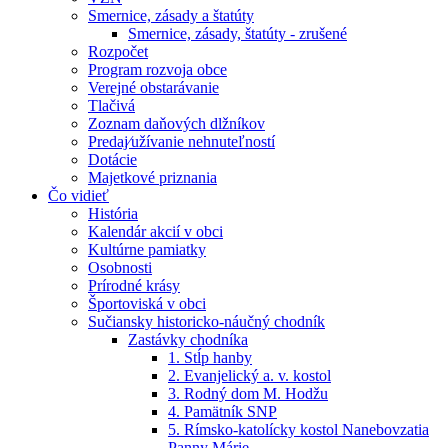
Smernice, zásady a štatúty
Smernice, zásady, štatúty - zrušené
Rozpočet
Program rozvoja obce
Verejné obstarávanie
Tlačivá
Zoznam daňových dlžníkov
Predaj⁄užívanie nehnuteľností
Dotácie
Majetkové priznania
Čo vidieť
História
Kalendár akcií v obci
Kultúrne pamiatky
Osobnosti
Prírodné krásy
Športoviská v obci
Sučiansky historicko-náučný chodník
Zastávky chodníka
1. Stĺp hanby
2. Evanjelický a. v. kostol
3. Rodný dom M. Hodžu
4. Pamätník SNP
5. Rímsko-katolícky kostol Nanebovzatia
Panny Márie