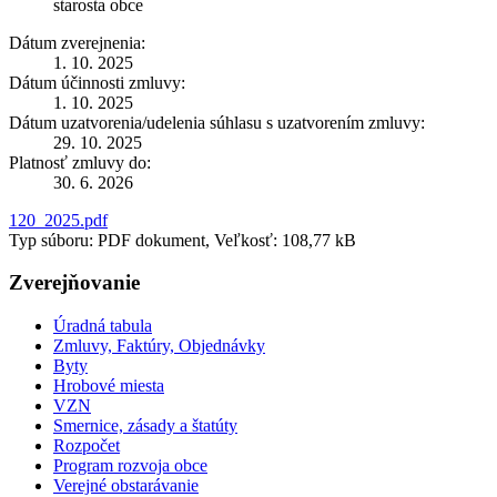
starosta obce
Dátum zverejnenia:
1. 10. 2025
Dátum účinnosti zmluvy:
1. 10. 2025
Dátum uzatvorenia/udelenia súhlasu s uzatvorením zmluvy:
29. 10. 2025
Platnosť zmluvy do:
30. 6. 2026
120_2025.pdf
Typ súboru: PDF dokument, Veľkosť: 108,77 kB
Zverejňovanie
Úradná tabula
Zmluvy, Faktúry, Objednávky
Byty
Hrobové miesta
VZN
Smernice, zásady a štatúty
Rozpočet
Program rozvoja obce
Verejné obstarávanie