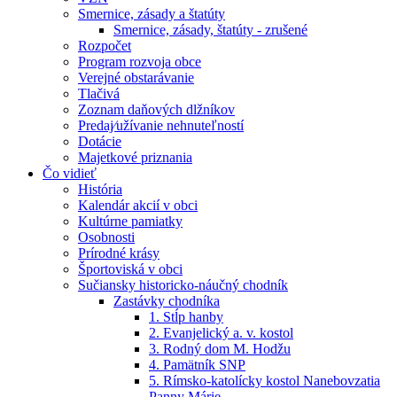
Smernice, zásady a štatúty
Smernice, zásady, štatúty - zrušené
Rozpočet
Program rozvoja obce
Verejné obstarávanie
Tlačivá
Zoznam daňových dlžníkov
Predaj⁄užívanie nehnuteľností
Dotácie
Majetkové priznania
Čo vidieť
História
Kalendár akcií v obci
Kultúrne pamiatky
Osobnosti
Prírodné krásy
Športoviská v obci
Sučiansky historicko-náučný chodník
Zastávky chodníka
1. Stĺp hanby
2. Evanjelický a. v. kostol
3. Rodný dom M. Hodžu
4. Pamätník SNP
5. Rímsko-katolícky kostol Nanebovzatia
Panny Márie