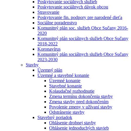
Poskytovanie sociálnych služieb
Poskytovanie sociálnych dávok obcou
Stravovanie
Poskytovanie fin. podpory pre narodené dieťa
Sociálne poradenstvo
Komunitný plán soc. služieb Obce Sučany 2016-
2020
Komunitný plán sociálnych služieb Obce Sučany
2018-2022
Koronavírus
Komunitný plán sociálnych služieb Obce Sučany
2023-2030
Stavby
Územný plán
Územné a stavebné konanie
Územné konanie
Stavebné konanie
Kolaudačné rozhodnutie
Zmena termínu dokončenia stavby
Zmena stavby pred dokončením
Povolenie zmeny v užívaní stavby
Odstránenie stavby
Stavebný poriadok
Ohlásenie drobnej stavby
Ohlásenie jednoduchých stavieb