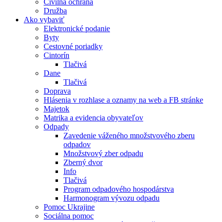
Civilná ochrana
Družba
Ako vybaviť
Elektronické podanie
Byty
Cestovné poriadky
Cintorín
Tlačivá
Dane
Tlačivá
Doprava
Hlásenia v rozhlase a oznamy na web a FB stránke
Majetok
Matrika a evidencia obyvateľov
Odpady
Zavedenie váženého množstvového zberu
odpadov
Množstvový zber odpadu
Zberný dvor
Info
Tlačivá
Program odpadového hospodárstva
Harmonogram vývozu odpadu
Pomoc Ukrajine
Sociálna pomoc