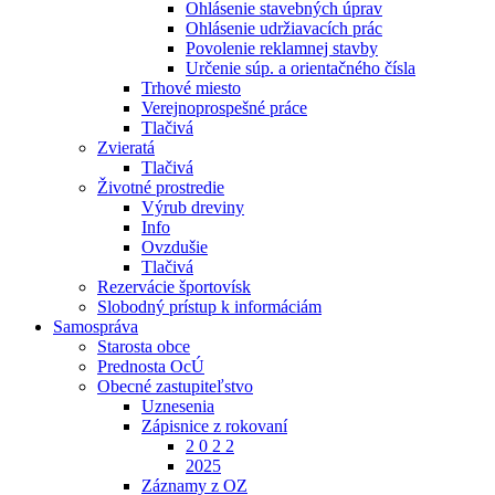
Ohlásenie stavebných úprav
Ohlásenie udržiavacích prác
Povolenie reklamnej stavby
Určenie súp. a orientačného čísla
Trhové miesto
Verejnoprospešné práce
Tlačivá
Zvieratá
Tlačivá
Životné prostredie
Výrub dreviny
Info
Ovzdušie
Tlačivá
Rezervácie športovísk
Slobodný prístup k informáciám
Samospráva
Starosta obce
Prednosta OcÚ
Obecné zastupiteľstvo
Uznesenia
Zápisnice z rokovaní
2 0 2 2
2025
Záznamy z OZ