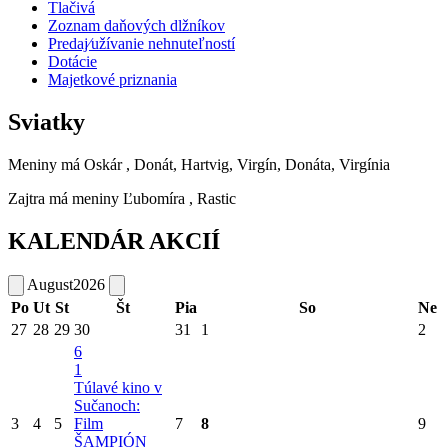
Tlačivá
Zoznam daňových dlžníkov
Predaj⁄užívanie nehnuteľností
Dotácie
Majetkové priznania
Sviatky
Meniny má
Oskár
, Donát, Hartvig, Virgín, Donáta, Virgínia
Zajtra má meniny
Ľubomíra
, Rastic
KALENDÁR AKCIÍ
August
2026
Po
Ut
St
Št
Pia
So
Ne
27
28
29
30
31
1
2
6
1
Túlavé kino v
Sučanoch:
3
4
5
Film
7
8
9
ŠAMPIÓN