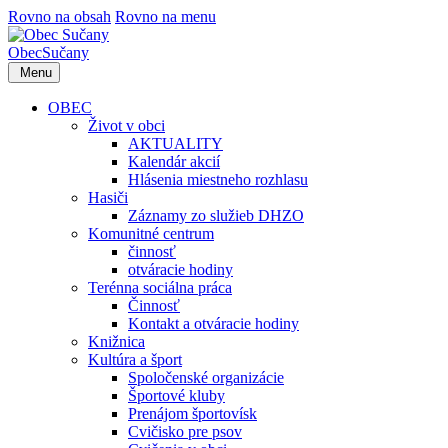
Rovno na obsah
Rovno na menu
Obec
Sučany
Menu
OBEC
Život v obci
AKTUALITY
Kalendár akcií
Hlásenia miestneho rozhlasu
Hasiči
Záznamy zo služieb DHZO
Komunitné centrum
činnosť
otváracie hodiny
Terénna sociálna práca
Činnosť
Kontakt a otváracie hodiny
Knižnica
Kultúra a šport
Spoločenské organizácie
Športové kluby
Prenájom športovísk
Cvičisko pre psov