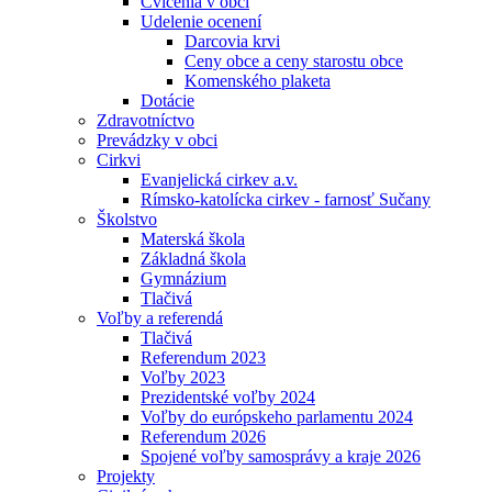
Cvičenia v obci
Udelenie ocenení
Darcovia krvi
Ceny obce a ceny starostu obce
Komenského plaketa
Dotácie
Zdravotníctvo
Prevádzky v obci
Cirkvi
Evanjelická cirkev a.v.
Rímsko-katolícka cirkev - farnosť Sučany
Školstvo
Materská škola
Základná škola
Gymnázium
Tlačivá
Voľby a referendá
Tlačivá
Referendum 2023
Voľby 2023
Prezidentské voľby 2024
Voľby do európskeho parlamentu 2024
Referendum 2026
Spojené voľby samosprávy a kraje 2026
Projekty