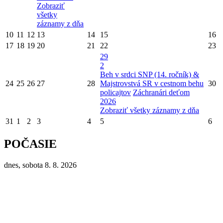
Zobraziť
všetky
záznamy z dňa
10
11
12
13
14
15
16
17
18
19
20
21
22
23
29
2
Beh v srdci SNP (14. ročník) &
24
25
26
27
28
Majstrovstvá SR v cestnom behu
30
policajtov
Záchranári deťom
2026
Zobraziť všetky záznamy z dňa
31
1
2
3
4
5
6
POČASIE
dnes, sobota 8. 8. 2026