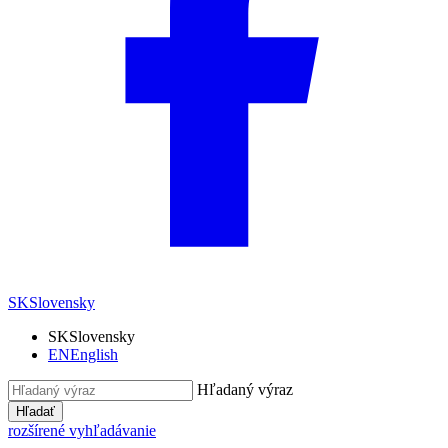
SK
Slovensky
SK
Slovensky
EN
English
Hľadaný výraz
Hľadať
rozšírené vyhľadávanie