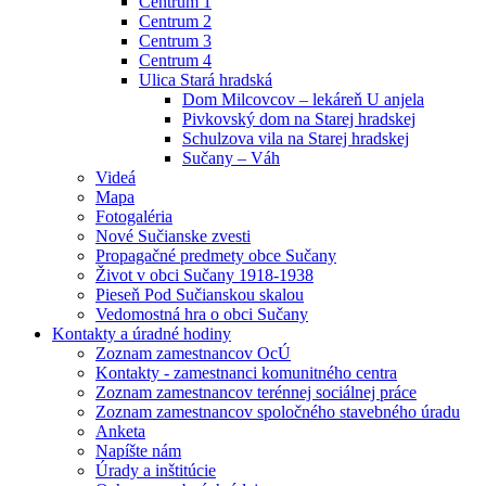
Centrum 1
Centrum 2
Centrum 3
Centrum 4
Ulica Stará hradská
Dom Milcovcov – lekáreň U anjela
Pivkovský dom na Starej hradskej
Schulzova vila na Starej hradskej
Sučany – Váh
Videá
Mapa
Fotogaléria
Nové Sučianske zvesti
Propagačné predmety obce Sučany
Život v obci Sučany 1918-1938
Pieseň Pod Sučianskou skalou
Vedomostná hra o obci Sučany
Kontakty a úradné hodiny
Zoznam zamestnancov OcÚ
Kontakty - zamestnanci komunitného centra
Zoznam zamestnancov terénnej sociálnej práce
Zoznam zamestnancov spoločného stavebného úradu
Anketa
Napíšte nám
Úrady a inštitúcie