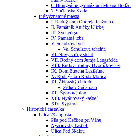
6. Bilingválne gymnázium Milana Hodžu
7. Sučianska Skala
Iné významné miesta
I. Rodný dom Ondreja Kožucha
II. Pamätník Aničky Ulickej
III. Synagóga
IV. Pamätná izba
V. Schulzova vila
Va. Schulzova tehelňa
VI. Nový soľný sklad
VII. Rodný dom Juraja Langsfelda
VIII. Budova rodiny Dvoráčkovcov
IX. Dom Eugena Lazišťana
X. Rodný dom Ruda Morica
XI. Židovský cintorín
Židia v Sučanoch
XII. Športový dom
XIII. Nyáriovský kaštieľ
XIV. Sypárne
Historická zastávka
Ulica 29 augusta
Píla pod Kečkou pri Váhu
Nyáriovský kaštieľ
Ulica Pod Skalou