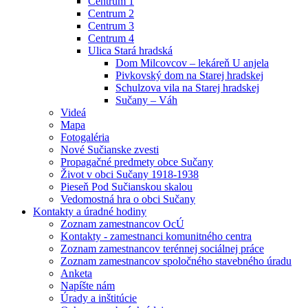
Centrum 1
Centrum 2
Centrum 3
Centrum 4
Ulica Stará hradská
Dom Milcovcov – lekáreň U anjela
Pivkovský dom na Starej hradskej
Schulzova vila na Starej hradskej
Sučany – Váh
Videá
Mapa
Fotogaléria
Nové Sučianske zvesti
Propagačné predmety obce Sučany
Život v obci Sučany 1918-1938
Pieseň Pod Sučianskou skalou
Vedomostná hra o obci Sučany
Kontakty a úradné hodiny
Zoznam zamestnancov OcÚ
Kontakty - zamestnanci komunitného centra
Zoznam zamestnancov terénnej sociálnej práce
Zoznam zamestnancov spoločného stavebného úradu
Anketa
Napíšte nám
Úrady a inštitúcie