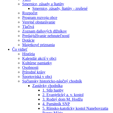
Smernice, zásady a štatúty
Smernice, zásady, štatúty - zrušené
Rozpočet
Program rozvoja obce
Verejné obstarávanie
Tlačivá
Zoznam daňových dlžníkov
Predaj⁄užívanie nehnuteľností
Dotácie
Majetkové priznania
Čo vidieť
História
Kalendár akcií v obci
Kultúrne pamiatky
Osobnosti
Prírodné krásy
Športoviská v obci
Sučiansky historicko-náučný chodník
Zastávky chodníka
1. Stĺp hanby
2. Evanjelický a. v. kostol
3. Rodný dom M. Hodžu
4. Pamätník SNP
5. Rímsko-katolícky kostol Nanebovzatia
Panny Márie