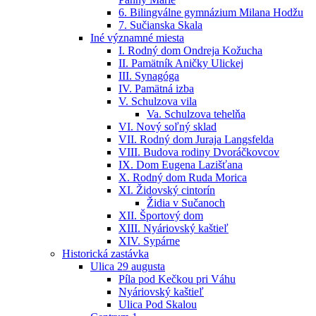
6. Bilingválne gymnázium Milana Hodžu
7. Sučianska Skala
Iné významné miesta
I. Rodný dom Ondreja Kožucha
II. Pamätník Aničky Ulickej
III. Synagóga
IV. Pamätná izba
V. Schulzova vila
Va. Schulzova tehelňa
VI. Nový soľný sklad
VII. Rodný dom Juraja Langsfelda
VIII. Budova rodiny Dvoráčkovcov
IX. Dom Eugena Lazišťana
X. Rodný dom Ruda Morica
XI. Židovský cintorín
Židia v Sučanoch
XII. Športový dom
XIII. Nyáriovský kaštieľ
XIV. Sypárne
Historická zastávka
Ulica 29 augusta
Píla pod Kečkou pri Váhu
Nyáriovský kaštieľ
Ulica Pod Skalou