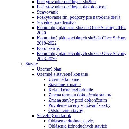
Poskytovanie sociálnych služieb
Poskytovanie sociálnych dávok obcou
Stravovanie
Poskytovanie fin. podpory pre narodené dieťa
Sociálne poradenstvo
Komunitný plán soc. služieb Obce Sučany 2016-
2020
Komunitný plán sociálnych služieb Obce Sučany
2018-2022
Koronavírus
Komunitný plán sociálnych služieb Obce Sučany
2023-2030
Stavby
Územný plán
Územné a stavebné konanie
Územné konanie
Stavebné konanie
Kolaudačné rozhodnutie
Zmena termínu dokončenia stavby
Zmena stavby pred dokončením
Povolenie zmeny v užívaní stavby
Odstránenie stavby
Stavebný poriadok
Ohlásenie drobnej stavby
Ohlásenie jednoduchých stavieb