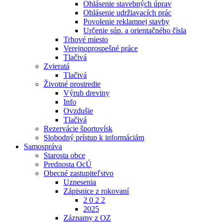
Ohlásenie stavebných úprav
Ohlásenie udržiavacích prác
Povolenie reklamnej stavby
Určenie súp. a orientačného čísla
Trhové miesto
Verejnoprospešné práce
Tlačivá
Zvieratá
Tlačivá
Životné prostredie
Výrub dreviny
Info
Ovzdušie
Tlačivá
Rezervácie športovísk
Slobodný prístup k informáciám
Samospráva
Starosta obce
Prednosta OcÚ
Obecné zastupiteľstvo
Uznesenia
Zápisnice z rokovaní
2 0 2 2
2025
Záznamy z OZ