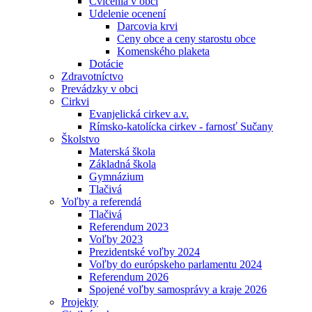
Cvičenia v obci
Udelenie ocenení
Darcovia krvi
Ceny obce a ceny starostu obce
Komenského plaketa
Dotácie
Zdravotníctvo
Prevádzky v obci
Cirkvi
Evanjelická cirkev a.v.
Rímsko-katolícka cirkev - farnosť Sučany
Školstvo
Materská škola
Základná škola
Gymnázium
Tlačivá
Voľby a referendá
Tlačivá
Referendum 2023
Voľby 2023
Prezidentské voľby 2024
Voľby do európskeho parlamentu 2024
Referendum 2026
Spojené voľby samosprávy a kraje 2026
Projekty