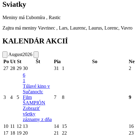
Sviatky
Meniny má
Ľubomíra
, Rastic
Zajtra má meniny
Vavrinec
, Lars, Laurenc, Laurus, Lorenc, Vavro
KALENDÁR AKCIÍ
August
2026
Po
Ut
St
Št
Pia
So
Ne
27
28
29
30
31
1
2
6
1
Túlavé kino v
Sučanoch:
3
4
5
Film
7
8
9
ŠAMPIÓN
Zobraziť
všetky
záznamy z dňa
10
11
12
13
14
15
16
17
18
19
20
21
22
23