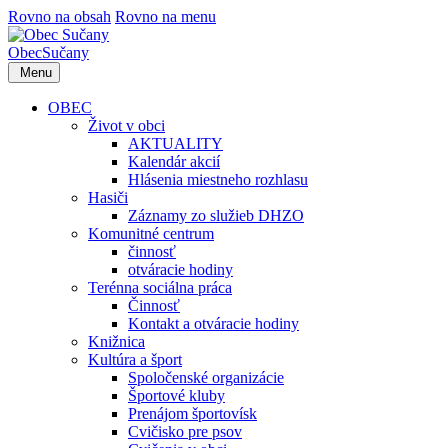
Rovno na obsah
Rovno na menu
Obec
Sučany
Menu
OBEC
Život v obci
AKTUALITY
Kalendár akcií
Hlásenia miestneho rozhlasu
Hasiči
Záznamy zo služieb DHZO
Komunitné centrum
činnosť
otváracie hodiny
Terénna sociálna práca
Činnosť
Kontakt a otváracie hodiny
Knižnica
Kultúra a šport
Spoločenské organizácie
Športové kluby
Prenájom športovísk
Cvičisko pre psov