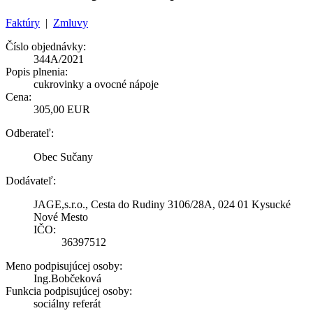
Faktúry
|
Zmluvy
Číslo objednávky:
344A/2021
Popis plnenia:
cukrovinky a ovocné nápoje
Cena:
305,00 EUR
Odberateľ:
Obec Sučany
Dodávateľ:
JAGE,s.r.o., Cesta do Rudiny 3106/28A, 024 01 Kysucké
Nové Mesto
IČO:
36397512
Meno podpisujúcej osoby:
Ing.Bobčeková
Funkcia podpisujúcej osoby:
sociálny referát