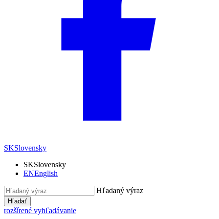
SK
Slovensky
SK
Slovensky
EN
English
Hľadaný výraz
Hľadať
rozšírené vyhľadávanie