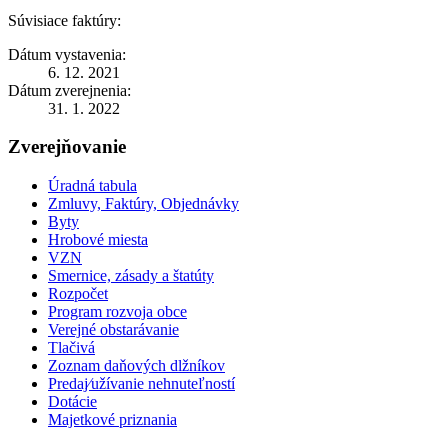
Súvisiace faktúry:
Dátum vystavenia:
6. 12. 2021
Dátum zverejnenia:
31. 1. 2022
Zverejňovanie
Úradná tabula
Zmluvy, Faktúry, Objednávky
Byty
Hrobové miesta
VZN
Smernice, zásady a štatúty
Rozpočet
Program rozvoja obce
Verejné obstarávanie
Tlačivá
Zoznam daňových dlžníkov
Predaj⁄užívanie nehnuteľností
Dotácie
Majetkové priznania