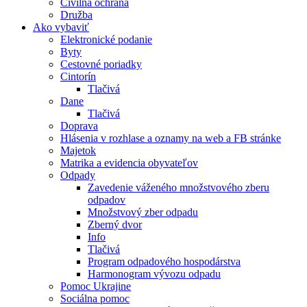
Civilná ochrana
Družba
Ako vybaviť
Elektronické podanie
Byty
Cestovné poriadky
Cintorín
Tlačivá
Dane
Tlačivá
Doprava
Hlásenia v rozhlase a oznamy na web a FB stránke
Majetok
Matrika a evidencia obyvateľov
Odpady
Zavedenie váženého množstvového zberu
odpadov
Množstvový zber odpadu
Zberný dvor
Info
Tlačivá
Program odpadového hospodárstva
Harmonogram vývozu odpadu
Pomoc Ukrajine
Sociálna pomoc