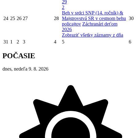
29
2
Beh v srdci SNP (14. ročník) &
24
25
26
27
28
Majstrovstvá SR v cestnom behu
30
policajtov
Záchranári deťom
2026
Zobraziť všetky záznamy z dňa
31
1
2
3
4
5
6
POČASIE
dnes, nedeľa 9. 8. 2026