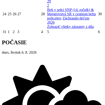
29
2
Beh v srdci SNP (14. ročník) &
24
25
26
27
28
Majstrovstvá SR v cestnom behu
30
policajtov
Záchranári deťom
2026
Zobraziť všetky záznamy z dňa
31
1
2
3
4
5
6
POČASIE
dnes, štvrtok 6. 8. 2026