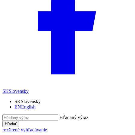
SK
Slovensky
SK
Slovensky
EN
English
Hľadaný výraz
Hľadať
rozšírené vyhľadávanie