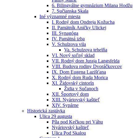
6. Bilingválne gymnázium Milana Hodžu
7. Sučianska Skala
Iné významné miesta
I. Rodný dom Ondreja Kožucha
II. Pamätník Aničky Ulickej
III. Synagóga
IV. Pamätná izba
V. Schulzova vila
Va. Schulzova tehelňa
VI. Nový soľný sklad
VII. Rodný dom Juraja Langsfelda
VIII. Budova rodiny Dvoráčkovcov
IX. Dom Eugena Lazišťana
X. Rodný dom Ruda Morica
XI. Židovský cintorín
Židia v Sučanoch
XII. Športový dom
XIII. Nyáriovský kaštieľ
XIV. Sypárne
Historická zastávka
Ulica 29 augusta
Píla pod Kečkou pri Váhu
Nyáriovský kaštieľ
Ulica Pod Skalou