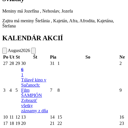
Meniny má
Jozefína
, Nehoslav, Jozefa
Zajtra má meniny
Štefánia
, Kajetán, Afra, Afrodita, Kajetána,
Štefana
KALENDÁR AKCIÍ
August
2026
Po
Ut
St
Št
Pia
So
Ne
27
28
29
30
31
1
2
6
1
Túlavé kino v
Sučanoch:
3
4
5
Film
7
8
9
ŠAMPIÓN
Zobraziť
všetky
záznamy z dňa
10
11
12
13
14
15
16
17
18
19
20
21
22
23