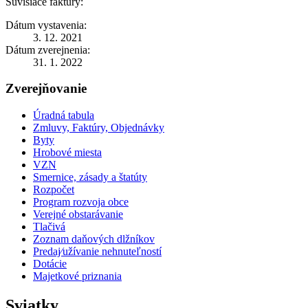
Súvisiace faktúry:
Dátum vystavenia:
3. 12. 2021
Dátum zverejnenia:
31. 1. 2022
Zverejňovanie
Úradná tabula
Zmluvy, Faktúry, Objednávky
Byty
Hrobové miesta
VZN
Smernice, zásady a štatúty
Rozpočet
Program rozvoja obce
Verejné obstarávanie
Tlačivá
Zoznam daňových dlžníkov
Predaj⁄užívanie nehnuteľností
Dotácie
Majetkové priznania
Sviatky