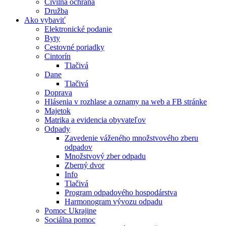
Civilná ochrana
Družba
Ako vybaviť
Elektronické podanie
Byty
Cestovné poriadky
Cintorín
Tlačivá
Dane
Tlačivá
Doprava
Hlásenia v rozhlase a oznamy na web a FB stránke
Majetok
Matrika a evidencia obyvateľov
Odpady
Zavedenie váženého množstvového zberu
odpadov
Množstvový zber odpadu
Zberný dvor
Info
Tlačivá
Program odpadového hospodárstva
Harmonogram vývozu odpadu
Pomoc Ukrajine
Sociálna pomoc