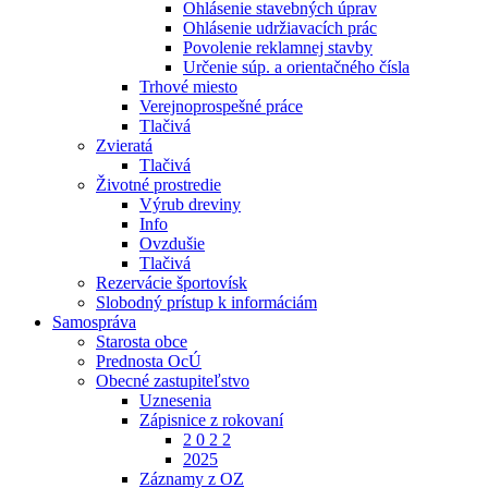
Ohlásenie stavebných úprav
Ohlásenie udržiavacích prác
Povolenie reklamnej stavby
Určenie súp. a orientačného čísla
Trhové miesto
Verejnoprospešné práce
Tlačivá
Zvieratá
Tlačivá
Životné prostredie
Výrub dreviny
Info
Ovzdušie
Tlačivá
Rezervácie športovísk
Slobodný prístup k informáciám
Samospráva
Starosta obce
Prednosta OcÚ
Obecné zastupiteľstvo
Uznesenia
Zápisnice z rokovaní
2 0 2 2
2025
Záznamy z OZ