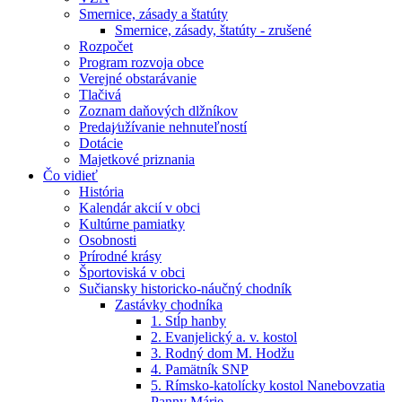
Smernice, zásady a štatúty
Smernice, zásady, štatúty - zrušené
Rozpočet
Program rozvoja obce
Verejné obstarávanie
Tlačivá
Zoznam daňových dlžníkov
Predaj⁄užívanie nehnuteľností
Dotácie
Majetkové priznania
Čo vidieť
História
Kalendár akcií v obci
Kultúrne pamiatky
Osobnosti
Prírodné krásy
Športoviská v obci
Sučiansky historicko-náučný chodník
Zastávky chodníka
1. Stĺp hanby
2. Evanjelický a. v. kostol
3. Rodný dom M. Hodžu
4. Pamätník SNP
5. Rímsko-katolícky kostol Nanebovzatia
Panny Márie