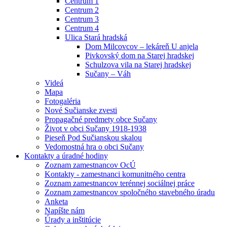
Centrum 1
Centrum 2
Centrum 3
Centrum 4
Ulica Stará hradská
Dom Milcovcov – lekáreň U anjela
Pivkovský dom na Starej hradskej
Schulzova vila na Starej hradskej
Sučany – Váh
Videá
Mapa
Fotogaléria
Nové Sučianske zvesti
Propagačné predmety obce Sučany
Život v obci Sučany 1918-1938
Pieseň Pod Sučianskou skalou
Vedomostná hra o obci Sučany
Kontakty a úradné hodiny
Zoznam zamestnancov OcÚ
Kontakty - zamestnanci komunitného centra
Zoznam zamestnancov terénnej sociálnej práce
Zoznam zamestnancov spoločného stavebného úradu
Anketa
Napíšte nám
Úrady a inštitúcie