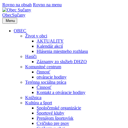
Rovno na obsah
Rovno na menu
Obec
Sučany
Menu
OBEC
Život v obci
AKTUALITY
Kalendár akcií
Hlásenia miestneho rozhlasu
Hasiči
Záznamy zo služieb DHZO
Komunitné centrum
činnosť
otváracie hodiny
Terénna sociálna práca
Činnosť
Kontakt a otváracie hodiny
Knižnica
Kultúra a šport
Spoločenské organizácie
Športové kluby
Prenájom športovísk
Cvičisko pre psov