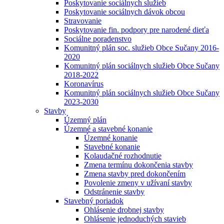
Poskytovanie sociálnych služieb
Poskytovanie sociálnych dávok obcou
Stravovanie
Poskytovanie fin. podpory pre narodené dieťa
Sociálne poradenstvo
Komunitný plán soc. služieb Obce Sučany 2016-
2020
Komunitný plán sociálnych služieb Obce Sučany
2018-2022
Koronavírus
Komunitný plán sociálnych služieb Obce Sučany
2023-2030
Stavby
Územný plán
Územné a stavebné konanie
Územné konanie
Stavebné konanie
Kolaudačné rozhodnutie
Zmena termínu dokončenia stavby
Zmena stavby pred dokončením
Povolenie zmeny v užívaní stavby
Odstránenie stavby
Stavebný poriadok
Ohlásenie drobnej stavby
Ohlásenie jednoduchých stavieb