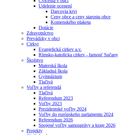
Cvičenia v obci
Udelenie ocenení
Darcovia krvi
Ceny obce a ceny starostu obce
Komenského plaketa
Dotácie
Zdravotníctvo
Prevádzky v obci
Cirkvi
Evanjelická cirkev a.v.
Rímsko-katolícka cirkev - farnosť Sučany
Školstvo
Materská škola
Základná škola
Gymnázium
Tlačivá
Voľby a referendá
Tlačivá
Referendum 2023
Voľby 2023
Prezidentské voľby 2024
Voľby do európskeho parlamentu 2024
Referendum 2026
Spojené voľby samosprávy a kraje 2026
Projekty