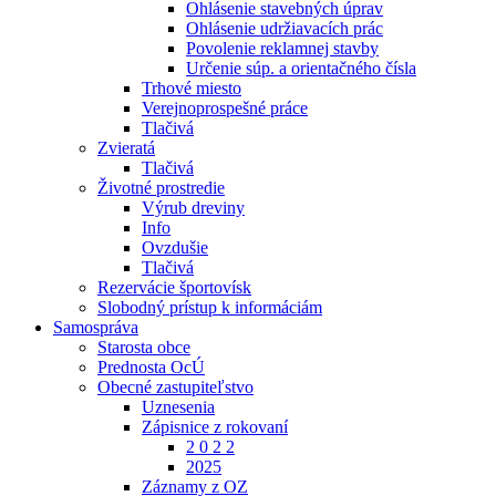
Ohlásenie stavebných úprav
Ohlásenie udržiavacích prác
Povolenie reklamnej stavby
Určenie súp. a orientačného čísla
Trhové miesto
Verejnoprospešné práce
Tlačivá
Zvieratá
Tlačivá
Životné prostredie
Výrub dreviny
Info
Ovzdušie
Tlačivá
Rezervácie športovísk
Slobodný prístup k informáciám
Samospráva
Starosta obce
Prednosta OcÚ
Obecné zastupiteľstvo
Uznesenia
Zápisnice z rokovaní
2 0 2 2
2025
Záznamy z OZ