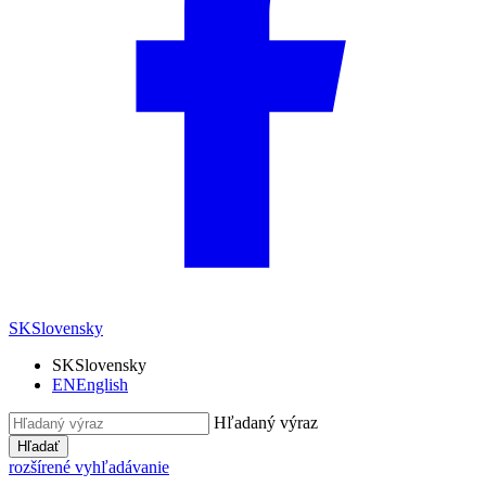
SK
Slovensky
SK
Slovensky
EN
English
Hľadaný výraz
Hľadať
rozšírené vyhľadávanie