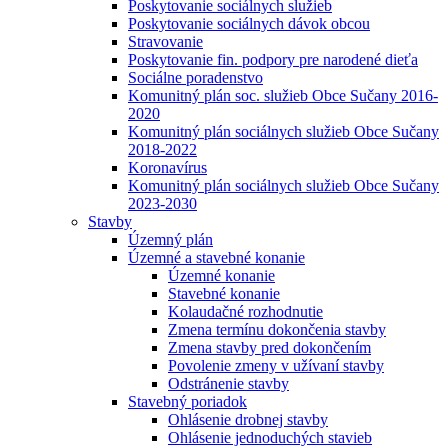
Poskytovanie sociálnych služieb
Poskytovanie sociálnych dávok obcou
Stravovanie
Poskytovanie fin. podpory pre narodené dieťa
Sociálne poradenstvo
Komunitný plán soc. služieb Obce Sučany 2016-
2020
Komunitný plán sociálnych služieb Obce Sučany
2018-2022
Koronavírus
Komunitný plán sociálnych služieb Obce Sučany
2023-2030
Stavby
Územný plán
Územné a stavebné konanie
Územné konanie
Stavebné konanie
Kolaudačné rozhodnutie
Zmena termínu dokončenia stavby
Zmena stavby pred dokončením
Povolenie zmeny v užívaní stavby
Odstránenie stavby
Stavebný poriadok
Ohlásenie drobnej stavby
Ohlásenie jednoduchých stavieb