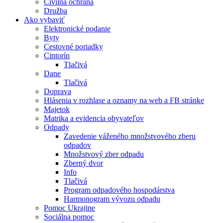
Civilná ochrana
Družba
Ako vybaviť
Elektronické podanie
Byty
Cestovné poriadky
Cintorín
Tlačivá
Dane
Tlačivá
Doprava
Hlásenia v rozhlase a oznamy na web a FB stránke
Majetok
Matrika a evidencia obyvateľov
Odpady
Zavedenie váženého množstvového zberu
odpadov
Množstvový zber odpadu
Zberný dvor
Info
Tlačivá
Program odpadového hospodárstva
Harmonogram vývozu odpadu
Pomoc Ukrajine
Sociálna pomoc