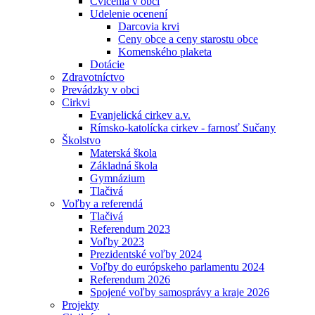
Cvičenia v obci
Udelenie ocenení
Darcovia krvi
Ceny obce a ceny starostu obce
Komenského plaketa
Dotácie
Zdravotníctvo
Prevádzky v obci
Cirkvi
Evanjelická cirkev a.v.
Rímsko-katolícka cirkev - farnosť Sučany
Školstvo
Materská škola
Základná škola
Gymnázium
Tlačivá
Voľby a referendá
Tlačivá
Referendum 2023
Voľby 2023
Prezidentské voľby 2024
Voľby do európskeho parlamentu 2024
Referendum 2026
Spojené voľby samosprávy a kraje 2026
Projekty