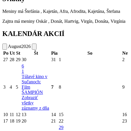
Meniny má
Štefánia
, Kajetán, Afra, Afrodita, Kajetána, Štefana
Zajtra má meniny
Oskár
, Donát, Hartvig, Virgín, Donáta, Virgínia
KALENDÁR AKCIÍ
August
2026
Po
Ut
St
Št
Pia
So
Ne
27
28
29
30
31
1
2
6
1
Túlavé kino v
Sučanoch:
3
4
5
Film
7
8
9
ŠAMPIÓN
Zobraziť
všetky
záznamy z dňa
10
11
12
13
14
15
16
17
18
19
20
21
22
23
29