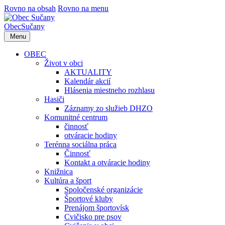
Rovno na obsah
Rovno na menu
Obec
Sučany
Menu
OBEC
Život v obci
AKTUALITY
Kalendár akcií
Hlásenia miestneho rozhlasu
Hasiči
Záznamy zo služieb DHZO
Komunitné centrum
činnosť
otváracie hodiny
Terénna sociálna práca
Činnosť
Kontakt a otváracie hodiny
Knižnica
Kultúra a šport
Spoločenské organizácie
Športové kluby
Prenájom športovísk
Cvičisko pre psov