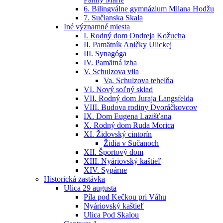
6. Bilingválne gymnázium Milana Hodžu
7. Sučianska Skala
Iné významné miesta
I. Rodný dom Ondreja Kožucha
II. Pamätník Aničky Ulickej
III. Synagóga
IV. Pamätná izba
V. Schulzova vila
Va. Schulzova tehelňa
VI. Nový soľný sklad
VII. Rodný dom Juraja Langsfelda
VIII. Budova rodiny Dvoráčkovcov
IX. Dom Eugena Lazišťana
X. Rodný dom Ruda Morica
XI. Židovský cintorín
Židia v Sučanoch
XII. Športový dom
XIII. Nyáriovský kaštieľ
XIV. Sypárne
Historická zastávka
Ulica 29 augusta
Píla pod Kečkou pri Váhu
Nyáriovský kaštieľ
Ulica Pod Skalou