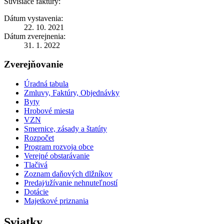
Súvisiace faktúry:
Dátum vystavenia:
22. 10. 2021
Dátum zverejnenia:
31. 1. 2022
Zverejňovanie
Úradná tabula
Zmluvy, Faktúry, Objednávky
Byty
Hrobové miesta
VZN
Smernice, zásady a štatúty
Rozpočet
Program rozvoja obce
Verejné obstarávanie
Tlačivá
Zoznam daňových dlžníkov
Predaj⁄užívanie nehnuteľností
Dotácie
Majetkové priznania
Sviatky