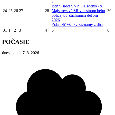
2
Beh v srdci SNP (14. ročník) &
24
25
26
27
28
Majstrovstvá SR v cestnom behu
30
policajtov
Záchranári deťom
2026
Zobraziť všetky záznamy z dňa
31
1
2
3
4
5
6
POČASIE
dnes, piatok 7. 8. 2026