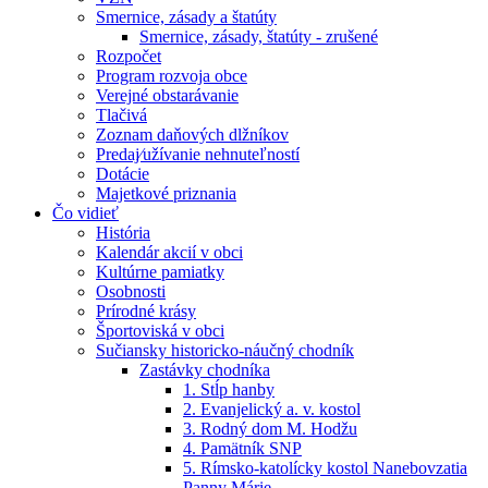
Smernice, zásady a štatúty
Smernice, zásady, štatúty - zrušené
Rozpočet
Program rozvoja obce
Verejné obstarávanie
Tlačivá
Zoznam daňových dlžníkov
Predaj⁄užívanie nehnuteľností
Dotácie
Majetkové priznania
Čo vidieť
História
Kalendár akcií v obci
Kultúrne pamiatky
Osobnosti
Prírodné krásy
Športoviská v obci
Sučiansky historicko-náučný chodník
Zastávky chodníka
1. Stĺp hanby
2. Evanjelický a. v. kostol
3. Rodný dom M. Hodžu
4. Pamätník SNP
5. Rímsko-katolícky kostol Nanebovzatia
Panny Márie