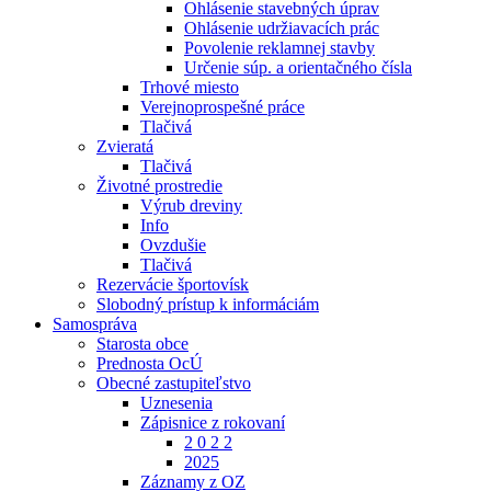
Ohlásenie stavebných úprav
Ohlásenie udržiavacích prác
Povolenie reklamnej stavby
Určenie súp. a orientačného čísla
Trhové miesto
Verejnoprospešné práce
Tlačivá
Zvieratá
Tlačivá
Životné prostredie
Výrub dreviny
Info
Ovzdušie
Tlačivá
Rezervácie športovísk
Slobodný prístup k informáciám
Samospráva
Starosta obce
Prednosta OcÚ
Obecné zastupiteľstvo
Uznesenia
Zápisnice z rokovaní
2 0 2 2
2025
Záznamy z OZ