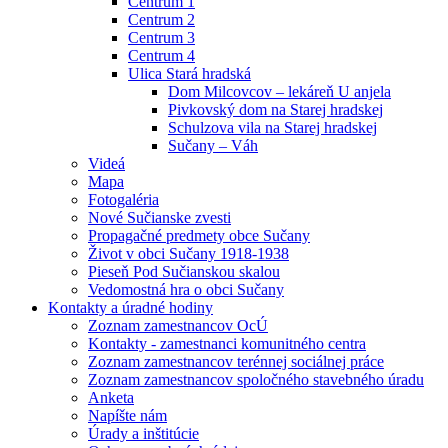
Centrum 1
Centrum 2
Centrum 3
Centrum 4
Ulica Stará hradská
Dom Milcovcov – lekáreň U anjela
Pivkovský dom na Starej hradskej
Schulzova vila na Starej hradskej
Sučany – Váh
Videá
Mapa
Fotogaléria
Nové Sučianske zvesti
Propagačné predmety obce Sučany
Život v obci Sučany 1918-1938
Pieseň Pod Sučianskou skalou
Vedomostná hra o obci Sučany
Kontakty a úradné hodiny
Zoznam zamestnancov OcÚ
Kontakty - zamestnanci komunitného centra
Zoznam zamestnancov terénnej sociálnej práce
Zoznam zamestnancov spoločného stavebného úradu
Anketa
Napíšte nám
Úrady a inštitúcie