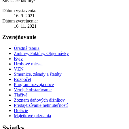
Súvisiace faktúry:
Dátum vystavenia:
16. 9. 2021
Dátum zverejnenia:
16. 11. 2021
Zverejňovanie
Úradná tabula
Zmluvy, Faktúry, Objednávky
Byty
Hrobové miesta
VZN
Smernice, zásady a štatúty
Rozpočet
Program rozvoja obce
Verejné obstarávanie
Tlačivá
Zoznam daňových dlžníkov
Predaj⁄užívanie nehnuteľností
Dotácie
Majetkové priznania
Sviatky