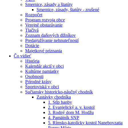
Smernice, zásady a štatúty
Smernice, zásady, štatúty - zrušené
Rozpočet
Program rozvoja obce
Verejné obstarávanie
Tlačivá
Zoznam daňových dlžníkov
Predaj⁄užívanie nehnuteľností
Dotácie
Majetkové priznania
Čo vidieť
História
Kalendár akcií v obci
Kultúrne pamiatky
Osobnosti
Prírodné krásy
Športoviská v obci
Sučiansky historicko-náučný chodník
Zastávky chodníka
1. Stĺp hanby
2. Evanjelický a. v. kostol
3. Rodný dom M. Hodžu
4. Pamätník SNP
5. Rímsko-katolícky kostol Nanebovzatia
Panny Márie