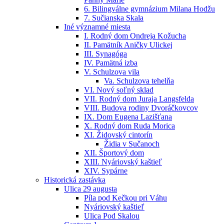
6. Bilingválne gymnázium Milana Hodžu
7. Sučianska Skala
Iné významné miesta
I. Rodný dom Ondreja Kožucha
II. Pamätník Aničky Ulickej
III. Synagóga
IV. Pamätná izba
V. Schulzova vila
Va. Schulzova tehelňa
VI. Nový soľný sklad
VII. Rodný dom Juraja Langsfelda
VIII. Budova rodiny Dvoráčkovcov
IX. Dom Eugena Lazišťana
X. Rodný dom Ruda Morica
XI. Židovský cintorín
Židia v Sučanoch
XII. Športový dom
XIII. Nyáriovský kaštieľ
XIV. Sypárne
Historická zastávka
Ulica 29 augusta
Píla pod Kečkou pri Váhu
Nyáriovský kaštieľ
Ulica Pod Skalou