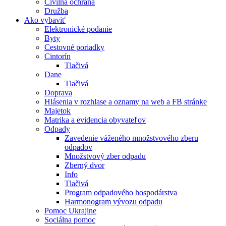
Civilná ochrana
Družba
Ako vybaviť
Elektronické podanie
Byty
Cestovné poriadky
Cintorín
Tlačivá
Dane
Tlačivá
Doprava
Hlásenia v rozhlase a oznamy na web a FB stránke
Majetok
Matrika a evidencia obyvateľov
Odpady
Zavedenie váženého množstvového zberu
odpadov
Množstvový zber odpadu
Zberný dvor
Info
Tlačivá
Program odpadového hospodárstva
Harmonogram vývozu odpadu
Pomoc Ukrajine
Sociálna pomoc