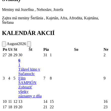
Meniny má
Jozefína
, Nehoslav, Jozefa
Zajtra má meniny
Štefánia
, Kajetán, Afra, Afrodita, Kajetána,
Štefana
KALENDÁR AKCIÍ
August
2026
Po
Ut
St
Št
Pia
So
Ne
27
28
29
30
31
1
2
6
1
Túlavé kino v
Sučanoch:
3
4
5
Film
7
8
9
ŠAMPIÓN
Zobraziť
všetky
záznamy z dňa
10
11
12
13
14
15
16
17
18
19
20
21
22
23