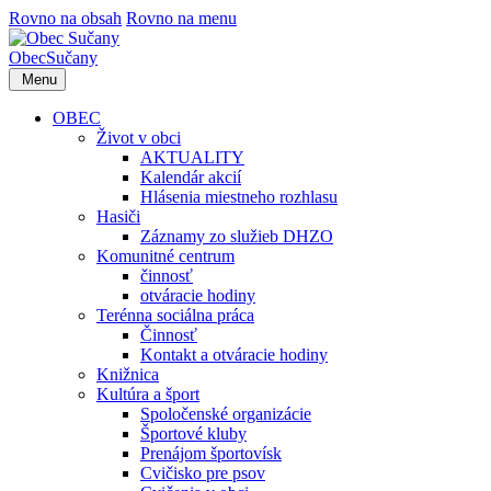
Rovno na obsah
Rovno na menu
Obec
Sučany
Menu
OBEC
Život v obci
AKTUALITY
Kalendár akcií
Hlásenia miestneho rozhlasu
Hasiči
Záznamy zo služieb DHZO
Komunitné centrum
činnosť
otváracie hodiny
Terénna sociálna práca
Činnosť
Kontakt a otváracie hodiny
Knižnica
Kultúra a šport
Spoločenské organizácie
Športové kluby
Prenájom športovísk
Cvičisko pre psov