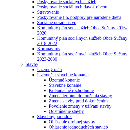
Poskytovanie sociálnych služieb
Poskytovanie sociálnych dávok obcou
Stravovanie
Poskytovanie fin. podpory pre narodené dieťa
Sociálne poradenstvo
Komunitný plán soc. služieb Obce Sučany 2016-
2020
Komunitný plán sociálnych služieb Obce Sučany
2018-2022
Koronavírus
Komunitný plán sociálnych služieb Obce Sučany
2023-2030
Stavby
Územný plán
Územné a stavebné konanie
Územné konanie
Stavebné konanie
Kolaudačné rozhodnutie
Zmena termínu dokončenia stavby
Zmena stavby pred dokončením
Povolenie zmeny v užívaní stavby
Odstránenie stavby
Stavebný poriadok
Ohlásenie drobnej stavby
Ohlásenie jednoduchých stavieb