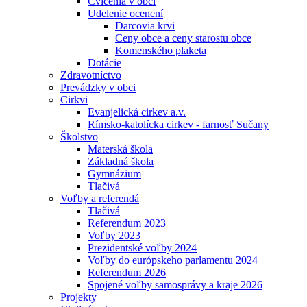
Cvičenia v obci
Udelenie ocenení
Darcovia krvi
Ceny obce a ceny starostu obce
Komenského plaketa
Dotácie
Zdravotníctvo
Prevádzky v obci
Cirkvi
Evanjelická cirkev a.v.
Rímsko-katolícka cirkev - farnosť Sučany
Školstvo
Materská škola
Základná škola
Gymnázium
Tlačivá
Voľby a referendá
Tlačivá
Referendum 2023
Voľby 2023
Prezidentské voľby 2024
Voľby do európskeho parlamentu 2024
Referendum 2026
Spojené voľby samosprávy a kraje 2026
Projekty