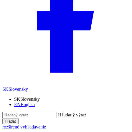
SK
Slovensky
SK
Slovensky
EN
English
Hľadaný výraz
Hľadať
rozšírené vyhľadávanie