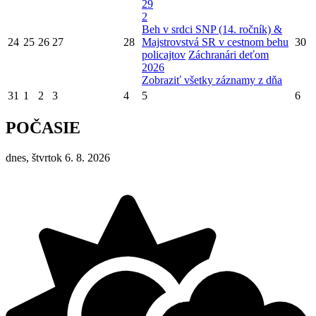
29
2
Beh v srdci SNP (14. ročník) &
24
25
26
27
28
Majstrovstvá SR v cestnom behu
30
policajtov
Záchranári deťom
2026
Zobraziť všetky záznamy z dňa
31
1
2
3
4
5
6
POČASIE
dnes, štvrtok 6. 8. 2026