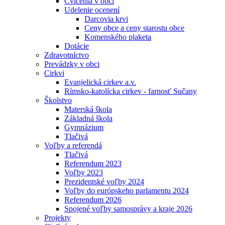
Cvičenia v obci
Udelenie ocenení
Darcovia krvi
Ceny obce a ceny starostu obce
Komenského plaketa
Dotácie
Zdravotníctvo
Prevádzky v obci
Cirkvi
Evanjelická cirkev a.v.
Rímsko-katolícka cirkev - farnosť Sučany
Školstvo
Materská škola
Základná škola
Gymnázium
Tlačivá
Voľby a referendá
Tlačivá
Referendum 2023
Voľby 2023
Prezidentské voľby 2024
Voľby do európskeho parlamentu 2024
Referendum 2026
Spojené voľby samosprávy a kraje 2026
Projekty