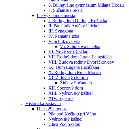
6. Bilingválne gymnázium Milana Hodžu
7. Sučianska Skala
Iné významné miesta
I. Rodný dom Ondreja Kožucha
II. Pamätník Aničky Ulickej
III. Synagóga
IV. Pamätná izba
V. Schulzova vila
Va. Schulzova tehelňa
VI. Nový soľný sklad
VII. Rodný dom Juraja Langsfelda
VIII. Budova rodiny Dvoráčkovcov
IX. Dom Eugena Lazišťana
X. Rodný dom Ruda Morica
XI. Židovský cintorín
Židia v Sučanoch
XII. Športový dom
XIII. Nyáriovský kaštieľ
XIV. Sypárne
Historická zastávka
Ulica 29 augusta
Píla pod Kečkou pri Váhu
Nyáriovský kaštieľ
Ulica Pod Skalou