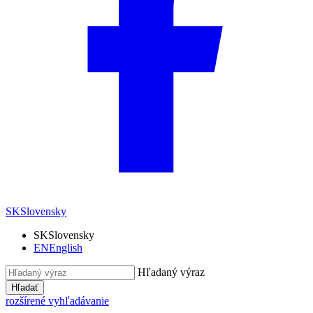
SK
Slovensky
SK
Slovensky
EN
English
Hľadaný výraz
Hľadať
rozšírené vyhľadávanie