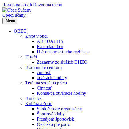
Rovno na obsah
Rovno na menu
Obec
Sučany
Menu
OBEC
Život v obci
AKTUALITY
Kalendár akcií
Hlásenia miestneho rozhlasu
Hasiči
Záznamy zo služieb DHZO
Komunitné centrum
činnosť
otváracie hodiny
Terénna sociálna práca
Činnosť
Kontakt a otváracie hodiny
Knižnica
Kultúra a šport
Spoločenské organizácie
Športové kluby
Prenájom športovísk
Cvičisko pre psov