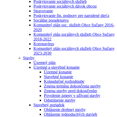
Poskytovanie sociálnych služieb
Poskytovanie sociálnych dávok obcou
Stravovanie
Poskytovanie fin. podpory pre narodené dieťa
Sociálne poradenstvo
Komunitný plán soc. služieb Obce Sučany 2016-
2020
Komunitný plán sociálnych služieb Obce Sučany
2018-2022
Koronavírus
Komunitný plán sociálnych služieb Obce Sučany
2023-2030
Stavby
Územný plán
Územné a stavebné konanie
Územné konanie
Stavebné konanie
Kolaudačné rozhodnutie
Zmena termínu dokončenia stavby
Zmena stavby pred dokončením
Povolenie zmeny v užívaní stavby
Odstránenie stavby
Stavebný poriadok
Ohlásenie drobnej stavby
Ohlásenie jednoduchých stavieb