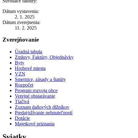
Súvisiace faktúry:
Dátum vystavenia:
2. 1. 2025
Dátum zverejnenia:
11. 2. 2025
Zverejňovanie
Úradná tabula
Zmluvy, Faktúry, Objednávky
Byty
Hrobové miesta
VZN
Smernice, zásady a štatúty
Rozpočet
Program rozvoja obce
Verejné obstarávanie
Tlačivá
Zoznam daňových dlžníkov
Predaj⁄užívanie nehnuteľností
Dotácie
Majetkové priznania
Sviatky