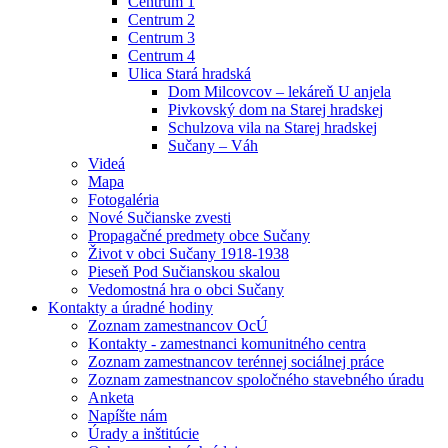
Centrum 1
Centrum 2
Centrum 3
Centrum 4
Ulica Stará hradská
Dom Milcovcov – lekáreň U anjela
Pivkovský dom na Starej hradskej
Schulzova vila na Starej hradskej
Sučany – Váh
Videá
Mapa
Fotogaléria
Nové Sučianske zvesti
Propagačné predmety obce Sučany
Život v obci Sučany 1918-1938
Pieseň Pod Sučianskou skalou
Vedomostná hra o obci Sučany
Kontakty a úradné hodiny
Zoznam zamestnancov OcÚ
Kontakty - zamestnanci komunitného centra
Zoznam zamestnancov terénnej sociálnej práce
Zoznam zamestnancov spoločného stavebného úradu
Anketa
Napíšte nám
Úrady a inštitúcie