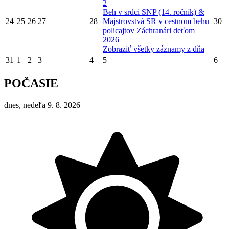
2
Beh v srdci SNP (14. ročník) &
24
25
26
27
28
Majstrovstvá SR v cestnom behu
30
policajtov
Záchranári deťom
2026
Zobraziť všetky záznamy z dňa
31
1
2
3
4
5
6
POČASIE
dnes, nedeľa 9. 8. 2026