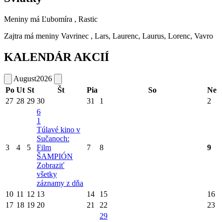
Meniny má
Ľubomíra
, Rastic
Zajtra má meniny
Vavrinec
, Lars, Laurenc, Laurus, Lorenc, Vavro
KALENDÁR AKCIÍ
August
2026
Po
Ut
St
Št
Pia
So
Ne
27
28
29
30
31
1
2
6
1
Túlavé kino v
Sučanoch:
3
4
5
Film
7
8
9
ŠAMPIÓN
Zobraziť
všetky
záznamy z dňa
10
11
12
13
14
15
16
17
18
19
20
21
22
23
29