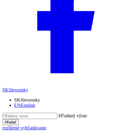
SK
Slovensky
SK
Slovensky
EN
English
Hľadaný výraz
Hľadať
rozšírené vyhľadávanie