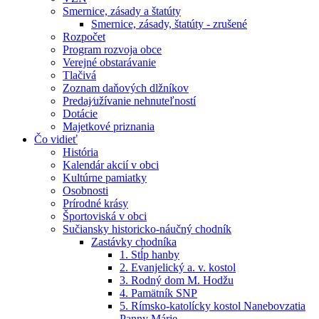
Smernice, zásady a štatúty
Smernice, zásady, štatúty - zrušené
Rozpočet
Program rozvoja obce
Verejné obstarávanie
Tlačivá
Zoznam daňových dlžníkov
Predaj⁄užívanie nehnuteľností
Dotácie
Majetkové priznania
Čo vidieť
História
Kalendár akcií v obci
Kultúrne pamiatky
Osobnosti
Prírodné krásy
Športoviská v obci
Sučiansky historicko-náučný chodník
Zastávky chodníka
1. Stĺp hanby
2. Evanjelický a. v. kostol
3. Rodný dom M. Hodžu
4. Pamätník SNP
5. Rímsko-katolícky kostol Nanebovzatia
Panny Márie