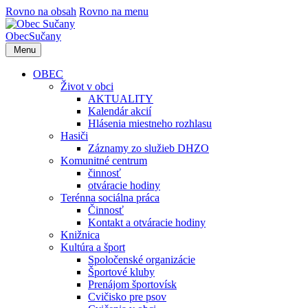
Rovno na obsah
Rovno na menu
Obec
Sučany
Menu
OBEC
Život v obci
AKTUALITY
Kalendár akcií
Hlásenia miestneho rozhlasu
Hasiči
Záznamy zo služieb DHZO
Komunitné centrum
činnosť
otváracie hodiny
Terénna sociálna práca
Činnosť
Kontakt a otváracie hodiny
Knižnica
Kultúra a šport
Spoločenské organizácie
Športové kluby
Prenájom športovísk
Cvičisko pre psov