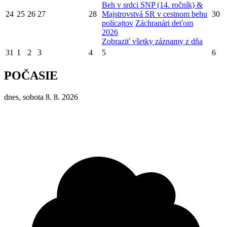
Beh v srdci SNP (14. ročník) &
24
25
26
27
28
Majstrovstvá SR v cestnom behu
30
policajtov
Záchranári deťom
2026
Zobraziť všetky záznamy z dňa
31
1
2
3
4
5
6
POČASIE
dnes, sobota 8. 8. 2026