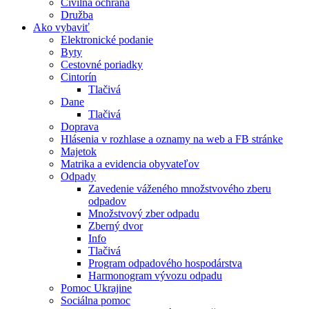
Civilná ochrana
Družba
Ako vybaviť
Elektronické podanie
Byty
Cestovné poriadky
Cintorín
Tlačivá
Dane
Tlačivá
Doprava
Hlásenia v rozhlase a oznamy na web a FB stránke
Majetok
Matrika a evidencia obyvateľov
Odpady
Zavedenie váženého množstvového zberu
odpadov
Množstvový zber odpadu
Zberný dvor
Info
Tlačivá
Program odpadového hospodárstva
Harmonogram vývozu odpadu
Pomoc Ukrajine
Sociálna pomoc