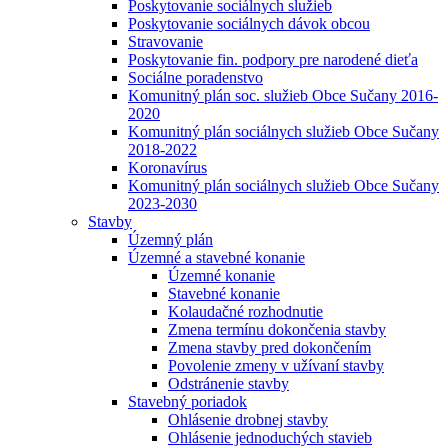
Poskytovanie sociálnych služieb
Poskytovanie sociálnych dávok obcou
Stravovanie
Poskytovanie fin. podpory pre narodené dieťa
Sociálne poradenstvo
Komunitný plán soc. služieb Obce Sučany 2016-
2020
Komunitný plán sociálnych služieb Obce Sučany
2018-2022
Koronavírus
Komunitný plán sociálnych služieb Obce Sučany
2023-2030
Stavby
Územný plán
Územné a stavebné konanie
Územné konanie
Stavebné konanie
Kolaudačné rozhodnutie
Zmena termínu dokončenia stavby
Zmena stavby pred dokončením
Povolenie zmeny v užívaní stavby
Odstránenie stavby
Stavebný poriadok
Ohlásenie drobnej stavby
Ohlásenie jednoduchých stavieb