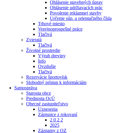
Ohlásenie stavebných úprav
Ohlásenie udržiavacích prác
Povolenie reklamnej stavby
Určenie súp. a orientačného čísla
Trhové miesto
Verejnoprospešné práce
Tlačivá
Zvieratá
Tlačivá
Životné prostredie
Výrub dreviny
Info
Ovzdušie
Tlačivá
Rezervácie športovísk
Slobodný prístup k informáciám
Samospráva
Starosta obce
Prednosta OcÚ
Obecné zastupiteľstvo
Uznesenia
Zápisnice z rokovaní
2 0 2 2
2025
Záznamy z OZ