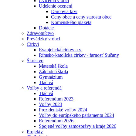
Cvičenia v obci
Udelenie ocenení
Darcovia krvi
Ceny obce a ceny starostu obce
Komenského plaketa
Dotácie
Zdravotníctvo
Prevádzky v obci
Cirkvi
Evanjelická cirkev a.v.
Rímsko-katolícka cirkev - farnosť Sučany
Školstvo
Materská škola
Základná škola
Gymnázium
Tlačivá
Voľby a referendá
Tlačivá
Referendum 2023
Voľby 2023
Prezidentské voľby 2024
Voľby do európskeho parlamentu 2024
Referendum 2026
Spojené voľby samosprávy a kraje 2026
Projekty