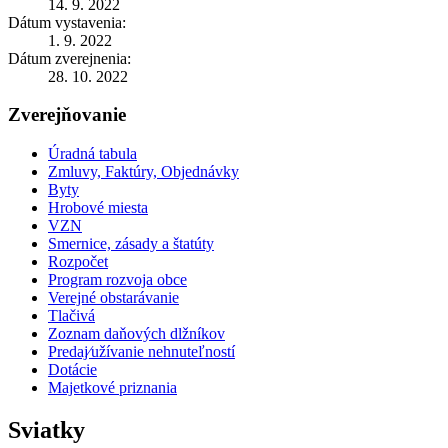
14. 9. 2022
Dátum vystavenia:
1. 9. 2022
Dátum zverejnenia:
28. 10. 2022
Zverejňovanie
Úradná tabula
Zmluvy, Faktúry, Objednávky
Byty
Hrobové miesta
VZN
Smernice, zásady a štatúty
Rozpočet
Program rozvoja obce
Verejné obstarávanie
Tlačivá
Zoznam daňových dlžníkov
Predaj⁄užívanie nehnuteľností
Dotácie
Majetkové priznania
Sviatky