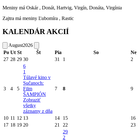
Meniny má
Oskár
, Donát, Hartvig, Virgín, Donáta, Virgínia
Zajtra má meniny
Ľubomíra
, Rastic
KALENDÁR AKCIÍ
August
2026
Po
Ut
St
Št
Pia
So
Ne
27
28
29
30
31
1
2
6
1
Túlavé kino v
Sučanoch:
3
4
5
Film
7
8
9
ŠAMPIÓN
Zobraziť
všetky
záznamy z dňa
10
11
12
13
14
15
16
17
18
19
20
21
22
23
29
2