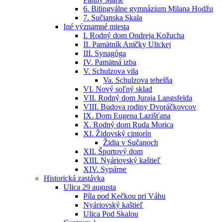
6. Bilingválne gymnázium Milana Hodžu
7. Sučianska Skala
Iné významné miesta
I. Rodný dom Ondreja Kožucha
II. Pamätník Aničky Ulickej
III. Synagóga
IV. Pamätná izba
V. Schulzova vila
Va. Schulzova tehelňa
VI. Nový soľný sklad
VII. Rodný dom Juraja Langsfelda
VIII. Budova rodiny Dvoráčkovcov
IX. Dom Eugena Lazišťana
X. Rodný dom Ruda Morica
XI. Židovský cintorín
Židia v Sučanoch
XII. Športový dom
XIII. Nyáriovský kaštieľ
XIV. Sypárne
Historická zastávka
Ulica 29 augusta
Píla pod Kečkou pri Váhu
Nyáriovský kaštieľ
Ulica Pod Skalou