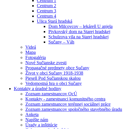
Centrum 1
Centrum 2
Centrum 3
Centrum 4
Ulica Stará hradská
Dom Milcovcov – lekáreň U anjela
Pivkovský dom na Starej hradskej
Schulzova vila na Starej hradskej
Sučany – Váh
Videá
Mapa
Fotogaléria
Nové Sučianske zvesti
Propagačné predmety obce Sučany
Život v obci Sučany 1918-1938
Pieseň Pod Sučianskou skalou
Vedomostná hra o obci Sučany
Kontakty a úradné hodiny
Zoznam zamestnancov OcÚ
Kontakty - zamestnanci komunitného centra
Zoznam zamestnancov terénnej sociálnej práce
Zoznam zamestnancov spoločného stavebného úradu
Anketa
Napíšte nám
Úrady a inštitúcie