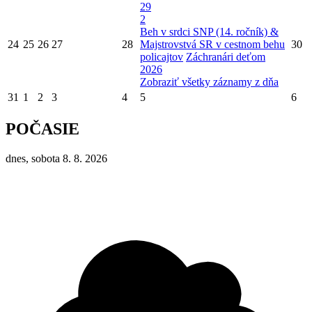
29
2
Beh v srdci SNP (14. ročník) &
24
25
26
27
28
Majstrovstvá SR v cestnom behu
30
policajtov
Záchranári deťom
2026
Zobraziť všetky záznamy z dňa
31
1
2
3
4
5
6
POČASIE
dnes, sobota 8. 8. 2026