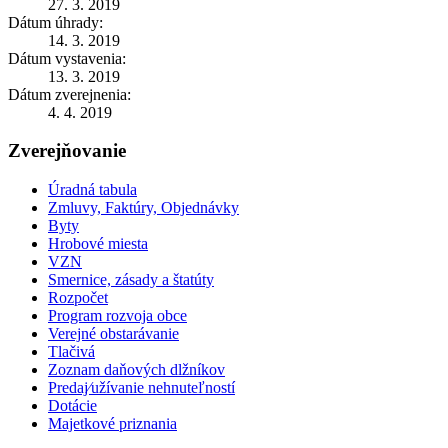
27. 3. 2019
Dátum úhrady:
14. 3. 2019
Dátum vystavenia:
13. 3. 2019
Dátum zverejnenia:
4. 4. 2019
Zverejňovanie
Úradná tabula
Zmluvy, Faktúry, Objednávky
Byty
Hrobové miesta
VZN
Smernice, zásady a štatúty
Rozpočet
Program rozvoja obce
Verejné obstarávanie
Tlačivá
Zoznam daňových dlžníkov
Predaj⁄užívanie nehnuteľností
Dotácie
Majetkové priznania