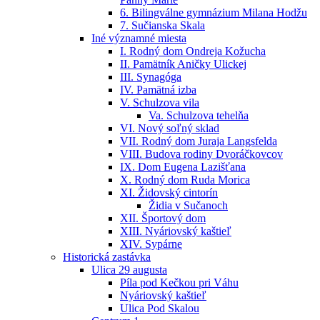
6. Bilingválne gymnázium Milana Hodžu
7. Sučianska Skala
Iné významné miesta
I. Rodný dom Ondreja Kožucha
II. Pamätník Aničky Ulickej
III. Synagóga
IV. Pamätná izba
V. Schulzova vila
Va. Schulzova tehelňa
VI. Nový soľný sklad
VII. Rodný dom Juraja Langsfelda
VIII. Budova rodiny Dvoráčkovcov
IX. Dom Eugena Lazišťana
X. Rodný dom Ruda Morica
XI. Židovský cintorín
Židia v Sučanoch
XII. Športový dom
XIII. Nyáriovský kaštieľ
XIV. Sypárne
Historická zastávka
Ulica 29 augusta
Píla pod Kečkou pri Váhu
Nyáriovský kaštieľ
Ulica Pod Skalou