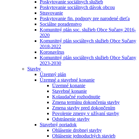
Poskytovanie sociálnych služieb
Poskytovanie sociálnych dávok obcou
Stravovanie
Poskytovanie fin. podpory pre narodené dieťa
Sociálne poradenstvo
Komunitný plán soc. služieb Obce Sučany 2016-
2020
Komunitný plán sociálnych služieb Obce Sučany
2018-2022
Koronavírus
Komunitný plán sociálnych služieb Obce Sučany
2023-2030
Stavby
Územný plán
Územné a stavebné konanie
Územné konanie
Stavebné konanie
Kolaudačné rozhodnutie
Zmena termínu dokončenia stavby
Zmena stavby pred dokončením
Povolenie zmeny v užívaní stavby
Odstránenie stavby
Stavebný poriadok
Ohlásenie drobnej stavby
Ohlásenie jednoduchých stavieb