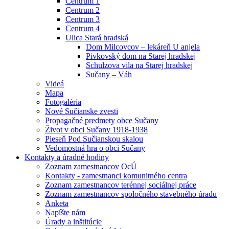
Centrum 1
Centrum 2
Centrum 3
Centrum 4
Ulica Stará hradská
Dom Milcovcov – lekáreň U anjela
Pivkovský dom na Starej hradskej
Schulzova vila na Starej hradskej
Sučany – Váh
Videá
Mapa
Fotogaléria
Nové Sučianske zvesti
Propagačné predmety obce Sučany
Život v obci Sučany 1918-1938
Pieseň Pod Sučianskou skalou
Vedomostná hra o obci Sučany
Kontakty a úradné hodiny
Zoznam zamestnancov OcÚ
Kontakty - zamestnanci komunitného centra
Zoznam zamestnancov terénnej sociálnej práce
Zoznam zamestnancov spoločného stavebného úradu
Anketa
Napíšte nám
Úrady a inštitúcie