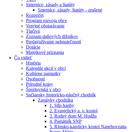
Smernice, zásady a štatúty
Smernice, zásady, štatúty - zrušené
Rozpočet
Program rozvoja obce
Verejné obstarávanie
Tlačivá
Zoznam daňových dlžníkov
Predaj⁄užívanie nehnuteľností
Dotácie
Majetkové priznania
Čo vidieť
História
Kalendár akcií v obci
Kultúrne pamiatky
Osobnosti
Prírodné krásy
Športoviská v obci
Sučiansky historicko-náučný chodník
Zastávky chodníka
1. Stĺp hanby
2. Evanjelický a. v. kostol
3. Rodný dom M. Hodžu
4. Pamätník SNP
5. Rímsko-katolícky kostol Nanebovzatia
Panny Márie