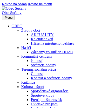
Rovno na obsah
Rovno na menu
Obec
Sučany
Menu
OBEC
Život v obci
AKTUALITY
Kalendár akcií
Hlásenia miestneho rozhlasu
Hasiči
Záznamy zo služieb DHZO
Komunitné centrum
činnosť
otváracie hodiny
Terénna sociálna práca
Činnosť
Kontakt a otváracie hodiny
Knižnica
Kultúra a šport
Spoločenské organizácie
Športové kluby
Prenájom športovísk
Cvičisko pre psov