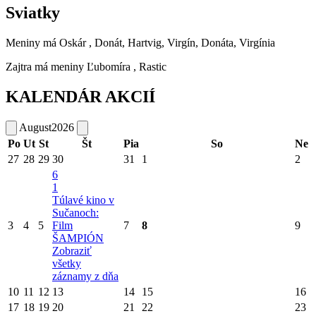
Sviatky
Meniny má
Oskár
, Donát, Hartvig, Virgín, Donáta, Virgínia
Zajtra má meniny
Ľubomíra
, Rastic
KALENDÁR AKCIÍ
August
2026
Po
Ut
St
Št
Pia
So
Ne
27
28
29
30
31
1
2
6
1
Túlavé kino v
Sučanoch:
3
4
5
Film
7
8
9
ŠAMPIÓN
Zobraziť
všetky
záznamy z dňa
10
11
12
13
14
15
16
17
18
19
20
21
22
23