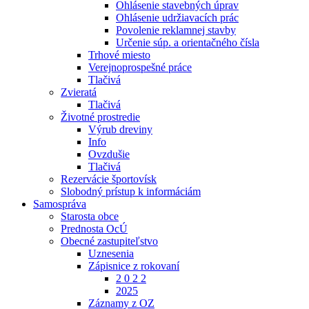
Ohlásenie stavebných úprav
Ohlásenie udržiavacích prác
Povolenie reklamnej stavby
Určenie súp. a orientačného čísla
Trhové miesto
Verejnoprospešné práce
Tlačivá
Zvieratá
Tlačivá
Životné prostredie
Výrub dreviny
Info
Ovzdušie
Tlačivá
Rezervácie športovísk
Slobodný prístup k informáciám
Samospráva
Starosta obce
Prednosta OcÚ
Obecné zastupiteľstvo
Uznesenia
Zápisnice z rokovaní
2 0 2 2
2025
Záznamy z OZ