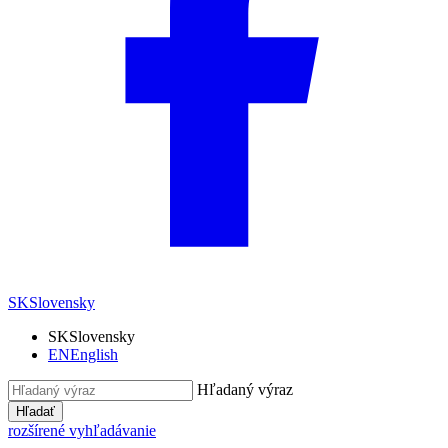
SK
Slovensky
SK
Slovensky
EN
English
Hľadaný výraz
Hľadať
rozšírené vyhľadávanie