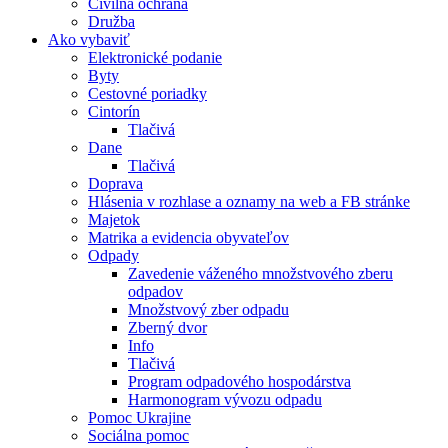
Civilná ochrana
Družba
Ako vybaviť
Elektronické podanie
Byty
Cestovné poriadky
Cintorín
Tlačivá
Dane
Tlačivá
Doprava
Hlásenia v rozhlase a oznamy na web a FB stránke
Majetok
Matrika a evidencia obyvateľov
Odpady
Zavedenie váženého množstvového zberu
odpadov
Množstvový zber odpadu
Zberný dvor
Info
Tlačivá
Program odpadového hospodárstva
Harmonogram vývozu odpadu
Pomoc Ukrajine
Sociálna pomoc