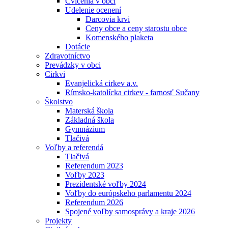
Cvičenia v obci
Udelenie ocenení
Darcovia krvi
Ceny obce a ceny starostu obce
Komenského plaketa
Dotácie
Zdravotníctvo
Prevádzky v obci
Cirkvi
Evanjelická cirkev a.v.
Rímsko-katolícka cirkev - farnosť Sučany
Školstvo
Materská škola
Základná škola
Gymnázium
Tlačivá
Voľby a referendá
Tlačivá
Referendum 2023
Voľby 2023
Prezidentské voľby 2024
Voľby do európskeho parlamentu 2024
Referendum 2026
Spojené voľby samosprávy a kraje 2026
Projekty