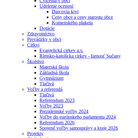
Cvičenia v obci
Udelenie ocenení
Darcovia krvi
Ceny obce a ceny starostu obce
Komenského plaketa
Dotácie
Zdravotníctvo
Prevádzky v obci
Cirkvi
Evanjelická cirkev a.v.
Rímsko-katolícka cirkev - farnosť Sučany
Školstvo
Materská škola
Základná škola
Gymnázium
Tlačivá
Voľby a referendá
Tlačivá
Referendum 2023
Voľby 2023
Prezidentské voľby 2024
Voľby do európskeho parlamentu 2024
Referendum 2026
Spojené voľby samosprávy a kraje 2026
Projekty