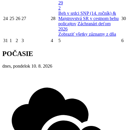
29
2
Beh v srdci SNP (14. ročník) &
24
25
26
27
28
Majstrovstvá SR v cestnom behu
30
policajtov
Záchranári deťom
2026
Zobraziť všetky záznamy z dňa
31
1
2
3
4
5
6
POČASIE
dnes, pondelok 10. 8. 2026