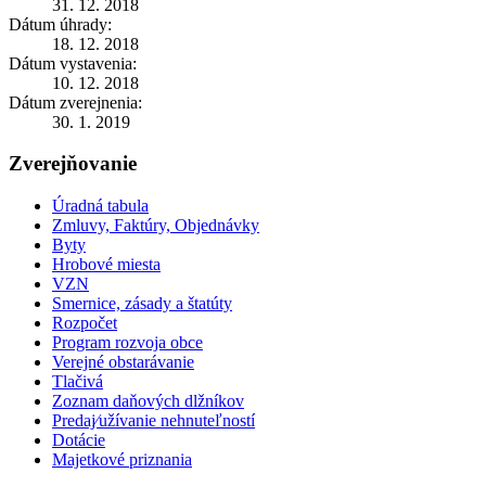
31. 12. 2018
Dátum úhrady:
18. 12. 2018
Dátum vystavenia:
10. 12. 2018
Dátum zverejnenia:
30. 1. 2019
Zverejňovanie
Úradná tabula
Zmluvy, Faktúry, Objednávky
Byty
Hrobové miesta
VZN
Smernice, zásady a štatúty
Rozpočet
Program rozvoja obce
Verejné obstarávanie
Tlačivá
Zoznam daňových dlžníkov
Predaj⁄užívanie nehnuteľností
Dotácie
Majetkové priznania