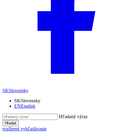
SK
Slovensky
SK
Slovensky
EN
English
Hľadaný výraz
Hľadať
rozšírené vyhľadávanie