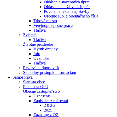
Ohlásenie stavebných úprav
Ohlásenie udržiavacích prác
Povolenie reklamnej stavby
Určenie súp. a orientačného čísla
Trhové miesto
Verejnoprospešné práce
Tlačivá
Zvieratá
Tlačivá
Životné prostredie
Výrub dreviny
Info
Ovzdušie
Tlačivá
Rezervácie športovísk
Slobodný prístup k informáciám
Samospráva
Starosta obce
Prednosta OcÚ
Obecné zastupiteľstvo
Uznesenia
Zápisnice z rokovaní
2 0 2 2
2025
Záznamy z OZ