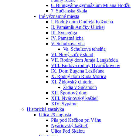
6. Bilingválne gymnázium Milana Hodžu
7. Sučianska Skala
Iné významné miesta
I. Rodný dom Ondreja Kožucha
II. Pamätník Aničky Ulickej
III. Synagóga
IV. Pamätná izba
V. Schulzova vila
Va. Schulzova tehelňa
VI. Nový soľný sklad
VII. Rodný dom Juraja Langsfelda
VIII. Budova rodiny Dvoráčkovcov
IX. Dom Eugena Lazišťana
X. Rodný dom Ruda Morica
XI. Židovský cintorín
Židia v Sučanoch
XII. Športový dom
XIII. Nyáriovský kaštieľ
XIV. Sypárne
Historická zastávka
Ulica 29 augusta
Píla pod Kečkou pri Váhu
Nyáriovský kaštieľ
Ulica Pod Skalou