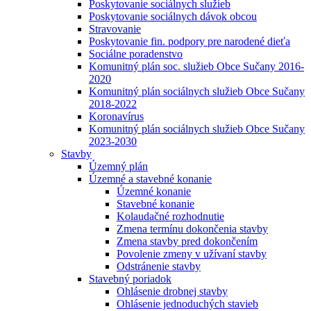
Poskytovanie sociálnych služieb
Poskytovanie sociálnych dávok obcou
Stravovanie
Poskytovanie fin. podpory pre narodené dieťa
Sociálne poradenstvo
Komunitný plán soc. služieb Obce Sučany 2016-
2020
Komunitný plán sociálnych služieb Obce Sučany
2018-2022
Koronavírus
Komunitný plán sociálnych služieb Obce Sučany
2023-2030
Stavby
Územný plán
Územné a stavebné konanie
Územné konanie
Stavebné konanie
Kolaudačné rozhodnutie
Zmena termínu dokončenia stavby
Zmena stavby pred dokončením
Povolenie zmeny v užívaní stavby
Odstránenie stavby
Stavebný poriadok
Ohlásenie drobnej stavby
Ohlásenie jednoduchých stavieb