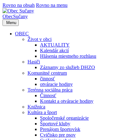
Rovno na obsah
Rovno na menu
Obec
Sučany
Menu
OBEC
Život v obci
AKTUALITY
Kalendár akcií
Hlásenia miestneho rozhlasu
Hasiči
Záznamy zo služieb DHZO
Komunitné centrum
činnosť
otváracie hodiny
Terénna sociálna práca
Činnosť
Kontakt a otváracie hodiny
Knižnica
Kultúra a šport
Spoločenské organizácie
Športové kluby
Prenájom športovísk
Cvičisko pre psov