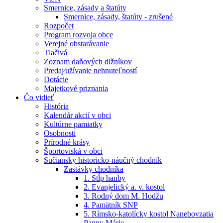
Smernice, zásady a štatúty
Smernice, zásady, štatúty - zrušené
Rozpočet
Program rozvoja obce
Verejné obstarávanie
Tlačivá
Zoznam daňových dlžníkov
Predaj⁄užívanie nehnuteľností
Dotácie
Majetkové priznania
Čo vidieť
História
Kalendár akcií v obci
Kultúrne pamiatky
Osobnosti
Prírodné krásy
Športoviská v obci
Sučiansky historicko-náučný chodník
Zastávky chodníka
1. Stĺp hanby
2. Evanjelický a. v. kostol
3. Rodný dom M. Hodžu
4. Pamätník SNP
5. Rímsko-katolícky kostol Nanebovzatia
Panny Márie