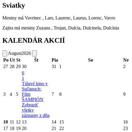
Sviatky
Meniny má
Vavrinec
, Lars, Laurenc, Laurus, Lorenc, Vavro
Zajtra má meniny
Zuzana
, Trojan, Dulcia, Dulcinela, Dulcínia
KALENDÁR AKCIÍ
August
2026
Po
Ut
St
Št
Pia
So
Ne
27
28
29
30
31
1
2
6
1
Túlavé kino v
Sučanoch:
3
4
5
Film
7
8
9
ŠAMPIÓN
Zobraziť
všetky
záznamy z dňa
10
11
12
13
14
15
16
17
18
19
20
21
22
23