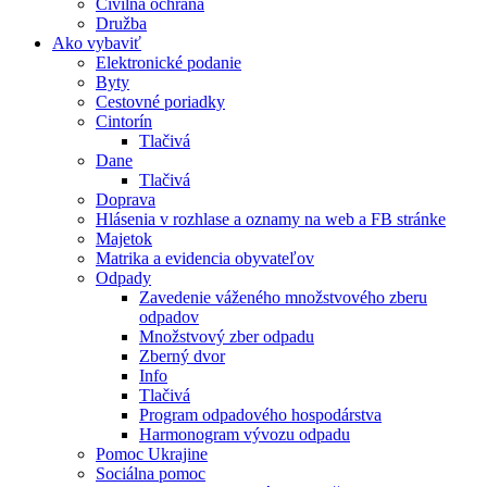
Civilná ochrana
Družba
Ako vybaviť
Elektronické podanie
Byty
Cestovné poriadky
Cintorín
Tlačivá
Dane
Tlačivá
Doprava
Hlásenia v rozhlase a oznamy na web a FB stránke
Majetok
Matrika a evidencia obyvateľov
Odpady
Zavedenie váženého množstvového zberu
odpadov
Množstvový zber odpadu
Zberný dvor
Info
Tlačivá
Program odpadového hospodárstva
Harmonogram vývozu odpadu
Pomoc Ukrajine
Sociálna pomoc