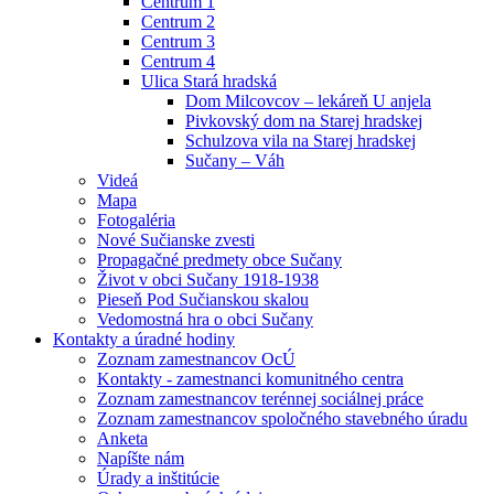
Centrum 1
Centrum 2
Centrum 3
Centrum 4
Ulica Stará hradská
Dom Milcovcov – lekáreň U anjela
Pivkovský dom na Starej hradskej
Schulzova vila na Starej hradskej
Sučany – Váh
Videá
Mapa
Fotogaléria
Nové Sučianske zvesti
Propagačné predmety obce Sučany
Život v obci Sučany 1918-1938
Pieseň Pod Sučianskou skalou
Vedomostná hra o obci Sučany
Kontakty a úradné hodiny
Zoznam zamestnancov OcÚ
Kontakty - zamestnanci komunitného centra
Zoznam zamestnancov terénnej sociálnej práce
Zoznam zamestnancov spoločného stavebného úradu
Anketa
Napíšte nám
Úrady a inštitúcie