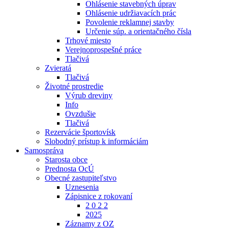
Ohlásenie stavebných úprav
Ohlásenie udržiavacích prác
Povolenie reklamnej stavby
Určenie súp. a orientačného čísla
Trhové miesto
Verejnoprospešné práce
Tlačivá
Zvieratá
Tlačivá
Životné prostredie
Výrub dreviny
Info
Ovzdušie
Tlačivá
Rezervácie športovísk
Slobodný prístup k informáciám
Samospráva
Starosta obce
Prednosta OcÚ
Obecné zastupiteľstvo
Uznesenia
Zápisnice z rokovaní
2 0 2 2
2025
Záznamy z OZ