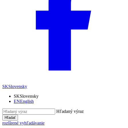
SK
Slovensky
SK
Slovensky
EN
English
Hľadaný výraz
Hľadať
rozšírené vyhľadávanie