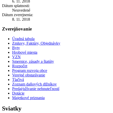
6. 11. 2018
Dátum splatnosti:
Neuvedené
Dátum zverejnenia:
8. 11. 2018
Zverejňovanie
Úradná tabula
Zmluvy, Faktúry, Objednávky
Byty
Hrobové miesta
VZN
Smernice, zásady a štatúty
Rozpočet
Program rozvoja obce
Verejné obstarávanie
Tlačivá
Zoznam daňových dlžníkov
Predaj⁄užívanie nehnuteľností
Dotácie
Majetkové priznania
Sviatky